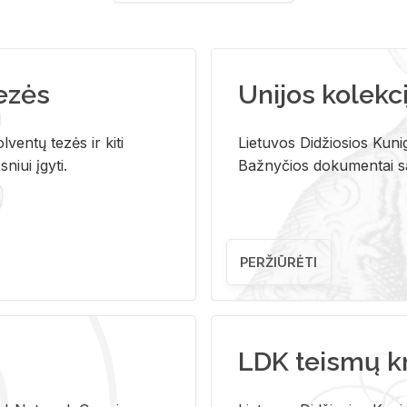
tezės
Unijos kolekci
ventų tezės ir kiti
Lietuvos Didžiosios Kunig
niui įgyti.
Bažnyčios dokumentai sau
PERŽIŪRĖTI
LDK teismų k