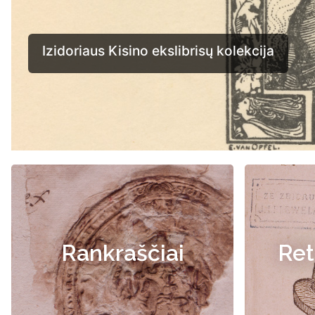
Rankraščiai
Ret