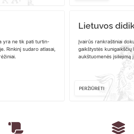
Lietuvos didi
i­ja yra ne tik pati tur­tin­
Įvai­rūs rank­raš­ti­niai do­k
. Rin­ki­nį su­da­ro at­la­sai,
gaikš­tys­tės ku­ni­gaikš­čių b
ė­ži­niai.
aukš­tuo­me­nės įsi­lie­ji­mą 
PERŽIŪRĖTI