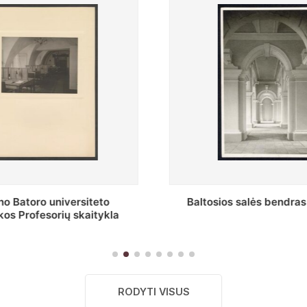
s salės bendras vaizdas
Stepono Batoro universitet
skaitykla
RODYTI VISUS