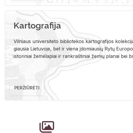
Kartografija
Vil­niaus uni­ver­si­te­to bi­b­lio­te­kos kar­to­gra­fi­jos ko­lek­c
giau­sia Lie­tu­vo­je, bet ir vie­na įdo­miau­sių Rytų Eu­ro­po­je
is­to­ri­niai že­mė­la­piai ir rank­raš­ti­niai že­mių pla­nai bei br
PERŽIŪRĖTI