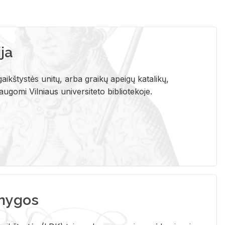
ja
aikštystės unitų, arba graikų apeigų katalikų,
gomi Vilniaus universiteto bibliotekoje.
nygos