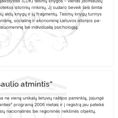
i­gaikš­tys­tės (LDK) teis­mų kny­gos – vie­nas įdo­miau­sių
lio­te­kos is­to­ri­nių rin­ki­nių. Jį su­da­ro be­veik šeši šim­tai
ų aktų kny­gų ir jų frag­men­tų. Teis­mų kny­gų tu­ri­nys
u­ri­di­nę, so­cia­li­nę ir eko­no­mi­nę Lie­tu­vos is­to­ri­jos pa­
­suo­me­ni­nę bei in­di­vi­dua­lią psi­cho­lo­gi­ją.
ulio atmintis“
ne vieną unikalų lietuvių raštijos paminklą, įsijungė
ties“ programą 2006 metais ir į registrą jau pateikė
usių nacionalinės bei regioninės reikšmės objektų.