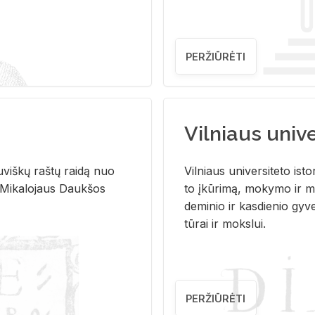
PERŽIŪRĖTI
Vilniaus univer
u­viš­kų raš­tų rai­dą nuo
Vil­niaus uni­ver­si­te­to is­to
 Mi­ka­lo­jaus Dauk­šos
to įkū­ri­mą, mo­ky­mo ir mo
de­mi­nio ir kas­die­nio gy­v
tū­rai ir moks­lui.
PERŽIŪRĖTI