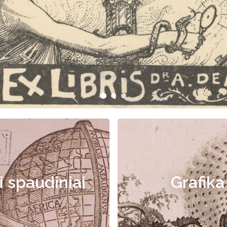
i spaudiniai
Grafika