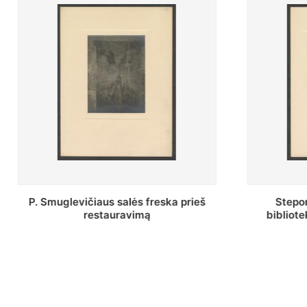
Stepono Batoro universiteto
Baltosio
bibliotekos Profesorių skaitykla