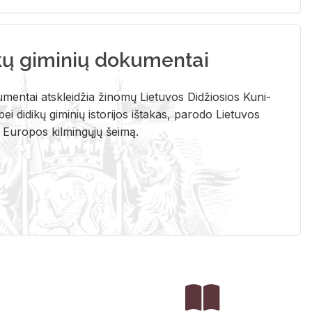
kų giminių dokumentai
u­men­tai at­sklei­džia ži­no­mų Lie­tu­vos Di­džio­sios Ku­ni­
ei di­di­kų gi­mi­nių is­to­ri­jos iš­ta­kas, pa­ro­do Lie­tu­vos
į Eu­ro­pos kil­min­gų­jų šei­mą.