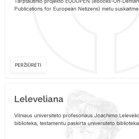
Tarp­tau­ti­nio pro­jek­to EO­DO­PEN (eBo­oks-On-De­m
Pub­li­ca­tions for Eu­ro­pe­an Ne­ti­zens) metu su­skait­me­nin­t
PERŽIŪRĖTI
Leleveliana
Vil­niaus uni­ver­si­te­to pro­fe­so­riaus Jo­a­chi­mo Le­le­ve
bi­b­lio­te­ka, te­sta­men­tu pa­skir­ta uni­ver­si­te­to bi­b­lio­te­ka