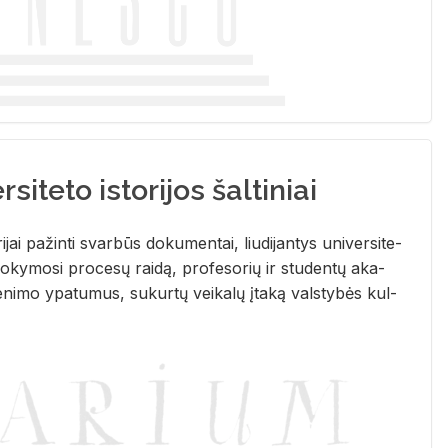
siteto istorijos šaltiniai
­ri­jai pa­žin­ti svar­būs do­ku­men­tai, liu­di­jan­tys uni­ver­si­te­
­ky­mo­si pro­ce­sų rai­dą, pro­fe­so­rių ir stu­den­tų aka­
e­ni­mo ypa­tu­mus, su­kur­tų vei­ka­lų įta­ką vals­ty­bės kul­