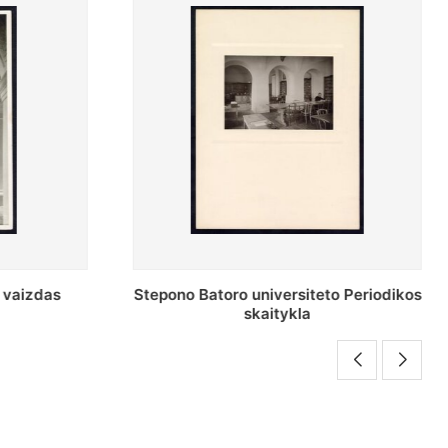
o Periodikos
Periodikos skaitykla Stepono Batoro
universiteto bibliotekoje