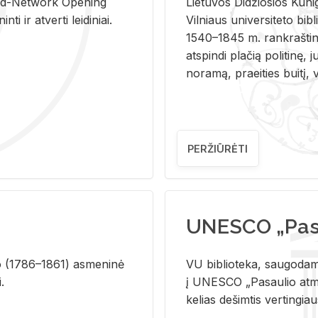
and-Ne­twork Ope­ning
Lie­tu­vos Di­džio­sios Ku­n
i ir at­ver­ti lei­di­niai.
Vil­niaus uni­ver­si­te­to bi­b­
1540–1845 m. rank­raš­ti­ni
at­spin­di pla­čią po­li­ti­nę, j
no­ra­mą, pra­ei­ties bui­tį, vi
PERŽIŪRĖTI
UNESCO „Pasa
­lio (1786–1861) as­me­ni­nė
VU biblioteka, saugodama 
i.
į UNESCO „Pasaulio atmin
kelias dešimtis vertingia