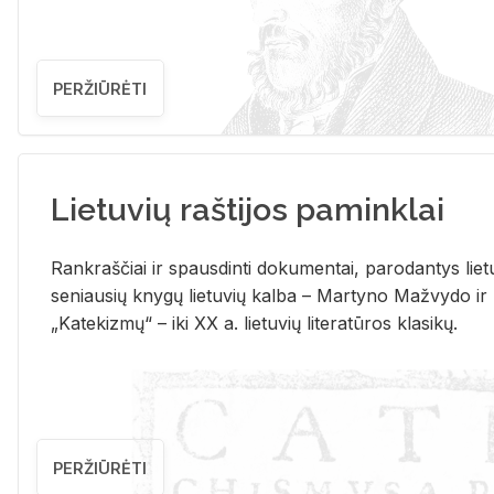
PERŽIŪRĖTI
Lietuvių raštijos paminklai
Rank­raš­čiai ir spaus­din­ti do­ku­men­tai, pa­ro­dan­tys lie­t
se­niau­sių kny­gų lie­tu­vių kal­ba – Mar­ty­no Ma­žvy­do ir
„Ka­te­kiz­mų“ – iki XX a. lie­tu­vių li­te­ra­tū­ros kla­si­kų.
PERŽIŪRĖTI