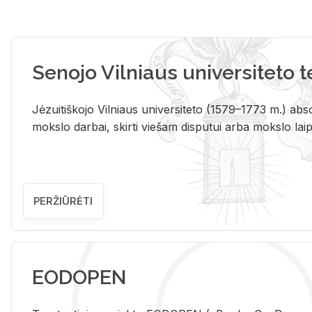
Senojo Vilniaus universiteto 
Jėzuitiškojo Vilniaus universiteto (1579–1773 m.) absol
mokslo darbai, skirti viešam disputui arba mokslo laips
PERŽIŪRĖTI
EODOPEN