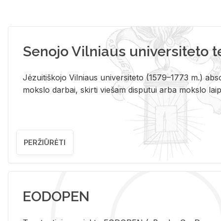
Senojo Vilniaus universiteto 
Jėzuitiškojo Vilniaus universiteto (1579–1773 m.) absol
mokslo darbai, skirti viešam disputui arba mokslo laips
PERŽIŪRĖTI
EODOPEN