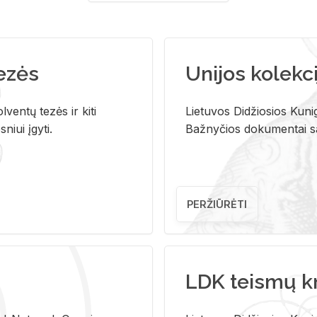
tezės
Unijos kolekci
ventų tezės ir kiti
Lietuvos Didžiosios Kunig
niui įgyti.
Bažnyčios dokumentai sau
PERŽIŪRĖTI
LDK teismų k