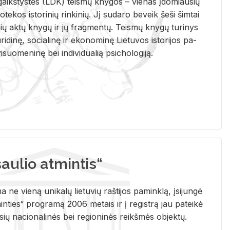
i­gaikš­tys­tės (LDK) teis­mų kny­gos – vie­nas įdo­miau­sių
lio­te­kos is­to­ri­nių rin­ki­nių. Jį su­da­ro be­veik šeši šim­tai
ų aktų kny­gų ir jų frag­men­tų. Teis­mų kny­gų tu­ri­nys
u­ri­di­nę, so­cia­li­nę ir eko­no­mi­nę Lie­tu­vos is­to­ri­jos pa­
­suo­me­ni­nę bei in­di­vi­dua­lią psi­cho­lo­gi­ją.
ulio atmintis“
ne vieną unikalų lietuvių raštijos paminklą, įsijungė
ties“ programą 2006 metais ir į registrą jau pateikė
usių nacionalinės bei regioninės reikšmės objektų.