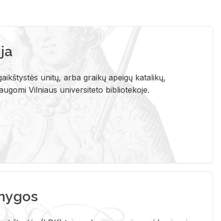
ja
aikštystės unitų, arba graikų apeigų katalikų,
gomi Vilniaus universiteto bibliotekoje.
nygos