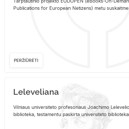
Tarp­tau­ti­nio pro­jek­to EO­DO­PEN (eBo­oks-On-De­m
Pub­li­ca­tions for Eu­ro­pe­an Ne­ti­zens) metu su­skait­me­nin­t
PERŽIŪRĖTI
Leleveliana
Vil­niaus uni­ver­si­te­to pro­fe­so­riaus Jo­a­chi­mo Le­le­ve
bi­b­lio­te­ka, te­sta­men­tu pa­skir­ta uni­ver­si­te­to bi­b­lio­te­ka