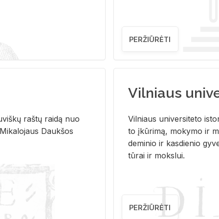
PERŽIŪRĖTI
Vilniaus univer
u­viš­kų raš­tų rai­dą nuo
Vil­niaus uni­ver­si­te­to is­to
 Mi­ka­lo­jaus Dauk­šos
to įkū­ri­mą, mo­ky­mo ir mo
de­mi­nio ir kas­die­nio gy­v
tū­rai ir moks­lui.
PERŽIŪRĖTI