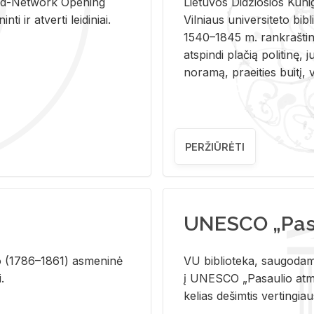
and-Ne­twork Ope­ning
Lie­tu­vos Di­džio­sios Ku­n
i ir at­ver­ti lei­di­niai.
Vil­niaus uni­ver­si­te­to bi­b­
1540–1845 m. rank­raš­ti­ni
at­spin­di pla­čią po­li­ti­nę, j
no­ra­mą, pra­ei­ties bui­tį, vi
PERŽIŪRĖTI
UNESCO „Pasa
­lio (1786–1861) as­me­ni­nė
VU biblioteka, saugodama 
i.
į UNESCO „Pasaulio atmin
kelias dešimtis vertingia