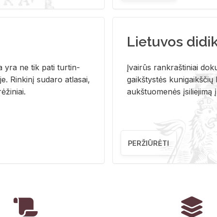
Lietuvos didi
i­ja yra ne tik pati tur­tin­
Įvai­rūs rank­raš­ti­niai do­k
. Rin­ki­nį su­da­ro at­la­sai,
gaikš­tys­tės ku­ni­gaikš­čių b
ė­ži­niai.
aukš­tuo­me­nės įsi­lie­ji­mą 
PERŽIŪRĖTI