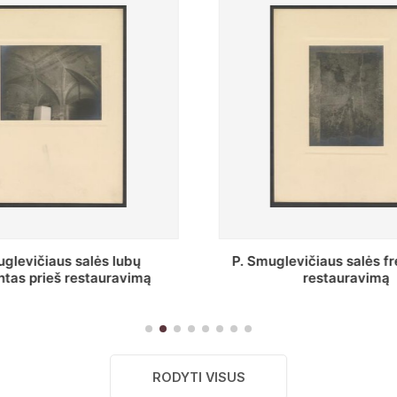
glevičiaus salės freska prieš
Stepono Batoro uni
restauravimą
bibliotekos Profesor
RODYTI VISUS