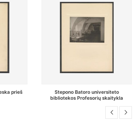
versiteto
Baltosios salės bendras vaizdas
ių skaitykla