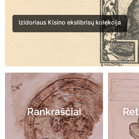
Rankraščiai
Ret