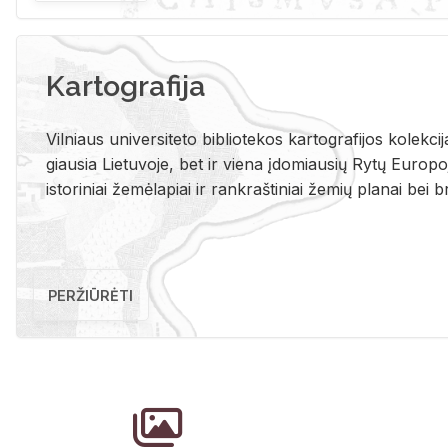
Kartografija
Vil­niaus uni­ver­si­te­to bi­b­lio­te­kos kar­to­gra­fi­jos ko­lek­c
giau­sia Lie­tu­vo­je, bet ir vie­na įdo­miau­sių Rytų Eu­ro­po­je
is­to­ri­niai že­mė­la­piai ir rank­raš­ti­niai že­mių pla­nai bei br
PERŽIŪRĖTI