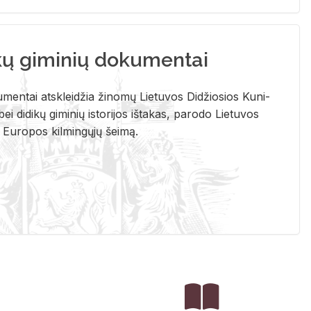
kų giminių dokumentai
u­men­tai at­sklei­džia ži­no­mų Lie­tu­vos Di­džio­sios Ku­ni­
ei di­di­kų gi­mi­nių is­to­ri­jos iš­ta­kas, pa­ro­do Lie­tu­vos
į Eu­ro­pos kil­min­gų­jų šei­mą.