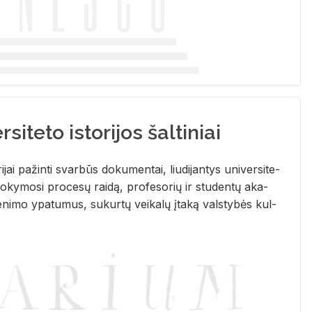
siteto istorijos šaltiniai
­ri­jai pa­žin­ti svar­būs do­ku­men­tai, liu­di­jan­tys uni­ver­si­te­
­ky­mo­si pro­ce­sų rai­dą, pro­fe­so­rių ir stu­den­tų aka­
e­ni­mo ypa­tu­mus, su­kur­tų vei­ka­lų įta­ką vals­ty­bės kul­