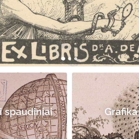
i spaudiniai
Grafika