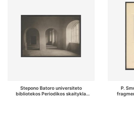
P. Smuglevičiaus salės lubų
P. Smu
fragmentas prieš restauravimą