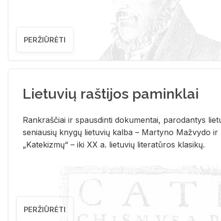
PERŽIŪRĖTI
Lietuvių raštijos paminklai
Rank­raš­čiai ir spaus­din­ti do­ku­men­tai, pa­ro­dan­tys lie­t
se­niau­sių kny­gų lie­tu­vių kal­ba – Mar­ty­no Ma­žvy­do ir
„Ka­te­kiz­mų“ – iki XX a. lie­tu­vių li­te­ra­tū­ros kla­si­kų.
PERŽIŪRĖTI