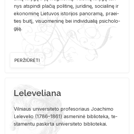
nys at­spin­di pla­čią po­li­ti­nę, ju­ri­di­nę, so­cia­li­nę ir
eko­no­mi­nę Lie­tu­vos is­to­ri­jos pa­no­ra­mą, pra­ei­
ties bui­tį, vi­suo­me­ni­nę bei in­di­vi­dua­lią psi­cho­lo­
gi­ją.
PERŽIŪRĖTI
Leleveliana
Vil­niaus uni­ver­si­te­to pro­fe­so­riaus Jo­a­chi­mo
Le­le­ve­lio (1786–1861) as­me­ni­nė bi­b­lio­te­ka, te­
sta­men­tu pa­skir­ta uni­ver­si­te­to bi­b­lio­te­kai.