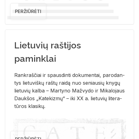
PERŽIŪRĖTI
Lietuvių raštijos
paminklai
Rank­raš­čiai ir spaus­din­ti do­ku­men­tai, pa­ro­dan­
tys lie­tu­viš­kų raš­tų rai­dą nuo se­niau­sių kny­gų
lie­tu­vių kal­ba – Mar­ty­no Ma­žvy­do ir Mi­ka­lo­jaus
Dauk­šos „Ka­te­kiz­mų“ – iki XX a. lie­tu­vių li­te­ra­
tū­ros kla­si­kų.