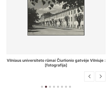
St. Batoro universiteto J. Pilsudskio kolegija :
[fotografija]