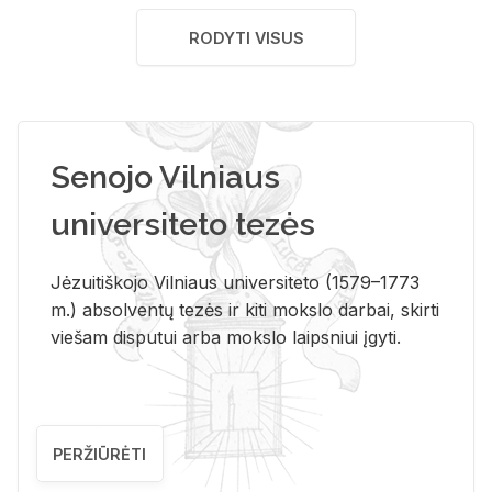
RODYTI VISUS
Senojo Vilniaus
universiteto tezės
Jėzuitiškojo Vilniaus universiteto (1579–1773
m.) absolventų tezės ir kiti mokslo darbai, skirti
viešam disputui arba mokslo laipsniui įgyti.
PERŽIŪRĖTI