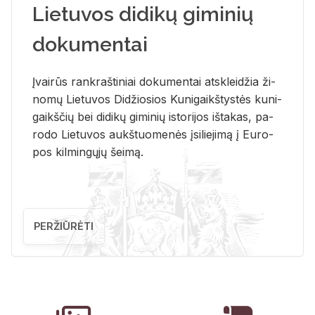
Lietuvos didikų giminių
dokumentai
Įvai­rūs rank­raš­ti­niai do­ku­men­tai at­sklei­džia ži­
no­mų Lie­tu­vos Di­džio­sios Ku­ni­gaikš­tys­tės ku­ni­
gaikš­čių bei di­di­kų gi­mi­nių is­to­ri­jos iš­ta­kas, pa­
ro­do Lie­tu­vos aukš­tuo­me­nės įsi­lie­ji­mą į Eu­ro­
pos kil­min­gų­jų šei­mą.
PERŽIŪRĖTI