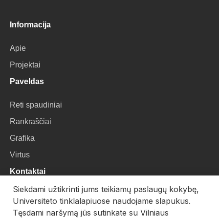
Informacija
Apie
Projektai
Paveldas
Reti spaudiniai
Rankraščiai
Grafika
Virtus
Kontaktai
Siekdami užtikrinti jums teikiamų paslaugų kokybę,
VU Biblioteka
Universiteto tinklalapiuose naudojame slapukus.
Universiteto g. 3, LT-01122, Vilnius
Tęsdami naršymą jūs sutinkate su Vilniaus