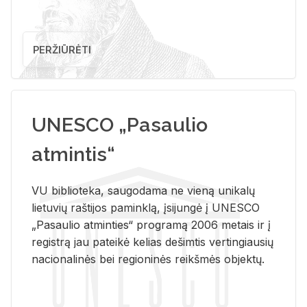
PERŽIŪRĖTI
UNESCO „Pasaulio
atmintis“
VU biblioteka, saugodama ne vieną unikalų
lietuvių raštijos paminklą, įsijungė į UNESCO
„Pasaulio atminties“ programą 2006 metais ir į
registrą jau pateikė kelias dešimtis vertingiausių
nacionalinės bei regioninės reikšmės objektų.