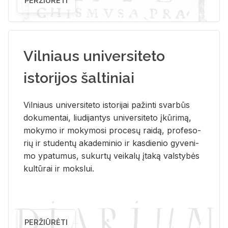
PERŽIŪRĖTI
Vilniaus universiteto
istorijos šaltiniai
Vil­niaus uni­ver­si­te­to is­to­ri­jai pa­žin­ti svar­būs
do­ku­men­tai, liu­di­jan­tys uni­ver­si­te­to įkū­ri­mą,
mo­ky­mo ir mo­ky­mo­si pro­ce­sų rai­dą, pro­fe­so­
rių ir stu­den­tų aka­de­mi­nio ir kas­die­nio gy­ve­ni­
mo ypa­tu­mus, su­kur­tų vei­ka­lų įta­ką vals­ty­bės
kul­tū­rai ir moks­lui.
PERŽIŪRĖTI