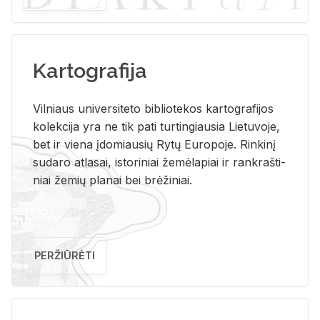
Kartografija
Vil­niaus uni­ver­si­te­to bi­b­lio­te­kos kar­to­gra­fi­jos
ko­lek­ci­ja yra ne tik pati tur­tin­giau­sia Lie­tu­vo­je,
bet ir vie­na įdo­miau­sių Rytų Eu­ro­po­je. Rin­ki­nį
su­da­ro at­la­sai, is­to­ri­niai že­mė­la­piai ir rank­raš­ti­
niai že­mių pla­nai bei brė­ži­niai.
PERŽIŪRĖTI