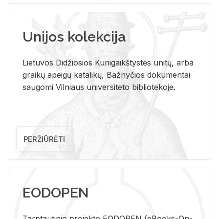
Unijos kolekcija
Lietuvos Didžiosios Kunigaikštystės unitų, arba
graikų apeigų katalikų, Bažnyčios dokumentai
saugomi Vilniaus universiteto bibliotekoje.
PERŽIŪRĖTI
EODOPEN
Tarp­tau­ti­nio pro­jek­to EO­DO­PEN (eBo­oks-On-