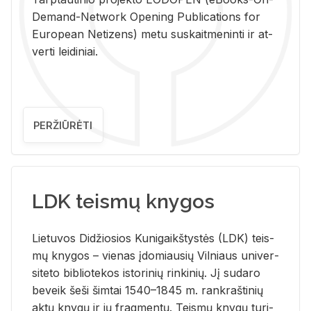
De­mand-Ne­twork Ope­ning Pub­li­ca­tions for
Eu­ro­pe­an Ne­ti­zens) metu su­skait­me­nin­ti ir at­
ver­ti lei­di­niai.
PERŽIŪRĖTI
LDK teismų knygos
Lie­tu­vos Di­džio­sios Ku­ni­gaikš­tys­tės (LDK) teis­
mų kny­gos – vie­nas įdo­miau­sių Vil­niaus uni­ver­
si­te­to bi­b­lio­te­kos is­to­ri­nių rin­ki­nių. Jį su­da­ro
be­veik šeši šim­tai 1540–1845 m. rank­raš­ti­nių
aktų kny­gų ir jų frag­men­tų. Teis­mų kny­gų tu­ri­