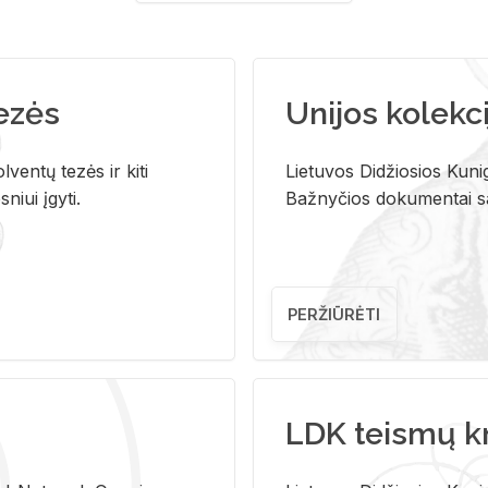
tezės
Unijos kolekci
ventų tezės ir kiti
Lietuvos Didžiosios Kunig
niui įgyti.
Bažnyčios dokumentai sau
PERŽIŪRĖTI
LDK teismų k