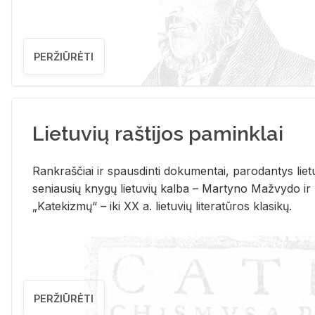
PERŽIŪRĖTI
Lietuvių raštijos paminklai
Rank­raš­čiai ir spaus­din­ti do­ku­men­tai, pa­ro­dan­tys lie­t
se­niau­sių kny­gų lie­tu­vių kal­ba – Mar­ty­no Ma­žvy­do ir
„Ka­te­kiz­mų“ – iki XX a. lie­tu­vių li­te­ra­tū­ros kla­si­kų.
PERŽIŪRĖTI