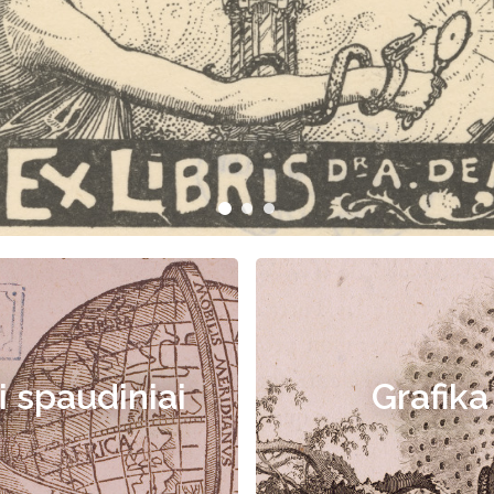
i spaudiniai
Grafika