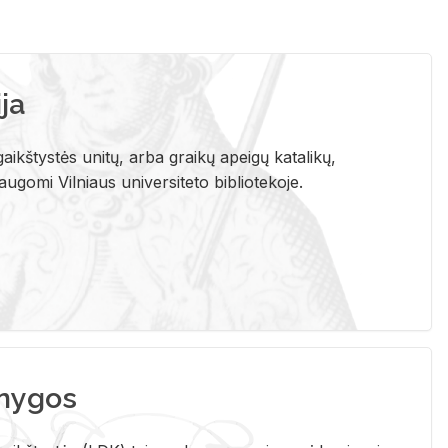
ja
aikštystės unitų, arba graikų apeigų katalikų,
gomi Vilniaus universiteto bibliotekoje.
nygos