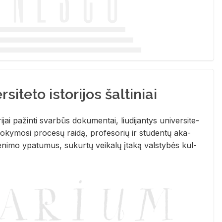
siteto istorijos šaltiniai
­ri­jai pa­žin­ti svar­būs do­ku­men­tai, liu­di­jan­tys uni­ver­si­te­
­ky­mo­si pro­ce­sų rai­dą, pro­fe­so­rių ir stu­den­tų aka­
e­ni­mo ypa­tu­mus, su­kur­tų vei­ka­lų įta­ką vals­ty­bės kul­