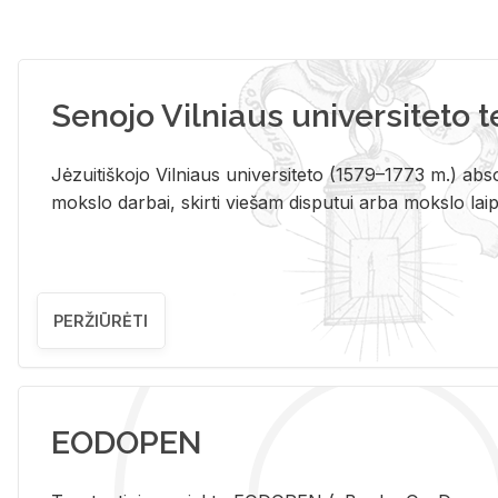
Senojo Vilniaus universiteto 
Jėzuitiškojo Vilniaus universiteto (1579–1773 m.) absol
mokslo darbai, skirti viešam disputui arba mokslo laips
PERŽIŪRĖTI
EODOPEN