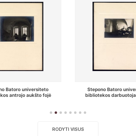
Stepono Batoro universiteto
Baltosios salės 
bibliotekos darbuotojai knygų
Batoro universiteto
saugyklų darbo kambary
RODYTI VISUS