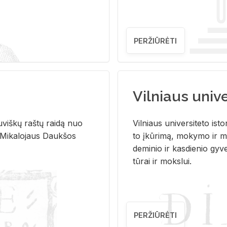
PERŽIŪRĖTI
Vilniaus univer
u­viš­kų raš­tų rai­dą nuo
Vil­niaus uni­ver­si­te­to is­to
 Mi­ka­lo­jaus Dauk­šos
to įkū­ri­mą, mo­ky­mo ir mo
de­mi­nio ir kas­die­nio gy­v
tū­rai ir moks­lui.
PERŽIŪRĖTI