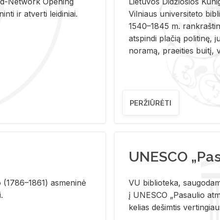
and-Ne­twork Ope­ning
Lie­tu­vos Di­džio­sios Ku­n
i ir at­ver­ti lei­di­niai.
Vil­niaus uni­ver­si­te­to bi­b­
1540–1845 m. rank­raš­ti­ni
at­spin­di pla­čią po­li­ti­nę, j
no­ra­mą, pra­ei­ties bui­tį, vi
PERŽIŪRĖTI
UNESCO „Pasa
­lio (1786–1861) as­me­ni­nė
VU biblioteka, saugodama 
i.
į UNESCO „Pasaulio atmin
kelias dešimtis vertingia