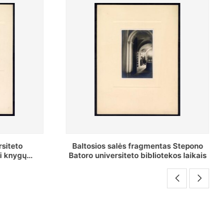
fragmentas Stepono
Stepono Batoro universiteto
 bibliotekos laikais
bibliotekos Rankraščių skyriau
vedėjas Mykolas Brenšteinas prie 
darbo stalo