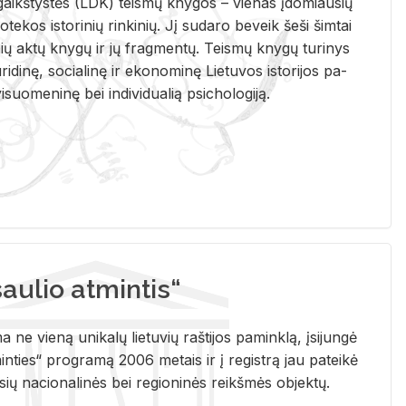
i­gaikš­tys­tės (LDK) teis­mų kny­gos – vie­nas įdo­miau­sių
lio­te­kos is­to­ri­nių rin­ki­nių. Jį su­da­ro be­veik šeši šim­tai
ų aktų kny­gų ir jų frag­men­tų. Teis­mų kny­gų tu­ri­nys
u­ri­di­nę, so­cia­li­nę ir eko­no­mi­nę Lie­tu­vos is­to­ri­jos pa­
­suo­me­ni­nę bei in­di­vi­dua­lią psi­cho­lo­gi­ją.
ulio atmintis“
ne vieną unikalų lietuvių raštijos paminklą, įsijungė
ties“ programą 2006 metais ir į registrą jau pateikė
usių nacionalinės bei regioninės reikšmės objektų.