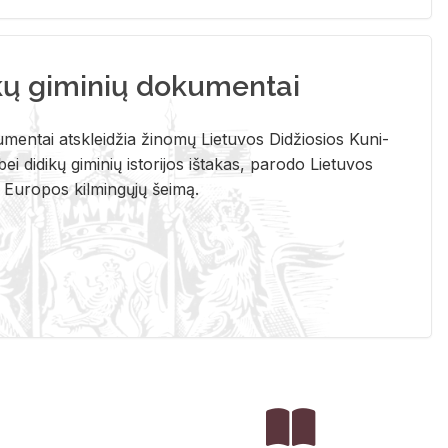
kų giminių dokumentai
u­men­tai at­sklei­džia ži­no­mų Lie­tu­vos Di­džio­sios Ku­ni­
ei di­di­kų gi­mi­nių is­to­ri­jos iš­ta­kas, pa­ro­do Lie­tu­vos
į Eu­ro­pos kil­min­gų­jų šei­mą.