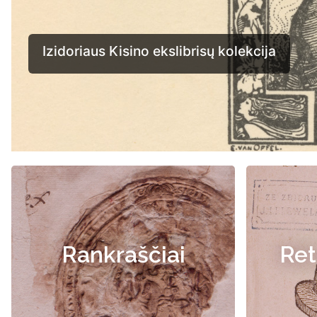
Rankraščiai
Ret