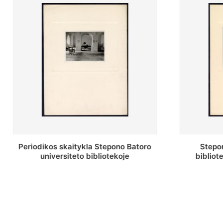
toro
Stepono Batoro universiteto
bibliotekos antrojo aukšto fojė