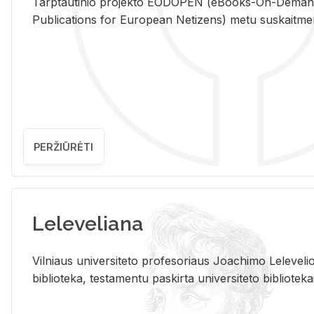
Tarp­tau­ti­nio pro­jek­to EO­DO­PEN (eBo­oks-On-De­m
Pub­li­ca­tions for Eu­ro­pe­an Ne­ti­zens) metu su­skait­me­nin­t
PERŽIŪRĖTI
Leleveliana
Vil­niaus uni­ver­si­te­to pro­fe­so­riaus Jo­a­chi­mo Le­le­ve
bi­b­lio­te­ka, te­sta­men­tu pa­skir­ta uni­ver­si­te­to bi­b­lio­te­ka