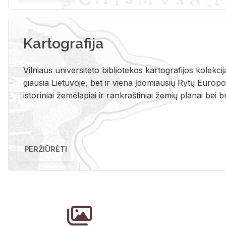
Kartografija
Vil­niaus uni­ver­si­te­to bi­b­lio­te­kos kar­to­gra­fi­jos ko­lek­c
giau­sia Lie­tu­vo­je, bet ir vie­na įdo­miau­sių Rytų Eu­ro­po­je
is­to­ri­niai že­mė­la­piai ir rank­raš­ti­niai že­mių pla­nai bei br
PERŽIŪRĖTI