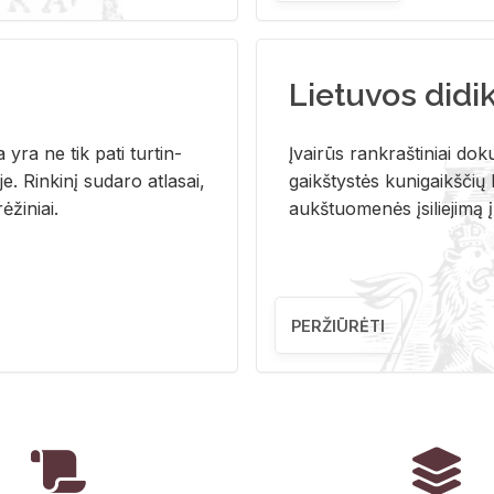
Lietuvos didi
i­ja yra ne tik pati tur­tin­
Įvai­rūs rank­raš­ti­niai do­k
. Rin­ki­nį su­da­ro at­la­sai,
gaikš­tys­tės ku­ni­gaikš­čių b
ė­ži­niai.
aukš­tuo­me­nės įsi­lie­ji­mą 
PERŽIŪRĖTI