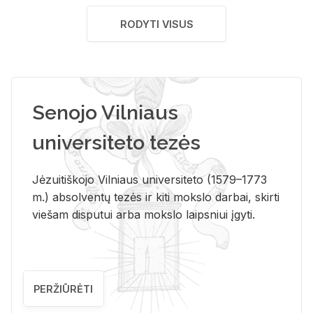
RODYTI VISUS
Senojo Vilniaus
universiteto tezės
Jėzuitiškojo Vilniaus universiteto (1579–1773
m.) absolventų tezės ir kiti mokslo darbai, skirti
viešam disputui arba mokslo laipsniui įgyti.
PERŽIŪRĖTI