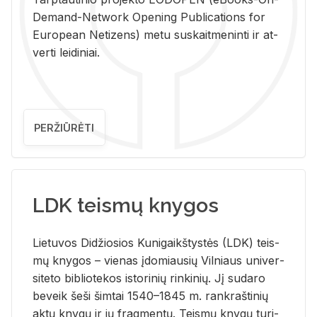
De­mand-Ne­twork Ope­ning Pub­li­ca­tions for
Eu­ro­pe­an Ne­ti­zens) metu su­skait­me­nin­ti ir at­
ver­ti lei­di­niai.
PERŽIŪRĖTI
LDK teismų knygos
Lie­tu­vos Di­džio­sios Ku­ni­gaikš­tys­tės (LDK) teis­
mų kny­gos – vie­nas įdo­miau­sių Vil­niaus uni­ver­
si­te­to bi­b­lio­te­kos is­to­ri­nių rin­ki­nių. Jį su­da­ro
be­veik šeši šim­tai 1540–1845 m. rank­raš­ti­nių
aktų kny­gų ir jų frag­men­tų. Teis­mų kny­gų tu­ri­