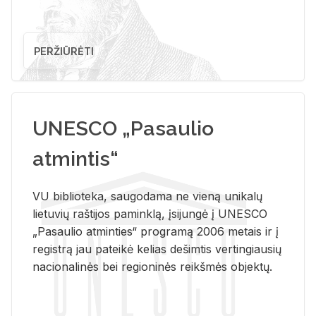
PERŽIŪRĖTI
UNESCO „Pasaulio
atmintis“
VU biblioteka, saugodama ne vieną unikalų
lietuvių raštijos paminklą, įsijungė į UNESCO
„Pasaulio atminties“ programą 2006 metais ir į
registrą jau pateikė kelias dešimtis vertingiausių
nacionalinės bei regioninės reikšmės objektų.