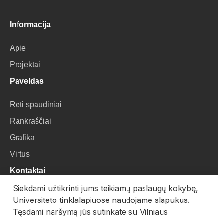
Informacija
Apie
Projektai
Paveldas
Reti spaudiniai
Rankraščiai
Grafika
Virtus
Kontaktai
Siekdami užtikrinti jums teikiamų paslaugų kokybę,
VU Biblioteka
Universiteto tinklalapiuose naudojame slapukus.
Universiteto g. 3, LT-01122, Vilnius
Tęsdami naršymą jūs sutinkate su Vilniaus