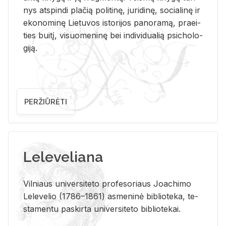
nys at­spin­di pla­čią po­li­ti­nę, ju­ri­di­nę, so­cia­li­nę ir
eko­no­mi­nę Lie­tu­vos is­to­ri­jos pa­no­ra­mą, pra­ei­
ties bui­tį, vi­suo­me­ni­nę bei in­di­vi­dua­lią psi­cho­lo­
gi­ją.
PERŽIŪRĖTI
Leleveliana
Vil­niaus uni­ver­si­te­to pro­fe­so­riaus Jo­a­chi­mo
Le­le­ve­lio (1786–1861) as­me­ni­nė bi­b­lio­te­ka, te­
sta­men­tu pa­skir­ta uni­ver­si­te­to bi­b­lio­te­kai.