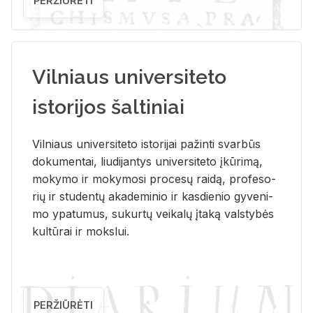
PERŽIŪRĖTI
Vilniaus universiteto
istorijos šaltiniai
Vil­niaus uni­ver­si­te­to is­to­ri­jai pa­žin­ti svar­būs
do­ku­men­tai, liu­di­jan­tys uni­ver­si­te­to įkū­ri­mą,
mo­ky­mo ir mo­ky­mo­si pro­ce­sų rai­dą, pro­fe­so­
rių ir stu­den­tų aka­de­mi­nio ir kas­die­nio gy­ve­ni­
mo ypa­tu­mus, su­kur­tų vei­ka­lų įta­ką vals­ty­bės
kul­tū­rai ir moks­lui.
PERŽIŪRĖTI