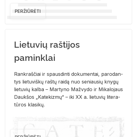
PERŽIŪRĖTI
Lietuvių raštijos
paminklai
Rank­raš­čiai ir spaus­din­ti do­ku­men­tai, pa­ro­dan­
tys lie­tu­viš­kų raš­tų rai­dą nuo se­niau­sių kny­gų
lie­tu­vių kal­ba – Mar­ty­no Ma­žvy­do ir Mi­ka­lo­jaus
Dauk­šos „Ka­te­kiz­mų“ – iki XX a. lie­tu­vių li­te­ra­
tū­ros kla­si­kų.