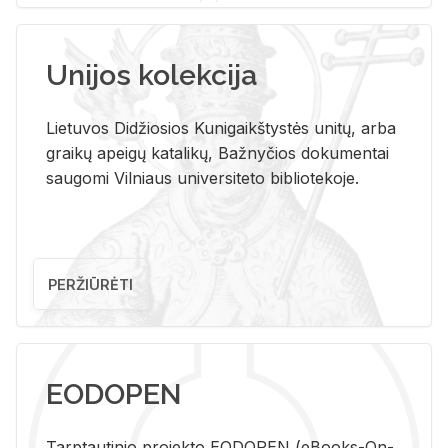
Unijos kolekcija
Lietuvos Didžiosios Kunigaikštystės unitų, arba
graikų apeigų katalikų, Bažnyčios dokumentai
saugomi Vilniaus universiteto bibliotekoje.
PERŽIŪRĖTI
EODOPEN
Tarp­tau­ti­nio pro­jek­to EO­DO­PEN (eBo­oks-On-