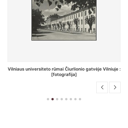
St. Batoro universiteto J. Pilsudskio kolegija :
[fotografija]