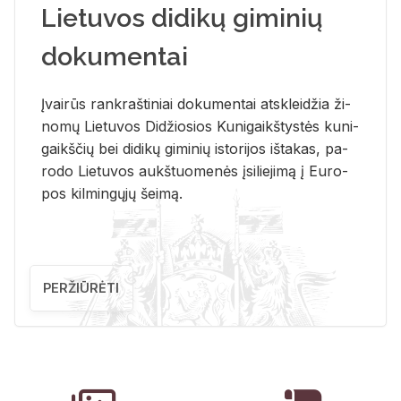
Lietuvos didikų giminių
dokumentai
Įvai­rūs rank­raš­ti­niai do­ku­men­tai at­sklei­džia ži­
no­mų Lie­tu­vos Di­džio­sios Ku­ni­gaikš­tys­tės ku­ni­
gaikš­čių bei di­di­kų gi­mi­nių is­to­ri­jos iš­ta­kas, pa­
ro­do Lie­tu­vos aukš­tuo­me­nės įsi­lie­ji­mą į Eu­ro­
pos kil­min­gų­jų šei­mą.
PERŽIŪRĖTI