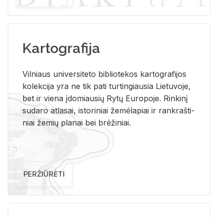
Kartografija
Vil­niaus uni­ver­si­te­to bi­b­lio­te­kos kar­to­gra­fi­jos
ko­lek­ci­ja yra ne tik pati tur­tin­giau­sia Lie­tu­vo­je,
bet ir vie­na įdo­miau­sių Rytų Eu­ro­po­je. Rin­ki­nį
su­da­ro at­la­sai, is­to­ri­niai že­mė­la­piai ir rank­raš­ti­
niai že­mių pla­nai bei brė­ži­niai.
PERŽIŪRĖTI