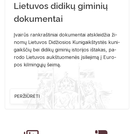
Lietuvos didikų giminių
dokumentai
Įvai­rūs rank­raš­ti­niai do­ku­men­tai at­sklei­džia ži­
no­mų Lie­tu­vos Di­džio­sios Ku­ni­gaikš­tys­tės ku­ni­
gaikš­čių bei di­di­kų gi­mi­nių is­to­ri­jos iš­ta­kas, pa­
ro­do Lie­tu­vos aukš­tuo­me­nės įsi­lie­ji­mą į Eu­ro­
pos kil­min­gų­jų šei­mą.
PERŽIŪRĖTI