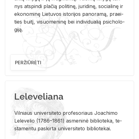
nys at­spin­di pla­čią po­li­ti­nę, ju­ri­di­nę, so­cia­li­nę ir
eko­no­mi­nę Lie­tu­vos is­to­ri­jos pa­no­ra­mą, pra­ei­
ties bui­tį, vi­suo­me­ni­nę bei in­di­vi­dua­lią psi­cho­lo­
gi­ją.
PERŽIŪRĖTI
Leleveliana
Vil­niaus uni­ver­si­te­to pro­fe­so­riaus Jo­a­chi­mo
Le­le­ve­lio (1786–1861) as­me­ni­nė bi­b­lio­te­ka, te­
sta­men­tu pa­skir­ta uni­ver­si­te­to bi­b­lio­te­kai.