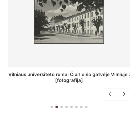
St. Batoro universiteto J. Pilsudskio kolegija :
[fotografija]