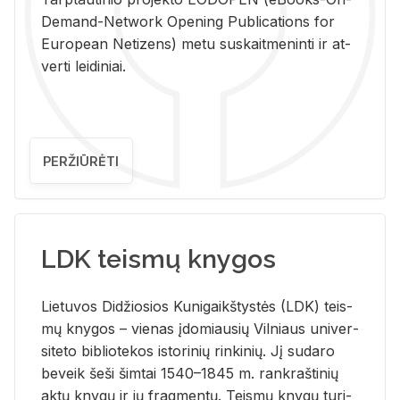
De­mand-Ne­twork Ope­ning Pub­li­ca­tions for
Eu­ro­pe­an Ne­ti­zens) metu su­skait­me­nin­ti ir at­
ver­ti lei­di­niai.
PERŽIŪRĖTI
LDK teismų knygos
Lie­tu­vos Di­džio­sios Ku­ni­gaikš­tys­tės (LDK) teis­
mų kny­gos – vie­nas įdo­miau­sių Vil­niaus uni­ver­
si­te­to bi­b­lio­te­kos is­to­ri­nių rin­ki­nių. Jį su­da­ro
be­veik šeši šim­tai 1540–1845 m. rank­raš­ti­nių
aktų kny­gų ir jų frag­men­tų. Teis­mų kny­gų tu­ri­