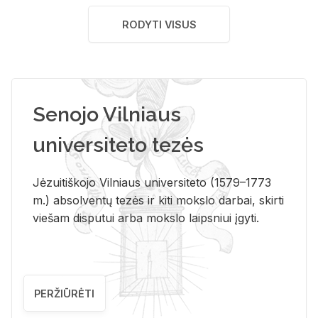
RODYTI VISUS
Senojo Vilniaus
universiteto tezės
Jėzuitiškojo Vilniaus universiteto (1579–1773
m.) absolventų tezės ir kiti mokslo darbai, skirti
viešam disputui arba mokslo laipsniui įgyti.
PERŽIŪRĖTI