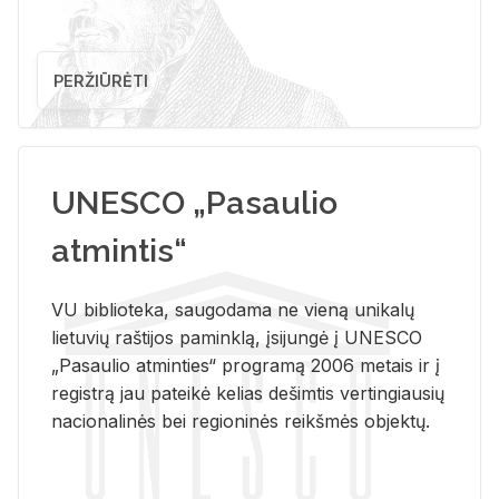
PERŽIŪRĖTI
UNESCO „Pasaulio
atmintis“
VU biblioteka, saugodama ne vieną unikalų
lietuvių raštijos paminklą, įsijungė į UNESCO
„Pasaulio atminties“ programą 2006 metais ir į
registrą jau pateikė kelias dešimtis vertingiausių
nacionalinės bei regioninės reikšmės objektų.