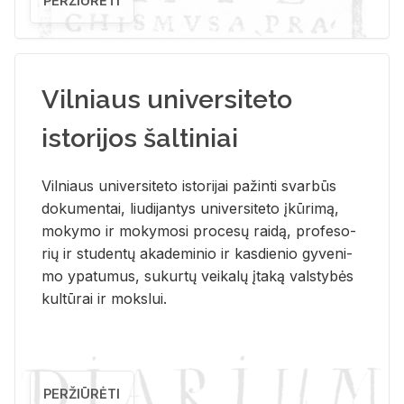
PERŽIŪRĖTI
Vilniaus universiteto
istorijos šaltiniai
Vil­niaus uni­ver­si­te­to is­to­ri­jai pa­žin­ti svar­būs
do­ku­men­tai, liu­di­jan­tys uni­ver­si­te­to įkū­ri­mą,
mo­ky­mo ir mo­ky­mo­si pro­ce­sų rai­dą, pro­fe­so­
rių ir stu­den­tų aka­de­mi­nio ir kas­die­nio gy­ve­ni­
mo ypa­tu­mus, su­kur­tų vei­ka­lų įta­ką vals­ty­bės
kul­tū­rai ir moks­lui.
PERŽIŪRĖTI