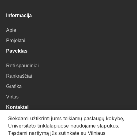
Informacija
Apie
Projektai
Paveldas
Reti spaudiniai
Rankraščiai
Grafika
Virtus
Kontaktai
Siekdami užtikrinti jums teikiamų paslaugų kokybę,
VU Biblioteka
Universiteto tinklalapiuose naudojame slapukus.
Universiteto g. 3, LT-01122, Vilnius
Tęsdami naršymą jūs sutinkate su Vilniaus