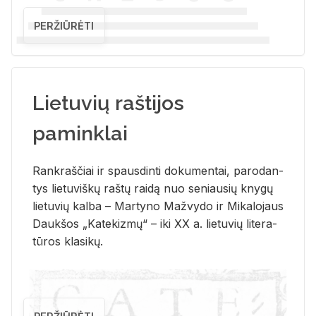
PERŽIŪRĖTI
Lietuvių raštijos
paminklai
Rank­raš­čiai ir spaus­din­ti do­ku­men­tai, pa­ro­dan­
tys lie­tu­viš­kų raš­tų rai­dą nuo se­niau­sių kny­gų
lie­tu­vių kal­ba – Mar­ty­no Ma­žvy­do ir Mi­ka­lo­jaus
Dauk­šos „Ka­te­kiz­mų“ – iki XX a. lie­tu­vių li­te­ra­
tū­ros kla­si­kų.