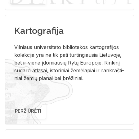
Kartografija
Vil­niaus uni­ver­si­te­to bi­b­lio­te­kos kar­to­gra­fi­jos
ko­lek­ci­ja yra ne tik pati tur­tin­giau­sia Lie­tu­vo­je,
bet ir vie­na įdo­miau­sių Rytų Eu­ro­po­je. Rin­ki­nį
su­da­ro at­la­sai, is­to­ri­niai že­mė­la­piai ir rank­raš­ti­
niai že­mių pla­nai bei brė­ži­niai.
PERŽIŪRĖTI