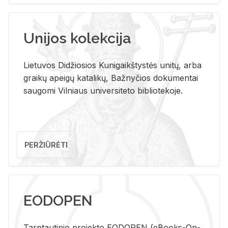
Unijos kolekcija
Lietuvos Didžiosios Kunigaikštystės unitų, arba
graikų apeigų katalikų, Bažnyčios dokumentai
saugomi Vilniaus universiteto bibliotekoje.
PERŽIŪRĖTI
EODOPEN
Tarp­tau­ti­nio pro­jek­to EO­DO­PEN (eBo­oks-On-