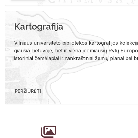
Kartografija
Vil­niaus uni­ver­si­te­to bi­b­lio­te­kos kar­to­gra­fi­jos ko­lek­c
giau­sia Lie­tu­vo­je, bet ir vie­na įdo­miau­sių Rytų Eu­ro­po­je
is­to­ri­niai že­mė­la­piai ir rank­raš­ti­niai že­mių pla­nai bei br
PERŽIŪRĖTI