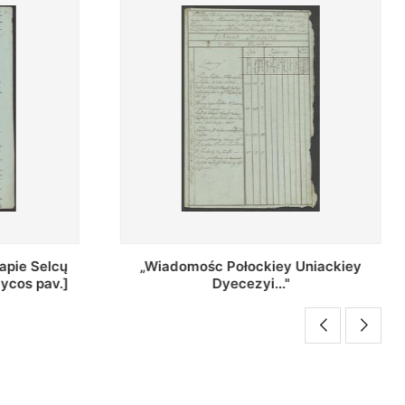
Uniackiey
Regestr Parochow Dekanatu
Brzeskiego