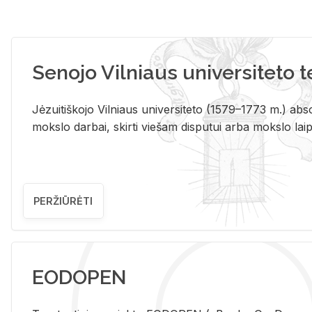
Senojo Vilniaus universiteto 
Jėzuitiškojo Vilniaus universiteto (1579–1773 m.) absol
mokslo darbai, skirti viešam disputui arba mokslo laips
PERŽIŪRĖTI
EODOPEN