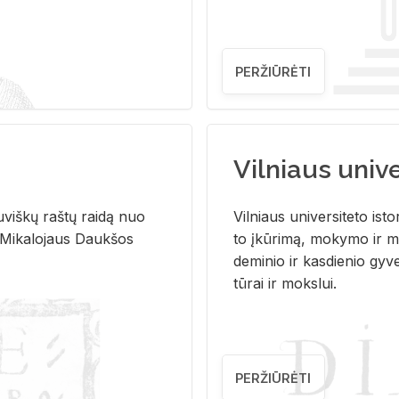
PERŽIŪRĖTI
Vilniaus univer
u­viš­kų raš­tų rai­dą nuo
Vil­niaus uni­ver­si­te­to is­to
 Mi­ka­lo­jaus Dauk­šos
to įkū­ri­mą, mo­ky­mo ir mo
de­mi­nio ir kas­die­nio gy­v
tū­rai ir moks­lui.
PERŽIŪRĖTI