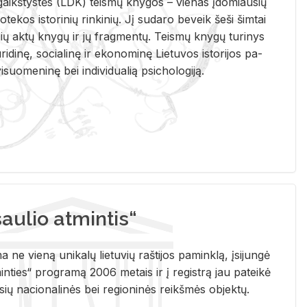
i­gaikš­tys­tės (LDK) teis­mų kny­gos – vie­nas įdo­miau­sių
lio­te­kos is­to­ri­nių rin­ki­nių. Jį su­da­ro be­veik šeši šim­tai
ų aktų kny­gų ir jų frag­men­tų. Teis­mų kny­gų tu­ri­nys
u­ri­di­nę, so­cia­li­nę ir eko­no­mi­nę Lie­tu­vos is­to­ri­jos pa­
­suo­me­ni­nę bei in­di­vi­dua­lią psi­cho­lo­gi­ją.
ulio atmintis“
ne vieną unikalų lietuvių raštijos paminklą, įsijungė
ties“ programą 2006 metais ir į registrą jau pateikė
usių nacionalinės bei regioninės reikšmės objektų.