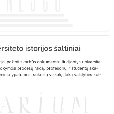
siteto istorijos šaltiniai
­ri­jai pa­žin­ti svar­būs do­ku­men­tai, liu­di­jan­tys uni­ver­si­te­
­ky­mo­si pro­ce­sų rai­dą, pro­fe­so­rių ir stu­den­tų aka­
e­ni­mo ypa­tu­mus, su­kur­tų vei­ka­lų įta­ką vals­ty­bės kul­