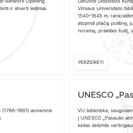
and-Ne­twork Ope­ning
Lie­tu­vos Di­džio­sios Ku­n
i ir at­ver­ti lei­di­niai.
Vil­niaus uni­ver­si­te­to bi­b­
1540–1845 m. rank­raš­ti­ni
at­spin­di pla­čią po­li­ti­nę, j
no­ra­mą, pra­ei­ties bui­tį, vi
PERŽIŪRĖTI
UNESCO „Pasa
­lio (1786–1861) as­me­ni­nė
VU biblioteka, saugodama 
i.
į UNESCO „Pasaulio atmin
kelias dešimtis vertingia