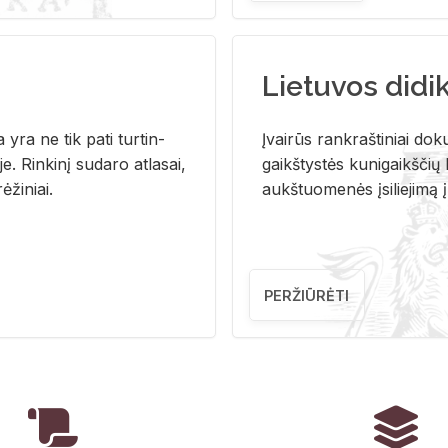
Lietuvos didi
i­ja yra ne tik pati tur­tin­
Įvai­rūs rank­raš­ti­niai do­k
. Rin­ki­nį su­da­ro at­la­sai,
gaikš­tys­tės ku­ni­gaikš­čių b
ė­ži­niai.
aukš­tuo­me­nės įsi­lie­ji­mą 
PERŽIŪRĖTI