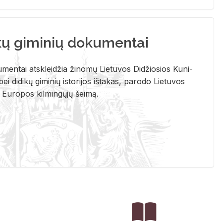
kų giminių dokumentai
u­men­tai at­sklei­džia ži­no­mų Lie­tu­vos Di­džio­sios Ku­ni­
ei di­di­kų gi­mi­nių is­to­ri­jos iš­ta­kas, pa­ro­do Lie­tu­vos
į Eu­ro­pos kil­min­gų­jų šei­mą.