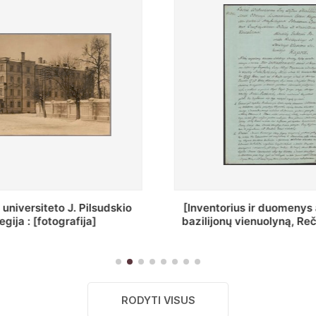
ius ir duomenys apie Selcų
„Wiadomośc Połockiey 
 vienuolyną, Rečycos pav.]
Dyecezyi..."
RODYTI VISUS