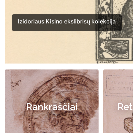
Rankraščiai
Ret