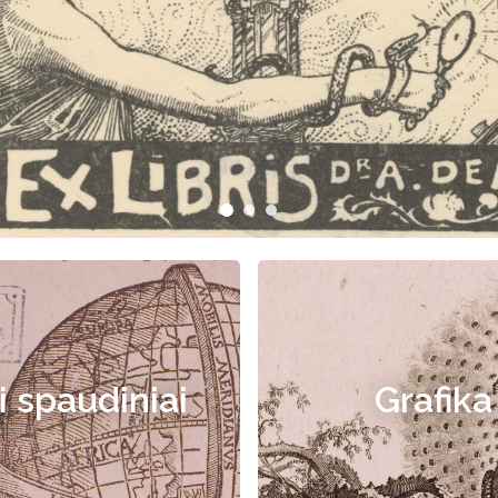
i spaudiniai
Grafika