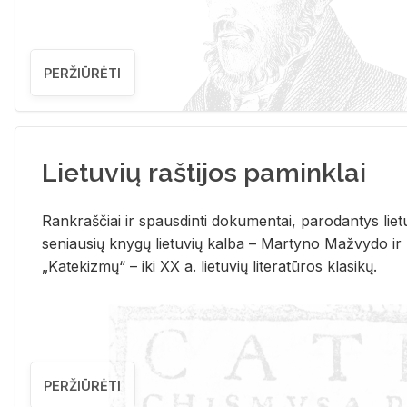
PERŽIŪRĖTI
Lietuvių raštijos paminklai
Rank­raš­čiai ir spaus­din­ti do­ku­men­tai, pa­ro­dan­tys lie­t
se­niau­sių kny­gų lie­tu­vių kal­ba – Mar­ty­no Ma­žvy­do ir
„Ka­te­kiz­mų“ – iki XX a. lie­tu­vių li­te­ra­tū­ros kla­si­kų.
PERŽIŪRĖTI