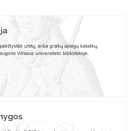
ja
aikštystės unitų, arba graikų apeigų katalikų,
gomi Vilniaus universiteto bibliotekoje.
nygos