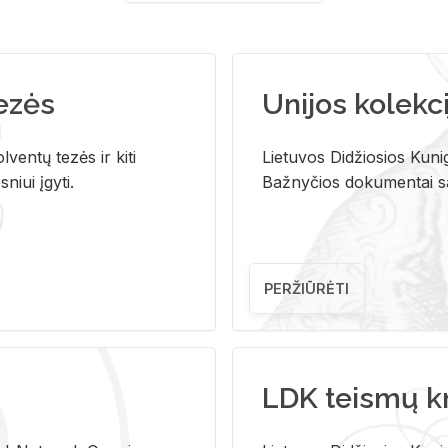
tezės
Unijos kolekci
ventų tezės ir kiti
Lietuvos Didžiosios Kunig
niui įgyti.
Bažnyčios dokumentai sau
PERŽIŪRĖTI
LDK teismų k