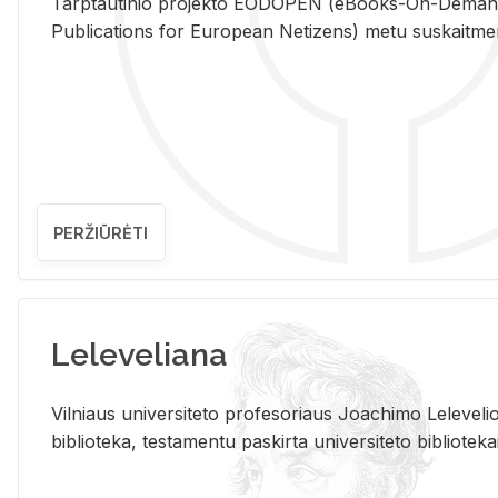
Tarp­tau­ti­nio pro­jek­to EO­DO­PEN (eBo­oks-On-De­m
Pub­li­ca­tions for Eu­ro­pe­an Ne­ti­zens) metu su­skait­me­nin­t
PERŽIŪRĖTI
Leleveliana
Vil­niaus uni­ver­si­te­to pro­fe­so­riaus Jo­a­chi­mo Le­le­ve
bi­b­lio­te­ka, te­sta­men­tu pa­skir­ta uni­ver­si­te­to bi­b­lio­te­ka