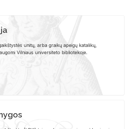
ja
aikštystės unitų, arba graikų apeigų katalikų,
gomi Vilniaus universiteto bibliotekoje.
nygos