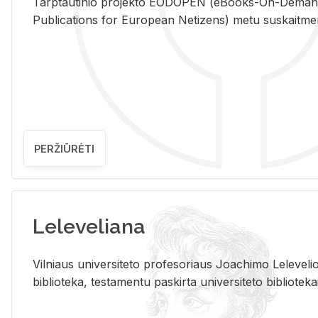
Tarp­tau­ti­nio pro­jek­to EO­DO­PEN (eBo­oks-On-De­m
Pub­li­ca­tions for Eu­ro­pe­an Ne­ti­zens) metu su­skait­me­nin­t
PERŽIŪRĖTI
Leleveliana
Vil­niaus uni­ver­si­te­to pro­fe­so­riaus Jo­a­chi­mo Le­le­ve
bi­b­lio­te­ka, te­sta­men­tu pa­skir­ta uni­ver­si­te­to bi­b­lio­te­ka