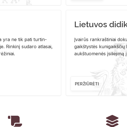
Lietuvos didi
i­ja yra ne tik pati tur­tin­
Įvai­rūs rank­raš­ti­niai do­k
. Rin­ki­nį su­da­ro at­la­sai,
gaikš­tys­tės ku­ni­gaikš­čių b
ė­ži­niai.
aukš­tuo­me­nės įsi­lie­ji­mą 
PERŽIŪRĖTI