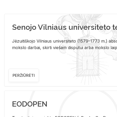
Senojo Vilniaus universiteto 
Jėzuitiškojo Vilniaus universiteto (1579–1773 m.) absol
mokslo darbai, skirti viešam disputui arba mokslo laips
PERŽIŪRĖTI
EODOPEN