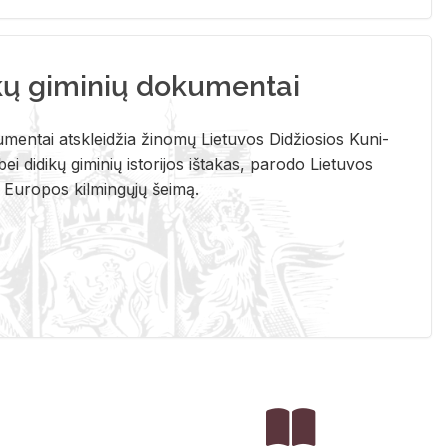
kų giminių dokumentai
u­men­tai at­sklei­džia ži­no­mų Lie­tu­vos Di­džio­sios Ku­ni­
ei di­di­kų gi­mi­nių is­to­ri­jos iš­ta­kas, pa­ro­do Lie­tu­vos
į Eu­ro­pos kil­min­gų­jų šei­mą.