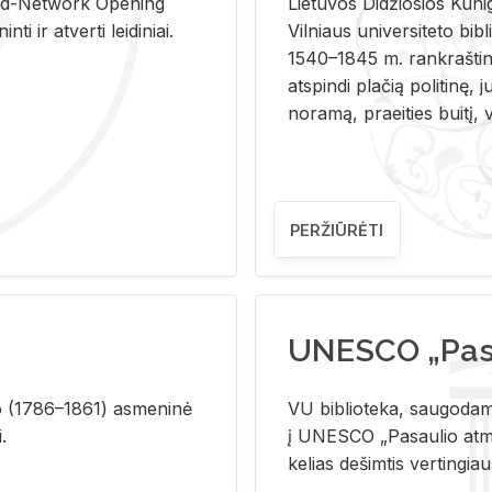
and-Ne­twork Ope­ning
Lie­tu­vos Di­džio­sios Ku­n
i ir at­ver­ti lei­di­niai.
Vil­niaus uni­ver­si­te­to bi­b­
1540–1845 m. rank­raš­ti­ni
at­spin­di pla­čią po­li­ti­nę, j
no­ra­mą, pra­ei­ties bui­tį, vi
PERŽIŪRĖTI
UNESCO „Pasa
­lio (1786–1861) as­me­ni­nė
VU biblioteka, saugodama 
i.
į UNESCO „Pasaulio atmin
kelias dešimtis vertingia