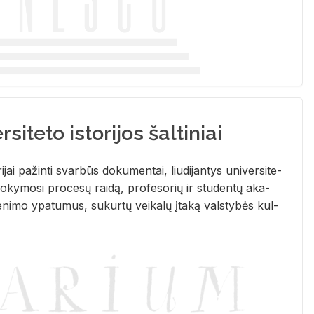
siteto istorijos šaltiniai
­ri­jai pa­žin­ti svar­būs do­ku­men­tai, liu­di­jan­tys uni­ver­si­te­
­ky­mo­si pro­ce­sų rai­dą, pro­fe­so­rių ir stu­den­tų aka­
e­ni­mo ypa­tu­mus, su­kur­tų vei­ka­lų įta­ką vals­ty­bės kul­