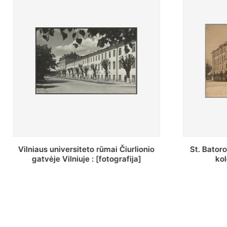
St. Batoro universiteto J. Pilsudskio
[Inventor
kolegija : [fotografija]
bazilijonų