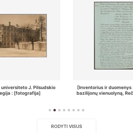
ius ir duomenys apie Selcų
„Wiadomośc Połockiey 
 vienuolyną, Rečycos pav.]
Dyecezyi..."
RODYTI VISUS