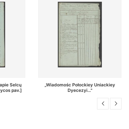
Uniackiey
Regestr Parochow Dekanatu
Brzeskiego