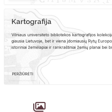
Kartografija
Vil­niaus uni­ver­si­te­to bi­b­lio­te­kos kar­to­gra­fi­jos ko­lek­c
giau­sia Lie­tu­vo­je, bet ir vie­na įdo­miau­sių Rytų Eu­ro­po­je
is­to­ri­niai že­mė­la­piai ir rank­raš­ti­niai že­mių pla­nai bei br
PERŽIŪRĖTI