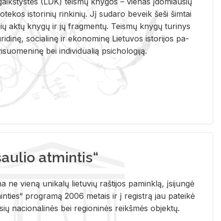
i­gaikš­tys­tės (LDK) teis­mų kny­gos – vie­nas įdo­miau­sių
lio­te­kos is­to­ri­nių rin­ki­nių. Jį su­da­ro be­veik šeši šim­tai
ų aktų kny­gų ir jų frag­men­tų. Teis­mų kny­gų tu­ri­nys
u­ri­di­nę, so­cia­li­nę ir eko­no­mi­nę Lie­tu­vos is­to­ri­jos pa­
­suo­me­ni­nę bei in­di­vi­dua­lią psi­cho­lo­gi­ją.
ulio atmintis“
ne vieną unikalų lietuvių raštijos paminklą, įsijungė
ties“ programą 2006 metais ir į registrą jau pateikė
usių nacionalinės bei regioninės reikšmės objektų.