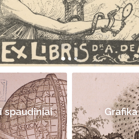
i spaudiniai
Grafika