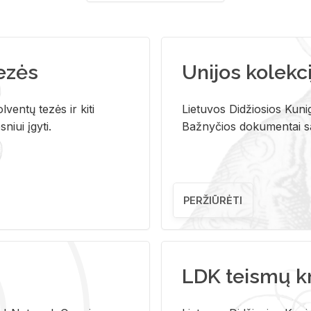
tezės
Unijos kolekci
ventų tezės ir kiti
Lietuvos Didžiosios Kunig
niui įgyti.
Bažnyčios dokumentai sau
PERŽIŪRĖTI
LDK teismų k