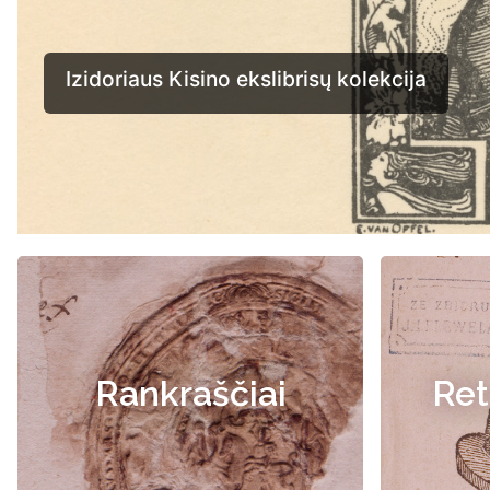
Rankraščiai
Ret