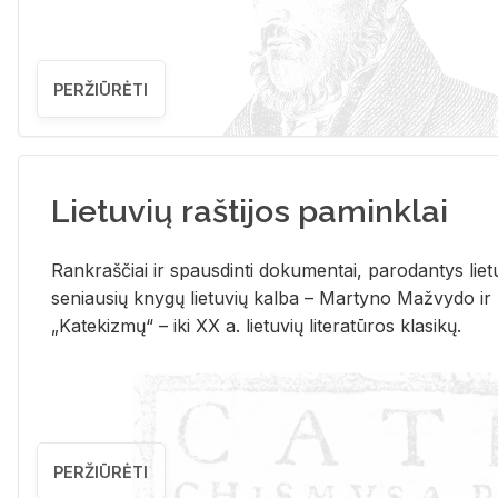
PERŽIŪRĖTI
Lietuvių raštijos paminklai
Rank­raš­čiai ir spaus­din­ti do­ku­men­tai, pa­ro­dan­tys lie­t
se­niau­sių kny­gų lie­tu­vių kal­ba – Mar­ty­no Ma­žvy­do ir
„Ka­te­kiz­mų“ – iki XX a. lie­tu­vių li­te­ra­tū­ros kla­si­kų.
PERŽIŪRĖTI