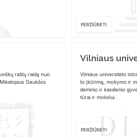
PERŽIŪRĖTI
Vilniaus univer
u­viš­kų raš­tų rai­dą nuo
Vil­niaus uni­ver­si­te­to is­to
 Mi­ka­lo­jaus Dauk­šos
to įkū­ri­mą, mo­ky­mo ir mo
de­mi­nio ir kas­die­nio gy­v
tū­rai ir moks­lui.
PERŽIŪRĖTI