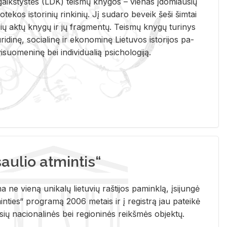
i­gaikš­tys­tės (LDK) teis­mų kny­gos – vie­nas įdo­miau­sių
lio­te­kos is­to­ri­nių rin­ki­nių. Jį su­da­ro be­veik šeši šim­tai
ų aktų kny­gų ir jų frag­men­tų. Teis­mų kny­gų tu­ri­nys
u­ri­di­nę, so­cia­li­nę ir eko­no­mi­nę Lie­tu­vos is­to­ri­jos pa­
­suo­me­ni­nę bei in­di­vi­dua­lią psi­cho­lo­gi­ją.
ulio atmintis“
ne vieną unikalų lietuvių raštijos paminklą, įsijungė
ties“ programą 2006 metais ir į registrą jau pateikė
usių nacionalinės bei regioninės reikšmės objektų.