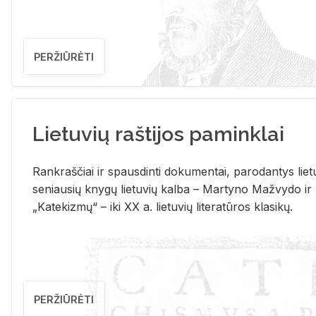
PERŽIŪRĖTI
Lietuvių raštijos paminklai
Rank­raš­čiai ir spaus­din­ti do­ku­men­tai, pa­ro­dan­tys lie­t
se­niau­sių kny­gų lie­tu­vių kal­ba – Mar­ty­no Ma­žvy­do ir
„Ka­te­kiz­mų“ – iki XX a. lie­tu­vių li­te­ra­tū­ros kla­si­kų.
PERŽIŪRĖTI