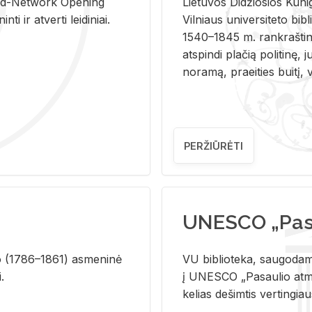
and-Ne­twork Ope­ning
Lie­tu­vos Di­džio­sios Ku­n
i ir at­ver­ti lei­di­niai.
Vil­niaus uni­ver­si­te­to bi­b­
1540–1845 m. rank­raš­ti­ni
at­spin­di pla­čią po­li­ti­nę, j
no­ra­mą, pra­ei­ties bui­tį, vi
PERŽIŪRĖTI
UNESCO „Pasa
­lio (1786–1861) as­me­ni­nė
VU biblioteka, saugodama 
i.
į UNESCO „Pasaulio atmin
kelias dešimtis vertingia