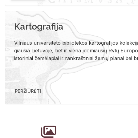
Kartografija
Vil­niaus uni­ver­si­te­to bi­b­lio­te­kos kar­to­gra­fi­jos ko­lek­c
giau­sia Lie­tu­vo­je, bet ir vie­na įdo­miau­sių Rytų Eu­ro­po­je
is­to­ri­niai že­mė­la­piai ir rank­raš­ti­niai že­mių pla­nai bei br
PERŽIŪRĖTI