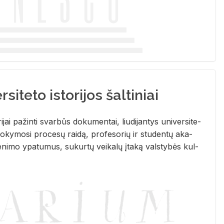
siteto istorijos šaltiniai
­ri­jai pa­žin­ti svar­būs do­ku­men­tai, liu­di­jan­tys uni­ver­si­te­
­ky­mo­si pro­ce­sų rai­dą, pro­fe­so­rių ir stu­den­tų aka­
e­ni­mo ypa­tu­mus, su­kur­tų vei­ka­lų įta­ką vals­ty­bės kul­