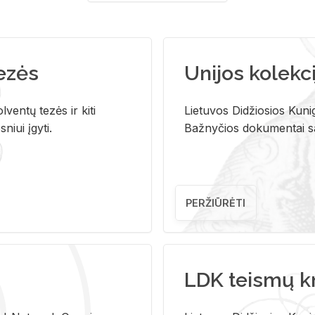
tezės
Unijos kolekci
ventų tezės ir kiti
Lietuvos Didžiosios Kunig
niui įgyti.
Bažnyčios dokumentai sau
PERŽIŪRĖTI
LDK teismų k