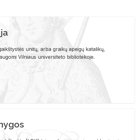
ja
aikštystės unitų, arba graikų apeigų katalikų,
gomi Vilniaus universiteto bibliotekoje.
nygos