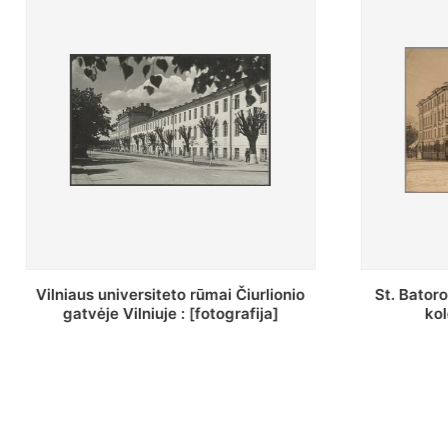
St. Batoro universiteto J. Pilsudskio
[Inventor
kolegija : [fotografija]
bazilijonų