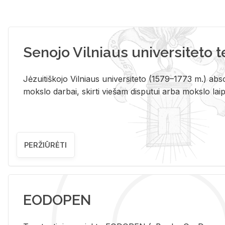
Senojo Vilniaus universiteto 
Jėzuitiškojo Vilniaus universiteto (1579–1773 m.) absol
mokslo darbai, skirti viešam disputui arba mokslo laips
PERŽIŪRĖTI
EODOPEN