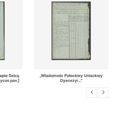
Uniackiey
Regestr Parochow Dekanatu
Brzeskiego