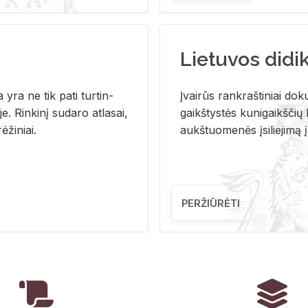
Lietuvos didi
i­ja yra ne tik pati tur­tin­
Įvai­rūs rank­raš­ti­niai do­k
. Rin­ki­nį su­da­ro at­la­sai,
gaikš­tys­tės ku­ni­gaikš­čių b
ė­ži­niai.
aukš­tuo­me­nės įsi­lie­ji­mą 
PERŽIŪRĖTI