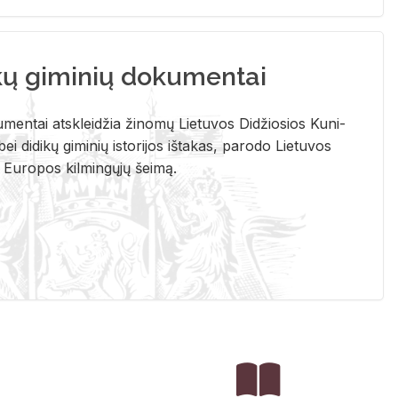
kų giminių dokumentai
u­men­tai at­sklei­džia ži­no­mų Lie­tu­vos Di­džio­sios Ku­ni­
ei di­di­kų gi­mi­nių is­to­ri­jos iš­ta­kas, pa­ro­do Lie­tu­vos
į Eu­ro­pos kil­min­gų­jų šei­mą.