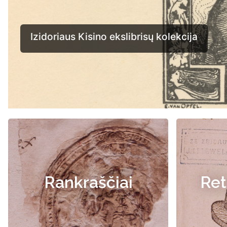
Rankraščiai
Ret