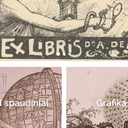
i spaudiniai
Grafika