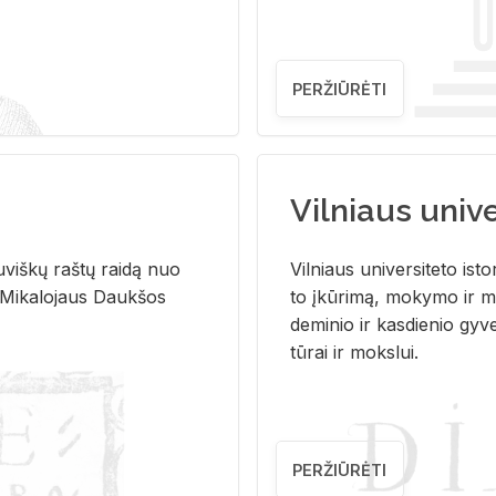
PERŽIŪRĖTI
Vilniaus univer
u­viš­kų raš­tų rai­dą nuo
Vil­niaus uni­ver­si­te­to is­to
 Mi­ka­lo­jaus Dauk­šos
to įkū­ri­mą, mo­ky­mo ir mo
de­mi­nio ir kas­die­nio gy­v
tū­rai ir moks­lui.
PERŽIŪRĖTI