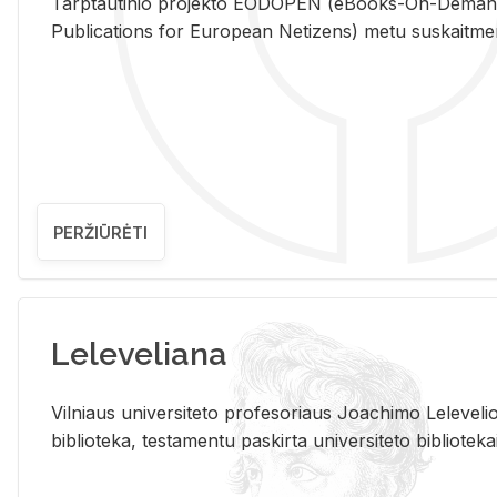
Tarp­tau­ti­nio pro­jek­to EO­DO­PEN (eBo­oks-On-De­m
Pub­li­ca­tions for Eu­ro­pe­an Ne­ti­zens) metu su­skait­me­nin­t
PERŽIŪRĖTI
Leleveliana
Vil­niaus uni­ver­si­te­to pro­fe­so­riaus Jo­a­chi­mo Le­le­ve
bi­b­lio­te­ka, te­sta­men­tu pa­skir­ta uni­ver­si­te­to bi­b­lio­te­ka