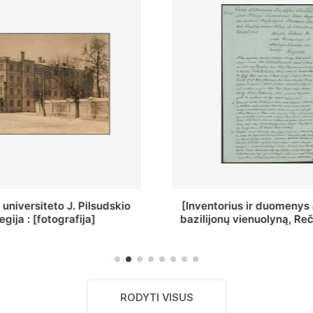
ius ir duomenys apie Selcų
„Wiadomośc Połockiey 
 vienuolyną, Rečycos pav.]
Dyecezyi..."
RODYTI VISUS