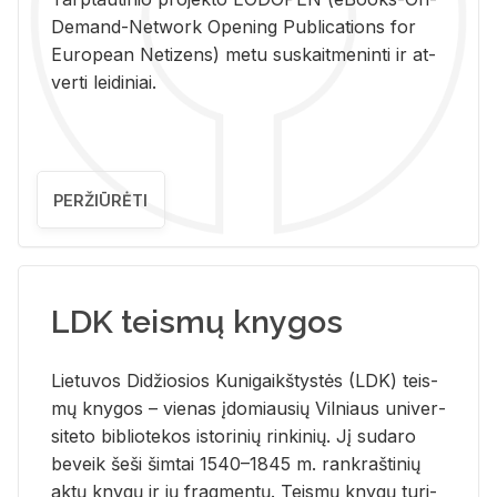
De­mand-Ne­twork Ope­ning Pub­li­ca­tions for
Eu­ro­pe­an Ne­ti­zens) metu su­skait­me­nin­ti ir at­
ver­ti lei­di­niai.
PERŽIŪRĖTI
LDK teismų knygos
Lie­tu­vos Di­džio­sios Ku­ni­gaikš­tys­tės (LDK) teis­
mų kny­gos – vie­nas įdo­miau­sių Vil­niaus uni­ver­
si­te­to bi­b­lio­te­kos is­to­ri­nių rin­ki­nių. Jį su­da­ro
be­veik šeši šim­tai 1540–1845 m. rank­raš­ti­nių
aktų kny­gų ir jų frag­men­tų. Teis­mų kny­gų tu­ri­