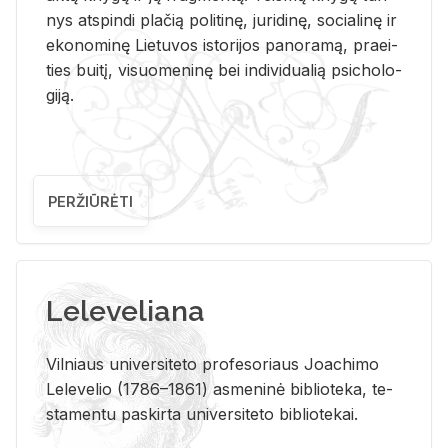
nys at­spin­di pla­čią po­li­ti­nę, ju­ri­di­nę, so­cia­li­nę ir
eko­no­mi­nę Lie­tu­vos is­to­ri­jos pa­no­ra­mą, pra­ei­
ties bui­tį, vi­suo­me­ni­nę bei in­di­vi­dua­lią psi­cho­lo­
gi­ją.
PERŽIŪRĖTI
Leleveliana
Vil­niaus uni­ver­si­te­to pro­fe­so­riaus Jo­a­chi­mo
Le­le­ve­lio (1786–1861) as­me­ni­nė bi­b­lio­te­ka, te­
sta­men­tu pa­skir­ta uni­ver­si­te­to bi­b­lio­te­kai.