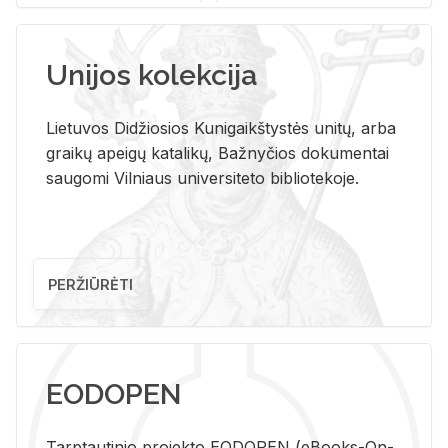
Unijos kolekcija
Lietuvos Didžiosios Kunigaikštystės unitų, arba
graikų apeigų katalikų, Bažnyčios dokumentai
saugomi Vilniaus universiteto bibliotekoje.
PERŽIŪRĖTI
EODOPEN
Tarp­tau­ti­nio pro­jek­to EO­DO­PEN (eBo­oks-On-