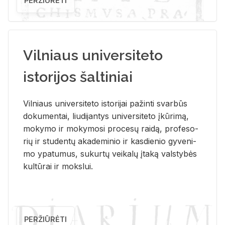
PERŽIŪRĖTI
Vilniaus universiteto
istorijos šaltiniai
Vil­niaus uni­ver­si­te­to is­to­ri­jai pa­žin­ti svar­būs
do­ku­men­tai, liu­di­jan­tys uni­ver­si­te­to įkū­ri­mą,
mo­ky­mo ir mo­ky­mo­si pro­ce­sų rai­dą, pro­fe­so­
rių ir stu­den­tų aka­de­mi­nio ir kas­die­nio gy­ve­ni­
mo ypa­tu­mus, su­kur­tų vei­ka­lų įta­ką vals­ty­bės
kul­tū­rai ir moks­lui.
PERŽIŪRĖTI