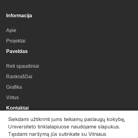
Informacija
Apie
Projektai
Paveldas
Reti spaudiniai
Rankraščiai
Grafika
Virtus
Kontaktai
Siekdami užtikrinti jums teikiamų paslaugų kokybę,
VU Biblioteka
Universiteto tinklalapiuose naudojame slapukus.
Universiteto g. 3, LT-01122, Vilnius
Tęsdami naršymą jūs sutinkate su Vilniaus