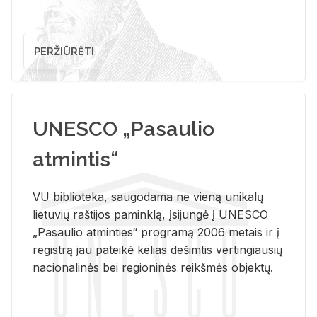
PERŽIŪRĖTI
UNESCO „Pasaulio
atmintis“
VU biblioteka, saugodama ne vieną unikalų
lietuvių raštijos paminklą, įsijungė į UNESCO
„Pasaulio atminties“ programą 2006 metais ir į
registrą jau pateikė kelias dešimtis vertingiausių
nacionalinės bei regioninės reikšmės objektų.