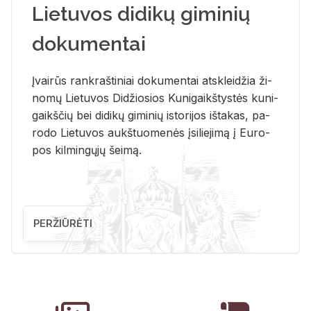
Lietuvos didikų giminių
dokumentai
Įvai­rūs rank­raš­ti­niai do­ku­men­tai at­sklei­džia ži­
no­mų Lie­tu­vos Di­džio­sios Ku­ni­gaikš­tys­tės ku­ni­
gaikš­čių bei di­di­kų gi­mi­nių is­to­ri­jos iš­ta­kas, pa­
ro­do Lie­tu­vos aukš­tuo­me­nės įsi­lie­ji­mą į Eu­ro­
pos kil­min­gų­jų šei­mą.
PERŽIŪRĖTI