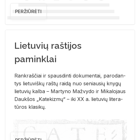
PERŽIŪRĖTI
Lietuvių raštijos
paminklai
Rank­raš­čiai ir spaus­din­ti do­ku­men­tai, pa­ro­dan­
tys lie­tu­viš­kų raš­tų rai­dą nuo se­niau­sių kny­gų
lie­tu­vių kal­ba – Mar­ty­no Ma­žvy­do ir Mi­ka­lo­jaus
Dauk­šos „Ka­te­kiz­mų“ – iki XX a. lie­tu­vių li­te­ra­
tū­ros kla­si­kų.