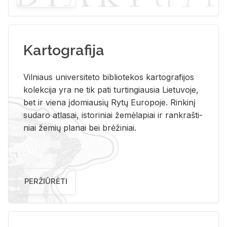
Kartografija
Vil­niaus uni­ver­si­te­to bi­b­lio­te­kos kar­to­gra­fi­jos
ko­lek­ci­ja yra ne tik pati tur­tin­giau­sia Lie­tu­vo­je,
bet ir vie­na įdo­miau­sių Rytų Eu­ro­po­je. Rin­ki­nį
su­da­ro at­la­sai, is­to­ri­niai že­mė­la­piai ir rank­raš­ti­
niai že­mių pla­nai bei brė­ži­niai.
PERŽIŪRĖTI