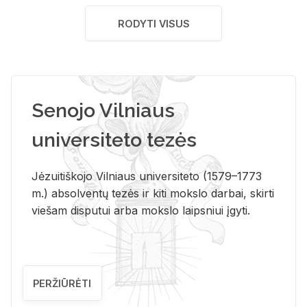
RODYTI VISUS
Senojo Vilniaus
universiteto tezės
Jėzuitiškojo Vilniaus universiteto (1579–1773
m.) absolventų tezės ir kiti mokslo darbai, skirti
viešam disputui arba mokslo laipsniui įgyti.
PERŽIŪRĖTI