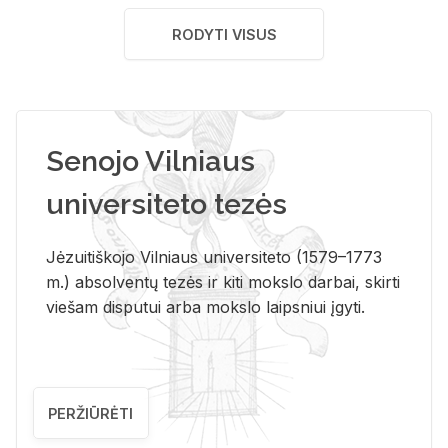
RODYTI VISUS
Senojo Vilniaus
universiteto tezės
Jėzuitiškojo Vilniaus universiteto (1579–1773
m.) absolventų tezės ir kiti mokslo darbai, skirti
viešam disputui arba mokslo laipsniui įgyti.
PERŽIŪRĖTI