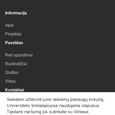
Informacija
Apie
Projektai
Paveldas
Reti spaudiniai
Rankraščiai
Grafika
Virtus
Kontaktai
Siekdami užtikrinti jums teikiamų paslaugų kokybę,
VU Biblioteka
Universiteto tinklalapiuose naudojame slapukus.
Universiteto g. 3, LT-01122, Vilnius
Tęsdami naršymą jūs sutinkate su Vilniaus