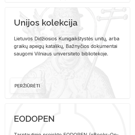
Unijos kolekcija
Lietuvos Didžiosios Kunigaikštystės unitų, arba
graikų apeigų katalikų, Bažnyčios dokumentai
saugomi Vilniaus universiteto bibliotekoje.
PERŽIŪRĖTI
EODOPEN
Tarp­tau­ti­nio pro­jek­to EO­DO­PEN (eBo­oks-On-