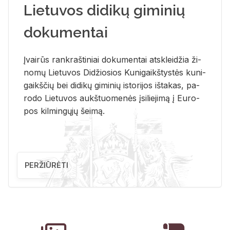
Lietuvos didikų giminių
dokumentai
Įvai­rūs rank­raš­ti­niai do­ku­men­tai at­sklei­džia ži­
no­mų Lie­tu­vos Di­džio­sios Ku­ni­gaikš­tys­tės ku­ni­
gaikš­čių bei di­di­kų gi­mi­nių is­to­ri­jos iš­ta­kas, pa­
ro­do Lie­tu­vos aukš­tuo­me­nės įsi­lie­ji­mą į Eu­ro­
pos kil­min­gų­jų šei­mą.
PERŽIŪRĖTI