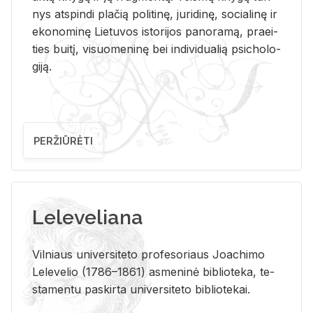
nys at­spin­di pla­čią po­li­ti­nę, ju­ri­di­nę, so­cia­li­nę ir
eko­no­mi­nę Lie­tu­vos is­to­ri­jos pa­no­ra­mą, pra­ei­
ties bui­tį, vi­suo­me­ni­nę bei in­di­vi­dua­lią psi­cho­lo­
gi­ją.
PERŽIŪRĖTI
Leleveliana
Vil­niaus uni­ver­si­te­to pro­fe­so­riaus Jo­a­chi­mo
Le­le­ve­lio (1786–1861) as­me­ni­nė bi­b­lio­te­ka, te­
sta­men­tu pa­skir­ta uni­ver­si­te­to bi­b­lio­te­kai.