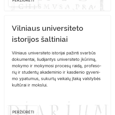
PERŽIŪRĖTI
Vilniaus universiteto
istorijos šaltiniai
Vil­niaus uni­ver­si­te­to is­to­ri­jai pa­žin­ti svar­būs
do­ku­men­tai, liu­di­jan­tys uni­ver­si­te­to įkū­ri­mą,
mo­ky­mo ir mo­ky­mo­si pro­ce­sų rai­dą, pro­fe­so­
rių ir stu­den­tų aka­de­mi­nio ir kas­die­nio gy­ve­ni­
mo ypa­tu­mus, su­kur­tų vei­ka­lų įta­ką vals­ty­bės
kul­tū­rai ir moks­lui.
PERŽIŪRĖTI