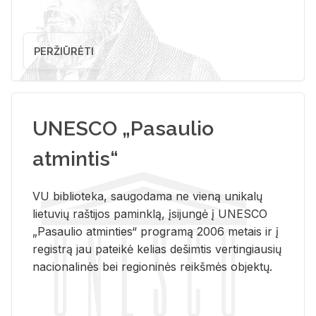
PERŽIŪRĖTI
UNESCO „Pasaulio
atmintis“
VU biblioteka, saugodama ne vieną unikalų
lietuvių raštijos paminklą, įsijungė į UNESCO
„Pasaulio atminties“ programą 2006 metais ir į
registrą jau pateikė kelias dešimtis vertingiausių
nacionalinės bei regioninės reikšmės objektų.