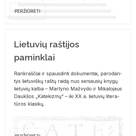
PERŽIŪRĖTI
Lietuvių raštijos
paminklai
Rank­raš­čiai ir spaus­din­ti do­ku­men­tai, pa­ro­dan­
tys lie­tu­viš­kų raš­tų rai­dą nuo se­niau­sių kny­gų
lie­tu­vių kal­ba – Mar­ty­no Ma­žvy­do ir Mi­ka­lo­jaus
Dauk­šos „Ka­te­kiz­mų“ – iki XX a. lie­tu­vių li­te­ra­
tū­ros kla­si­kų.