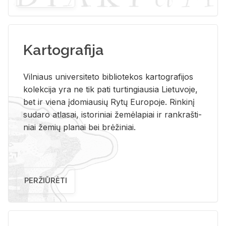
Kartografija
Vil­niaus uni­ver­si­te­to bi­b­lio­te­kos kar­to­gra­fi­jos
ko­lek­ci­ja yra ne tik pati tur­tin­giau­sia Lie­tu­vo­je,
bet ir vie­na įdo­miau­sių Rytų Eu­ro­po­je. Rin­ki­nį
su­da­ro at­la­sai, is­to­ri­niai že­mė­la­piai ir rank­raš­ti­
niai že­mių pla­nai bei brė­ži­niai.
PERŽIŪRĖTI