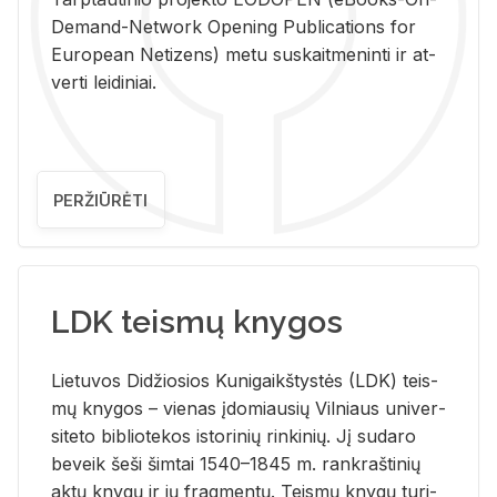
De­mand-Ne­twork Ope­ning Pub­li­ca­tions for
Eu­ro­pe­an Ne­ti­zens) metu su­skait­me­nin­ti ir at­
ver­ti lei­di­niai.
PERŽIŪRĖTI
LDK teismų knygos
Lie­tu­vos Di­džio­sios Ku­ni­gaikš­tys­tės (LDK) teis­
mų kny­gos – vie­nas įdo­miau­sių Vil­niaus uni­ver­
si­te­to bi­b­lio­te­kos is­to­ri­nių rin­ki­nių. Jį su­da­ro
be­veik šeši šim­tai 1540–1845 m. rank­raš­ti­nių
aktų kny­gų ir jų frag­men­tų. Teis­mų kny­gų tu­ri­