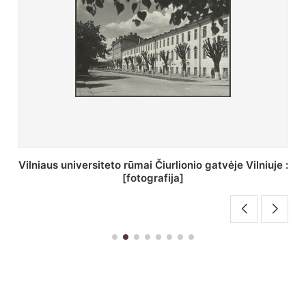
St. Batoro universiteto J. Pilsudskio kolegija :
[fotografija]