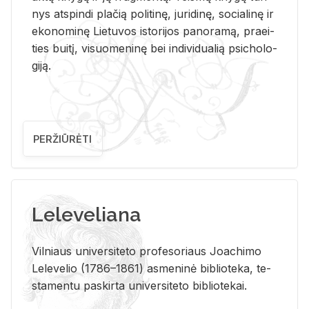
nys at­spin­di pla­čią po­li­ti­nę, ju­ri­di­nę, so­cia­li­nę ir
eko­no­mi­nę Lie­tu­vos is­to­ri­jos pa­no­ra­mą, pra­ei­
ties bui­tį, vi­suo­me­ni­nę bei in­di­vi­dua­lią psi­cho­lo­
gi­ją.
PERŽIŪRĖTI
Leleveliana
Vil­niaus uni­ver­si­te­to pro­fe­so­riaus Jo­a­chi­mo
Le­le­ve­lio (1786–1861) as­me­ni­nė bi­b­lio­te­ka, te­
sta­men­tu pa­skir­ta uni­ver­si­te­to bi­b­lio­te­kai.