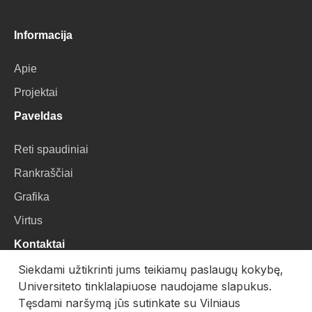
Informacija
Apie
Projektai
Paveldas
Reti spaudiniai
Rankraščiai
Grafika
Virtus
Kontaktai
Siekdami užtikrinti jums teikiamų paslaugų kokybę,
VU Biblioteka
Universiteto tinklalapiuose naudojame slapukus.
Universiteto g. 3, LT-01122, Vilnius
Tęsdami naršymą jūs sutinkate su Vilniaus