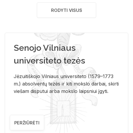
RODYTI VISUS
Senojo Vilniaus
universiteto tezės
Jėzuitiškojo Vilniaus universiteto (1579–1773
m.) absolventų tezės ir kiti mokslo darbai, skirti
viešam disputui arba mokslo laipsniui įgyti.
PERŽIŪRĖTI