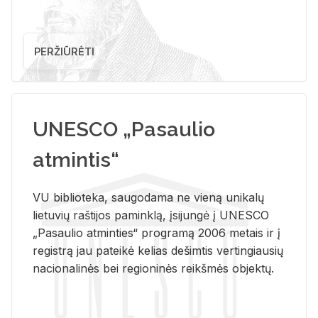
PERŽIŪRĖTI
UNESCO „Pasaulio
atmintis“
VU biblioteka, saugodama ne vieną unikalų
lietuvių raštijos paminklą, įsijungė į UNESCO
„Pasaulio atminties“ programą 2006 metais ir į
registrą jau pateikė kelias dešimtis vertingiausių
nacionalinės bei regioninės reikšmės objektų.