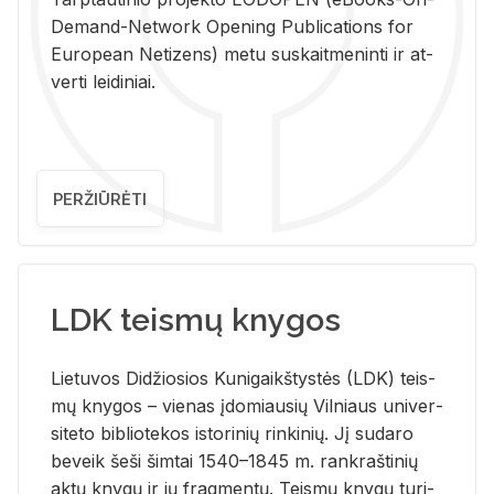
De­mand-Ne­twork Ope­ning Pub­li­ca­tions for
Eu­ro­pe­an Ne­ti­zens) metu su­skait­me­nin­ti ir at­
ver­ti lei­di­niai.
PERŽIŪRĖTI
LDK teismų knygos
Lie­tu­vos Di­džio­sios Ku­ni­gaikš­tys­tės (LDK) teis­
mų kny­gos – vie­nas įdo­miau­sių Vil­niaus uni­ver­
si­te­to bi­b­lio­te­kos is­to­ri­nių rin­ki­nių. Jį su­da­ro
be­veik šeši šim­tai 1540–1845 m. rank­raš­ti­nių
aktų kny­gų ir jų frag­men­tų. Teis­mų kny­gų tu­ri­