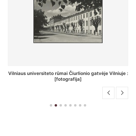
St. Batoro universiteto J. Pilsudskio kolegija :
[fotografija]