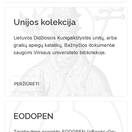
Unijos kolekcija
Lietuvos Didžiosios Kunigaikštystės unitų, arba
graikų apeigų katalikų, Bažnyčios dokumentai
saugomi Vilniaus universiteto bibliotekoje.
PERŽIŪRĖTI
EODOPEN
Tarp­tau­ti­nio pro­jek­to EO­DO­PEN (eBo­oks-On-