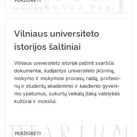
PERŽIŪRĖTI
Vilniaus universiteto
istorijos šaltiniai
Vil­niaus uni­ver­si­te­to is­to­ri­jai pa­žin­ti svar­būs
do­ku­men­tai, liu­di­jan­tys uni­ver­si­te­to įkū­ri­mą,
mo­ky­mo ir mo­ky­mo­si pro­ce­sų rai­dą, pro­fe­so­
rių ir stu­den­tų aka­de­mi­nio ir kas­die­nio gy­ve­ni­
mo ypa­tu­mus, su­kur­tų vei­ka­lų įta­ką vals­ty­bės
kul­tū­rai ir moks­lui.
PERŽIŪRĖTI