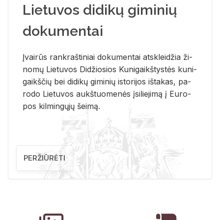
Lietuvos didikų giminių
dokumentai
Įvai­rūs rank­raš­ti­niai do­ku­men­tai at­sklei­džia ži­
no­mų Lie­tu­vos Di­džio­sios Ku­ni­gaikš­tys­tės ku­ni­
gaikš­čių bei di­di­kų gi­mi­nių is­to­ri­jos iš­ta­kas, pa­
ro­do Lie­tu­vos aukš­tuo­me­nės įsi­lie­ji­mą į Eu­ro­
pos kil­min­gų­jų šei­mą.
PERŽIŪRĖTI