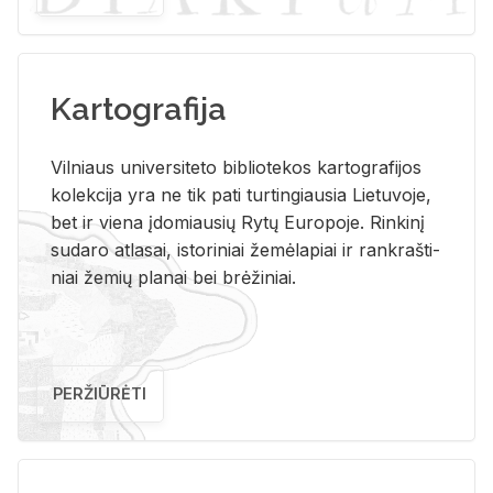
Kartografija
Vil­niaus uni­ver­si­te­to bi­b­lio­te­kos kar­to­gra­fi­jos
ko­lek­ci­ja yra ne tik pati tur­tin­giau­sia Lie­tu­vo­je,
bet ir vie­na įdo­miau­sių Rytų Eu­ro­po­je. Rin­ki­nį
su­da­ro at­la­sai, is­to­ri­niai že­mė­la­piai ir rank­raš­ti­
niai že­mių pla­nai bei brė­ži­niai.
PERŽIŪRĖTI