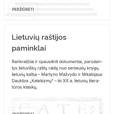
PERŽIŪRĖTI
Lietuvių raštijos
paminklai
Rank­raš­čiai ir spaus­din­ti do­ku­men­tai, pa­ro­dan­
tys lie­tu­viš­kų raš­tų rai­dą nuo se­niau­sių kny­gų
lie­tu­vių kal­ba – Mar­ty­no Ma­žvy­do ir Mi­ka­lo­jaus
Dauk­šos „Ka­te­kiz­mų“ – iki XX a. lie­tu­vių li­te­ra­
tū­ros kla­si­kų.