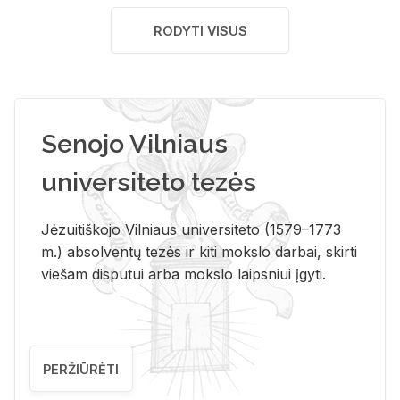
RODYTI VISUS
Senojo Vilniaus
universiteto tezės
Jėzuitiškojo Vilniaus universiteto (1579–1773
m.) absolventų tezės ir kiti mokslo darbai, skirti
viešam disputui arba mokslo laipsniui įgyti.
PERŽIŪRĖTI