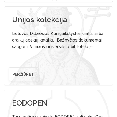
Unijos kolekcija
Lietuvos Didžiosios Kunigaikštystės unitų, arba
graikų apeigų katalikų, Bažnyčios dokumentai
saugomi Vilniaus universiteto bibliotekoje.
PERŽIŪRĖTI
EODOPEN
Tarp­tau­ti­nio pro­jek­to EO­DO­PEN (eBo­oks-On-