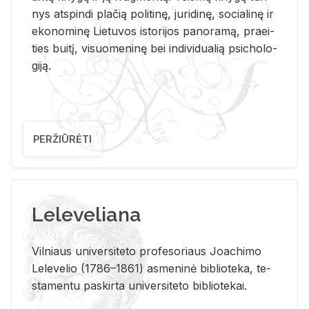
nys at­spin­di pla­čią po­li­ti­nę, ju­ri­di­nę, so­cia­li­nę ir
eko­no­mi­nę Lie­tu­vos is­to­ri­jos pa­no­ra­mą, pra­ei­
ties bui­tį, vi­suo­me­ni­nę bei in­di­vi­dua­lią psi­cho­lo­
gi­ją.
PERŽIŪRĖTI
Leleveliana
Vil­niaus uni­ver­si­te­to pro­fe­so­riaus Jo­a­chi­mo
Le­le­ve­lio (1786–1861) as­me­ni­nė bi­b­lio­te­ka, te­
sta­men­tu pa­skir­ta uni­ver­si­te­to bi­b­lio­te­kai.