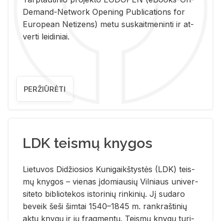
De­mand-Ne­twork Ope­ning Pub­li­ca­tions for
Eu­ro­pe­an Ne­ti­zens) metu su­skait­me­nin­ti ir at­
ver­ti lei­di­niai.
PERŽIŪRĖTI
LDK teismų knygos
Lie­tu­vos Di­džio­sios Ku­ni­gaikš­tys­tės (LDK) teis­
mų kny­gos – vie­nas įdo­miau­sių Vil­niaus uni­ver­
si­te­to bi­b­lio­te­kos is­to­ri­nių rin­ki­nių. Jį su­da­ro
be­veik šeši šim­tai 1540–1845 m. rank­raš­ti­nių
aktų kny­gų ir jų frag­men­tų. Teis­mų kny­gų tu­ri­