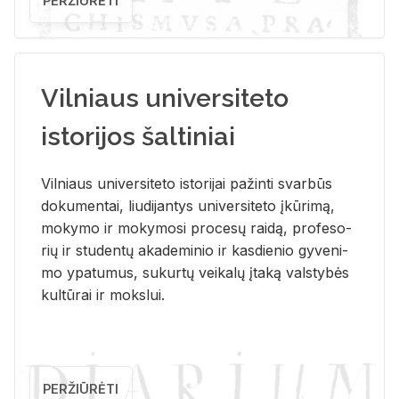
PERŽIŪRĖTI
Vilniaus universiteto
istorijos šaltiniai
Vil­niaus uni­ver­si­te­to is­to­ri­jai pa­žin­ti svar­būs
do­ku­men­tai, liu­di­jan­tys uni­ver­si­te­to įkū­ri­mą,
mo­ky­mo ir mo­ky­mo­si pro­ce­sų rai­dą, pro­fe­so­
rių ir stu­den­tų aka­de­mi­nio ir kas­die­nio gy­ve­ni­
mo ypa­tu­mus, su­kur­tų vei­ka­lų įta­ką vals­ty­bės
kul­tū­rai ir moks­lui.
PERŽIŪRĖTI