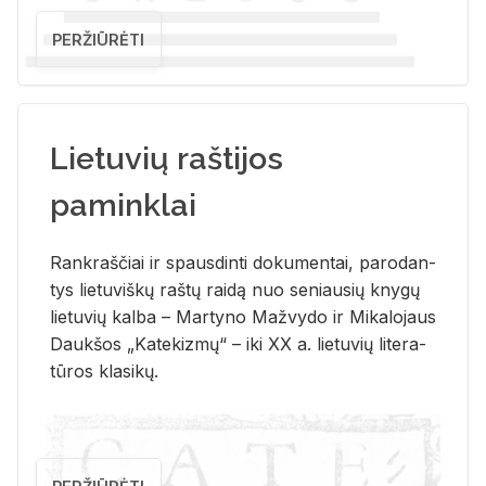
PERŽIŪRĖTI
Lietuvių raštijos
paminklai
Rank­raš­čiai ir spaus­din­ti do­ku­men­tai, pa­ro­dan­
tys lie­tu­viš­kų raš­tų rai­dą nuo se­niau­sių kny­gų
lie­tu­vių kal­ba – Mar­ty­no Ma­žvy­do ir Mi­ka­lo­jaus
Dauk­šos „Ka­te­kiz­mų“ – iki XX a. lie­tu­vių li­te­ra­
tū­ros kla­si­kų.