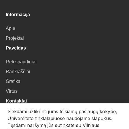
Informacija
Apie
Projektai
Paveldas
Reti spaudiniai
Rankraščiai
Grafika
Virtus
Kontaktai
Siekdami užtikrinti jums teikiamų paslaugų kokybę,
VU Biblioteka
Universiteto tinklalapiuose naudojame slapukus.
Universiteto g. 3, LT-01122, Vilnius
Tęsdami naršymą jūs sutinkate su Vilniaus