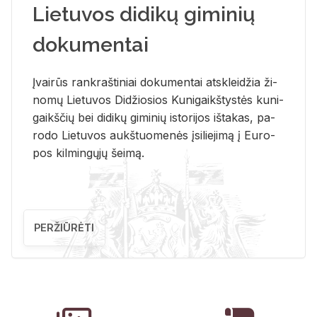
Lietuvos didikų giminių
dokumentai
Įvai­rūs rank­raš­ti­niai do­ku­men­tai at­sklei­džia ži­
no­mų Lie­tu­vos Di­džio­sios Ku­ni­gaikš­tys­tės ku­ni­
gaikš­čių bei di­di­kų gi­mi­nių is­to­ri­jos iš­ta­kas, pa­
ro­do Lie­tu­vos aukš­tuo­me­nės įsi­lie­ji­mą į Eu­ro­
pos kil­min­gų­jų šei­mą.
PERŽIŪRĖTI