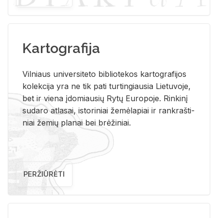
Kartografija
Vil­niaus uni­ver­si­te­to bi­b­lio­te­kos kar­to­gra­fi­jos
ko­lek­ci­ja yra ne tik pati tur­tin­giau­sia Lie­tu­vo­je,
bet ir vie­na įdo­miau­sių Rytų Eu­ro­po­je. Rin­ki­nį
su­da­ro at­la­sai, is­to­ri­niai že­mė­la­piai ir rank­raš­ti­
niai že­mių pla­nai bei brė­ži­niai.
PERŽIŪRĖTI