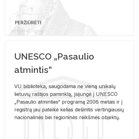
PERŽIŪRĖTI
UNESCO „Pasaulio
atmintis“
VU biblioteka, saugodama ne vieną unikalų
lietuvių raštijos paminklą, įsijungė į UNESCO
„Pasaulio atminties“ programą 2006 metais ir į
registrą jau pateikė kelias dešimtis vertingiausių
nacionalinės bei regioninės reikšmės objektų.