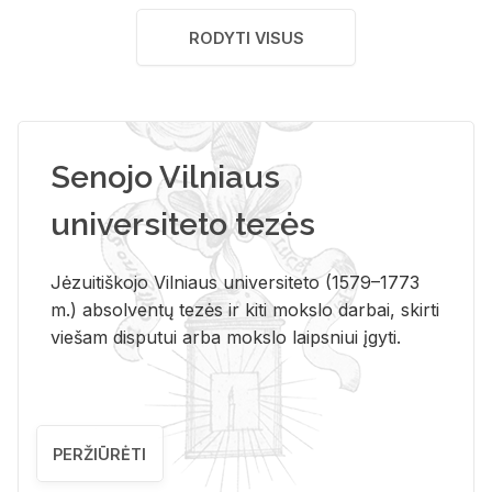
RODYTI VISUS
Senojo Vilniaus
universiteto tezės
Jėzuitiškojo Vilniaus universiteto (1579–1773
m.) absolventų tezės ir kiti mokslo darbai, skirti
viešam disputui arba mokslo laipsniui įgyti.
PERŽIŪRĖTI