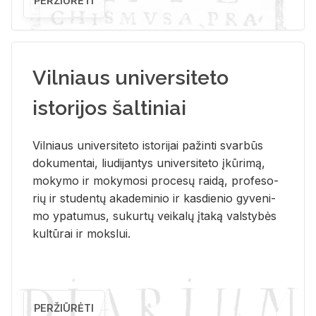
PERŽIŪRĖTI
Vilniaus universiteto
istorijos šaltiniai
Vil­niaus uni­ver­si­te­to is­to­ri­jai pa­žin­ti svar­būs
do­ku­men­tai, liu­di­jan­tys uni­ver­si­te­to įkū­ri­mą,
mo­ky­mo ir mo­ky­mo­si pro­ce­sų rai­dą, pro­fe­so­
rių ir stu­den­tų aka­de­mi­nio ir kas­die­nio gy­ve­ni­
mo ypa­tu­mus, su­kur­tų vei­ka­lų įta­ką vals­ty­bės
kul­tū­rai ir moks­lui.
PERŽIŪRĖTI