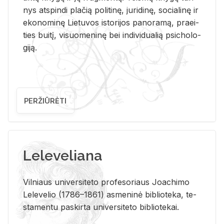
nys at­spin­di pla­čią po­li­ti­nę, ju­ri­di­nę, so­cia­li­nę ir
eko­no­mi­nę Lie­tu­vos is­to­ri­jos pa­no­ra­mą, pra­ei­
ties bui­tį, vi­suo­me­ni­nę bei in­di­vi­dua­lią psi­cho­lo­
gi­ją.
PERŽIŪRĖTI
Leleveliana
Vil­niaus uni­ver­si­te­to pro­fe­so­riaus Jo­a­chi­mo
Le­le­ve­lio (1786–1861) as­me­ni­nė bi­b­lio­te­ka, te­
sta­men­tu pa­skir­ta uni­ver­si­te­to bi­b­lio­te­kai.