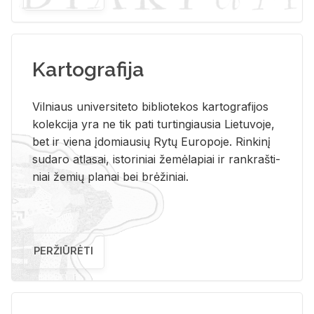
Kartografija
Vil­niaus uni­ver­si­te­to bi­b­lio­te­kos kar­to­gra­fi­jos
ko­lek­ci­ja yra ne tik pati tur­tin­giau­sia Lie­tu­vo­je,
bet ir vie­na įdo­miau­sių Rytų Eu­ro­po­je. Rin­ki­nį
su­da­ro at­la­sai, is­to­ri­niai že­mė­la­piai ir rank­raš­ti­
niai že­mių pla­nai bei brė­ži­niai.
PERŽIŪRĖTI