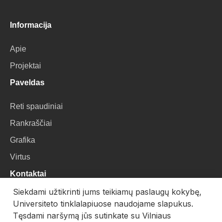
Informacija
Apie
Projektai
Paveldas
Reti spaudiniai
Rankraščiai
Grafika
Virtus
Kontaktai
Siekdami užtikrinti jums teikiamų paslaugų kokybę,
VU Biblioteka
Universiteto tinklalapiuose naudojame slapukus.
Universiteto g. 3, LT-01122, Vilnius
Tęsdami naršymą jūs sutinkate su Vilniaus