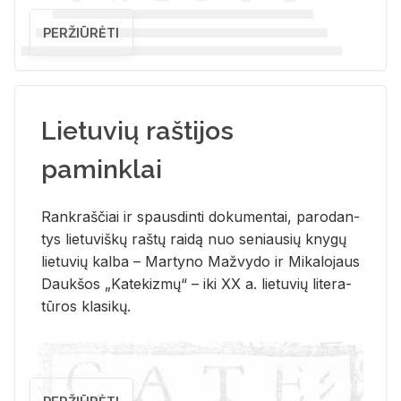
PERŽIŪRĖTI
Lietuvių raštijos
paminklai
Rank­raš­čiai ir spaus­din­ti do­ku­men­tai, pa­ro­dan­
tys lie­tu­viš­kų raš­tų rai­dą nuo se­niau­sių kny­gų
lie­tu­vių kal­ba – Mar­ty­no Ma­žvy­do ir Mi­ka­lo­jaus
Dauk­šos „Ka­te­kiz­mų“ – iki XX a. lie­tu­vių li­te­ra­
tū­ros kla­si­kų.