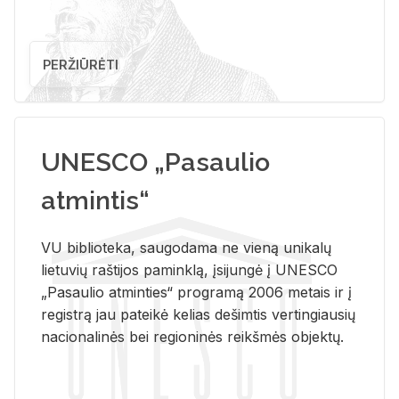
PERŽIŪRĖTI
UNESCO „Pasaulio
atmintis“
VU biblioteka, saugodama ne vieną unikalų
lietuvių raštijos paminklą, įsijungė į UNESCO
„Pasaulio atminties“ programą 2006 metais ir į
registrą jau pateikė kelias dešimtis vertingiausių
nacionalinės bei regioninės reikšmės objektų.