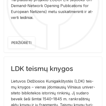
De­mand-Ne­twork Ope­ning Pub­li­ca­tions for
Eu­ro­pe­an Ne­ti­zens) metu su­skait­me­nin­ti ir at­
ver­ti lei­di­niai.
PERŽIŪRĖTI
LDK teismų knygos
Lie­tu­vos Di­džio­sios Ku­ni­gaikš­tys­tės (LDK) teis­
mų kny­gos – vie­nas įdo­miau­sių Vil­niaus uni­ver­
si­te­to bi­b­lio­te­kos is­to­ri­nių rin­ki­nių. Jį su­da­ro
be­veik šeši šim­tai 1540–1845 m. rank­raš­ti­nių
aktų kny­gų ir jų frag­men­tų. Teis­mų kny­gų tu­ri­