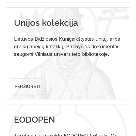
Unijos kolekcija
Lietuvos Didžiosios Kunigaikštystės unitų, arba
graikų apeigų katalikų, Bažnyčios dokumentai
saugomi Vilniaus universiteto bibliotekoje.
PERŽIŪRĖTI
EODOPEN
Tarp­tau­ti­nio pro­jek­to EO­DO­PEN (eBo­oks-On-