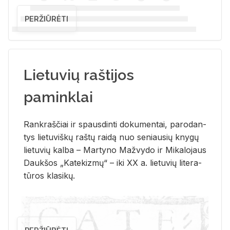
PERŽIŪRĖTI
Lietuvių raštijos
paminklai
Rank­raš­čiai ir spaus­din­ti do­ku­men­tai, pa­ro­dan­
tys lie­tu­viš­kų raš­tų rai­dą nuo se­niau­sių kny­gų
lie­tu­vių kal­ba – Mar­ty­no Ma­žvy­do ir Mi­ka­lo­jaus
Dauk­šos „Ka­te­kiz­mų“ – iki XX a. lie­tu­vių li­te­ra­
tū­ros kla­si­kų.