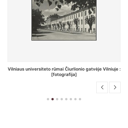
St. Batoro universiteto J. Pilsudskio kolegija :
[fotografija]