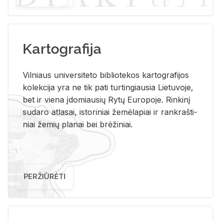
Kartografija
Vil­niaus uni­ver­si­te­to bi­b­lio­te­kos kar­to­gra­fi­jos
ko­lek­ci­ja yra ne tik pati tur­tin­giau­sia Lie­tu­vo­je,
bet ir vie­na įdo­miau­sių Rytų Eu­ro­po­je. Rin­ki­nį
su­da­ro at­la­sai, is­to­ri­niai že­mė­la­piai ir rank­raš­ti­
niai že­mių pla­nai bei brė­ži­niai.
PERŽIŪRĖTI