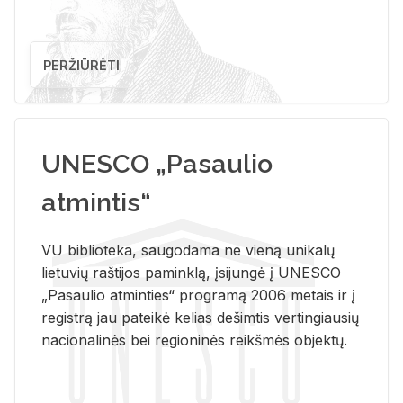
PERŽIŪRĖTI
UNESCO „Pasaulio
atmintis“
VU biblioteka, saugodama ne vieną unikalų
lietuvių raštijos paminklą, įsijungė į UNESCO
„Pasaulio atminties“ programą 2006 metais ir į
registrą jau pateikė kelias dešimtis vertingiausių
nacionalinės bei regioninės reikšmės objektų.