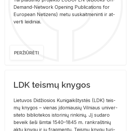
De­mand-Ne­twork Ope­ning Pub­li­ca­tions for
Eu­ro­pe­an Ne­ti­zens) metu su­skait­me­nin­ti ir at­
ver­ti lei­di­niai.
PERŽIŪRĖTI
LDK teismų knygos
Lie­tu­vos Di­džio­sios Ku­ni­gaikš­tys­tės (LDK) teis­
mų kny­gos – vie­nas įdo­miau­sių Vil­niaus uni­ver­
si­te­to bi­b­lio­te­kos is­to­ri­nių rin­ki­nių. Jį su­da­ro
be­veik šeši šim­tai 1540–1845 m. rank­raš­ti­nių
aktų kny­gų ir jų frag­men­tų. Teis­mų kny­gų tu­ri­