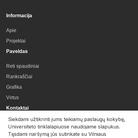
Informacija
Apie
Projektai
Paveldas
Reti spaudiniai
Rankraščiai
Grafika
Virtus
Kontaktai
Siekdami užtikrinti jums teikiamų paslaugų kokybę,
VU Biblioteka
Universiteto tinklalapiuose naudojame slapukus.
Universiteto g. 3, LT-01122, Vilnius
Tęsdami naršymą jūs sutinkate su Vilniaus