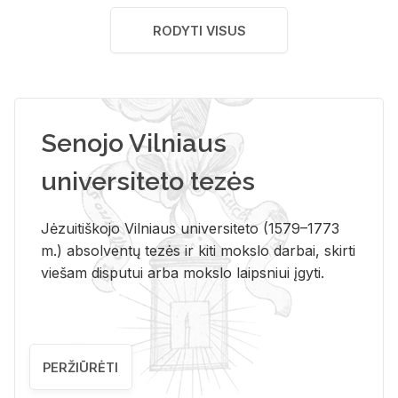
RODYTI VISUS
Senojo Vilniaus
universiteto tezės
Jėzuitiškojo Vilniaus universiteto (1579–1773
m.) absolventų tezės ir kiti mokslo darbai, skirti
viešam disputui arba mokslo laipsniui įgyti.
PERŽIŪRĖTI