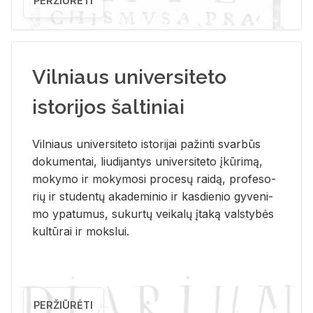
PERŽIŪRĖTI
Vilniaus universiteto
istorijos šaltiniai
Vil­niaus uni­ver­si­te­to is­to­ri­jai pa­žin­ti svar­būs
do­ku­men­tai, liu­di­jan­tys uni­ver­si­te­to įkū­ri­mą,
mo­ky­mo ir mo­ky­mo­si pro­ce­sų rai­dą, pro­fe­so­
rių ir stu­den­tų aka­de­mi­nio ir kas­die­nio gy­ve­ni­
mo ypa­tu­mus, su­kur­tų vei­ka­lų įta­ką vals­ty­bės
kul­tū­rai ir moks­lui.
PERŽIŪRĖTI