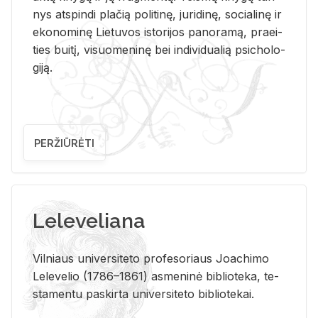
nys at­spin­di pla­čią po­li­ti­nę, ju­ri­di­nę, so­cia­li­nę ir
eko­no­mi­nę Lie­tu­vos is­to­ri­jos pa­no­ra­mą, pra­ei­
ties bui­tį, vi­suo­me­ni­nę bei in­di­vi­dua­lią psi­cho­lo­
gi­ją.
PERŽIŪRĖTI
Leleveliana
Vil­niaus uni­ver­si­te­to pro­fe­so­riaus Jo­a­chi­mo
Le­le­ve­lio (1786–1861) as­me­ni­nė bi­b­lio­te­ka, te­
sta­men­tu pa­skir­ta uni­ver­si­te­to bi­b­lio­te­kai.