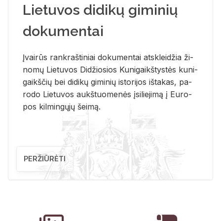
Lietuvos didikų giminių
dokumentai
Įvai­rūs rank­raš­ti­niai do­ku­men­tai at­sklei­džia ži­
no­mų Lie­tu­vos Di­džio­sios Ku­ni­gaikš­tys­tės ku­ni­
gaikš­čių bei di­di­kų gi­mi­nių is­to­ri­jos iš­ta­kas, pa­
ro­do Lie­tu­vos aukš­tuo­me­nės įsi­lie­ji­mą į Eu­ro­
pos kil­min­gų­jų šei­mą.
PERŽIŪRĖTI