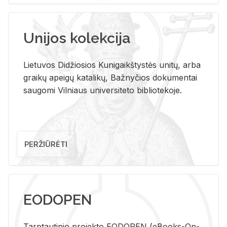
Unijos kolekcija
Lietuvos Didžiosios Kunigaikštystės unitų, arba
graikų apeigų katalikų, Bažnyčios dokumentai
saugomi Vilniaus universiteto bibliotekoje.
PERŽIŪRĖTI
EODOPEN
Tarp­tau­ti­nio pro­jek­to EO­DO­PEN (eBo­oks-On-