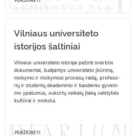
PERŽIŪRĖTI
Vilniaus universiteto
istorijos šaltiniai
Vil­niaus uni­ver­si­te­to is­to­ri­jai pa­žin­ti svar­būs
do­ku­men­tai, liu­di­jan­tys uni­ver­si­te­to įkū­ri­mą,
mo­ky­mo ir mo­ky­mo­si pro­ce­sų rai­dą, pro­fe­so­
rių ir stu­den­tų aka­de­mi­nio ir kas­die­nio gy­ve­ni­
mo ypa­tu­mus, su­kur­tų vei­ka­lų įta­ką vals­ty­bės
kul­tū­rai ir moks­lui.
PERŽIŪRĖTI