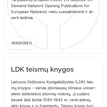
De­mand-Ne­twork Ope­ning Pub­li­ca­tions for
Eu­ro­pe­an Ne­ti­zens) metu su­skait­me­nin­ti ir at­
ver­ti lei­di­niai.
PERŽIŪRĖTI
LDK teismų knygos
Lie­tu­vos Di­džio­sios Ku­ni­gaikš­tys­tės (LDK) teis­
mų kny­gos – vie­nas įdo­miau­sių Vil­niaus uni­ver­
si­te­to bi­b­lio­te­kos is­to­ri­nių rin­ki­nių. Jį su­da­ro
be­veik šeši šim­tai 1540–1845 m. rank­raš­ti­nių
aktų kny­gų ir jų frag­men­tų. Teis­mų kny­gų tu­ri­