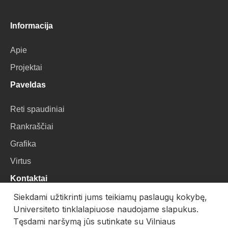
Informacija
Apie
Projektai
Paveldas
Reti spaudiniai
Rankraščiai
Grafika
Virtus
Kontaktai
Siekdami užtikrinti jums teikiamų paslaugų kokybę,
VU Biblioteka
Universiteto tinklalapiuose naudojame slapukus.
Universiteto g. 3, LT-01122, Vilnius
Tęsdami naršymą jūs sutinkate su Vilniaus