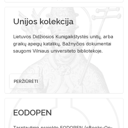
Unijos kolekcija
Lietuvos Didžiosios Kunigaikštystės unitų, arba
graikų apeigų katalikų, Bažnyčios dokumentai
saugomi Vilniaus universiteto bibliotekoje.
PERŽIŪRĖTI
EODOPEN
Tarp­tau­ti­nio pro­jek­to EO­DO­PEN (eBo­oks-On-