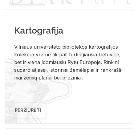
Kartografija
Vil­niaus uni­ver­si­te­to bi­b­lio­te­kos kar­to­gra­fi­jos
ko­lek­ci­ja yra ne tik pati tur­tin­giau­sia Lie­tu­vo­je,
bet ir vie­na įdo­miau­sių Rytų Eu­ro­po­je. Rin­ki­nį
su­da­ro at­la­sai, is­to­ri­niai že­mė­la­piai ir rank­raš­ti­
niai že­mių pla­nai bei brė­ži­niai.
PERŽIŪRĖTI