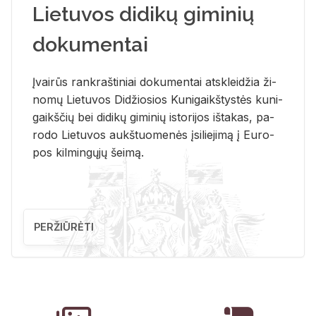
Lietuvos didikų giminių
dokumentai
Įvai­rūs rank­raš­ti­niai do­ku­men­tai at­sklei­džia ži­
no­mų Lie­tu­vos Di­džio­sios Ku­ni­gaikš­tys­tės ku­ni­
gaikš­čių bei di­di­kų gi­mi­nių is­to­ri­jos iš­ta­kas, pa­
ro­do Lie­tu­vos aukš­tuo­me­nės įsi­lie­ji­mą į Eu­ro­
pos kil­min­gų­jų šei­mą.
PERŽIŪRĖTI