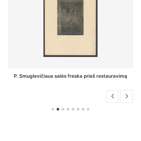
Stepono Batoro universiteto bibliotekos Profesorių
skaitykla