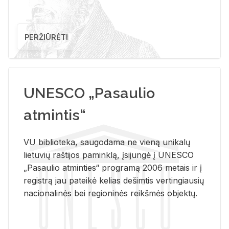
PERŽIŪRĖTI
UNESCO „Pasaulio
atmintis“
VU biblioteka, saugodama ne vieną unikalų
lietuvių raštijos paminklą, įsijungė į UNESCO
„Pasaulio atminties“ programą 2006 metais ir į
registrą jau pateikė kelias dešimtis vertingiausių
nacionalinės bei regioninės reikšmės objektų.