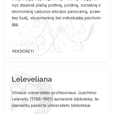
nys at­spin­di pla­čią po­li­ti­nę, ju­ri­di­nę, so­cia­li­nę ir
eko­no­mi­nę Lie­tu­vos is­to­ri­jos pa­no­ra­mą, pra­ei­
ties bui­tį, vi­suo­me­ni­nę bei in­di­vi­dua­lią psi­cho­lo­
gi­ją.
PERŽIŪRĖTI
Leleveliana
Vil­niaus uni­ver­si­te­to pro­fe­so­riaus Jo­a­chi­mo
Le­le­ve­lio (1786–1861) as­me­ni­nė bi­b­lio­te­ka, te­
sta­men­tu pa­skir­ta uni­ver­si­te­to bi­b­lio­te­kai.