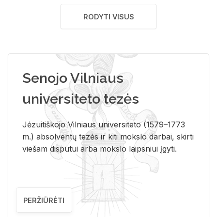
RODYTI VISUS
Senojo Vilniaus
universiteto tezės
Jėzuitiškojo Vilniaus universiteto (1579–1773
m.) absolventų tezės ir kiti mokslo darbai, skirti
viešam disputui arba mokslo laipsniui įgyti.
PERŽIŪRĖTI