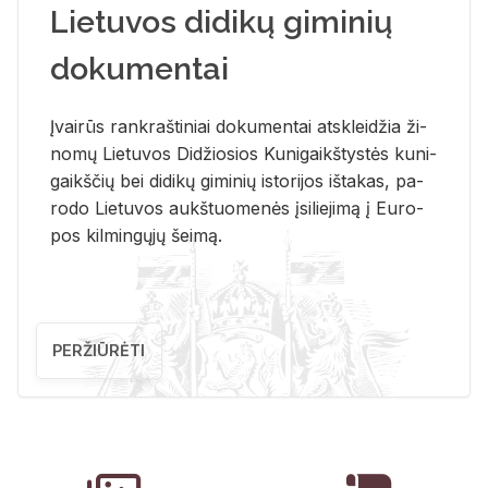
Lietuvos didikų giminių
dokumentai
Įvai­rūs rank­raš­ti­niai do­ku­men­tai at­sklei­džia ži­
no­mų Lie­tu­vos Di­džio­sios Ku­ni­gaikš­tys­tės ku­ni­
gaikš­čių bei di­di­kų gi­mi­nių is­to­ri­jos iš­ta­kas, pa­
ro­do Lie­tu­vos aukš­tuo­me­nės įsi­lie­ji­mą į Eu­ro­
pos kil­min­gų­jų šei­mą.
PERŽIŪRĖTI