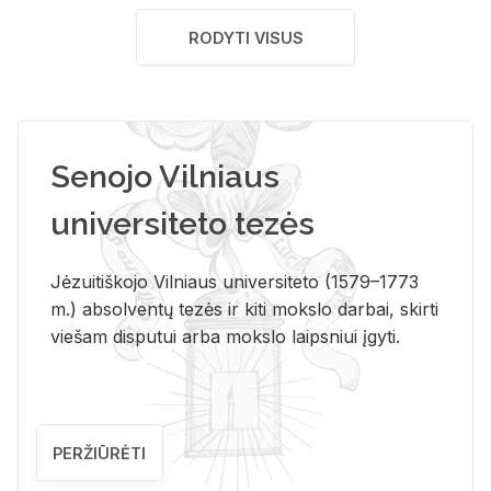
RODYTI VISUS
Senojo Vilniaus
universiteto tezės
Jėzuitiškojo Vilniaus universiteto (1579–1773
m.) absolventų tezės ir kiti mokslo darbai, skirti
viešam disputui arba mokslo laipsniui įgyti.
PERŽIŪRĖTI