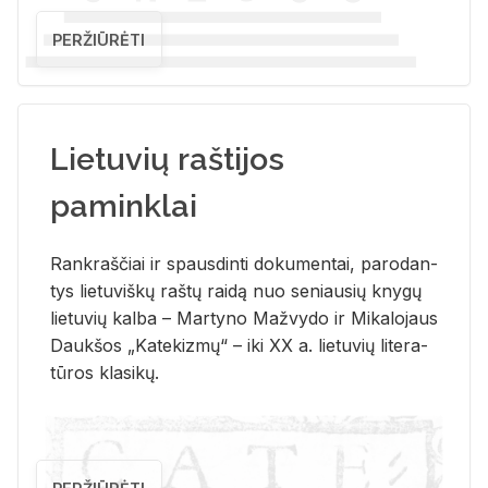
PERŽIŪRĖTI
Lietuvių raštijos
paminklai
Rank­raš­čiai ir spaus­din­ti do­ku­men­tai, pa­ro­dan­
tys lie­tu­viš­kų raš­tų rai­dą nuo se­niau­sių kny­gų
lie­tu­vių kal­ba – Mar­ty­no Ma­žvy­do ir Mi­ka­lo­jaus
Dauk­šos „Ka­te­kiz­mų“ – iki XX a. lie­tu­vių li­te­ra­
tū­ros kla­si­kų.