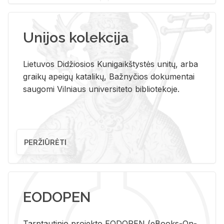
Unijos kolekcija
Lietuvos Didžiosios Kunigaikštystės unitų, arba
graikų apeigų katalikų, Bažnyčios dokumentai
saugomi Vilniaus universiteto bibliotekoje.
PERŽIŪRĖTI
EODOPEN
Tarp­tau­ti­nio pro­jek­to EO­DO­PEN (eBo­oks-On-