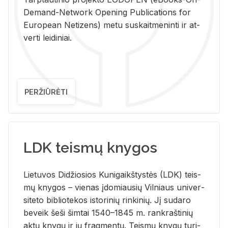
De­mand-Ne­twork Ope­ning Pub­li­ca­tions for
Eu­ro­pe­an Ne­ti­zens) metu su­skait­me­nin­ti ir at­
ver­ti lei­di­niai.
PERŽIŪRĖTI
LDK teismų knygos
Lie­tu­vos Di­džio­sios Ku­ni­gaikš­tys­tės (LDK) teis­
mų kny­gos – vie­nas įdo­miau­sių Vil­niaus uni­ver­
si­te­to bi­b­lio­te­kos is­to­ri­nių rin­ki­nių. Jį su­da­ro
be­veik šeši šim­tai 1540–1845 m. rank­raš­ti­nių
aktų kny­gų ir jų frag­men­tų. Teis­mų kny­gų tu­ri­