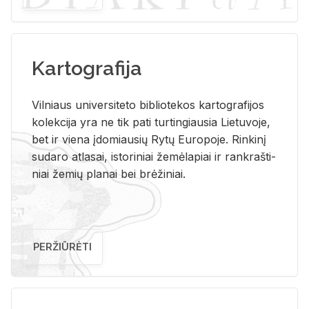
Kartografija
Vil­niaus uni­ver­si­te­to bi­b­lio­te­kos kar­to­gra­fi­jos
ko­lek­ci­ja yra ne tik pati tur­tin­giau­sia Lie­tu­vo­je,
bet ir vie­na įdo­miau­sių Rytų Eu­ro­po­je. Rin­ki­nį
su­da­ro at­la­sai, is­to­ri­niai že­mė­la­piai ir rank­raš­ti­
niai že­mių pla­nai bei brė­ži­niai.
PERŽIŪRĖTI