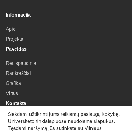
Informacija
Apie
Projektai
Paveldas
Reti spaudiniai
Rankraščiai
Grafika
Virtus
Kontaktai
Siekdami užtikrinti jums teikiamų paslaugų kokybę,
VU Biblioteka
Universiteto tinklalapiuose naudojame slapukus.
Universiteto g. 3, LT-01122, Vilnius
Tęsdami naršymą jūs sutinkate su Vilniaus