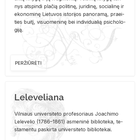
nys at­spin­di pla­čią po­li­ti­nę, ju­ri­di­nę, so­cia­li­nę ir
eko­no­mi­nę Lie­tu­vos is­to­ri­jos pa­no­ra­mą, pra­ei­
ties bui­tį, vi­suo­me­ni­nę bei in­di­vi­dua­lią psi­cho­lo­
gi­ją.
PERŽIŪRĖTI
Leleveliana
Vil­niaus uni­ver­si­te­to pro­fe­so­riaus Jo­a­chi­mo
Le­le­ve­lio (1786–1861) as­me­ni­nė bi­b­lio­te­ka, te­
sta­men­tu pa­skir­ta uni­ver­si­te­to bi­b­lio­te­kai.