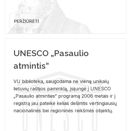
PERŽIŪRĖTI
UNESCO „Pasaulio
atmintis“
VU biblioteka, saugodama ne vieną unikalų
lietuvių raštijos paminklą, įsijungė į UNESCO
„Pasaulio atminties“ programą 2006 metais ir į
registrą jau pateikė kelias dešimtis vertingiausių
nacionalinės bei regioninės reikšmės objektų.