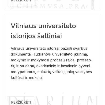
PERŽIŪRĖTI
Vilniaus universiteto
istorijos šaltiniai
Vil­niaus uni­ver­si­te­to is­to­ri­jai pa­žin­ti svar­būs
do­ku­men­tai, liu­di­jan­tys uni­ver­si­te­to įkū­ri­mą,
mo­ky­mo ir mo­ky­mo­si pro­ce­sų rai­dą, pro­fe­so­
rių ir stu­den­tų aka­de­mi­nio ir kas­die­nio gy­ve­ni­
mo ypa­tu­mus, su­kur­tų vei­ka­lų įta­ką vals­ty­bės
kul­tū­rai ir moks­lui.
PERŽIŪRĖTI