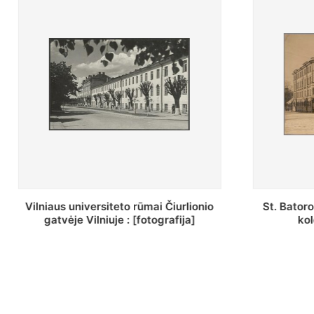
St. Batoro universiteto J. Pilsudskio
[Inventor
kolegija : [fotografija]
bazilijonų