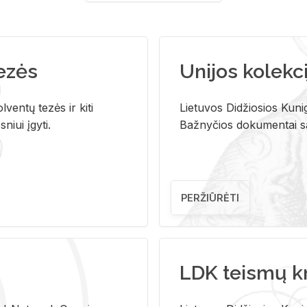
tezės
Unijos kolekci
ventų tezės ir kiti
Lietuvos Didžiosios Kunig
niui įgyti.
Bažnyčios dokumentai sau
PERŽIŪRĖTI
LDK teismų k