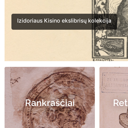
Rankraščiai
Ret