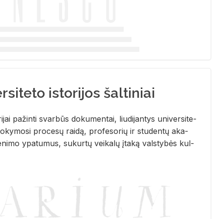
siteto istorijos šaltiniai
­ri­jai pa­žin­ti svar­būs do­ku­men­tai, liu­di­jan­tys uni­ver­si­te­
­ky­mo­si pro­ce­sų rai­dą, pro­fe­so­rių ir stu­den­tų aka­
e­ni­mo ypa­tu­mus, su­kur­tų vei­ka­lų įta­ką vals­ty­bės kul­