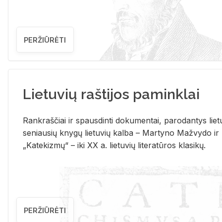
PERŽIŪRĖTI
Lietuvių raštijos paminklai
Rank­raš­čiai ir spaus­din­ti do­ku­men­tai, pa­ro­dan­tys lie­t
se­niau­sių kny­gų lie­tu­vių kal­ba – Mar­ty­no Ma­žvy­do ir
„Ka­te­kiz­mų“ – iki XX a. lie­tu­vių li­te­ra­tū­ros kla­si­kų.
PERŽIŪRĖTI