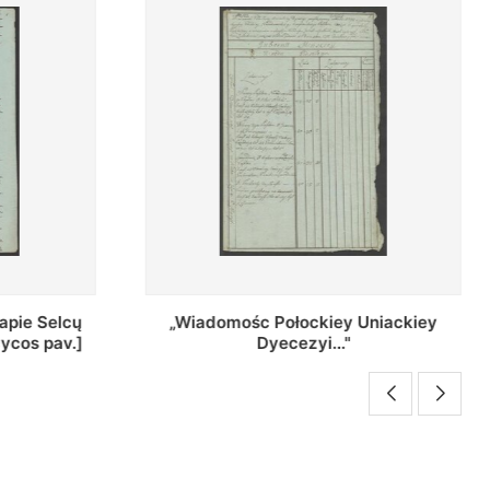
Uniackiey
Regestr Parochow Dekanatu
Brzeskiego