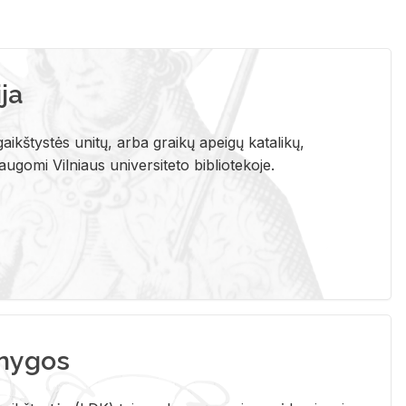
ja
aikštystės unitų, arba graikų apeigų katalikų,
gomi Vilniaus universiteto bibliotekoje.
nygos