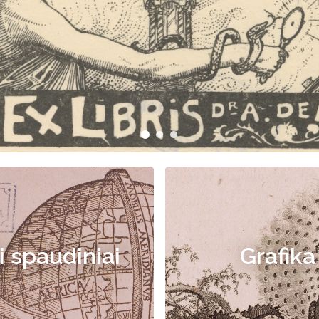
i spaudiniai
Grafika