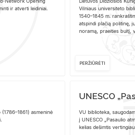
and-Ne­twork Ope­ning
Lie­tu­vos Di­džio­sios Ku­n
i ir at­ver­ti lei­di­niai.
Vil­niaus uni­ver­si­te­to bi­b­
1540–1845 m. rank­raš­ti­ni
at­spin­di pla­čią po­li­ti­nę, j
no­ra­mą, pra­ei­ties bui­tį, vi
PERŽIŪRĖTI
UNESCO „Pasa
­lio (1786–1861) as­me­ni­nė
VU biblioteka, saugodama 
i.
į UNESCO „Pasaulio atmin
kelias dešimtis vertingia