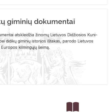
kų giminių dokumentai
u­men­tai at­sklei­džia ži­no­mų Lie­tu­vos Di­džio­sios Ku­ni­
ei di­di­kų gi­mi­nių is­to­ri­jos iš­ta­kas, pa­ro­do Lie­tu­vos
į Eu­ro­pos kil­min­gų­jų šei­mą.