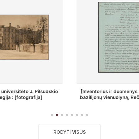
ius ir duomenys apie Selcų
„Wiadomośc Połockiey 
 vienuolyną, Rečycos pav.]
Dyecezyi..."
RODYTI VISUS