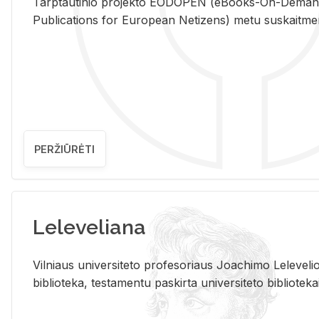
Tarp­tau­ti­nio pro­jek­to EO­DO­PEN (eBo­oks-On-De­m
Pub­li­ca­tions for Eu­ro­pe­an Ne­ti­zens) metu su­skait­me­nin­t
PERŽIŪRĖTI
Leleveliana
Vil­niaus uni­ver­si­te­to pro­fe­so­riaus Jo­a­chi­mo Le­le­ve
bi­b­lio­te­ka, te­sta­men­tu pa­skir­ta uni­ver­si­te­to bi­b­lio­te­ka