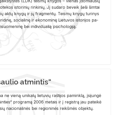
i­gaikš­tys­tės (LDK) teis­mų kny­gos – vie­nas įdo­miau­sių
lio­te­kos is­to­ri­nių rin­ki­nių. Jį su­da­ro be­veik šeši šim­tai
ų aktų kny­gų ir jų frag­men­tų. Teis­mų kny­gų tu­ri­nys
u­ri­di­nę, so­cia­li­nę ir eko­no­mi­nę Lie­tu­vos is­to­ri­jos pa­
­suo­me­ni­nę bei in­di­vi­dua­lią psi­cho­lo­gi­ją.
ulio atmintis“
ne vieną unikalų lietuvių raštijos paminklą, įsijungė
ties“ programą 2006 metais ir į registrą jau pateikė
usių nacionalinės bei regioninės reikšmės objektų.