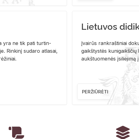
Lietuvos didi
i­ja yra ne tik pati tur­tin­
Įvai­rūs rank­raš­ti­niai do­k
. Rin­ki­nį su­da­ro at­la­sai,
gaikš­tys­tės ku­ni­gaikš­čių b
ė­ži­niai.
aukš­tuo­me­nės įsi­lie­ji­mą 
PERŽIŪRĖTI