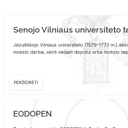
Senojo Vilniaus universiteto 
Jėzuitiškojo Vilniaus universiteto (1579–1773 m.) absol
mokslo darbai, skirti viešam disputui arba mokslo laips
PERŽIŪRĖTI
EODOPEN