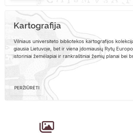
Kartografija
Vil­niaus uni­ver­si­te­to bi­b­lio­te­kos kar­to­gra­fi­jos ko­lek­c
giau­sia Lie­tu­vo­je, bet ir vie­na įdo­miau­sių Rytų Eu­ro­po­je
is­to­ri­niai že­mė­la­piai ir rank­raš­ti­niai že­mių pla­nai bei br
PERŽIŪRĖTI