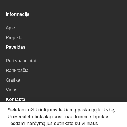
Informacija
Apie
Projektai
Paveldas
Reti spaudiniai
Rankraščiai
Grafika
Virtus
Kontaktai
Siekdami užtikrinti jums teikiamų paslaugų kokybę,
VU Biblioteka
Universiteto tinklalapiuose naudojame slapukus.
Universiteto g. 3, LT-01122, Vilnius
Tęsdami naršymą jūs sutinkate su Vilniaus