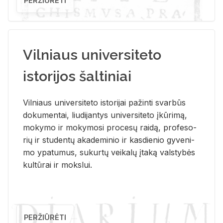
PERŽIŪRĖTI
Vilniaus universiteto
istorijos šaltiniai
Vil­niaus uni­ver­si­te­to is­to­ri­jai pa­žin­ti svar­būs
do­ku­men­tai, liu­di­jan­tys uni­ver­si­te­to įkū­ri­mą,
mo­ky­mo ir mo­ky­mo­si pro­ce­sų rai­dą, pro­fe­so­
rių ir stu­den­tų aka­de­mi­nio ir kas­die­nio gy­ve­ni­
mo ypa­tu­mus, su­kur­tų vei­ka­lų įta­ką vals­ty­bės
kul­tū­rai ir moks­lui.
PERŽIŪRĖTI