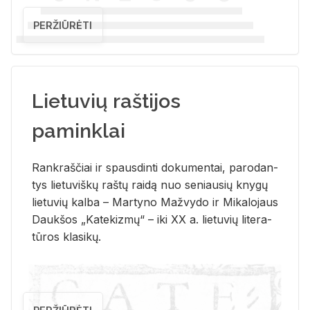
PERŽIŪRĖTI
Lietuvių raštijos
paminklai
Rank­raš­čiai ir spaus­din­ti do­ku­men­tai, pa­ro­dan­
tys lie­tu­viš­kų raš­tų rai­dą nuo se­niau­sių kny­gų
lie­tu­vių kal­ba – Mar­ty­no Ma­žvy­do ir Mi­ka­lo­jaus
Dauk­šos „Ka­te­kiz­mų“ – iki XX a. lie­tu­vių li­te­ra­
tū­ros kla­si­kų.