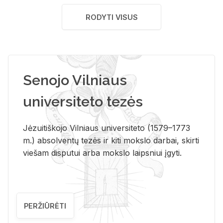
RODYTI VISUS
Senojo Vilniaus
universiteto tezės
Jėzuitiškojo Vilniaus universiteto (1579–1773
m.) absolventų tezės ir kiti mokslo darbai, skirti
viešam disputui arba mokslo laipsniui įgyti.
PERŽIŪRĖTI