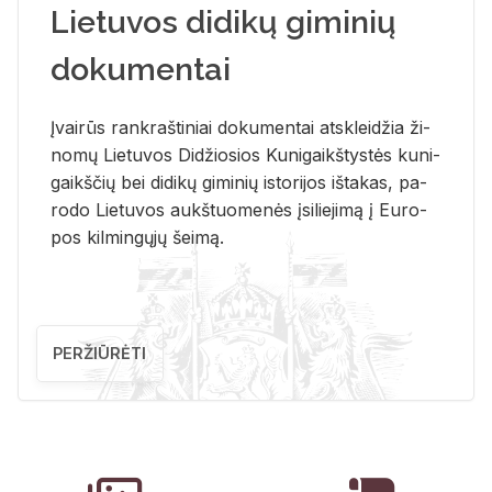
Lietuvos didikų giminių
dokumentai
Įvai­rūs rank­raš­ti­niai do­ku­men­tai at­sklei­džia ži­
no­mų Lie­tu­vos Di­džio­sios Ku­ni­gaikš­tys­tės ku­ni­
gaikš­čių bei di­di­kų gi­mi­nių is­to­ri­jos iš­ta­kas, pa­
ro­do Lie­tu­vos aukš­tuo­me­nės įsi­lie­ji­mą į Eu­ro­
pos kil­min­gų­jų šei­mą.
PERŽIŪRĖTI