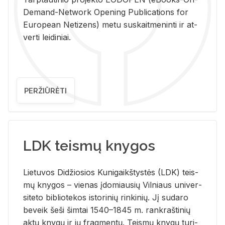
De­mand-Ne­twork Ope­ning Pub­li­ca­tions for
Eu­ro­pe­an Ne­ti­zens) metu su­skait­me­nin­ti ir at­
ver­ti lei­di­niai.
PERŽIŪRĖTI
LDK teismų knygos
Lie­tu­vos Di­džio­sios Ku­ni­gaikš­tys­tės (LDK) teis­
mų kny­gos – vie­nas įdo­miau­sių Vil­niaus uni­ver­
si­te­to bi­b­lio­te­kos is­to­ri­nių rin­ki­nių. Jį su­da­ro
be­veik šeši šim­tai 1540–1845 m. rank­raš­ti­nių
aktų kny­gų ir jų frag­men­tų. Teis­mų kny­gų tu­ri­