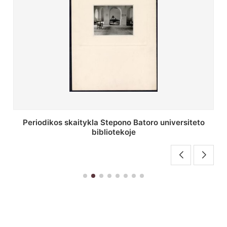
Stepono Batoro universiteto bibliotekos antrojo
aukšto fojė