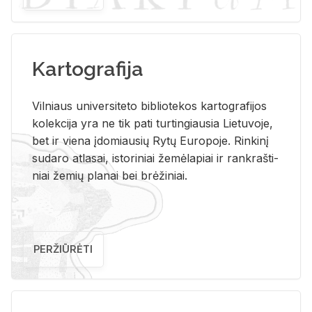
Kartografija
Vil­niaus uni­ver­si­te­to bi­b­lio­te­kos kar­to­gra­fi­jos
ko­lek­ci­ja yra ne tik pati tur­tin­giau­sia Lie­tu­vo­je,
bet ir vie­na įdo­miau­sių Rytų Eu­ro­po­je. Rin­ki­nį
su­da­ro at­la­sai, is­to­ri­niai že­mė­la­piai ir rank­raš­ti­
niai že­mių pla­nai bei brė­ži­niai.
PERŽIŪRĖTI