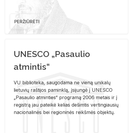
PERŽIŪRĖTI
UNESCO „Pasaulio
atmintis“
VU biblioteka, saugodama ne vieną unikalų
lietuvių raštijos paminklą, įsijungė į UNESCO
„Pasaulio atminties“ programą 2006 metais ir į
registrą jau pateikė kelias dešimtis vertingiausių
nacionalinės bei regioninės reikšmės objektų.