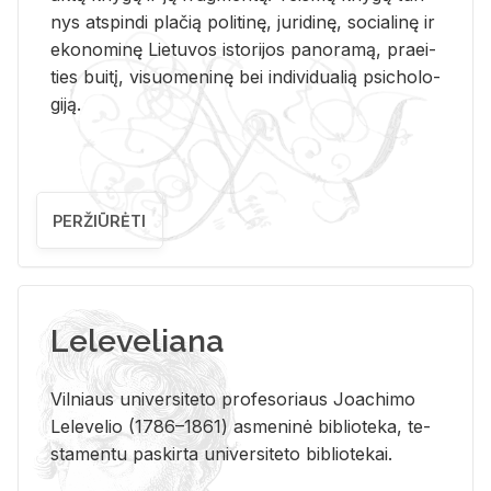
nys at­spin­di pla­čią po­li­ti­nę, ju­ri­di­nę, so­cia­li­nę ir
eko­no­mi­nę Lie­tu­vos is­to­ri­jos pa­no­ra­mą, pra­ei­
ties bui­tį, vi­suo­me­ni­nę bei in­di­vi­dua­lią psi­cho­lo­
gi­ją.
PERŽIŪRĖTI
Leleveliana
Vil­niaus uni­ver­si­te­to pro­fe­so­riaus Jo­a­chi­mo
Le­le­ve­lio (1786–1861) as­me­ni­nė bi­b­lio­te­ka, te­
sta­men­tu pa­skir­ta uni­ver­si­te­to bi­b­lio­te­kai.