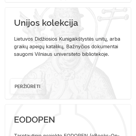
Unijos kolekcija
Lietuvos Didžiosios Kunigaikštystės unitų, arba
graikų apeigų katalikų, Bažnyčios dokumentai
saugomi Vilniaus universiteto bibliotekoje.
PERŽIŪRĖTI
EODOPEN
Tarp­tau­ti­nio pro­jek­to EO­DO­PEN (eBo­oks-On-