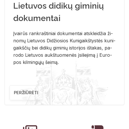
Lietuvos didikų giminių
dokumentai
Įvai­rūs rank­raš­ti­niai do­ku­men­tai at­sklei­džia ži­
no­mų Lie­tu­vos Di­džio­sios Ku­ni­gaikš­tys­tės ku­ni­
gaikš­čių bei di­di­kų gi­mi­nių is­to­ri­jos iš­ta­kas, pa­
ro­do Lie­tu­vos aukš­tuo­me­nės įsi­lie­ji­mą į Eu­ro­
pos kil­min­gų­jų šei­mą.
PERŽIŪRĖTI