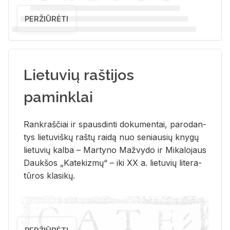
PERŽIŪRĖTI
Lietuvių raštijos
paminklai
Rank­raš­čiai ir spaus­din­ti do­ku­men­tai, pa­ro­dan­
tys lie­tu­viš­kų raš­tų rai­dą nuo se­niau­sių kny­gų
lie­tu­vių kal­ba – Mar­ty­no Ma­žvy­do ir Mi­ka­lo­jaus
Dauk­šos „Ka­te­kiz­mų“ – iki XX a. lie­tu­vių li­te­ra­
tū­ros kla­si­kų.