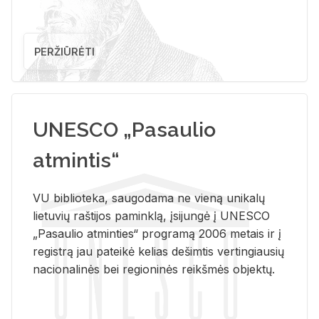
PERŽIŪRĖTI
UNESCO „Pasaulio
atmintis“
VU biblioteka, saugodama ne vieną unikalų
lietuvių raštijos paminklą, įsijungė į UNESCO
„Pasaulio atminties“ programą 2006 metais ir į
registrą jau pateikė kelias dešimtis vertingiausių
nacionalinės bei regioninės reikšmės objektų.