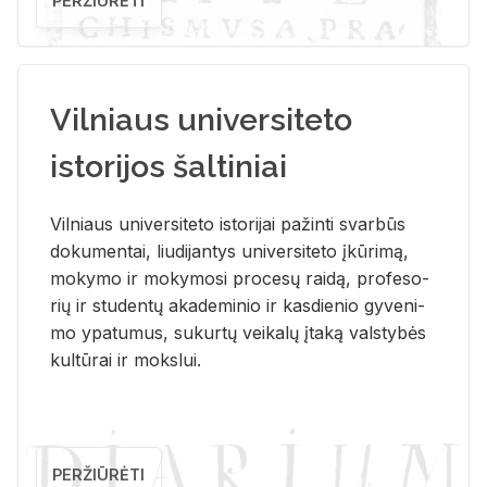
PERŽIŪRĖTI
Vilniaus universiteto
istorijos šaltiniai
Vil­niaus uni­ver­si­te­to is­to­ri­jai pa­žin­ti svar­būs
do­ku­men­tai, liu­di­jan­tys uni­ver­si­te­to įkū­ri­mą,
mo­ky­mo ir mo­ky­mo­si pro­ce­sų rai­dą, pro­fe­so­
rių ir stu­den­tų aka­de­mi­nio ir kas­die­nio gy­ve­ni­
mo ypa­tu­mus, su­kur­tų vei­ka­lų įta­ką vals­ty­bės
kul­tū­rai ir moks­lui.
PERŽIŪRĖTI