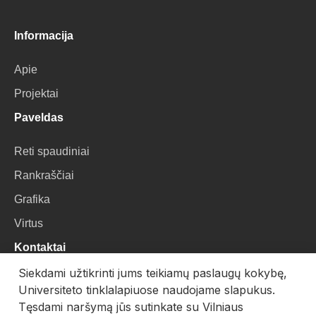
Informacija
Apie
Projektai
Paveldas
Reti spaudiniai
Rankraščiai
Grafika
Virtus
Kontaktai
Siekdami užtikrinti jums teikiamų paslaugų kokybę,
VU Biblioteka
Universiteto tinklalapiuose naudojame slapukus.
Universiteto g. 3, LT-01122, Vilnius
Tęsdami naršymą jūs sutinkate su Vilniaus