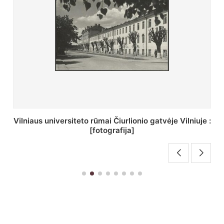
St. Batoro universiteto J. Pilsudskio kolegija :
[fotografija]