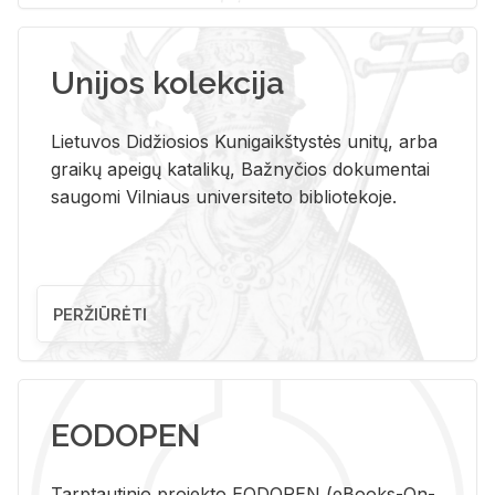
Unijos kolekcija
Lietuvos Didžiosios Kunigaikštystės unitų, arba
graikų apeigų katalikų, Bažnyčios dokumentai
saugomi Vilniaus universiteto bibliotekoje.
PERŽIŪRĖTI
EODOPEN
Tarp­tau­ti­nio pro­jek­to EO­DO­PEN (eBo­oks-On-