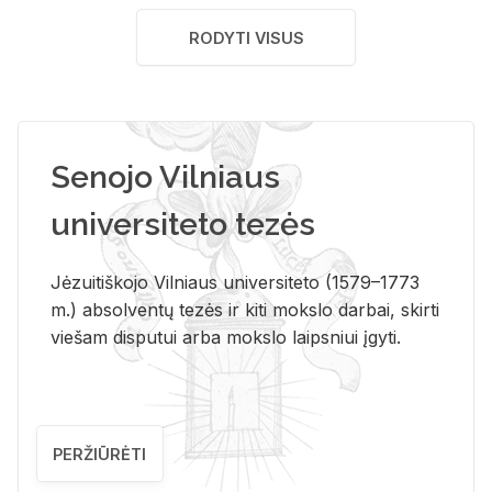
RODYTI VISUS
Senojo Vilniaus
universiteto tezės
Jėzuitiškojo Vilniaus universiteto (1579–1773
m.) absolventų tezės ir kiti mokslo darbai, skirti
viešam disputui arba mokslo laipsniui įgyti.
PERŽIŪRĖTI