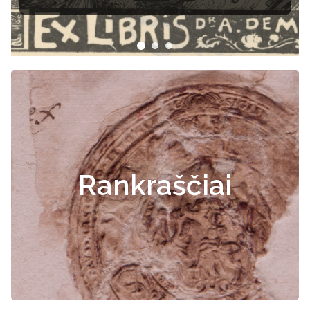
dokumentai
Rankraščiai