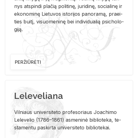
nys at­spin­di pla­čią po­li­ti­nę, ju­ri­di­nę, so­cia­li­nę ir
eko­no­mi­nę Lie­tu­vos is­to­ri­jos pa­no­ra­mą, pra­ei­
ties bui­tį, vi­suo­me­ni­nę bei in­di­vi­dua­lią psi­cho­lo­
gi­ją.
PERŽIŪRĖTI
Leleveliana
Vil­niaus uni­ver­si­te­to pro­fe­so­riaus Jo­a­chi­mo
Le­le­ve­lio (1786–1861) as­me­ni­nė bi­b­lio­te­ka, te­
sta­men­tu pa­skir­ta uni­ver­si­te­to bi­b­lio­te­kai.