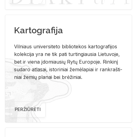
Kartografija
Vil­niaus uni­ver­si­te­to bi­b­lio­te­kos kar­to­gra­fi­jos
ko­lek­ci­ja yra ne tik pati tur­tin­giau­sia Lie­tu­vo­je,
bet ir vie­na įdo­miau­sių Rytų Eu­ro­po­je. Rin­ki­nį
su­da­ro at­la­sai, is­to­ri­niai že­mė­la­piai ir rank­raš­ti­
niai že­mių pla­nai bei brė­ži­niai.
PERŽIŪRĖTI