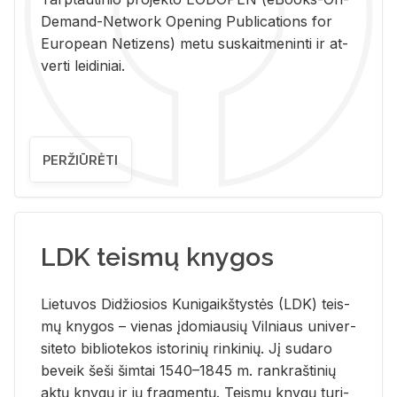
De­mand-Ne­twork Ope­ning Pub­li­ca­tions for
Eu­ro­pe­an Ne­ti­zens) metu su­skait­me­nin­ti ir at­
ver­ti lei­di­niai.
PERŽIŪRĖTI
LDK teismų knygos
Lie­tu­vos Di­džio­sios Ku­ni­gaikš­tys­tės (LDK) teis­
mų kny­gos – vie­nas įdo­miau­sių Vil­niaus uni­ver­
si­te­to bi­b­lio­te­kos is­to­ri­nių rin­ki­nių. Jį su­da­ro
be­veik šeši šim­tai 1540–1845 m. rank­raš­ti­nių
aktų kny­gų ir jų frag­men­tų. Teis­mų kny­gų tu­ri­