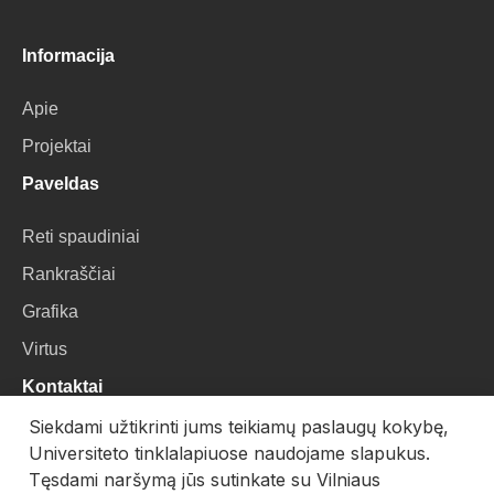
Informacija
Apie
Projektai
Paveldas
Reti spaudiniai
Rankraščiai
Grafika
Virtus
Kontaktai
Siekdami užtikrinti jums teikiamų paslaugų kokybę,
VU Biblioteka
Universiteto tinklalapiuose naudojame slapukus.
Universiteto g. 3, LT-01122, Vilnius
Tęsdami naršymą jūs sutinkate su Vilniaus