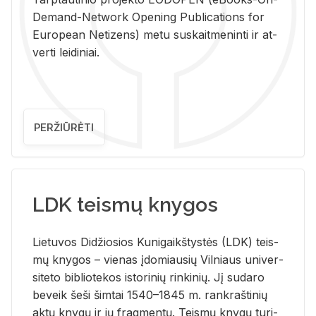
De­mand-Ne­twork Ope­ning Pub­li­ca­tions for
Eu­ro­pe­an Ne­ti­zens) metu su­skait­me­nin­ti ir at­
ver­ti lei­di­niai.
PERŽIŪRĖTI
LDK teismų knygos
Lie­tu­vos Di­džio­sios Ku­ni­gaikš­tys­tės (LDK) teis­
mų kny­gos – vie­nas įdo­miau­sių Vil­niaus uni­ver­
si­te­to bi­b­lio­te­kos is­to­ri­nių rin­ki­nių. Jį su­da­ro
be­veik šeši šim­tai 1540–1845 m. rank­raš­ti­nių
aktų kny­gų ir jų frag­men­tų. Teis­mų kny­gų tu­ri­