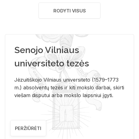
RODYTI VISUS
Senojo Vilniaus
universiteto tezės
Jėzuitiškojo Vilniaus universiteto (1579–1773
m.) absolventų tezės ir kiti mokslo darbai, skirti
viešam disputui arba mokslo laipsniui įgyti.
PERŽIŪRĖTI