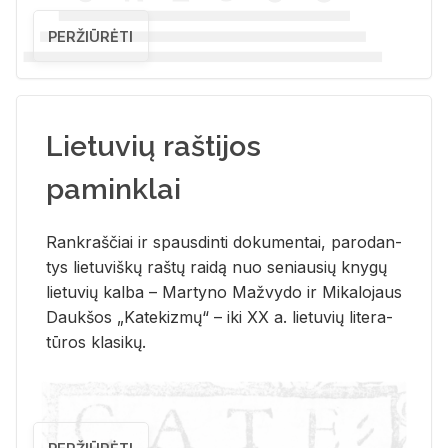
PERŽIŪRĖTI
Lietuvių raštijos
paminklai
Rank­raš­čiai ir spaus­din­ti do­ku­men­tai, pa­ro­dan­
tys lie­tu­viš­kų raš­tų rai­dą nuo se­niau­sių kny­gų
lie­tu­vių kal­ba – Mar­ty­no Ma­žvy­do ir Mi­ka­lo­jaus
Dauk­šos „Ka­te­kiz­mų“ – iki XX a. lie­tu­vių li­te­ra­
tū­ros kla­si­kų.