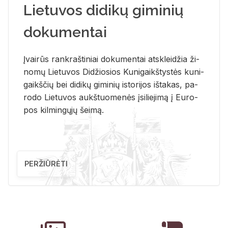
Lietuvos didikų giminių
dokumentai
Įvai­rūs rank­raš­ti­niai do­ku­men­tai at­sklei­džia ži­
no­mų Lie­tu­vos Di­džio­sios Ku­ni­gaikš­tys­tės ku­ni­
gaikš­čių bei di­di­kų gi­mi­nių is­to­ri­jos iš­ta­kas, pa­
ro­do Lie­tu­vos aukš­tuo­me­nės įsi­lie­ji­mą į Eu­ro­
pos kil­min­gų­jų šei­mą.
PERŽIŪRĖTI