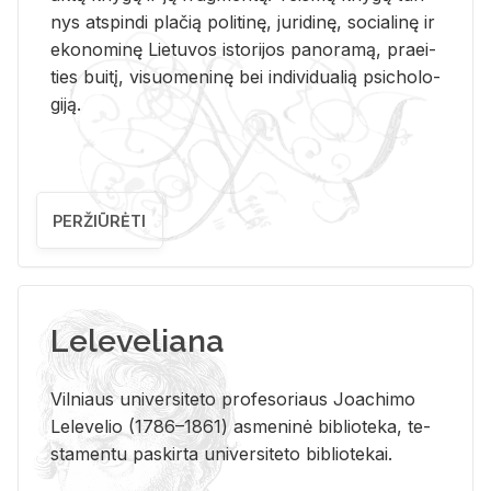
nys at­spin­di pla­čią po­li­ti­nę, ju­ri­di­nę, so­cia­li­nę ir
eko­no­mi­nę Lie­tu­vos is­to­ri­jos pa­no­ra­mą, pra­ei­
ties bui­tį, vi­suo­me­ni­nę bei in­di­vi­dua­lią psi­cho­lo­
gi­ją.
PERŽIŪRĖTI
Leleveliana
Vil­niaus uni­ver­si­te­to pro­fe­so­riaus Jo­a­chi­mo
Le­le­ve­lio (1786–1861) as­me­ni­nė bi­b­lio­te­ka, te­
sta­men­tu pa­skir­ta uni­ver­si­te­to bi­b­lio­te­kai.