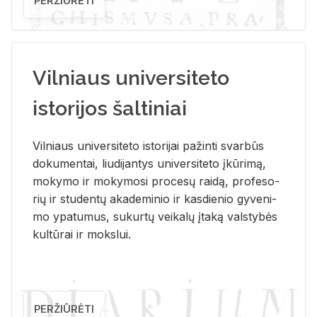
PERŽIŪRĖTI
Vilniaus universiteto
istorijos šaltiniai
Vil­niaus uni­ver­si­te­to is­to­ri­jai pa­žin­ti svar­būs
do­ku­men­tai, liu­di­jan­tys uni­ver­si­te­to įkū­ri­mą,
mo­ky­mo ir mo­ky­mo­si pro­ce­sų rai­dą, pro­fe­so­
rių ir stu­den­tų aka­de­mi­nio ir kas­die­nio gy­ve­ni­
mo ypa­tu­mus, su­kur­tų vei­ka­lų įta­ką vals­ty­bės
kul­tū­rai ir moks­lui.
PERŽIŪRĖTI