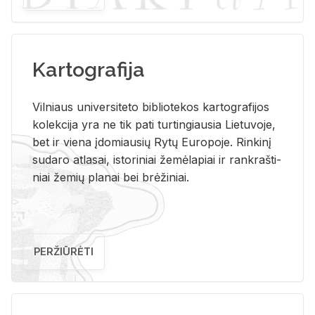
Kartografija
Vil­niaus uni­ver­si­te­to bi­b­lio­te­kos kar­to­gra­fi­jos
ko­lek­ci­ja yra ne tik pati tur­tin­giau­sia Lie­tu­vo­je,
bet ir vie­na įdo­miau­sių Rytų Eu­ro­po­je. Rin­ki­nį
su­da­ro at­la­sai, is­to­ri­niai že­mė­la­piai ir rank­raš­ti­
niai že­mių pla­nai bei brė­ži­niai.
PERŽIŪRĖTI