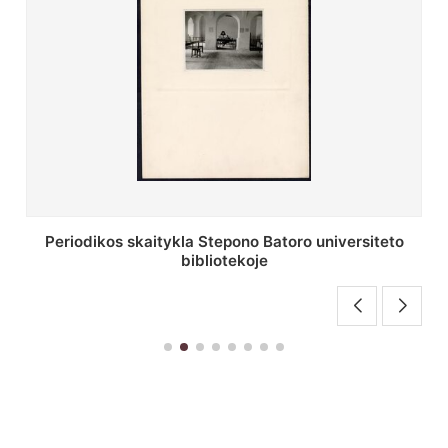
Stepono Batoro universiteto bibliotekos antrojo
aukšto fojė