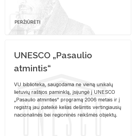
PERŽIŪRĖTI
UNESCO „Pasaulio
atmintis“
VU biblioteka, saugodama ne vieną unikalų
lietuvių raštijos paminklą, įsijungė į UNESCO
„Pasaulio atminties“ programą 2006 metais ir į
registrą jau pateikė kelias dešimtis vertingiausių
nacionalinės bei regioninės reikšmės objektų.