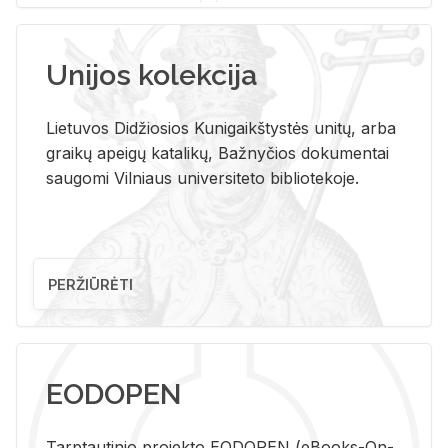
Unijos kolekcija
Lietuvos Didžiosios Kunigaikštystės unitų, arba
graikų apeigų katalikų, Bažnyčios dokumentai
saugomi Vilniaus universiteto bibliotekoje.
PERŽIŪRĖTI
EODOPEN
Tarp­tau­ti­nio pro­jek­to EO­DO­PEN (eBo­oks-On-