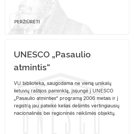
PERŽIŪRĖTI
UNESCO „Pasaulio
atmintis“
VU biblioteka, saugodama ne vieną unikalų
lietuvių raštijos paminklą, įsijungė į UNESCO
„Pasaulio atminties“ programą 2006 metais ir į
registrą jau pateikė kelias dešimtis vertingiausių
nacionalinės bei regioninės reikšmės objektų.