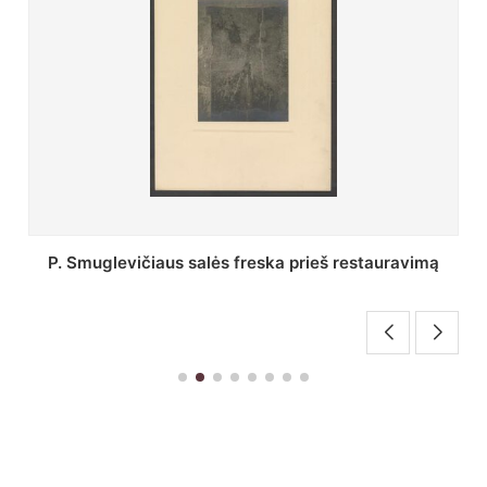
Stepono Batoro universiteto bibliotekos Profesorių
skaitykla