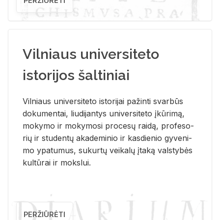
PERŽIŪRĖTI
Vilniaus universiteto
istorijos šaltiniai
Vil­niaus uni­ver­si­te­to is­to­ri­jai pa­žin­ti svar­būs
do­ku­men­tai, liu­di­jan­tys uni­ver­si­te­to įkū­ri­mą,
mo­ky­mo ir mo­ky­mo­si pro­ce­sų rai­dą, pro­fe­so­
rių ir stu­den­tų aka­de­mi­nio ir kas­die­nio gy­ve­ni­
mo ypa­tu­mus, su­kur­tų vei­ka­lų įta­ką vals­ty­bės
kul­tū­rai ir moks­lui.
PERŽIŪRĖTI