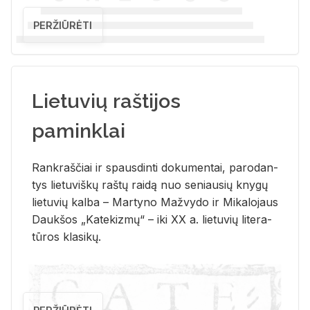
PERŽIŪRĖTI
Lietuvių raštijos
paminklai
Rank­raš­čiai ir spaus­din­ti do­ku­men­tai, pa­ro­dan­
tys lie­tu­viš­kų raš­tų rai­dą nuo se­niau­sių kny­gų
lie­tu­vių kal­ba – Mar­ty­no Ma­žvy­do ir Mi­ka­lo­jaus
Dauk­šos „Ka­te­kiz­mų“ – iki XX a. lie­tu­vių li­te­ra­
tū­ros kla­si­kų.