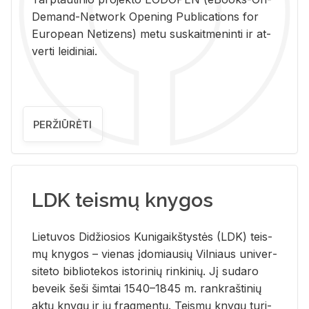
De­mand-Ne­twork Ope­ning Pub­li­ca­tions for
Eu­ro­pe­an Ne­ti­zens) metu su­skait­me­nin­ti ir at­
ver­ti lei­di­niai.
PERŽIŪRĖTI
LDK teismų knygos
Lie­tu­vos Di­džio­sios Ku­ni­gaikš­tys­tės (LDK) teis­
mų kny­gos – vie­nas įdo­miau­sių Vil­niaus uni­ver­
si­te­to bi­b­lio­te­kos is­to­ri­nių rin­ki­nių. Jį su­da­ro
be­veik šeši šim­tai 1540–1845 m. rank­raš­ti­nių
aktų kny­gų ir jų frag­men­tų. Teis­mų kny­gų tu­ri­