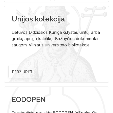
Unijos kolekcija
Lietuvos Didžiosios Kunigaikštystės unitų, arba
graikų apeigų katalikų, Bažnyčios dokumentai
saugomi Vilniaus universiteto bibliotekoje.
PERŽIŪRĖTI
EODOPEN
Tarp­tau­ti­nio pro­jek­to EO­DO­PEN (eBo­oks-On-