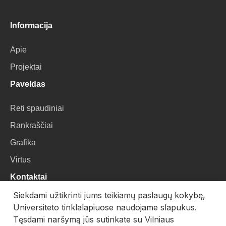
Informacija
Apie
Projektai
Paveldas
Reti spaudiniai
Rankraščiai
Grafika
Virtus
Kontaktai
Siekdami užtikrinti jums teikiamų paslaugų kokybę,
VU Biblioteka
Universiteto tinklalapiuose naudojame slapukus.
Universiteto g. 3, LT-01122, Vilnius
Tęsdami naršymą jūs sutinkate su Vilniaus