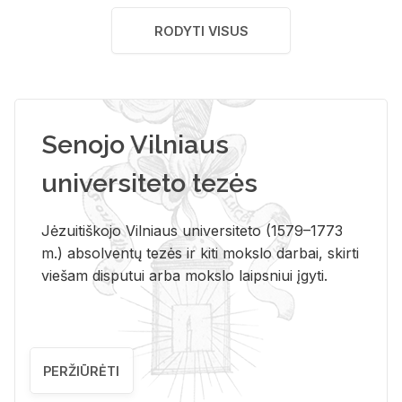
RODYTI VISUS
Senojo Vilniaus
universiteto tezės
Jėzuitiškojo Vilniaus universiteto (1579–1773
m.) absolventų tezės ir kiti mokslo darbai, skirti
viešam disputui arba mokslo laipsniui įgyti.
PERŽIŪRĖTI