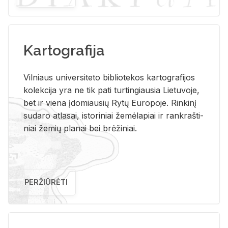
Kartografija
Vil­niaus uni­ver­si­te­to bi­b­lio­te­kos kar­to­gra­fi­jos
ko­lek­ci­ja yra ne tik pati tur­tin­giau­sia Lie­tu­vo­je,
bet ir vie­na įdo­miau­sių Rytų Eu­ro­po­je. Rin­ki­nį
su­da­ro at­la­sai, is­to­ri­niai že­mė­la­piai ir rank­raš­ti­
niai že­mių pla­nai bei brė­ži­niai.
PERŽIŪRĖTI