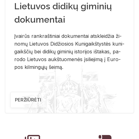
Lietuvos didikų giminių
dokumentai
Įvai­rūs rank­raš­ti­niai do­ku­men­tai at­sklei­džia ži­
no­mų Lie­tu­vos Di­džio­sios Ku­ni­gaikš­tys­tės ku­ni­
gaikš­čių bei di­di­kų gi­mi­nių is­to­ri­jos iš­ta­kas, pa­
ro­do Lie­tu­vos aukš­tuo­me­nės įsi­lie­ji­mą į Eu­ro­
pos kil­min­gų­jų šei­mą.
PERŽIŪRĖTI