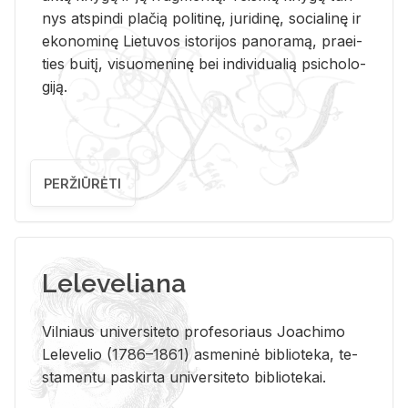
nys at­spin­di pla­čią po­li­ti­nę, ju­ri­di­nę, so­cia­li­nę ir
eko­no­mi­nę Lie­tu­vos is­to­ri­jos pa­no­ra­mą, pra­ei­
ties bui­tį, vi­suo­me­ni­nę bei in­di­vi­dua­lią psi­cho­lo­
gi­ją.
PERŽIŪRĖTI
Leleveliana
Vil­niaus uni­ver­si­te­to pro­fe­so­riaus Jo­a­chi­mo
Le­le­ve­lio (1786–1861) as­me­ni­nė bi­b­lio­te­ka, te­
sta­men­tu pa­skir­ta uni­ver­si­te­to bi­b­lio­te­kai.