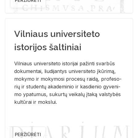
PERŽIŪRĖTI
Vilniaus universiteto
istorijos šaltiniai
Vil­niaus uni­ver­si­te­to is­to­ri­jai pa­žin­ti svar­būs
do­ku­men­tai, liu­di­jan­tys uni­ver­si­te­to įkū­ri­mą,
mo­ky­mo ir mo­ky­mo­si pro­ce­sų rai­dą, pro­fe­so­
rių ir stu­den­tų aka­de­mi­nio ir kas­die­nio gy­ve­ni­
mo ypa­tu­mus, su­kur­tų vei­ka­lų įta­ką vals­ty­bės
kul­tū­rai ir moks­lui.
PERŽIŪRĖTI