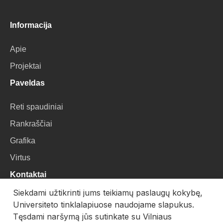
Informacija
Apie
Projektai
Paveldas
Reti spaudiniai
Rankraščiai
Grafika
Virtus
Kontaktai
Siekdami užtikrinti jums teikiamų paslaugų kokybę,
VU Biblioteka
Universiteto tinklalapiuose naudojame slapukus.
Universiteto g. 3, LT-01122, Vilnius
Tęsdami naršymą jūs sutinkate su Vilniaus