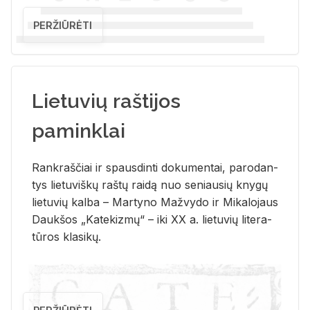
PERŽIŪRĖTI
Lietuvių raštijos
paminklai
Rank­raš­čiai ir spaus­din­ti do­ku­men­tai, pa­ro­dan­
tys lie­tu­viš­kų raš­tų rai­dą nuo se­niau­sių kny­gų
lie­tu­vių kal­ba – Mar­ty­no Ma­žvy­do ir Mi­ka­lo­jaus
Dauk­šos „Ka­te­kiz­mų“ – iki XX a. lie­tu­vių li­te­ra­
tū­ros kla­si­kų.