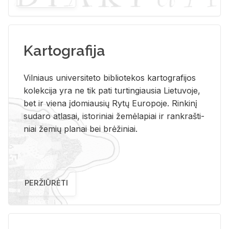
Kartografija
Vil­niaus uni­ver­si­te­to bi­b­lio­te­kos kar­to­gra­fi­jos
ko­lek­ci­ja yra ne tik pati tur­tin­giau­sia Lie­tu­vo­je,
bet ir vie­na įdo­miau­sių Rytų Eu­ro­po­je. Rin­ki­nį
su­da­ro at­la­sai, is­to­ri­niai že­mė­la­piai ir rank­raš­ti­
niai že­mių pla­nai bei brė­ži­niai.
PERŽIŪRĖTI