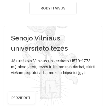
RODYTI VISUS
Senojo Vilniaus
universiteto tezės
Jėzuitiškojo Vilniaus universiteto (1579–1773
m.) absolventų tezės ir kiti mokslo darbai, skirti
viešam disputui arba mokslo laipsniui įgyti.
PERŽIŪRĖTI