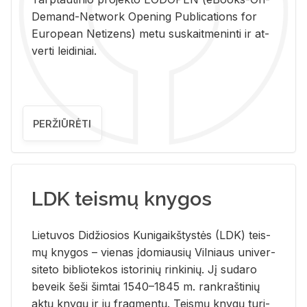
De­mand-Ne­twork Ope­ning Pub­li­ca­tions for
Eu­ro­pe­an Ne­ti­zens) metu su­skait­me­nin­ti ir at­
ver­ti lei­di­niai.
PERŽIŪRĖTI
LDK teismų knygos
Lie­tu­vos Di­džio­sios Ku­ni­gaikš­tys­tės (LDK) teis­
mų kny­gos – vie­nas įdo­miau­sių Vil­niaus uni­ver­
si­te­to bi­b­lio­te­kos is­to­ri­nių rin­ki­nių. Jį su­da­ro
be­veik šeši šim­tai 1540–1845 m. rank­raš­ti­nių
aktų kny­gų ir jų frag­men­tų. Teis­mų kny­gų tu­ri­