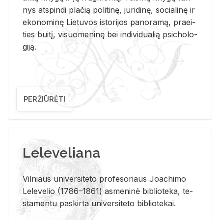
nys at­spin­di pla­čią po­li­ti­nę, ju­ri­di­nę, so­cia­li­nę ir
eko­no­mi­nę Lie­tu­vos is­to­ri­jos pa­no­ra­mą, pra­ei­
ties bui­tį, vi­suo­me­ni­nę bei in­di­vi­dua­lią psi­cho­lo­
gi­ją.
PERŽIŪRĖTI
Leleveliana
Vil­niaus uni­ver­si­te­to pro­fe­so­riaus Jo­a­chi­mo
Le­le­ve­lio (1786–1861) as­me­ni­nė bi­b­lio­te­ka, te­
sta­men­tu pa­skir­ta uni­ver­si­te­to bi­b­lio­te­kai.