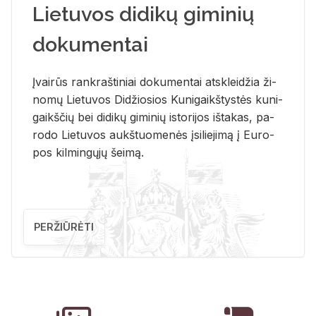
Lietuvos didikų giminių
dokumentai
Įvai­rūs rank­raš­ti­niai do­ku­men­tai at­sklei­džia ži­
no­mų Lie­tu­vos Di­džio­sios Ku­ni­gaikš­tys­tės ku­ni­
gaikš­čių bei di­di­kų gi­mi­nių is­to­ri­jos iš­ta­kas, pa­
ro­do Lie­tu­vos aukš­tuo­me­nės įsi­lie­ji­mą į Eu­ro­
pos kil­min­gų­jų šei­mą.
PERŽIŪRĖTI