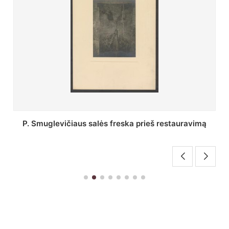
Stepono Batoro universiteto bibliotekos Profesorių
skaitykla