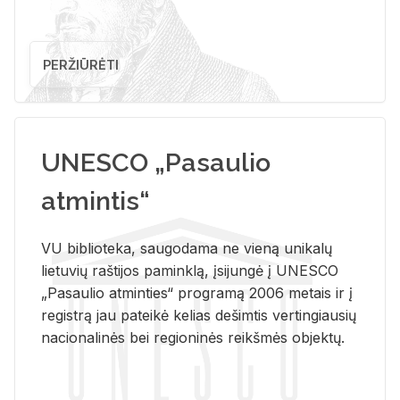
PERŽIŪRĖTI
UNESCO „Pasaulio
atmintis“
VU biblioteka, saugodama ne vieną unikalų
lietuvių raštijos paminklą, įsijungė į UNESCO
„Pasaulio atminties“ programą 2006 metais ir į
registrą jau pateikė kelias dešimtis vertingiausių
nacionalinės bei regioninės reikšmės objektų.