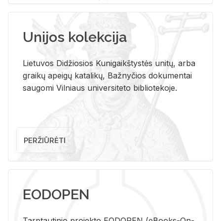
Unijos kolekcija
Lietuvos Didžiosios Kunigaikštystės unitų, arba
graikų apeigų katalikų, Bažnyčios dokumentai
saugomi Vilniaus universiteto bibliotekoje.
PERŽIŪRĖTI
EODOPEN
Tarp­tau­ti­nio pro­jek­to EO­DO­PEN (eBo­oks-On-