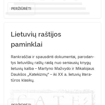
PERŽIŪRĖTI
Lietuvių raštijos
paminklai
Rank­raš­čiai ir spaus­din­ti do­ku­men­tai, pa­ro­dan­
tys lie­tu­viš­kų raš­tų rai­dą nuo se­niau­sių kny­gų
lie­tu­vių kal­ba – Mar­ty­no Ma­žvy­do ir Mi­ka­lo­jaus
Dauk­šos „Ka­te­kiz­mų“ – iki XX a. lie­tu­vių li­te­ra­
tū­ros kla­si­kų.