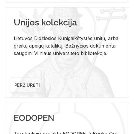
Unijos kolekcija
Lietuvos Didžiosios Kunigaikštystės unitų, arba
graikų apeigų katalikų, Bažnyčios dokumentai
saugomi Vilniaus universiteto bibliotekoje.
PERŽIŪRĖTI
EODOPEN
Tarp­tau­ti­nio pro­jek­to EO­DO­PEN (eBo­oks-On-