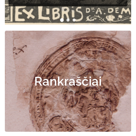
dokumentai
Rankraščiai