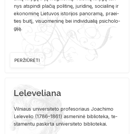
nys at­spin­di pla­čią po­li­ti­nę, ju­ri­di­nę, so­cia­li­nę ir
eko­no­mi­nę Lie­tu­vos is­to­ri­jos pa­no­ra­mą, pra­ei­
ties bui­tį, vi­suo­me­ni­nę bei in­di­vi­dua­lią psi­cho­lo­
gi­ją.
PERŽIŪRĖTI
Leleveliana
Vil­niaus uni­ver­si­te­to pro­fe­so­riaus Jo­a­chi­mo
Le­le­ve­lio (1786–1861) as­me­ni­nė bi­b­lio­te­ka, te­
sta­men­tu pa­skir­ta uni­ver­si­te­to bi­b­lio­te­kai.