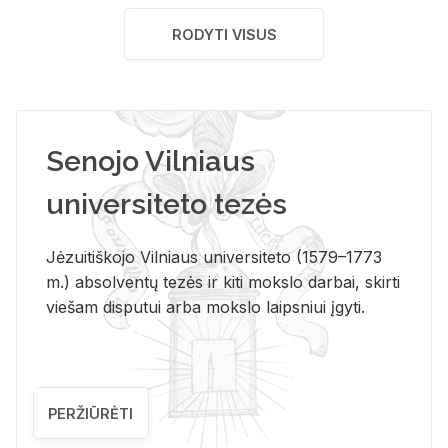
RODYTI VISUS
Senojo Vilniaus
universiteto tezės
Jėzuitiškojo Vilniaus universiteto (1579–1773
m.) absolventų tezės ir kiti mokslo darbai, skirti
viešam disputui arba mokslo laipsniui įgyti.
PERŽIŪRĖTI