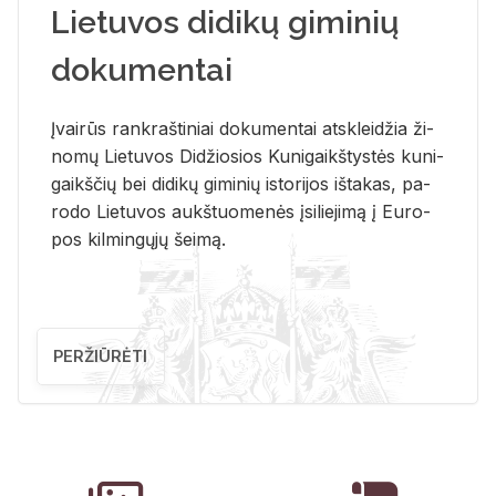
Lietuvos didikų giminių
dokumentai
Įvai­rūs rank­raš­ti­niai do­ku­men­tai at­sklei­džia ži­
no­mų Lie­tu­vos Di­džio­sios Ku­ni­gaikš­tys­tės ku­ni­
gaikš­čių bei di­di­kų gi­mi­nių is­to­ri­jos iš­ta­kas, pa­
ro­do Lie­tu­vos aukš­tuo­me­nės įsi­lie­ji­mą į Eu­ro­
pos kil­min­gų­jų šei­mą.
PERŽIŪRĖTI