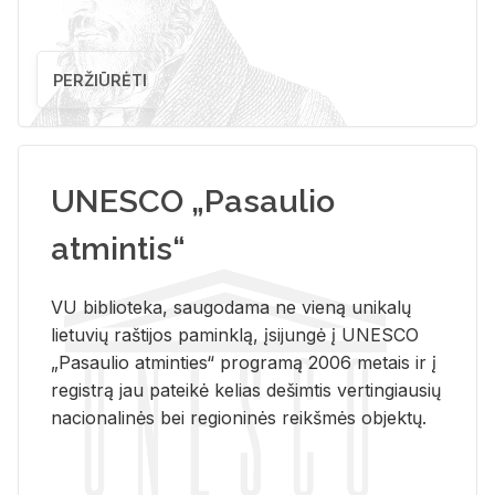
PERŽIŪRĖTI
UNESCO „Pasaulio
atmintis“
VU biblioteka, saugodama ne vieną unikalų
lietuvių raštijos paminklą, įsijungė į UNESCO
„Pasaulio atminties“ programą 2006 metais ir į
registrą jau pateikė kelias dešimtis vertingiausių
nacionalinės bei regioninės reikšmės objektų.