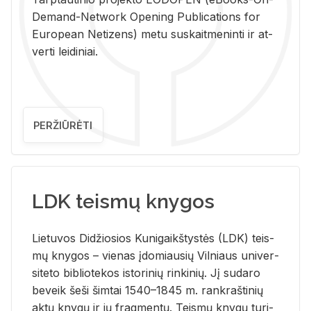
De­mand-Ne­twork Ope­ning Pub­li­ca­tions for
Eu­ro­pe­an Ne­ti­zens) metu su­skait­me­nin­ti ir at­
ver­ti lei­di­niai.
PERŽIŪRĖTI
LDK teismų knygos
Lie­tu­vos Di­džio­sios Ku­ni­gaikš­tys­tės (LDK) teis­
mų kny­gos – vie­nas įdo­miau­sių Vil­niaus uni­ver­
si­te­to bi­b­lio­te­kos is­to­ri­nių rin­ki­nių. Jį su­da­ro
be­veik šeši šim­tai 1540–1845 m. rank­raš­ti­nių
aktų kny­gų ir jų frag­men­tų. Teis­mų kny­gų tu­ri­