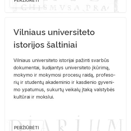
PERŽIŪRĖTI
Vilniaus universiteto
istorijos šaltiniai
Vil­niaus uni­ver­si­te­to is­to­ri­jai pa­žin­ti svar­būs
do­ku­men­tai, liu­di­jan­tys uni­ver­si­te­to įkū­ri­mą,
mo­ky­mo ir mo­ky­mo­si pro­ce­sų rai­dą, pro­fe­so­
rių ir stu­den­tų aka­de­mi­nio ir kas­die­nio gy­ve­ni­
mo ypa­tu­mus, su­kur­tų vei­ka­lų įta­ką vals­ty­bės
kul­tū­rai ir moks­lui.
PERŽIŪRĖTI