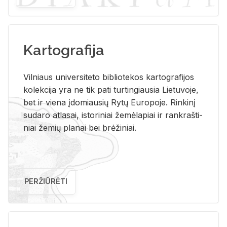
Kartografija
Vil­niaus uni­ver­si­te­to bi­b­lio­te­kos kar­to­gra­fi­jos
ko­lek­ci­ja yra ne tik pati tur­tin­giau­sia Lie­tu­vo­je,
bet ir vie­na įdo­miau­sių Rytų Eu­ro­po­je. Rin­ki­nį
su­da­ro at­la­sai, is­to­ri­niai že­mė­la­piai ir rank­raš­ti­
niai že­mių pla­nai bei brė­ži­niai.
PERŽIŪRĖTI