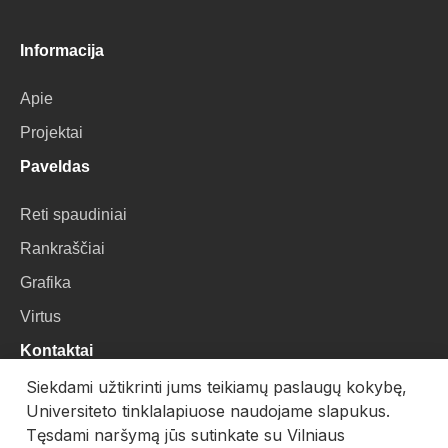
Informacija
Apie
Projektai
Paveldas
Reti spaudiniai
Rankraščiai
Grafika
Virtus
Kontaktai
Siekdami užtikrinti jums teikiamų paslaugų kokybę,
VU Biblioteka
Universiteto tinklalapiuose naudojame slapukus.
Universiteto g. 3, LT-01122, Vilnius
Tęsdami naršymą jūs sutinkate su Vilniaus