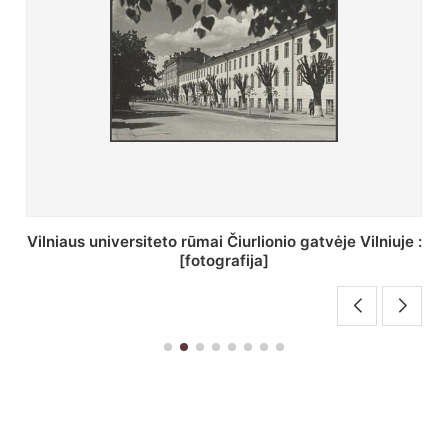
:
St. Batoro universiteto J. Pilsudskio kolegija :
[fotografija]