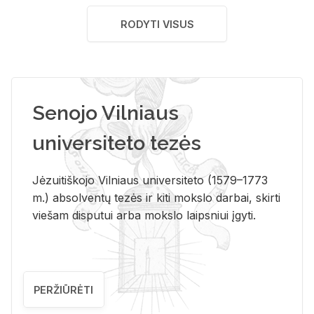
RODYTI VISUS
Senojo Vilniaus
universiteto tezės
Jėzuitiškojo Vilniaus universiteto (1579–1773
m.) absolventų tezės ir kiti mokslo darbai, skirti
viešam disputui arba mokslo laipsniui įgyti.
PERŽIŪRĖTI