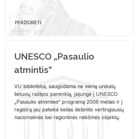
PERŽIŪRĖTI
UNESCO „Pasaulio
atmintis“
VU biblioteka, saugodama ne vieną unikalų
lietuvių raštijos paminklą, įsijungė į UNESCO
„Pasaulio atminties“ programą 2006 metais ir į
registrą jau pateikė kelias dešimtis vertingiausių
nacionalinės bei regioninės reikšmės objektų.