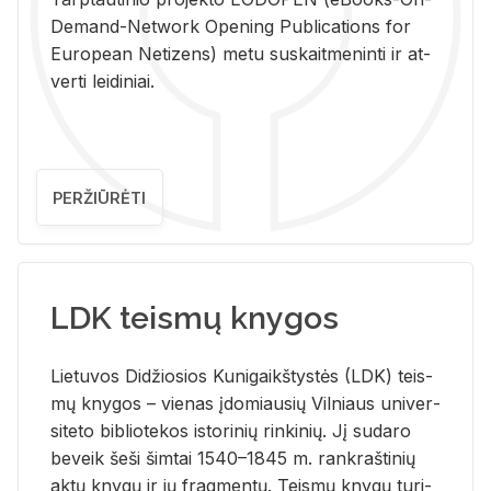
De­mand-Ne­twork Ope­ning Pub­li­ca­tions for
Eu­ro­pe­an Ne­ti­zens) metu su­skait­me­nin­ti ir at­
ver­ti lei­di­niai.
PERŽIŪRĖTI
LDK teismų knygos
Lie­tu­vos Di­džio­sios Ku­ni­gaikš­tys­tės (LDK) teis­
mų kny­gos – vie­nas įdo­miau­sių Vil­niaus uni­ver­
si­te­to bi­b­lio­te­kos is­to­ri­nių rin­ki­nių. Jį su­da­ro
be­veik šeši šim­tai 1540–1845 m. rank­raš­ti­nių
aktų kny­gų ir jų frag­men­tų. Teis­mų kny­gų tu­ri­