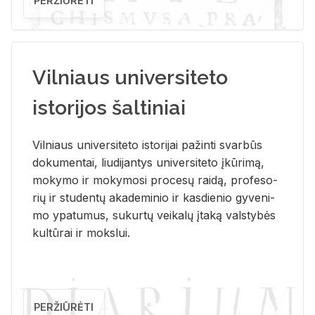
PERŽIŪRĖTI
Vilniaus universiteto
istorijos šaltiniai
Vil­niaus uni­ver­si­te­to is­to­ri­jai pa­žin­ti svar­būs
do­ku­men­tai, liu­di­jan­tys uni­ver­si­te­to įkū­ri­mą,
mo­ky­mo ir mo­ky­mo­si pro­ce­sų rai­dą, pro­fe­so­
rių ir stu­den­tų aka­de­mi­nio ir kas­die­nio gy­ve­ni­
mo ypa­tu­mus, su­kur­tų vei­ka­lų įta­ką vals­ty­bės
kul­tū­rai ir moks­lui.
PERŽIŪRĖTI