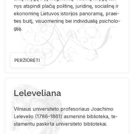
nys at­spin­di pla­čią po­li­ti­nę, ju­ri­di­nę, so­cia­li­nę ir
eko­no­mi­nę Lie­tu­vos is­to­ri­jos pa­no­ra­mą, pra­ei­
ties bui­tį, vi­suo­me­ni­nę bei in­di­vi­dua­lią psi­cho­lo­
gi­ją.
PERŽIŪRĖTI
Leleveliana
Vil­niaus uni­ver­si­te­to pro­fe­so­riaus Jo­a­chi­mo
Le­le­ve­lio (1786–1861) as­me­ni­nė bi­b­lio­te­ka, te­
sta­men­tu pa­skir­ta uni­ver­si­te­to bi­b­lio­te­kai.