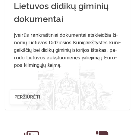
Lietuvos didikų giminių
dokumentai
Įvai­rūs rank­raš­ti­niai do­ku­men­tai at­sklei­džia ži­
no­mų Lie­tu­vos Di­džio­sios Ku­ni­gaikš­tys­tės ku­ni­
gaikš­čių bei di­di­kų gi­mi­nių is­to­ri­jos iš­ta­kas, pa­
ro­do Lie­tu­vos aukš­tuo­me­nės įsi­lie­ji­mą į Eu­ro­
pos kil­min­gų­jų šei­mą.
PERŽIŪRĖTI