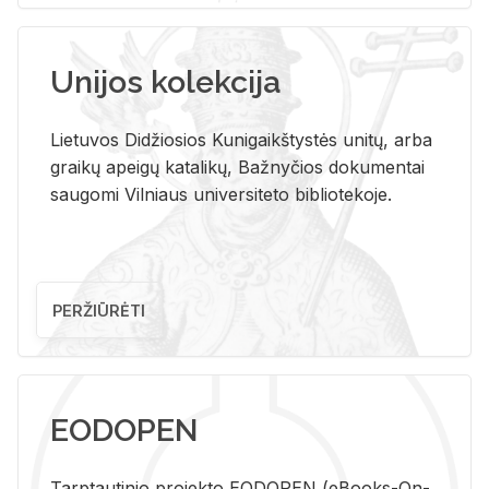
Unijos kolekcija
Lietuvos Didžiosios Kunigaikštystės unitų, arba
graikų apeigų katalikų, Bažnyčios dokumentai
saugomi Vilniaus universiteto bibliotekoje.
PERŽIŪRĖTI
EODOPEN
Tarp­tau­ti­nio pro­jek­to EO­DO­PEN (eBo­oks-On-