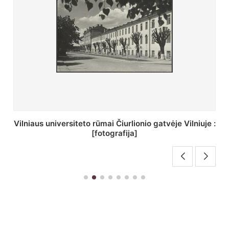
St. Batoro universiteto J. Pilsudskio kolegija :
[fotografija]