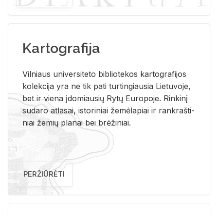
Kartografija
Vil­niaus uni­ver­si­te­to bi­b­lio­te­kos kar­to­gra­fi­jos
ko­lek­ci­ja yra ne tik pati tur­tin­giau­sia Lie­tu­vo­je,
bet ir vie­na įdo­miau­sių Rytų Eu­ro­po­je. Rin­ki­nį
su­da­ro at­la­sai, is­to­ri­niai že­mė­la­piai ir rank­raš­ti­
niai že­mių pla­nai bei brė­ži­niai.
PERŽIŪRĖTI