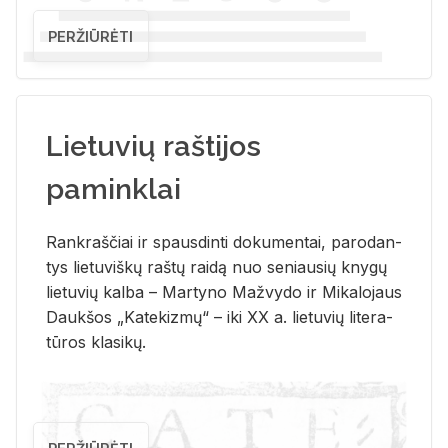
PERŽIŪRĖTI
Lietuvių raštijos
paminklai
Rank­raš­čiai ir spaus­din­ti do­ku­men­tai, pa­ro­dan­
tys lie­tu­viš­kų raš­tų rai­dą nuo se­niau­sių kny­gų
lie­tu­vių kal­ba – Mar­ty­no Ma­žvy­do ir Mi­ka­lo­jaus
Dauk­šos „Ka­te­kiz­mų“ – iki XX a. lie­tu­vių li­te­ra­
tū­ros kla­si­kų.