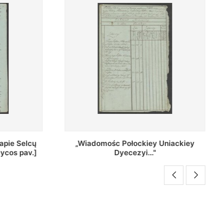
Uniackiey
Regestr Parochow Dekanatu
Brzeskiego