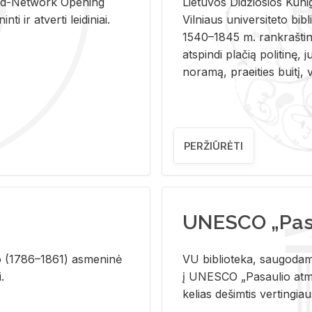
and-Ne­twork Ope­ning
Lie­tu­vos Di­džio­sios Ku­n
i ir at­ver­ti lei­di­niai.
Vil­niaus uni­ver­si­te­to bi­b­
1540–1845 m. rank­raš­ti­ni
at­spin­di pla­čią po­li­ti­nę, j
no­ra­mą, pra­ei­ties bui­tį, vi
PERŽIŪRĖTI
UNESCO „Pasa
­lio (1786–1861) as­me­ni­nė
VU biblioteka, saugodama 
i.
į UNESCO „Pasaulio atmin
kelias dešimtis vertingia