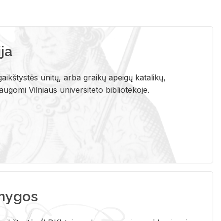
ja
aikštystės unitų, arba graikų apeigų katalikų,
gomi Vilniaus universiteto bibliotekoje.
nygos