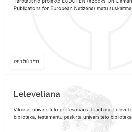
Tarp­tau­ti­nio pro­jek­to EO­DO­PEN (eBo­oks-On-De­m
Pub­li­ca­tions for Eu­ro­pe­an Ne­ti­zens) metu su­skait­me­nin­t
PERŽIŪRĖTI
Leleveliana
Vil­niaus uni­ver­si­te­to pro­fe­so­riaus Jo­a­chi­mo Le­le­ve
bi­b­lio­te­ka, te­sta­men­tu pa­skir­ta uni­ver­si­te­to bi­b­lio­te­ka