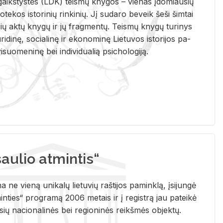
i­gaikš­tys­tės (LDK) teis­mų kny­gos – vie­nas įdo­miau­sių
lio­te­kos is­to­ri­nių rin­ki­nių. Jį su­da­ro be­veik šeši šim­tai
ų aktų kny­gų ir jų frag­men­tų. Teis­mų kny­gų tu­ri­nys
u­ri­di­nę, so­cia­li­nę ir eko­no­mi­nę Lie­tu­vos is­to­ri­jos pa­
­suo­me­ni­nę bei in­di­vi­dua­lią psi­cho­lo­gi­ją.
ulio atmintis“
ne vieną unikalų lietuvių raštijos paminklą, įsijungė
ties“ programą 2006 metais ir į registrą jau pateikė
usių nacionalinės bei regioninės reikšmės objektų.