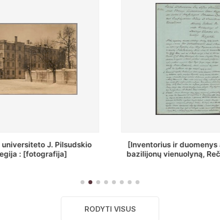
ius ir duomenys apie Selcų
„Wiadomośc Połockiey 
 vienuolyną, Rečycos pav.]
Dyecezyi..."
RODYTI VISUS