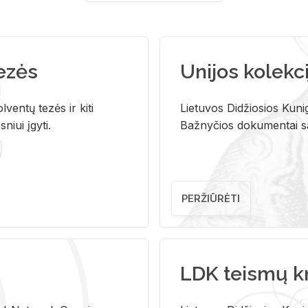
tezės
Unijos kolekci
ventų tezės ir kiti
Lietuvos Didžiosios Kunig
niui įgyti.
Bažnyčios dokumentai sau
PERŽIŪRĖTI
LDK teismų k