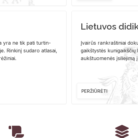
Lietuvos didi
i­ja yra ne tik pati tur­tin­
Įvai­rūs rank­raš­ti­niai do­k
. Rin­ki­nį su­da­ro at­la­sai,
gaikš­tys­tės ku­ni­gaikš­čių b
ė­ži­niai.
aukš­tuo­me­nės įsi­lie­ji­mą 
PERŽIŪRĖTI