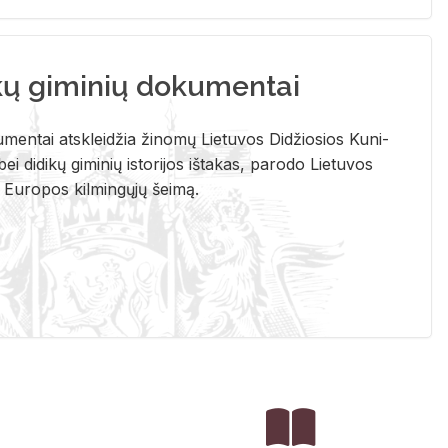
kų giminių dokumentai
u­men­tai at­sklei­džia ži­no­mų Lie­tu­vos Di­džio­sios Ku­ni­
ei di­di­kų gi­mi­nių is­to­ri­jos iš­ta­kas, pa­ro­do Lie­tu­vos
į Eu­ro­pos kil­min­gų­jų šei­mą.