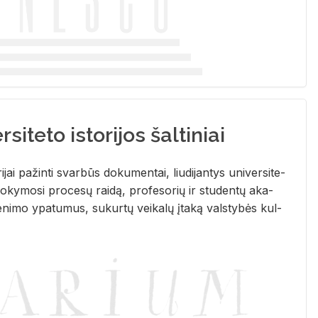
siteto istorijos šaltiniai
­ri­jai pa­žin­ti svar­būs do­ku­men­tai, liu­di­jan­tys uni­ver­si­te­
­ky­mo­si pro­ce­sų rai­dą, pro­fe­so­rių ir stu­den­tų aka­
e­ni­mo ypa­tu­mus, su­kur­tų vei­ka­lų įta­ką vals­ty­bės kul­