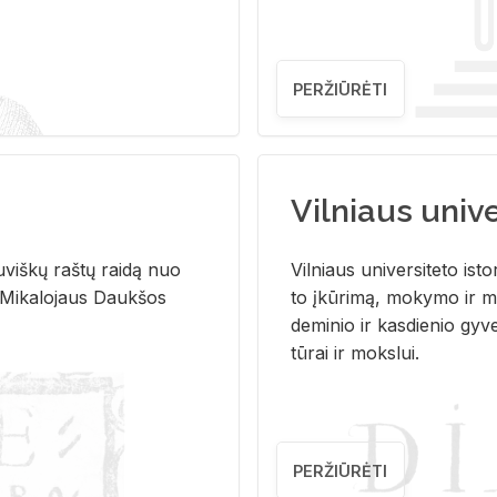
PERŽIŪRĖTI
Vilniaus univer
u­viš­kų raš­tų rai­dą nuo
Vil­niaus uni­ver­si­te­to is­to
 Mi­ka­lo­jaus Dauk­šos
to įkū­ri­mą, mo­ky­mo ir mo
de­mi­nio ir kas­die­nio gy­v
tū­rai ir moks­lui.
PERŽIŪRĖTI