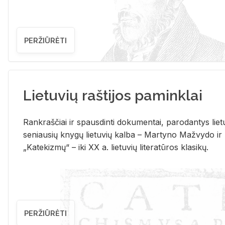
PERŽIŪRĖTI
Lietuvių raštijos paminklai
Rank­raš­čiai ir spaus­din­ti do­ku­men­tai, pa­ro­dan­tys lie­t
se­niau­sių kny­gų lie­tu­vių kal­ba – Mar­ty­no Ma­žvy­do ir
„Ka­te­kiz­mų“ – iki XX a. lie­tu­vių li­te­ra­tū­ros kla­si­kų.
PERŽIŪRĖTI