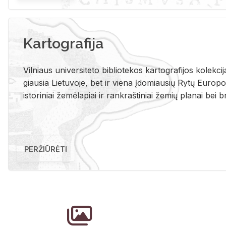
Kartografija
Vil­niaus uni­ver­si­te­to bi­b­lio­te­kos kar­to­gra­fi­jos ko­lek­c
giau­sia Lie­tu­vo­je, bet ir vie­na įdo­miau­sių Rytų Eu­ro­po­je
is­to­ri­niai že­mė­la­piai ir rank­raš­ti­niai že­mių pla­nai bei br
PERŽIŪRĖTI