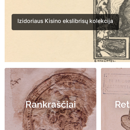
Rankraščiai
Ret