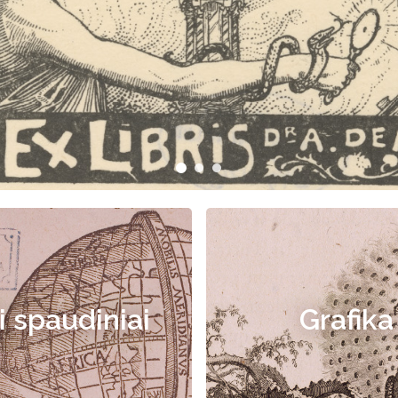
i spaudiniai
Grafika