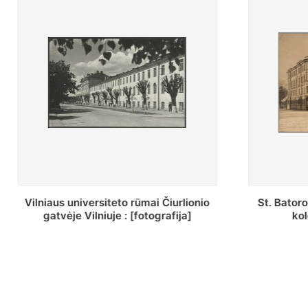
St. Batoro universiteto J. Pilsudskio
[Inventor
kolegija : [fotografija]
bazilijonų