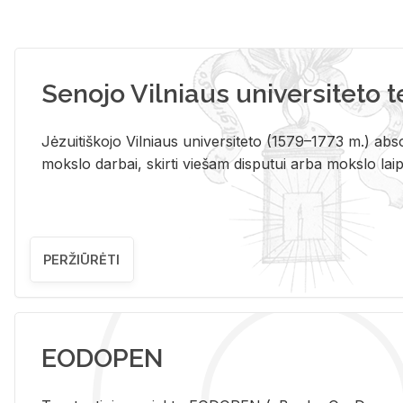
Senojo Vilniaus universiteto 
Jėzuitiškojo Vilniaus universiteto (1579–1773 m.) absol
mokslo darbai, skirti viešam disputui arba mokslo laips
PERŽIŪRĖTI
EODOPEN