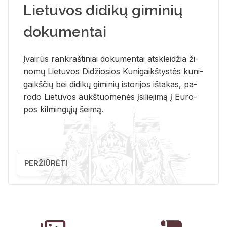
Lietuvos didikų giminių
dokumentai
Įvai­rūs rank­raš­ti­niai do­ku­men­tai at­sklei­džia ži­
no­mų Lie­tu­vos Di­džio­sios Ku­ni­gaikš­tys­tės ku­ni­
gaikš­čių bei di­di­kų gi­mi­nių is­to­ri­jos iš­ta­kas, pa­
ro­do Lie­tu­vos aukš­tuo­me­nės įsi­lie­ji­mą į Eu­ro­
pos kil­min­gų­jų šei­mą.
PERŽIŪRĖTI