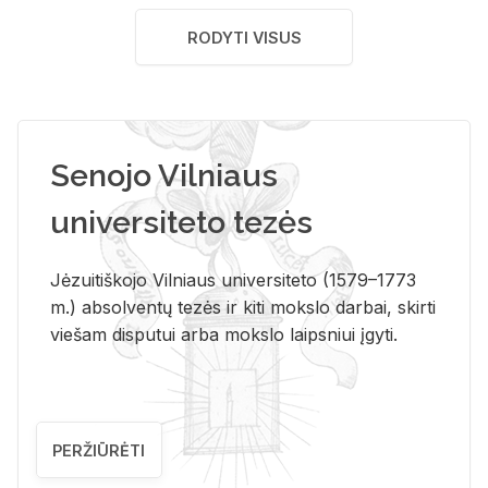
RODYTI VISUS
Senojo Vilniaus
universiteto tezės
Jėzuitiškojo Vilniaus universiteto (1579–1773
m.) absolventų tezės ir kiti mokslo darbai, skirti
viešam disputui arba mokslo laipsniui įgyti.
PERŽIŪRĖTI