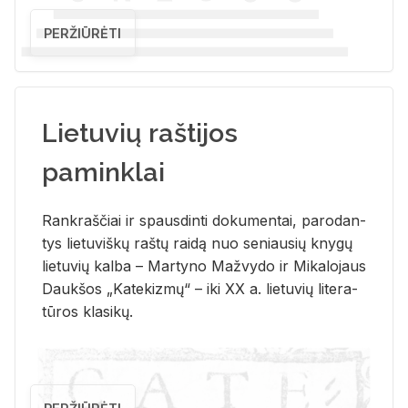
PERŽIŪRĖTI
Lietuvių raštijos
paminklai
Rank­raš­čiai ir spaus­din­ti do­ku­men­tai, pa­ro­dan­
tys lie­tu­viš­kų raš­tų rai­dą nuo se­niau­sių kny­gų
lie­tu­vių kal­ba – Mar­ty­no Ma­žvy­do ir Mi­ka­lo­jaus
Dauk­šos „Ka­te­kiz­mų“ – iki XX a. lie­tu­vių li­te­ra­
tū­ros kla­si­kų.