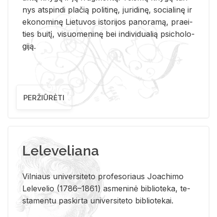
nys at­spin­di pla­čią po­li­ti­nę, ju­ri­di­nę, so­cia­li­nę ir
eko­no­mi­nę Lie­tu­vos is­to­ri­jos pa­no­ra­mą, pra­ei­
ties bui­tį, vi­suo­me­ni­nę bei in­di­vi­dua­lią psi­cho­lo­
gi­ją.
PERŽIŪRĖTI
Leleveliana
Vil­niaus uni­ver­si­te­to pro­fe­so­riaus Jo­a­chi­mo
Le­le­ve­lio (1786–1861) as­me­ni­nė bi­b­lio­te­ka, te­
sta­men­tu pa­skir­ta uni­ver­si­te­to bi­b­lio­te­kai.