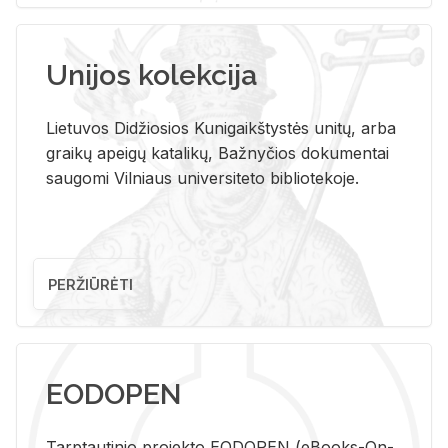
Unijos kolekcija
Lietuvos Didžiosios Kunigaikštystės unitų, arba
graikų apeigų katalikų, Bažnyčios dokumentai
saugomi Vilniaus universiteto bibliotekoje.
PERŽIŪRĖTI
EODOPEN
Tarp­tau­ti­nio pro­jek­to EO­DO­PEN (eBo­oks-On-