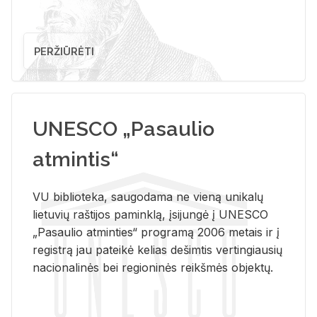
PERŽIŪRĖTI
UNESCO „Pasaulio
atmintis“
VU biblioteka, saugodama ne vieną unikalų
lietuvių raštijos paminklą, įsijungė į UNESCO
„Pasaulio atminties“ programą 2006 metais ir į
registrą jau pateikė kelias dešimtis vertingiausių
nacionalinės bei regioninės reikšmės objektų.