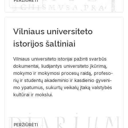
PERŽIŪRĖTI
Vilniaus universiteto
istorijos šaltiniai
Vil­niaus uni­ver­si­te­to is­to­ri­jai pa­žin­ti svar­būs
do­ku­men­tai, liu­di­jan­tys uni­ver­si­te­to įkū­ri­mą,
mo­ky­mo ir mo­ky­mo­si pro­ce­sų rai­dą, pro­fe­so­
rių ir stu­den­tų aka­de­mi­nio ir kas­die­nio gy­ve­ni­
mo ypa­tu­mus, su­kur­tų vei­ka­lų įta­ką vals­ty­bės
kul­tū­rai ir moks­lui.
PERŽIŪRĖTI