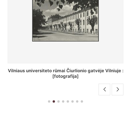
St. Batoro universiteto J. Pilsudskio kolegija :
[fotografija]