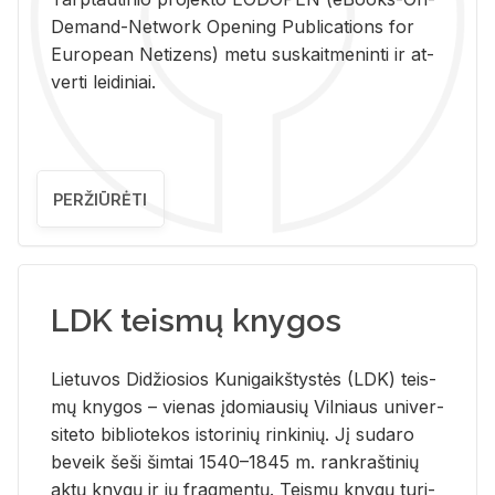
De­mand-Ne­twork Ope­ning Pub­li­ca­tions for
Eu­ro­pe­an Ne­ti­zens) metu su­skait­me­nin­ti ir at­
ver­ti lei­di­niai.
PERŽIŪRĖTI
LDK teismų knygos
Lie­tu­vos Di­džio­sios Ku­ni­gaikš­tys­tės (LDK) teis­
mų kny­gos – vie­nas įdo­miau­sių Vil­niaus uni­ver­
si­te­to bi­b­lio­te­kos is­to­ri­nių rin­ki­nių. Jį su­da­ro
be­veik šeši šim­tai 1540–1845 m. rank­raš­ti­nių
aktų kny­gų ir jų frag­men­tų. Teis­mų kny­gų tu­ri­