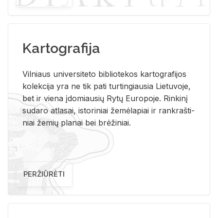
Kartografija
Vil­niaus uni­ver­si­te­to bi­b­lio­te­kos kar­to­gra­fi­jos
ko­lek­ci­ja yra ne tik pati tur­tin­giau­sia Lie­tu­vo­je,
bet ir vie­na įdo­miau­sių Rytų Eu­ro­po­je. Rin­ki­nį
su­da­ro at­la­sai, is­to­ri­niai že­mė­la­piai ir rank­raš­ti­
niai že­mių pla­nai bei brė­ži­niai.
PERŽIŪRĖTI