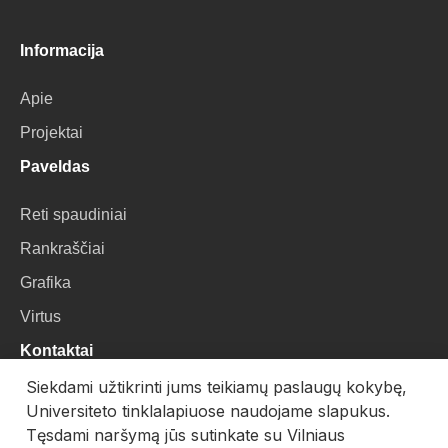
Informacija
Apie
Projektai
Paveldas
Reti spaudiniai
Rankraščiai
Grafika
Virtus
Kontaktai
Siekdami užtikrinti jums teikiamų paslaugų kokybę,
VU Biblioteka
Universiteto tinklalapiuose naudojame slapukus.
Universiteto g. 3, LT-01122, Vilnius
Tęsdami naršymą jūs sutinkate su Vilniaus