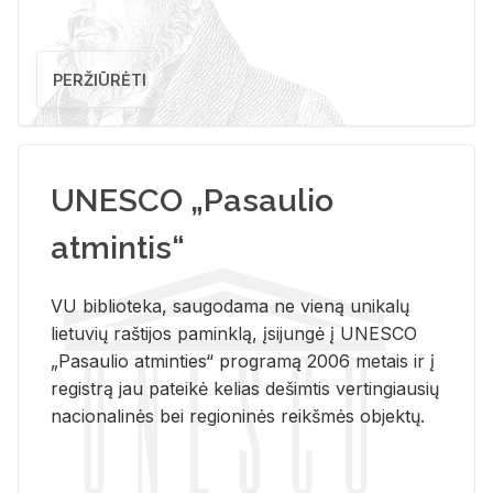
PERŽIŪRĖTI
UNESCO „Pasaulio
atmintis“
VU biblioteka, saugodama ne vieną unikalų
lietuvių raštijos paminklą, įsijungė į UNESCO
„Pasaulio atminties“ programą 2006 metais ir į
registrą jau pateikė kelias dešimtis vertingiausių
nacionalinės bei regioninės reikšmės objektų.