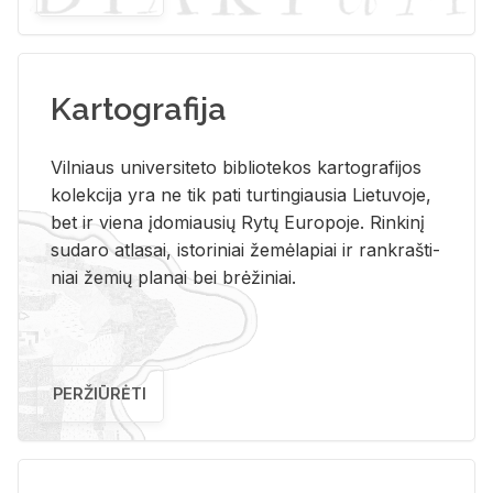
Kartografija
Vil­niaus uni­ver­si­te­to bi­b­lio­te­kos kar­to­gra­fi­jos
ko­lek­ci­ja yra ne tik pati tur­tin­giau­sia Lie­tu­vo­je,
bet ir vie­na įdo­miau­sių Rytų Eu­ro­po­je. Rin­ki­nį
su­da­ro at­la­sai, is­to­ri­niai že­mė­la­piai ir rank­raš­ti­
niai že­mių pla­nai bei brė­ži­niai.
PERŽIŪRĖTI