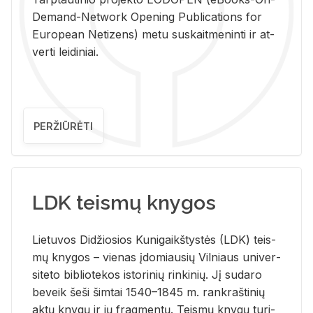
De­mand-Ne­twork Ope­ning Pub­li­ca­tions for
Eu­ro­pe­an Ne­ti­zens) metu su­skait­me­nin­ti ir at­
ver­ti lei­di­niai.
PERŽIŪRĖTI
LDK teismų knygos
Lie­tu­vos Di­džio­sios Ku­ni­gaikš­tys­tės (LDK) teis­
mų kny­gos – vie­nas įdo­miau­sių Vil­niaus uni­ver­
si­te­to bi­b­lio­te­kos is­to­ri­nių rin­ki­nių. Jį su­da­ro
be­veik šeši šim­tai 1540–1845 m. rank­raš­ti­nių
aktų kny­gų ir jų frag­men­tų. Teis­mų kny­gų tu­ri­