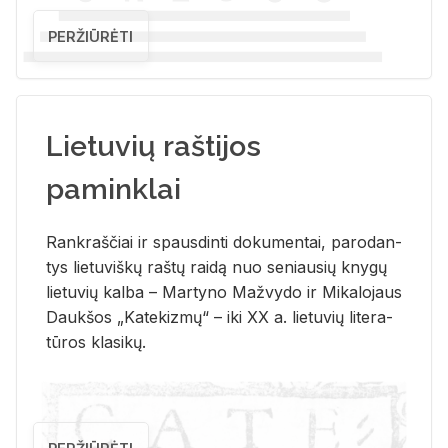
PERŽIŪRĖTI
Lietuvių raštijos
paminklai
Rank­raš­čiai ir spaus­din­ti do­ku­men­tai, pa­ro­dan­
tys lie­tu­viš­kų raš­tų rai­dą nuo se­niau­sių kny­gų
lie­tu­vių kal­ba – Mar­ty­no Ma­žvy­do ir Mi­ka­lo­jaus
Dauk­šos „Ka­te­kiz­mų“ – iki XX a. lie­tu­vių li­te­ra­
tū­ros kla­si­kų.