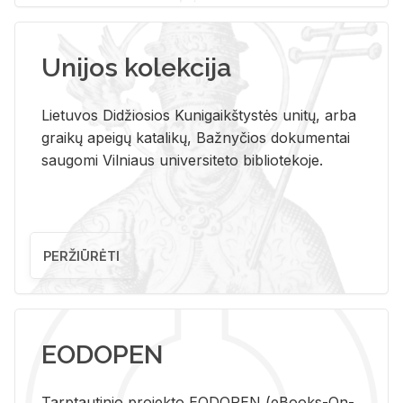
Unijos kolekcija
Lietuvos Didžiosios Kunigaikštystės unitų, arba
graikų apeigų katalikų, Bažnyčios dokumentai
saugomi Vilniaus universiteto bibliotekoje.
PERŽIŪRĖTI
EODOPEN
Tarp­tau­ti­nio pro­jek­to EO­DO­PEN (eBo­oks-On-