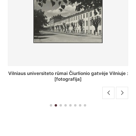
St. Batoro universiteto J. Pilsudskio kolegija :
[fotografija]