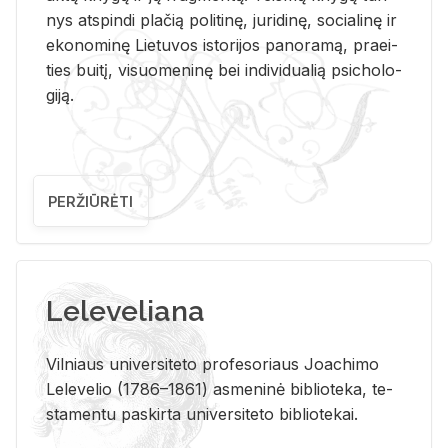
nys at­spin­di pla­čią po­li­ti­nę, ju­ri­di­nę, so­cia­li­nę ir
eko­no­mi­nę Lie­tu­vos is­to­ri­jos pa­no­ra­mą, pra­ei­
ties bui­tį, vi­suo­me­ni­nę bei in­di­vi­dua­lią psi­cho­lo­
gi­ją.
PERŽIŪRĖTI
Leleveliana
Vil­niaus uni­ver­si­te­to pro­fe­so­riaus Jo­a­chi­mo
Le­le­ve­lio (1786–1861) as­me­ni­nė bi­b­lio­te­ka, te­
sta­men­tu pa­skir­ta uni­ver­si­te­to bi­b­lio­te­kai.