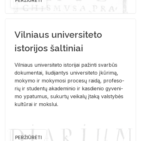
PERŽIŪRĖTI
Vilniaus universiteto
istorijos šaltiniai
Vil­niaus uni­ver­si­te­to is­to­ri­jai pa­žin­ti svar­būs
do­ku­men­tai, liu­di­jan­tys uni­ver­si­te­to įkū­ri­mą,
mo­ky­mo ir mo­ky­mo­si pro­ce­sų rai­dą, pro­fe­so­
rių ir stu­den­tų aka­de­mi­nio ir kas­die­nio gy­ve­ni­
mo ypa­tu­mus, su­kur­tų vei­ka­lų įta­ką vals­ty­bės
kul­tū­rai ir moks­lui.
PERŽIŪRĖTI