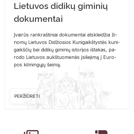
Lietuvos didikų giminių
dokumentai
Įvai­rūs rank­raš­ti­niai do­ku­men­tai at­sklei­džia ži­
no­mų Lie­tu­vos Di­džio­sios Ku­ni­gaikš­tys­tės ku­ni­
gaikš­čių bei di­di­kų gi­mi­nių is­to­ri­jos iš­ta­kas, pa­
ro­do Lie­tu­vos aukš­tuo­me­nės įsi­lie­ji­mą į Eu­ro­
pos kil­min­gų­jų šei­mą.
PERŽIŪRĖTI