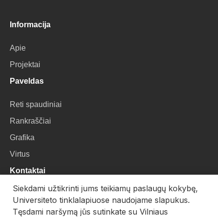
Informacija
Apie
Projektai
Paveldas
Reti spaudiniai
Rankraščiai
Grafika
Virtus
Kontaktai
Siekdami užtikrinti jums teikiamų paslaugų kokybę,
VU Biblioteka
Universiteto tinklalapiuose naudojame slapukus.
Universiteto g. 3, LT-01122, Vilnius
Tęsdami naršymą jūs sutinkate su Vilniaus