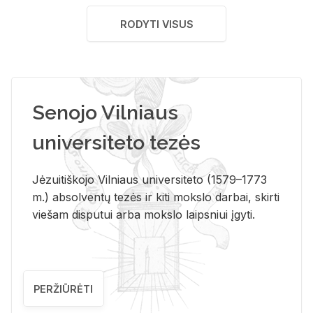
RODYTI VISUS
Senojo Vilniaus
universiteto tezės
Jėzuitiškojo Vilniaus universiteto (1579–1773
m.) absolventų tezės ir kiti mokslo darbai, skirti
viešam disputui arba mokslo laipsniui įgyti.
PERŽIŪRĖTI