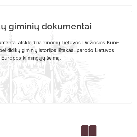
kų giminių dokumentai
u­men­tai at­sklei­džia ži­no­mų Lie­tu­vos Di­džio­sios Ku­ni­
ei di­di­kų gi­mi­nių is­to­ri­jos iš­ta­kas, pa­ro­do Lie­tu­vos
į Eu­ro­pos kil­min­gų­jų šei­mą.