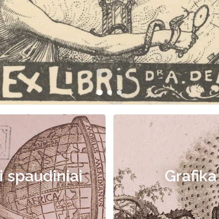
i spaudiniai
Grafika