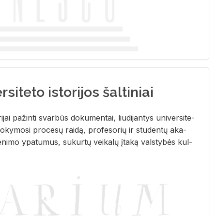
siteto istorijos šaltiniai
­ri­jai pa­žin­ti svar­būs do­ku­men­tai, liu­di­jan­tys uni­ver­si­te­
­ky­mo­si pro­ce­sų rai­dą, pro­fe­so­rių ir stu­den­tų aka­
e­ni­mo ypa­tu­mus, su­kur­tų vei­ka­lų įta­ką vals­ty­bės kul­