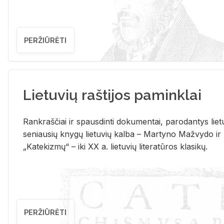
PERŽIŪRĖTI
Lietuvių raštijos paminklai
Rank­raš­čiai ir spaus­din­ti do­ku­men­tai, pa­ro­dan­tys lie­t
se­niau­sių kny­gų lie­tu­vių kal­ba – Mar­ty­no Ma­žvy­do ir
„Ka­te­kiz­mų“ – iki XX a. lie­tu­vių li­te­ra­tū­ros kla­si­kų.
PERŽIŪRĖTI