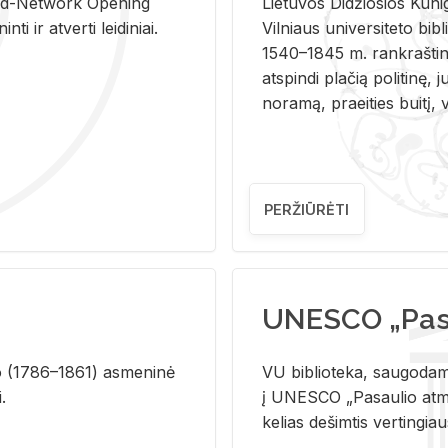
and-Ne­twork Ope­ning
Lie­tu­vos Di­džio­sios Ku­n
i ir at­ver­ti lei­di­niai.
Vil­niaus uni­ver­si­te­to bi­b­
1540–1845 m. rank­raš­ti­ni
at­spin­di pla­čią po­li­ti­nę, j
no­ra­mą, pra­ei­ties bui­tį, vi
PERŽIŪRĖTI
UNESCO „Pasa
­lio (1786–1861) as­me­ni­nė
VU biblioteka, saugodama 
i.
į UNESCO „Pasaulio atmin
kelias dešimtis vertingia