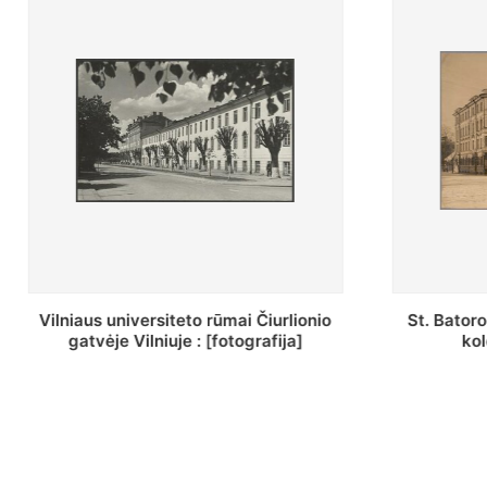
St. Batoro universiteto J. Pilsudskio
[Inventor
kolegija : [fotografija]
bazilijonų