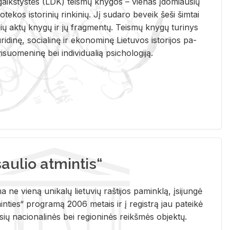
i­gaikš­tys­tės (LDK) teis­mų kny­gos – vie­nas įdo­miau­sių
lio­te­kos is­to­ri­nių rin­ki­nių. Jį su­da­ro be­veik šeši šim­tai
ų aktų kny­gų ir jų frag­men­tų. Teis­mų kny­gų tu­ri­nys
u­ri­di­nę, so­cia­li­nę ir eko­no­mi­nę Lie­tu­vos is­to­ri­jos pa­
­suo­me­ni­nę bei in­di­vi­dua­lią psi­cho­lo­gi­ją.
ulio atmintis“
ne vieną unikalų lietuvių raštijos paminklą, įsijungė
ties“ programą 2006 metais ir į registrą jau pateikė
usių nacionalinės bei regioninės reikšmės objektų.