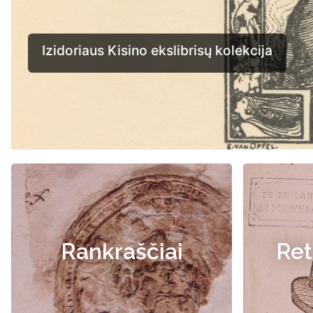
Rankraščiai
Ret