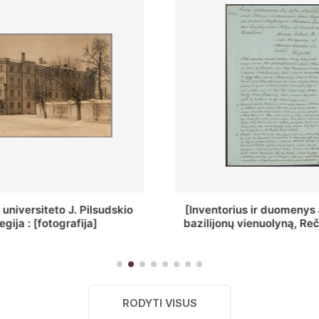
ius ir duomenys apie Selcų
„Wiadomośc Połockiey 
 vienuolyną, Rečycos pav.]
Dyecezyi..."
RODYTI VISUS