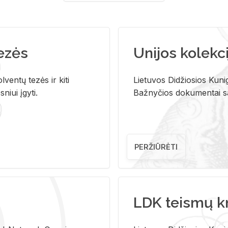
tezės
Unijos kolekci
ventų tezės ir kiti
Lietuvos Didžiosios Kunig
niui įgyti.
Bažnyčios dokumentai sau
PERŽIŪRĖTI
LDK teismų k