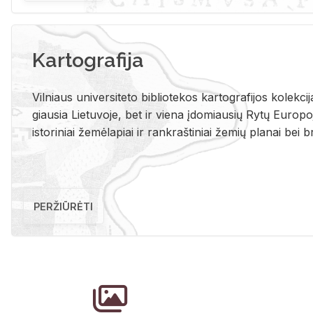
Kartografija
Vil­niaus uni­ver­si­te­to bi­b­lio­te­kos kar­to­gra­fi­jos ko­lek­c
giau­sia Lie­tu­vo­je, bet ir vie­na įdo­miau­sių Rytų Eu­ro­po­je
is­to­ri­niai že­mė­la­piai ir rank­raš­ti­niai že­mių pla­nai bei br
PERŽIŪRĖTI