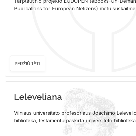
Tarp­tau­ti­nio pro­jek­to EO­DO­PEN (eBo­oks-On-De­m
Pub­li­ca­tions for Eu­ro­pe­an Ne­ti­zens) metu su­skait­me­nin­t
PERŽIŪRĖTI
Leleveliana
Vil­niaus uni­ver­si­te­to pro­fe­so­riaus Jo­a­chi­mo Le­le­ve
bi­b­lio­te­ka, te­sta­men­tu pa­skir­ta uni­ver­si­te­to bi­b­lio­te­ka