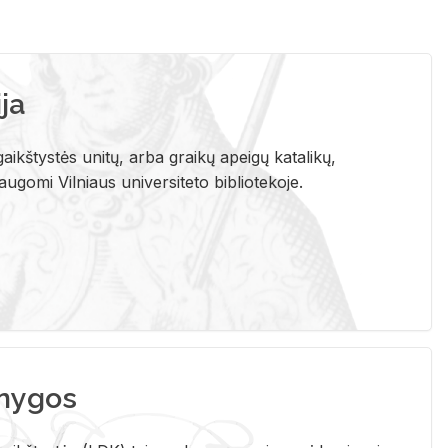
ja
aikštystės unitų, arba graikų apeigų katalikų,
gomi Vilniaus universiteto bibliotekoje.
nygos