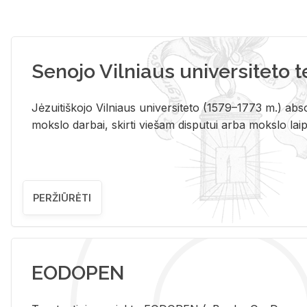
Senojo Vilniaus universiteto 
Jėzuitiškojo Vilniaus universiteto (1579–1773 m.) absol
mokslo darbai, skirti viešam disputui arba mokslo laips
PERŽIŪRĖTI
EODOPEN