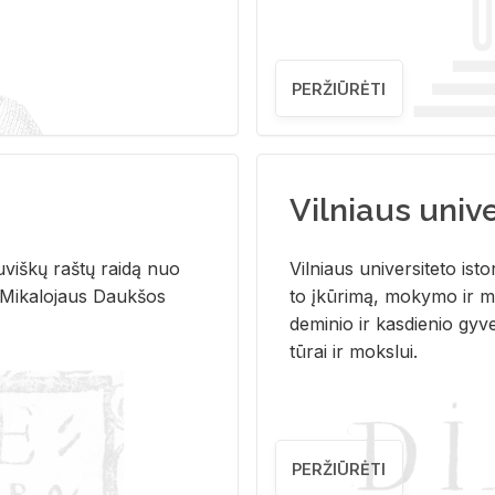
PERŽIŪRĖTI
Vilniaus univer
u­viš­kų raš­tų rai­dą nuo
Vil­niaus uni­ver­si­te­to is­to
 Mi­ka­lo­jaus Dauk­šos
to įkū­ri­mą, mo­ky­mo ir mo
de­mi­nio ir kas­die­nio gy­v
tū­rai ir moks­lui.
PERŽIŪRĖTI