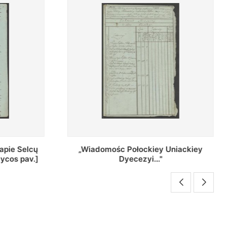
Uniackiey
Regestr Parochow Dekanatu
Brzeskiego