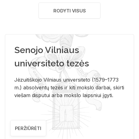
RODYTI VISUS
Senojo Vilniaus
universiteto tezės
Jėzuitiškojo Vilniaus universiteto (1579–1773
m.) absolventų tezės ir kiti mokslo darbai, skirti
viešam disputui arba mokslo laipsniui įgyti.
PERŽIŪRĖTI