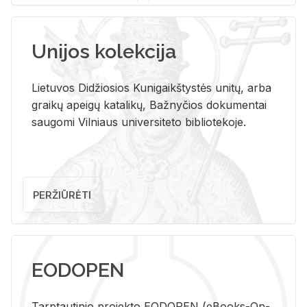
Unijos kolekcija
Lietuvos Didžiosios Kunigaikštystės unitų, arba
graikų apeigų katalikų, Bažnyčios dokumentai
saugomi Vilniaus universiteto bibliotekoje.
PERŽIŪRĖTI
EODOPEN
Tarp­tau­ti­nio pro­jek­to EO­DO­PEN (eBo­oks-On-