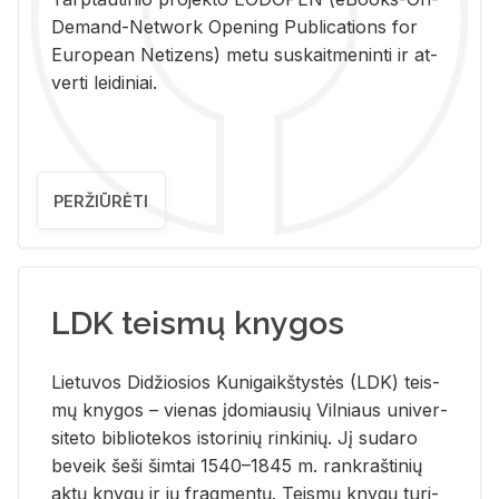
De­mand-Ne­twork Ope­ning Pub­li­ca­tions for
Eu­ro­pe­an Ne­ti­zens) metu su­skait­me­nin­ti ir at­
ver­ti lei­di­niai.
PERŽIŪRĖTI
LDK teismų knygos
Lie­tu­vos Di­džio­sios Ku­ni­gaikš­tys­tės (LDK) teis­
mų kny­gos – vie­nas įdo­miau­sių Vil­niaus uni­ver­
si­te­to bi­b­lio­te­kos is­to­ri­nių rin­ki­nių. Jį su­da­ro
be­veik šeši šim­tai 1540–1845 m. rank­raš­ti­nių
aktų kny­gų ir jų frag­men­tų. Teis­mų kny­gų tu­ri­