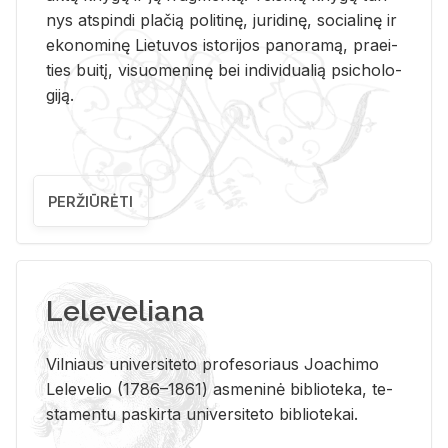
nys at­spin­di pla­čią po­li­ti­nę, ju­ri­di­nę, so­cia­li­nę ir
eko­no­mi­nę Lie­tu­vos is­to­ri­jos pa­no­ra­mą, pra­ei­
ties bui­tį, vi­suo­me­ni­nę bei in­di­vi­dua­lią psi­cho­lo­
gi­ją.
PERŽIŪRĖTI
Leleveliana
Vil­niaus uni­ver­si­te­to pro­fe­so­riaus Jo­a­chi­mo
Le­le­ve­lio (1786–1861) as­me­ni­nė bi­b­lio­te­ka, te­
sta­men­tu pa­skir­ta uni­ver­si­te­to bi­b­lio­te­kai.