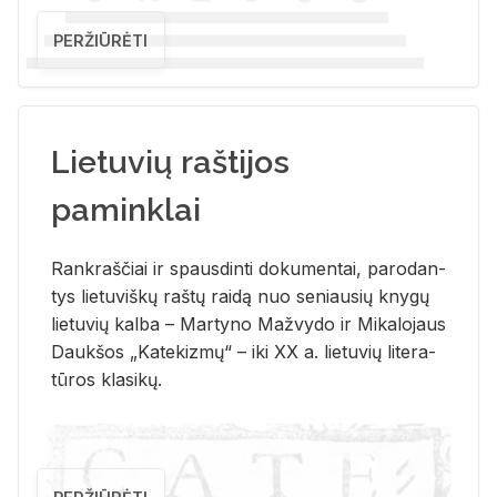
PERŽIŪRĖTI
Lietuvių raštijos
paminklai
Rank­raš­čiai ir spaus­din­ti do­ku­men­tai, pa­ro­dan­
tys lie­tu­viš­kų raš­tų rai­dą nuo se­niau­sių kny­gų
lie­tu­vių kal­ba – Mar­ty­no Ma­žvy­do ir Mi­ka­lo­jaus
Dauk­šos „Ka­te­kiz­mų“ – iki XX a. lie­tu­vių li­te­ra­
tū­ros kla­si­kų.