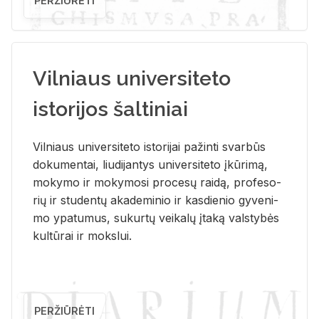
PERŽIŪRĖTI
Vilniaus universiteto
istorijos šaltiniai
Vil­niaus uni­ver­si­te­to is­to­ri­jai pa­žin­ti svar­būs
do­ku­men­tai, liu­di­jan­tys uni­ver­si­te­to įkū­ri­mą,
mo­ky­mo ir mo­ky­mo­si pro­ce­sų rai­dą, pro­fe­so­
rių ir stu­den­tų aka­de­mi­nio ir kas­die­nio gy­ve­ni­
mo ypa­tu­mus, su­kur­tų vei­ka­lų įta­ką vals­ty­bės
kul­tū­rai ir moks­lui.
PERŽIŪRĖTI