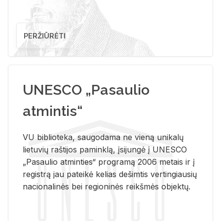
PERŽIŪRĖTI
UNESCO „Pasaulio
atmintis“
VU biblioteka, saugodama ne vieną unikalų
lietuvių raštijos paminklą, įsijungė į UNESCO
„Pasaulio atminties“ programą 2006 metais ir į
registrą jau pateikė kelias dešimtis vertingiausių
nacionalinės bei regioninės reikšmės objektų.