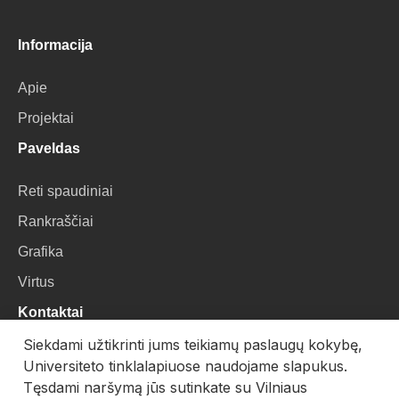
Informacija
Apie
Projektai
Paveldas
Reti spaudiniai
Rankraščiai
Grafika
Virtus
Kontaktai
Siekdami užtikrinti jums teikiamų paslaugų kokybę,
VU Biblioteka
Universiteto tinklalapiuose naudojame slapukus.
Universiteto g. 3, LT-01122, Vilnius
Tęsdami naršymą jūs sutinkate su Vilniaus