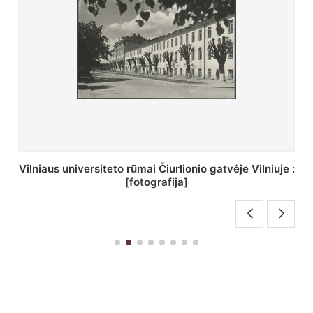
St. Batoro universiteto J. Pilsudskio kolegija :
[fotografija]