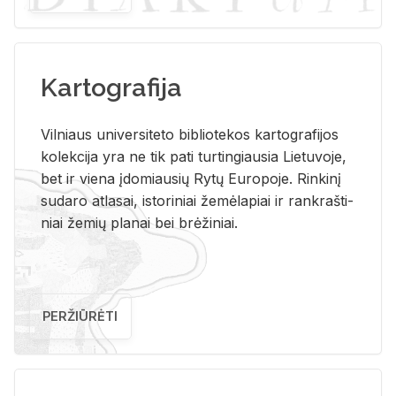
Kartografija
Vil­niaus uni­ver­si­te­to bi­b­lio­te­kos kar­to­gra­fi­jos
ko­lek­ci­ja yra ne tik pati tur­tin­giau­sia Lie­tu­vo­je,
bet ir vie­na įdo­miau­sių Rytų Eu­ro­po­je. Rin­ki­nį
su­da­ro at­la­sai, is­to­ri­niai že­mė­la­piai ir rank­raš­ti­
niai že­mių pla­nai bei brė­ži­niai.
PERŽIŪRĖTI