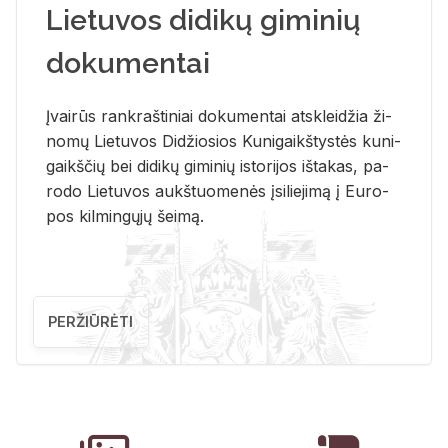
Lietuvos didikų giminių
dokumentai
Įvai­rūs rank­raš­ti­niai do­ku­men­tai at­sklei­džia ži­
no­mų Lie­tu­vos Di­džio­sios Ku­ni­gaikš­tys­tės ku­ni­
gaikš­čių bei di­di­kų gi­mi­nių is­to­ri­jos iš­ta­kas, pa­
ro­do Lie­tu­vos aukš­tuo­me­nės įsi­lie­ji­mą į Eu­ro­
pos kil­min­gų­jų šei­mą.
PERŽIŪRĖTI