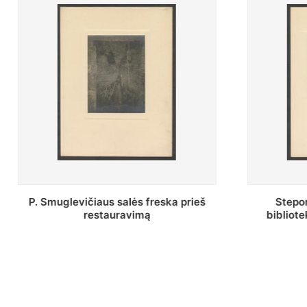
Stepono Batoro universiteto
Baltosio
bibliotekos Profesorių skaitykla