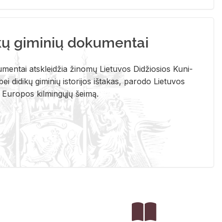
kų giminių dokumentai
u­men­tai at­sklei­džia ži­no­mų Lie­tu­vos Di­džio­sios Ku­ni­
ei di­di­kų gi­mi­nių is­to­ri­jos iš­ta­kas, pa­ro­do Lie­tu­vos
į Eu­ro­pos kil­min­gų­jų šei­mą.