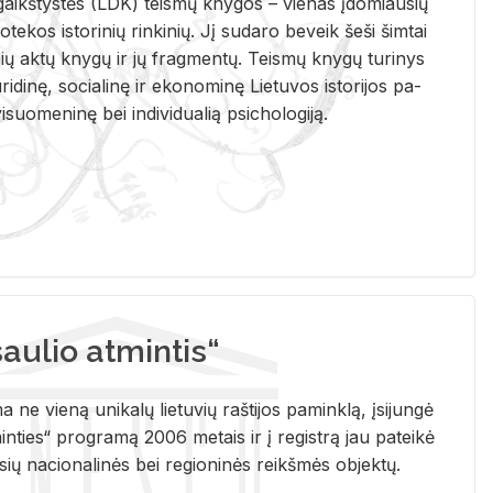
i­gaikš­tys­tės (LDK) teis­mų kny­gos – vie­nas įdo­miau­sių
lio­te­kos is­to­ri­nių rin­ki­nių. Jį su­da­ro be­veik šeši šim­tai
ų aktų kny­gų ir jų frag­men­tų. Teis­mų kny­gų tu­ri­nys
u­ri­di­nę, so­cia­li­nę ir eko­no­mi­nę Lie­tu­vos is­to­ri­jos pa­
­suo­me­ni­nę bei in­di­vi­dua­lią psi­cho­lo­gi­ją.
ulio atmintis“
ne vieną unikalų lietuvių raštijos paminklą, įsijungė
ties“ programą 2006 metais ir į registrą jau pateikė
usių nacionalinės bei regioninės reikšmės objektų.