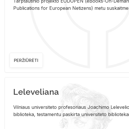
Tarp­tau­ti­nio pro­jek­to EO­DO­PEN (eBo­oks-On-De­m
Pub­li­ca­tions for Eu­ro­pe­an Ne­ti­zens) metu su­skait­me­nin­t
PERŽIŪRĖTI
Leleveliana
Vil­niaus uni­ver­si­te­to pro­fe­so­riaus Jo­a­chi­mo Le­le­ve
bi­b­lio­te­ka, te­sta­men­tu pa­skir­ta uni­ver­si­te­to bi­b­lio­te­ka