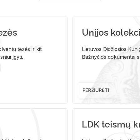
tezės
Unijos kolekci
ventų tezės ir kiti
Lietuvos Didžiosios Kunig
niui įgyti.
Bažnyčios dokumentai sau
PERŽIŪRĖTI
LDK teismų k