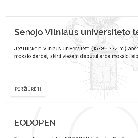
Senojo Vilniaus universiteto 
Jėzuitiškojo Vilniaus universiteto (1579–1773 m.) absol
mokslo darbai, skirti viešam disputui arba mokslo laips
PERŽIŪRĖTI
EODOPEN