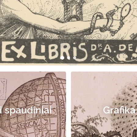
i spaudiniai
Grafika