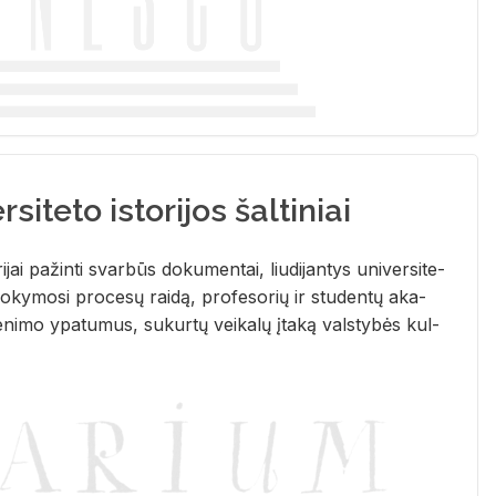
siteto istorijos šaltiniai
­ri­jai pa­žin­ti svar­būs do­ku­men­tai, liu­di­jan­tys uni­ver­si­te­
­ky­mo­si pro­ce­sų rai­dą, pro­fe­so­rių ir stu­den­tų aka­
e­ni­mo ypa­tu­mus, su­kur­tų vei­ka­lų įta­ką vals­ty­bės kul­