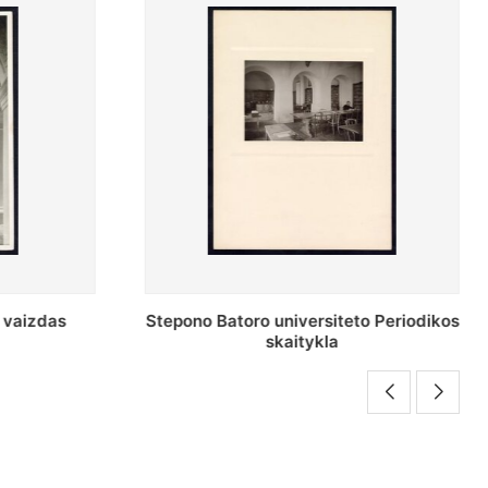
o Periodikos
Periodikos skaitykla Stepono Batoro
universiteto bibliotekoje