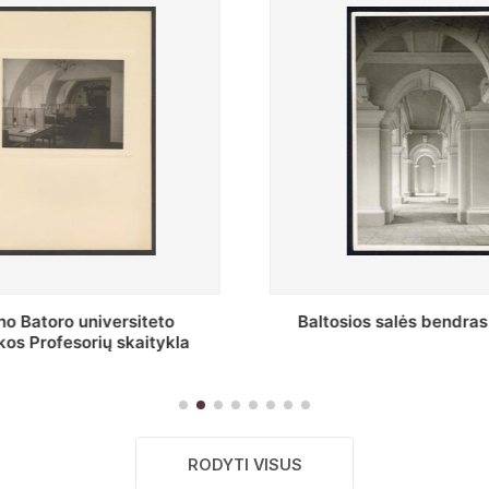
s salės bendras vaizdas
Stepono Batoro universitet
skaitykla
RODYTI VISUS