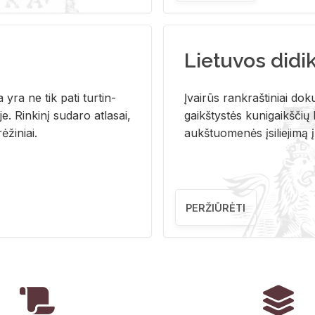
Lietuvos didi
i­ja yra ne tik pati tur­tin­
Įvai­rūs rank­raš­ti­niai do­k
. Rin­ki­nį su­da­ro at­la­sai,
gaikš­tys­tės ku­ni­gaikš­čių b
ė­ži­niai.
aukš­tuo­me­nės įsi­lie­ji­mą 
PERŽIŪRĖTI