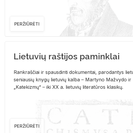
PERŽIŪRĖTI
Lietuvių raštijos paminklai
Rank­raš­čiai ir spaus­din­ti do­ku­men­tai, pa­ro­dan­tys lie­t
se­niau­sių kny­gų lie­tu­vių kal­ba – Mar­ty­no Ma­žvy­do ir
„Ka­te­kiz­mų“ – iki XX a. lie­tu­vių li­te­ra­tū­ros kla­si­kų.
PERŽIŪRĖTI