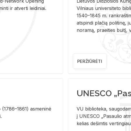
and-Ne­twork Ope­ning
Lie­tu­vos Di­džio­sios Ku­n
i ir at­ver­ti lei­di­niai.
Vil­niaus uni­ver­si­te­to bi­b­
1540–1845 m. rank­raš­ti­ni
at­spin­di pla­čią po­li­ti­nę, j
no­ra­mą, pra­ei­ties bui­tį, vi
PERŽIŪRĖTI
UNESCO „Pasa
­lio (1786–1861) as­me­ni­nė
VU biblioteka, saugodama 
i.
į UNESCO „Pasaulio atmin
kelias dešimtis vertingia