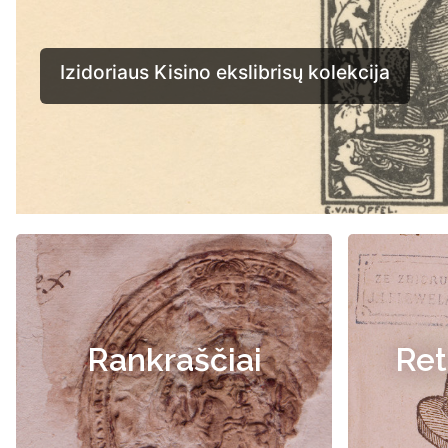
Rankraščiai
Ret