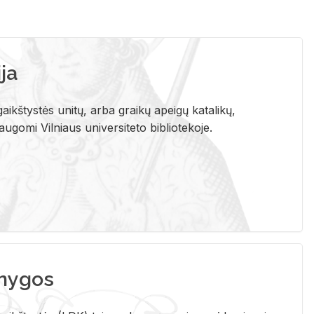
ja
aikštystės unitų, arba graikų apeigų katalikų,
gomi Vilniaus universiteto bibliotekoje.
nygos