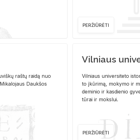
PERŽIŪRĖTI
Vilniaus univer
u­viš­kų raš­tų rai­dą nuo
Vil­niaus uni­ver­si­te­to is­to
 Mi­ka­lo­jaus Dauk­šos
to įkū­ri­mą, mo­ky­mo ir mo
de­mi­nio ir kas­die­nio gy­v
tū­rai ir moks­lui.
PERŽIŪRĖTI