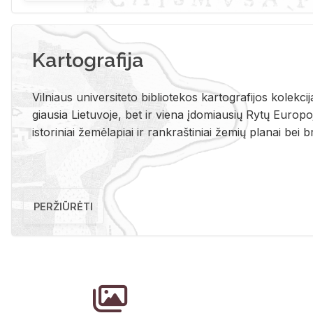
Kartografija
Vil­niaus uni­ver­si­te­to bi­b­lio­te­kos kar­to­gra­fi­jos ko­lek­c
giau­sia Lie­tu­vo­je, bet ir vie­na įdo­miau­sių Rytų Eu­ro­po­je
is­to­ri­niai že­mė­la­piai ir rank­raš­ti­niai že­mių pla­nai bei br
PERŽIŪRĖTI