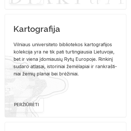
Kartografija
Vil­niaus uni­ver­si­te­to bi­b­lio­te­kos kar­to­gra­fi­jos
ko­lek­ci­ja yra ne tik pati tur­tin­giau­sia Lie­tu­vo­je,
bet ir vie­na įdo­miau­sių Rytų Eu­ro­po­je. Rin­ki­nį
su­da­ro at­la­sai, is­to­ri­niai že­mė­la­piai ir rank­raš­ti­
niai že­mių pla­nai bei brė­ži­niai.
PERŽIŪRĖTI