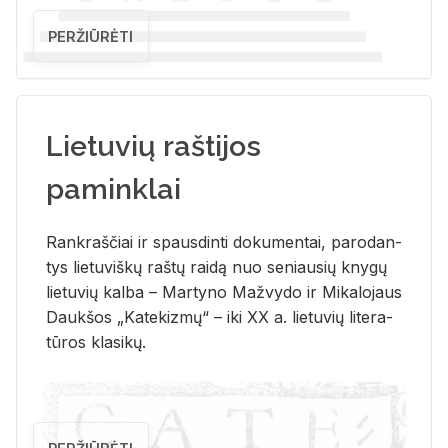
PERŽIŪRĖTI
Lietuvių raštijos
paminklai
Rank­raš­čiai ir spaus­din­ti do­ku­men­tai, pa­ro­dan­
tys lie­tu­viš­kų raš­tų rai­dą nuo se­niau­sių kny­gų
lie­tu­vių kal­ba – Mar­ty­no Ma­žvy­do ir Mi­ka­lo­jaus
Dauk­šos „Ka­te­kiz­mų“ – iki XX a. lie­tu­vių li­te­ra­
tū­ros kla­si­kų.