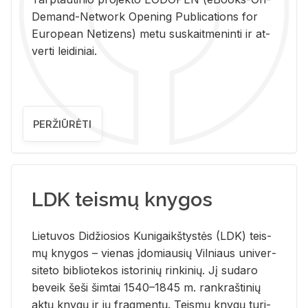
De­mand-Ne­twork Ope­ning Pub­li­ca­tions for
Eu­ro­pe­an Ne­ti­zens) metu su­skait­me­nin­ti ir at­
ver­ti lei­di­niai.
PERŽIŪRĖTI
LDK teismų knygos
Lie­tu­vos Di­džio­sios Ku­ni­gaikš­tys­tės (LDK) teis­
mų kny­gos – vie­nas įdo­miau­sių Vil­niaus uni­ver­
si­te­to bi­b­lio­te­kos is­to­ri­nių rin­ki­nių. Jį su­da­ro
be­veik šeši šim­tai 1540–1845 m. rank­raš­ti­nių
aktų kny­gų ir jų frag­men­tų. Teis­mų kny­gų tu­ri­