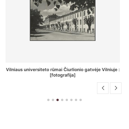
St. Batoro universiteto J. Pilsudskio kolegija :
[fotografija]