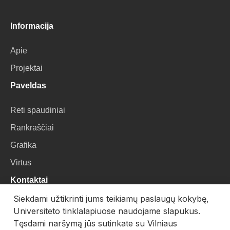
Informacija
Apie
Projektai
Paveldas
Reti spaudiniai
Rankraščiai
Grafika
Virtus
Kontaktai
Siekdami užtikrinti jums teikiamų paslaugų kokybę,
VU Biblioteka
Universiteto tinklalapiuose naudojame slapukus.
Universiteto g. 3, LT-01122, Vilnius
Tęsdami naršymą jūs sutinkate su Vilniaus