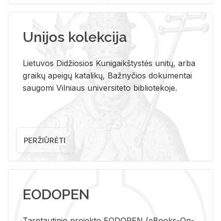
Unijos kolekcija
Lietuvos Didžiosios Kunigaikštystės unitų, arba
graikų apeigų katalikų, Bažnyčios dokumentai
saugomi Vilniaus universiteto bibliotekoje.
PERŽIŪRĖTI
EODOPEN
Tarp­tau­ti­nio pro­jek­to EO­DO­PEN (eBo­oks-On-