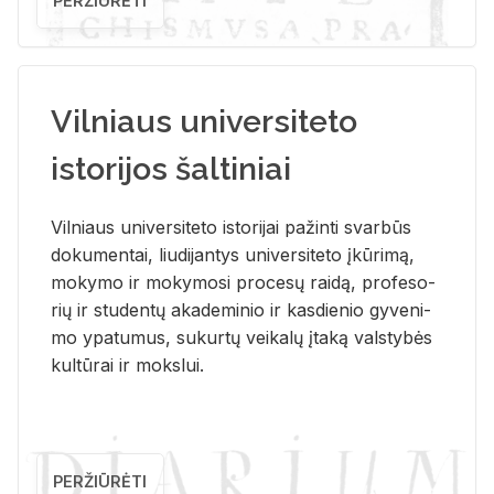
PERŽIŪRĖTI
Vilniaus universiteto
istorijos šaltiniai
Vil­niaus uni­ver­si­te­to is­to­ri­jai pa­žin­ti svar­būs
do­ku­men­tai, liu­di­jan­tys uni­ver­si­te­to įkū­ri­mą,
mo­ky­mo ir mo­ky­mo­si pro­ce­sų rai­dą, pro­fe­so­
rių ir stu­den­tų aka­de­mi­nio ir kas­die­nio gy­ve­ni­
mo ypa­tu­mus, su­kur­tų vei­ka­lų įta­ką vals­ty­bės
kul­tū­rai ir moks­lui.
PERŽIŪRĖTI