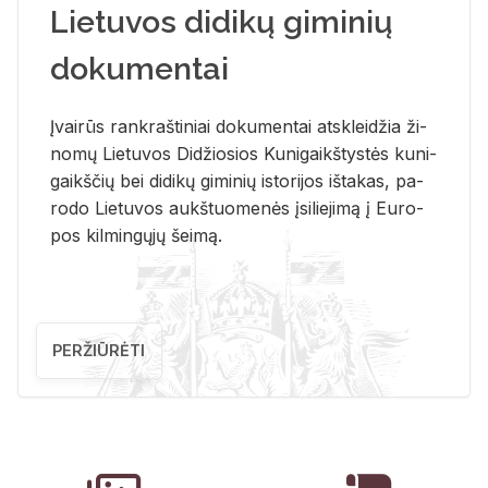
Lietuvos didikų giminių
dokumentai
Įvai­rūs rank­raš­ti­niai do­ku­men­tai at­sklei­džia ži­
no­mų Lie­tu­vos Di­džio­sios Ku­ni­gaikš­tys­tės ku­ni­
gaikš­čių bei di­di­kų gi­mi­nių is­to­ri­jos iš­ta­kas, pa­
ro­do Lie­tu­vos aukš­tuo­me­nės įsi­lie­ji­mą į Eu­ro­
pos kil­min­gų­jų šei­mą.
PERŽIŪRĖTI