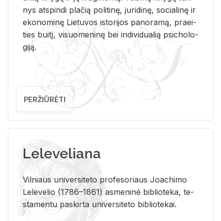
nys at­spin­di pla­čią po­li­ti­nę, ju­ri­di­nę, so­cia­li­nę ir
eko­no­mi­nę Lie­tu­vos is­to­ri­jos pa­no­ra­mą, pra­ei­
ties bui­tį, vi­suo­me­ni­nę bei in­di­vi­dua­lią psi­cho­lo­
gi­ją.
PERŽIŪRĖTI
Leleveliana
Vil­niaus uni­ver­si­te­to pro­fe­so­riaus Jo­a­chi­mo
Le­le­ve­lio (1786–1861) as­me­ni­nė bi­b­lio­te­ka, te­
sta­men­tu pa­skir­ta uni­ver­si­te­to bi­b­lio­te­kai.