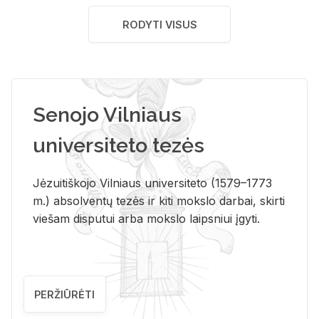
RODYTI VISUS
Senojo Vilniaus
universiteto tezės
Jėzuitiškojo Vilniaus universiteto (1579–1773
m.) absolventų tezės ir kiti mokslo darbai, skirti
viešam disputui arba mokslo laipsniui įgyti.
PERŽIŪRĖTI