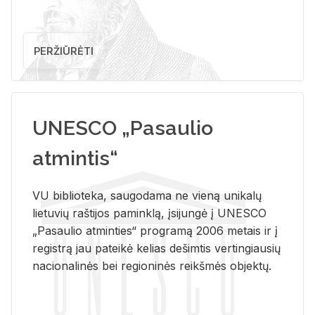
PERŽIŪRĖTI
UNESCO „Pasaulio
atmintis“
VU biblioteka, saugodama ne vieną unikalų
lietuvių raštijos paminklą, įsijungė į UNESCO
„Pasaulio atminties“ programą 2006 metais ir į
registrą jau pateikė kelias dešimtis vertingiausių
nacionalinės bei regioninės reikšmės objektų.