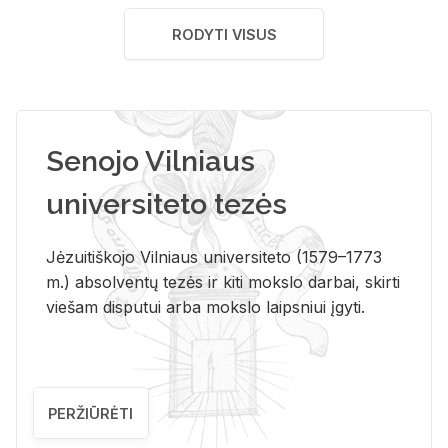
RODYTI VISUS
Senojo Vilniaus
universiteto tezės
Jėzuitiškojo Vilniaus universiteto (1579–1773
m.) absolventų tezės ir kiti mokslo darbai, skirti
viešam disputui arba mokslo laipsniui įgyti.
PERŽIŪRĖTI