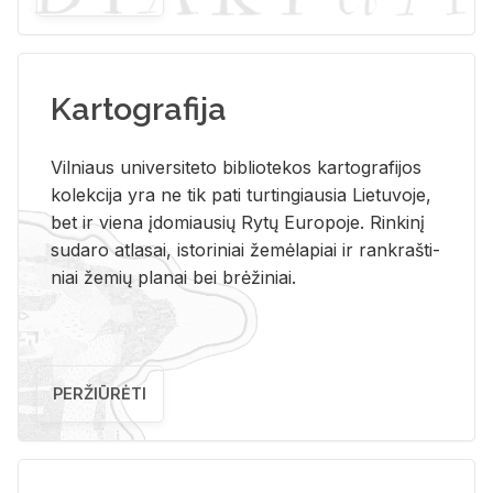
Kartografija
Vil­niaus uni­ver­si­te­to bi­b­lio­te­kos kar­to­gra­fi­jos
ko­lek­ci­ja yra ne tik pati tur­tin­giau­sia Lie­tu­vo­je,
bet ir vie­na įdo­miau­sių Rytų Eu­ro­po­je. Rin­ki­nį
su­da­ro at­la­sai, is­to­ri­niai že­mė­la­piai ir rank­raš­ti­
niai že­mių pla­nai bei brė­ži­niai.
PERŽIŪRĖTI