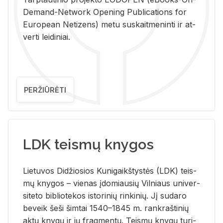
De­mand-Ne­twork Ope­ning Pub­li­ca­tions for
Eu­ro­pe­an Ne­ti­zens) metu su­skait­me­nin­ti ir at­
ver­ti lei­di­niai.
PERŽIŪRĖTI
LDK teismų knygos
Lie­tu­vos Di­džio­sios Ku­ni­gaikš­tys­tės (LDK) teis­
mų kny­gos – vie­nas įdo­miau­sių Vil­niaus uni­ver­
si­te­to bi­b­lio­te­kos is­to­ri­nių rin­ki­nių. Jį su­da­ro
be­veik šeši šim­tai 1540–1845 m. rank­raš­ti­nių
aktų kny­gų ir jų frag­men­tų. Teis­mų kny­gų tu­ri­