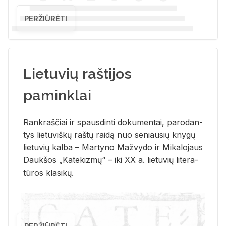
PERŽIŪRĖTI
Lietuvių raštijos
paminklai
Rank­raš­čiai ir spaus­din­ti do­ku­men­tai, pa­ro­dan­
tys lie­tu­viš­kų raš­tų rai­dą nuo se­niau­sių kny­gų
lie­tu­vių kal­ba – Mar­ty­no Ma­žvy­do ir Mi­ka­lo­jaus
Dauk­šos „Ka­te­kiz­mų“ – iki XX a. lie­tu­vių li­te­ra­
tū­ros kla­si­kų.