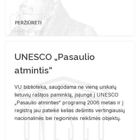
PERŽIŪRĖTI
UNESCO „Pasaulio
atmintis“
VU biblioteka, saugodama ne vieną unikalų
lietuvių raštijos paminklą, įsijungė į UNESCO
„Pasaulio atminties“ programą 2006 metais ir į
registrą jau pateikė kelias dešimtis vertingiausių
nacionalinės bei regioninės reikšmės objektų.