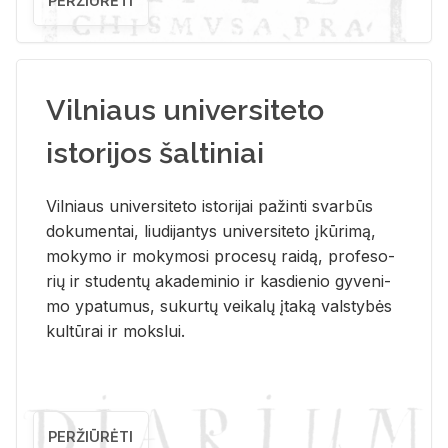
PERŽIŪRĖTI
Vilniaus universiteto
istorijos šaltiniai
Vil­niaus uni­ver­si­te­to is­to­ri­jai pa­žin­ti svar­būs
do­ku­men­tai, liu­di­jan­tys uni­ver­si­te­to įkū­ri­mą,
mo­ky­mo ir mo­ky­mo­si pro­ce­sų rai­dą, pro­fe­so­
rių ir stu­den­tų aka­de­mi­nio ir kas­die­nio gy­ve­ni­
mo ypa­tu­mus, su­kur­tų vei­ka­lų įta­ką vals­ty­bės
kul­tū­rai ir moks­lui.
PERŽIŪRĖTI