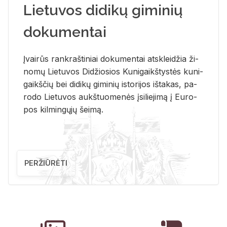
Lietuvos didikų giminių
dokumentai
Įvai­rūs rank­raš­ti­niai do­ku­men­tai at­sklei­džia ži­
no­mų Lie­tu­vos Di­džio­sios Ku­ni­gaikš­tys­tės ku­ni­
gaikš­čių bei di­di­kų gi­mi­nių is­to­ri­jos iš­ta­kas, pa­
ro­do Lie­tu­vos aukš­tuo­me­nės įsi­lie­ji­mą į Eu­ro­
pos kil­min­gų­jų šei­mą.
PERŽIŪRĖTI