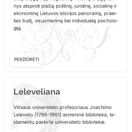
nys at­spin­di pla­čią po­li­ti­nę, ju­ri­di­nę, so­cia­li­nę ir
eko­no­mi­nę Lie­tu­vos is­to­ri­jos pa­no­ra­mą, pra­ei­
ties bui­tį, vi­suo­me­ni­nę bei in­di­vi­dua­lią psi­cho­lo­
gi­ją.
PERŽIŪRĖTI
Leleveliana
Vil­niaus uni­ver­si­te­to pro­fe­so­riaus Jo­a­chi­mo
Le­le­ve­lio (1786–1861) as­me­ni­nė bi­b­lio­te­ka, te­
sta­men­tu pa­skir­ta uni­ver­si­te­to bi­b­lio­te­kai.