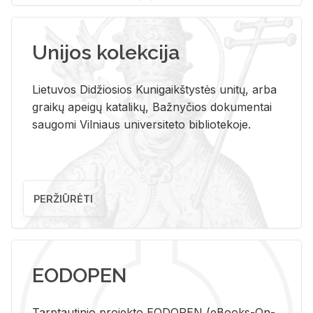
Unijos kolekcija
Lietuvos Didžiosios Kunigaikštystės unitų, arba
graikų apeigų katalikų, Bažnyčios dokumentai
saugomi Vilniaus universiteto bibliotekoje.
PERŽIŪRĖTI
EODOPEN
Tarp­tau­ti­nio pro­jek­to EO­DO­PEN (eBo­oks-On-