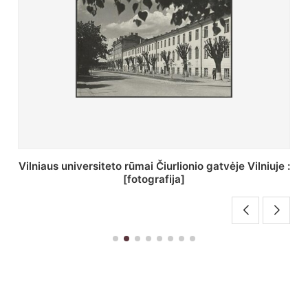
St. Batoro universiteto J. Pilsudskio kolegija :
[fotografija]