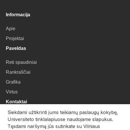
Informacija
Apie
Projektai
Paveldas
Reti spaudiniai
Rankraščiai
Grafika
Virtus
Kontaktai
Siekdami užtikrinti jums teikiamų paslaugų kokybę,
VU Biblioteka
Universiteto tinklalapiuose naudojame slapukus.
Universiteto g. 3, LT-01122, Vilnius
Tęsdami naršymą jūs sutinkate su Vilniaus