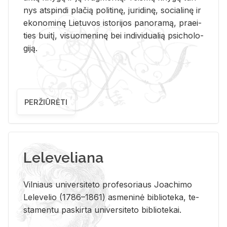
nys at­spin­di pla­čią po­li­ti­nę, ju­ri­di­nę, so­cia­li­nę ir
eko­no­mi­nę Lie­tu­vos is­to­ri­jos pa­no­ra­mą, pra­ei­
ties bui­tį, vi­suo­me­ni­nę bei in­di­vi­dua­lią psi­cho­lo­
gi­ją.
PERŽIŪRĖTI
Leleveliana
Vil­niaus uni­ver­si­te­to pro­fe­so­riaus Jo­a­chi­mo
Le­le­ve­lio (1786–1861) as­me­ni­nė bi­b­lio­te­ka, te­
sta­men­tu pa­skir­ta uni­ver­si­te­to bi­b­lio­te­kai.