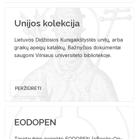
Unijos kolekcija
Lietuvos Didžiosios Kunigaikštystės unitų, arba
graikų apeigų katalikų, Bažnyčios dokumentai
saugomi Vilniaus universiteto bibliotekoje.
PERŽIŪRĖTI
EODOPEN
Tarp­tau­ti­nio pro­jek­to EO­DO­PEN (eBo­oks-On-