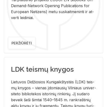
De­mand-Ne­twork Ope­ning Pub­li­ca­tions for
Eu­ro­pe­an Ne­ti­zens) metu su­skait­me­nin­ti ir at­
ver­ti lei­di­niai.
PERŽIŪRĖTI
LDK teismų knygos
Lie­tu­vos Di­džio­sios Ku­ni­gaikš­tys­tės (LDK) teis­
mų kny­gos – vie­nas įdo­miau­sių Vil­niaus uni­ver­
si­te­to bi­b­lio­te­kos is­to­ri­nių rin­ki­nių. Jį su­da­ro
be­veik šeši šim­tai 1540–1845 m. rank­raš­ti­nių
aktų kny­gų ir jų frag­men­tų. Teis­mų kny­gų tu­ri­