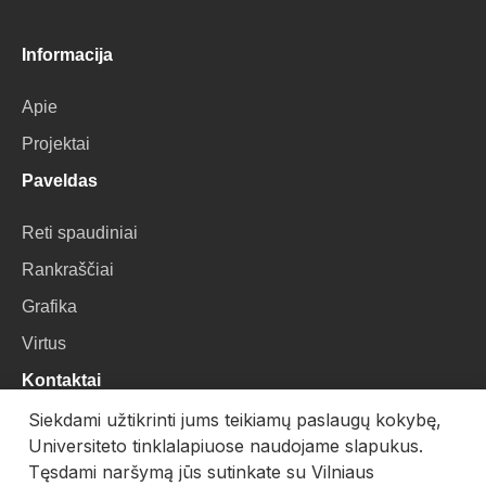
Informacija
Apie
Projektai
Paveldas
Reti spaudiniai
Rankraščiai
Grafika
Virtus
Kontaktai
Siekdami užtikrinti jums teikiamų paslaugų kokybę,
VU Biblioteka
Universiteto tinklalapiuose naudojame slapukus.
Universiteto g. 3, LT-01122, Vilnius
Tęsdami naršymą jūs sutinkate su Vilniaus