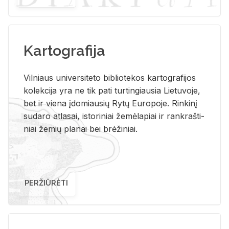
Kartografija
Vil­niaus uni­ver­si­te­to bi­b­lio­te­kos kar­to­gra­fi­jos
ko­lek­ci­ja yra ne tik pati tur­tin­giau­sia Lie­tu­vo­je,
bet ir vie­na įdo­miau­sių Rytų Eu­ro­po­je. Rin­ki­nį
su­da­ro at­la­sai, is­to­ri­niai že­mė­la­piai ir rank­raš­ti­
niai že­mių pla­nai bei brė­ži­niai.
PERŽIŪRĖTI