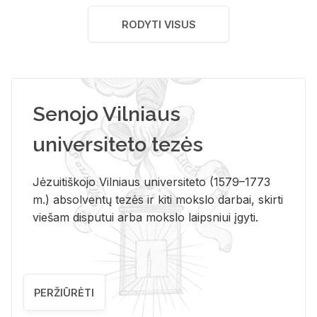
RODYTI VISUS
Senojo Vilniaus
universiteto tezės
Jėzuitiškojo Vilniaus universiteto (1579–1773
m.) absolventų tezės ir kiti mokslo darbai, skirti
viešam disputui arba mokslo laipsniui įgyti.
PERŽIŪRĖTI