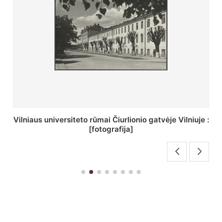
St. Batoro universiteto J. Pilsudskio kolegija :
[fotografija]