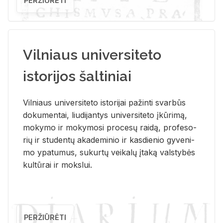
PERŽIŪRĖTI
Vilniaus universiteto
istorijos šaltiniai
Vil­niaus uni­ver­si­te­to is­to­ri­jai pa­žin­ti svar­būs
do­ku­men­tai, liu­di­jan­tys uni­ver­si­te­to įkū­ri­mą,
mo­ky­mo ir mo­ky­mo­si pro­ce­sų rai­dą, pro­fe­so­
rių ir stu­den­tų aka­de­mi­nio ir kas­die­nio gy­ve­ni­
mo ypa­tu­mus, su­kur­tų vei­ka­lų įta­ką vals­ty­bės
kul­tū­rai ir moks­lui.
PERŽIŪRĖTI