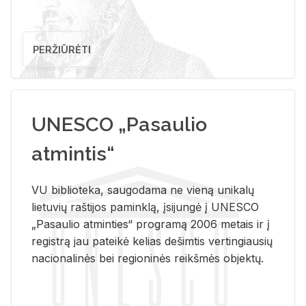
PERŽIŪRĖTI
UNESCO „Pasaulio
atmintis“
VU biblioteka, saugodama ne vieną unikalų
lietuvių raštijos paminklą, įsijungė į UNESCO
„Pasaulio atminties“ programą 2006 metais ir į
registrą jau pateikė kelias dešimtis vertingiausių
nacionalinės bei regioninės reikšmės objektų.