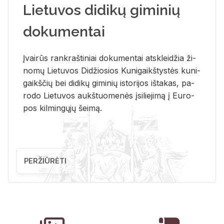
Lietuvos didikų giminių
dokumentai
Įvai­rūs rank­raš­ti­niai do­ku­men­tai at­sklei­džia ži­
no­mų Lie­tu­vos Di­džio­sios Ku­ni­gaikš­tys­tės ku­ni­
gaikš­čių bei di­di­kų gi­mi­nių is­to­ri­jos iš­ta­kas, pa­
ro­do Lie­tu­vos aukš­tuo­me­nės įsi­lie­ji­mą į Eu­ro­
pos kil­min­gų­jų šei­mą.
PERŽIŪRĖTI