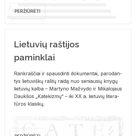
PERŽIŪRĖTI
Lietuvių raštijos
paminklai
Rank­raš­čiai ir spaus­din­ti do­ku­men­tai, pa­ro­dan­
tys lie­tu­viš­kų raš­tų rai­dą nuo se­niau­sių kny­gų
lie­tu­vių kal­ba – Mar­ty­no Ma­žvy­do ir Mi­ka­lo­jaus
Dauk­šos „Ka­te­kiz­mų“ – iki XX a. lie­tu­vių li­te­ra­
tū­ros kla­si­kų.