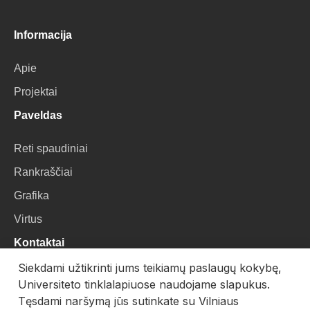
Informacija
Apie
Projektai
Paveldas
Reti spaudiniai
Rankraščiai
Grafika
Virtus
Kontaktai
Siekdami užtikrinti jums teikiamų paslaugų kokybę,
VU Biblioteka
Universiteto tinklalapiuose naudojame slapukus.
Universiteto g. 3, LT-01122, Vilnius
Tęsdami naršymą jūs sutinkate su Vilniaus