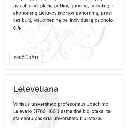
nys at­spin­di pla­čią po­li­ti­nę, ju­ri­di­nę, so­cia­li­nę ir
eko­no­mi­nę Lie­tu­vos is­to­ri­jos pa­no­ra­mą, pra­ei­
ties bui­tį, vi­suo­me­ni­nę bei in­di­vi­dua­lią psi­cho­lo­
gi­ją.
PERŽIŪRĖTI
Leleveliana
Vil­niaus uni­ver­si­te­to pro­fe­so­riaus Jo­a­chi­mo
Le­le­ve­lio (1786–1861) as­me­ni­nė bi­b­lio­te­ka, te­
sta­men­tu pa­skir­ta uni­ver­si­te­to bi­b­lio­te­kai.