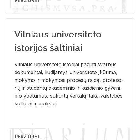
PERŽIŪRĖTI
Vilniaus universiteto
istorijos šaltiniai
Vil­niaus uni­ver­si­te­to is­to­ri­jai pa­žin­ti svar­būs
do­ku­men­tai, liu­di­jan­tys uni­ver­si­te­to įkū­ri­mą,
mo­ky­mo ir mo­ky­mo­si pro­ce­sų rai­dą, pro­fe­so­
rių ir stu­den­tų aka­de­mi­nio ir kas­die­nio gy­ve­ni­
mo ypa­tu­mus, su­kur­tų vei­ka­lų įta­ką vals­ty­bės
kul­tū­rai ir moks­lui.
PERŽIŪRĖTI