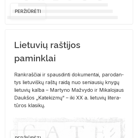
PERŽIŪRĖTI
Lietuvių raštijos
paminklai
Rank­raš­čiai ir spaus­din­ti do­ku­men­tai, pa­ro­dan­
tys lie­tu­viš­kų raš­tų rai­dą nuo se­niau­sių kny­gų
lie­tu­vių kal­ba – Mar­ty­no Ma­žvy­do ir Mi­ka­lo­jaus
Dauk­šos „Ka­te­kiz­mų“ – iki XX a. lie­tu­vių li­te­ra­
tū­ros kla­si­kų.