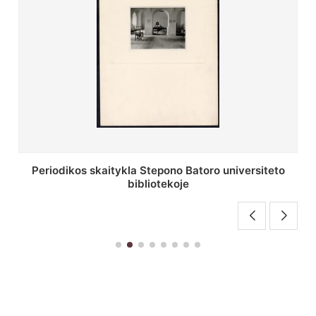
Stepono Batoro universiteto bibliotekos antrojo
aukšto fojė