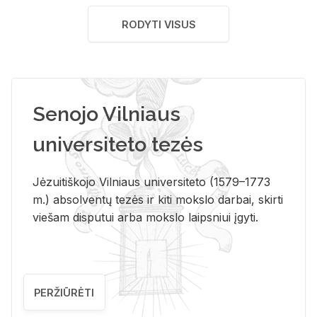
RODYTI VISUS
Senojo Vilniaus
universiteto tezės
Jėzuitiškojo Vilniaus universiteto (1579–1773
m.) absolventų tezės ir kiti mokslo darbai, skirti
viešam disputui arba mokslo laipsniui įgyti.
PERŽIŪRĖTI