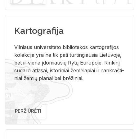
Kartografija
Vil­niaus uni­ver­si­te­to bi­b­lio­te­kos kar­to­gra­fi­jos
ko­lek­ci­ja yra ne tik pati tur­tin­giau­sia Lie­tu­vo­je,
bet ir vie­na įdo­miau­sių Rytų Eu­ro­po­je. Rin­ki­nį
su­da­ro at­la­sai, is­to­ri­niai že­mė­la­piai ir rank­raš­ti­
niai že­mių pla­nai bei brė­ži­niai.
PERŽIŪRĖTI