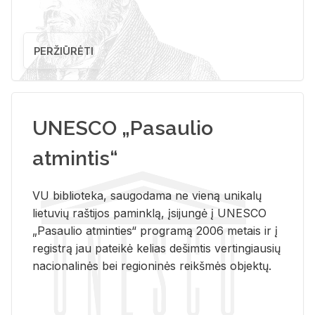
PERŽIŪRĖTI
UNESCO „Pasaulio
atmintis“
VU biblioteka, saugodama ne vieną unikalų
lietuvių raštijos paminklą, įsijungė į UNESCO
„Pasaulio atminties“ programą 2006 metais ir į
registrą jau pateikė kelias dešimtis vertingiausių
nacionalinės bei regioninės reikšmės objektų.