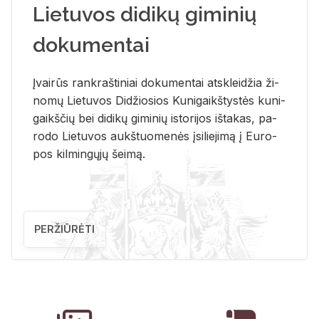
Lietuvos didikų giminių
dokumentai
Įvai­rūs rank­raš­ti­niai do­ku­men­tai at­sklei­džia ži­
no­mų Lie­tu­vos Di­džio­sios Ku­ni­gaikš­tys­tės ku­ni­
gaikš­čių bei di­di­kų gi­mi­nių is­to­ri­jos iš­ta­kas, pa­
ro­do Lie­tu­vos aukš­tuo­me­nės įsi­lie­ji­mą į Eu­ro­
pos kil­min­gų­jų šei­mą.
PERŽIŪRĖTI