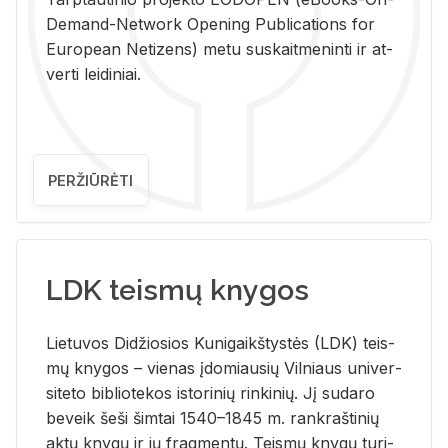
De­mand-Ne­twork Ope­ning Pub­li­ca­tions for
Eu­ro­pe­an Ne­ti­zens) metu su­skait­me­nin­ti ir at­
ver­ti lei­di­niai.
PERŽIŪRĖTI
LDK teismų knygos
Lie­tu­vos Di­džio­sios Ku­ni­gaikš­tys­tės (LDK) teis­
mų kny­gos – vie­nas įdo­miau­sių Vil­niaus uni­ver­
si­te­to bi­b­lio­te­kos is­to­ri­nių rin­ki­nių. Jį su­da­ro
be­veik šeši šim­tai 1540–1845 m. rank­raš­ti­nių
aktų kny­gų ir jų frag­men­tų. Teis­mų kny­gų tu­ri­