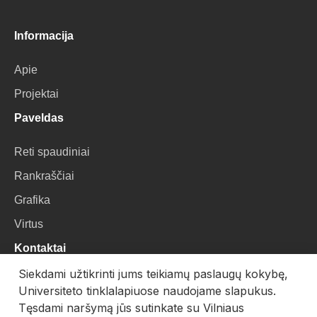
Informacija
Apie
Projektai
Paveldas
Reti spaudiniai
Rankraščiai
Grafika
Virtus
Kontaktai
Siekdami užtikrinti jums teikiamų paslaugų kokybę,
VU Biblioteka
Universiteto tinklalapiuose naudojame slapukus.
Universiteto g. 3, LT-01122, Vilnius
Tęsdami naršymą jūs sutinkate su Vilniaus