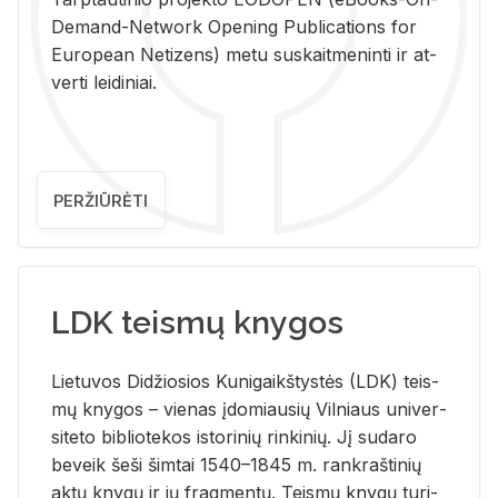
De­mand-Ne­twork Ope­ning Pub­li­ca­tions for
Eu­ro­pe­an Ne­ti­zens) metu su­skait­me­nin­ti ir at­
ver­ti lei­di­niai.
PERŽIŪRĖTI
LDK teismų knygos
Lie­tu­vos Di­džio­sios Ku­ni­gaikš­tys­tės (LDK) teis­
mų kny­gos – vie­nas įdo­miau­sių Vil­niaus uni­ver­
si­te­to bi­b­lio­te­kos is­to­ri­nių rin­ki­nių. Jį su­da­ro
be­veik šeši šim­tai 1540–1845 m. rank­raš­ti­nių
aktų kny­gų ir jų frag­men­tų. Teis­mų kny­gų tu­ri­