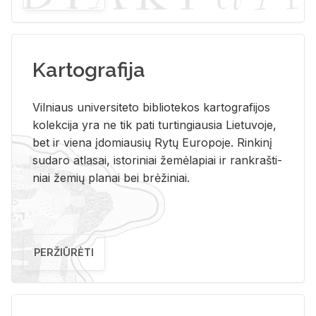
Kartografija
Vil­niaus uni­ver­si­te­to bi­b­lio­te­kos kar­to­gra­fi­jos
ko­lek­ci­ja yra ne tik pati tur­tin­giau­sia Lie­tu­vo­je,
bet ir vie­na įdo­miau­sių Rytų Eu­ro­po­je. Rin­ki­nį
su­da­ro at­la­sai, is­to­ri­niai že­mė­la­piai ir rank­raš­ti­
niai že­mių pla­nai bei brė­ži­niai.
PERŽIŪRĖTI