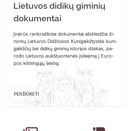
Lietuvos didikų giminių
dokumentai
Įvai­rūs rank­raš­ti­niai do­ku­men­tai at­sklei­džia ži­
no­mų Lie­tu­vos Di­džio­sios Ku­ni­gaikš­tys­tės ku­ni­
gaikš­čių bei di­di­kų gi­mi­nių is­to­ri­jos iš­ta­kas, pa­
ro­do Lie­tu­vos aukš­tuo­me­nės įsi­lie­ji­mą į Eu­ro­
pos kil­min­gų­jų šei­mą.
PERŽIŪRĖTI