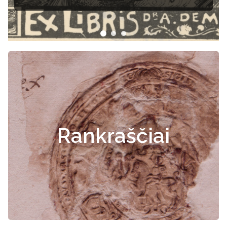
dokumentai
Rankraščiai