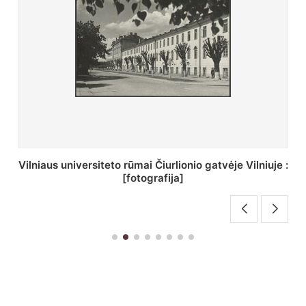
St. Batoro universiteto J. Pilsudskio kolegija :
[fotografija]