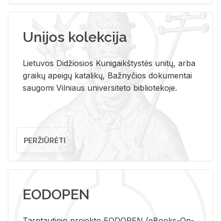
Unijos kolekcija
Lietuvos Didžiosios Kunigaikštystės unitų, arba
graikų apeigų katalikų, Bažnyčios dokumentai
saugomi Vilniaus universiteto bibliotekoje.
PERŽIŪRĖTI
EODOPEN
Tarp­tau­ti­nio pro­jek­to EO­DO­PEN (eBo­oks-On-