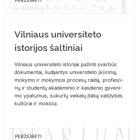
PERŽIŪRĖTI
Vilniaus universiteto
istorijos šaltiniai
Vil­niaus uni­ver­si­te­to is­to­ri­jai pa­žin­ti svar­būs
do­ku­men­tai, liu­di­jan­tys uni­ver­si­te­to įkū­ri­mą,
mo­ky­mo ir mo­ky­mo­si pro­ce­sų rai­dą, pro­fe­so­
rių ir stu­den­tų aka­de­mi­nio ir kas­die­nio gy­ve­ni­
mo ypa­tu­mus, su­kur­tų vei­ka­lų įta­ką vals­ty­bės
kul­tū­rai ir moks­lui.
PERŽIŪRĖTI