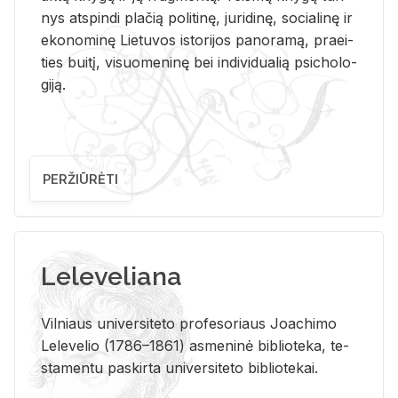
nys at­spin­di pla­čią po­li­ti­nę, ju­ri­di­nę, so­cia­li­nę ir
eko­no­mi­nę Lie­tu­vos is­to­ri­jos pa­no­ra­mą, pra­ei­
ties bui­tį, vi­suo­me­ni­nę bei in­di­vi­dua­lią psi­cho­lo­
gi­ją.
PERŽIŪRĖTI
Leleveliana
Vil­niaus uni­ver­si­te­to pro­fe­so­riaus Jo­a­chi­mo
Le­le­ve­lio (1786–1861) as­me­ni­nė bi­b­lio­te­ka, te­
sta­men­tu pa­skir­ta uni­ver­si­te­to bi­b­lio­te­kai.