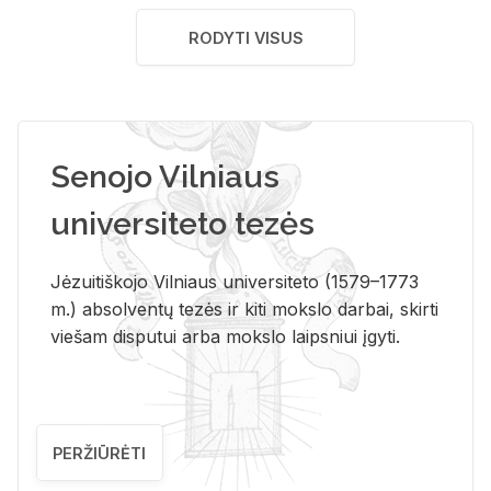
RODYTI VISUS
Senojo Vilniaus
universiteto tezės
Jėzuitiškojo Vilniaus universiteto (1579–1773
m.) absolventų tezės ir kiti mokslo darbai, skirti
viešam disputui arba mokslo laipsniui įgyti.
PERŽIŪRĖTI