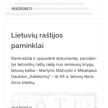
PERŽIŪRĖTI
Lietuvių raštijos
paminklai
Rank­raš­čiai ir spaus­din­ti do­ku­men­tai, pa­ro­dan­
tys lie­tu­viš­kų raš­tų rai­dą nuo se­niau­sių kny­gų
lie­tu­vių kal­ba – Mar­ty­no Ma­žvy­do ir Mi­ka­lo­jaus
Dauk­šos „Ka­te­kiz­mų“ – iki XX a. lie­tu­vių li­te­ra­
tū­ros kla­si­kų.