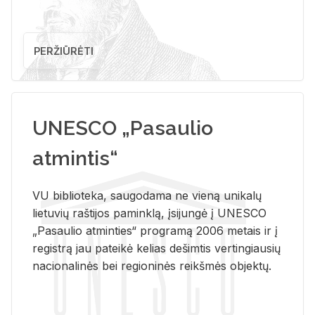
PERŽIŪRĖTI
UNESCO „Pasaulio
atmintis“
VU biblioteka, saugodama ne vieną unikalų
lietuvių raštijos paminklą, įsijungė į UNESCO
„Pasaulio atminties“ programą 2006 metais ir į
registrą jau pateikė kelias dešimtis vertingiausių
nacionalinės bei regioninės reikšmės objektų.