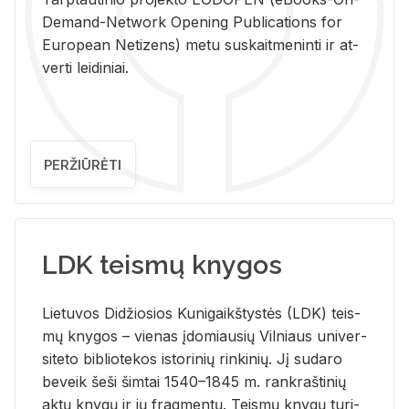
De­mand-Ne­twork Ope­ning Pub­li­ca­tions for
Eu­ro­pe­an Ne­ti­zens) metu su­skait­me­nin­ti ir at­
ver­ti lei­di­niai.
PERŽIŪRĖTI
LDK teismų knygos
Lie­tu­vos Di­džio­sios Ku­ni­gaikš­tys­tės (LDK) teis­
mų kny­gos – vie­nas įdo­miau­sių Vil­niaus uni­ver­
si­te­to bi­b­lio­te­kos is­to­ri­nių rin­ki­nių. Jį su­da­ro
be­veik šeši šim­tai 1540–1845 m. rank­raš­ti­nių
aktų kny­gų ir jų frag­men­tų. Teis­mų kny­gų tu­ri­