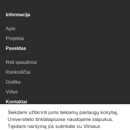
Informacija
Apie
Projektai
Paveldas
Reti spaudiniai
Rankraščiai
Grafika
Virtus
Kontaktai
Siekdami užtikrinti jums teikiamų paslaugų kokybę,
VU Biblioteka
Universiteto tinklalapiuose naudojame slapukus.
Universiteto g. 3, LT-01122, Vilnius
Tęsdami naršymą jūs sutinkate su Vilniaus