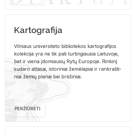
Kartografija
Vil­niaus uni­ver­si­te­to bi­b­lio­te­kos kar­to­gra­fi­jos
ko­lek­ci­ja yra ne tik pati tur­tin­giau­sia Lie­tu­vo­je,
bet ir vie­na įdo­miau­sių Rytų Eu­ro­po­je. Rin­ki­nį
su­da­ro at­la­sai, is­to­ri­niai že­mė­la­piai ir rank­raš­ti­
niai že­mių pla­nai bei brė­ži­niai.
PERŽIŪRĖTI