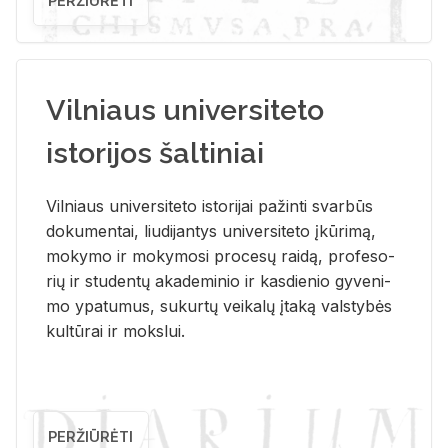
PERŽIŪRĖTI
Vilniaus universiteto
istorijos šaltiniai
Vil­niaus uni­ver­si­te­to is­to­ri­jai pa­žin­ti svar­būs
do­ku­men­tai, liu­di­jan­tys uni­ver­si­te­to įkū­ri­mą,
mo­ky­mo ir mo­ky­mo­si pro­ce­sų rai­dą, pro­fe­so­
rių ir stu­den­tų aka­de­mi­nio ir kas­die­nio gy­ve­ni­
mo ypa­tu­mus, su­kur­tų vei­ka­lų įta­ką vals­ty­bės
kul­tū­rai ir moks­lui.
PERŽIŪRĖTI