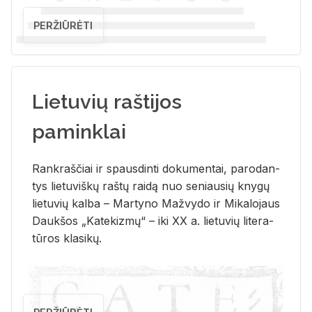
PERŽIŪRĖTI
Lietuvių raštijos
paminklai
Rank­raš­čiai ir spaus­din­ti do­ku­men­tai, pa­ro­dan­
tys lie­tu­viš­kų raš­tų rai­dą nuo se­niau­sių kny­gų
lie­tu­vių kal­ba – Mar­ty­no Ma­žvy­do ir Mi­ka­lo­jaus
Dauk­šos „Ka­te­kiz­mų“ – iki XX a. lie­tu­vių li­te­ra­
tū­ros kla­si­kų.