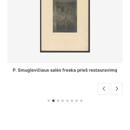
Stepono Batoro universiteto bibliotekos Profesorių
skaitykla