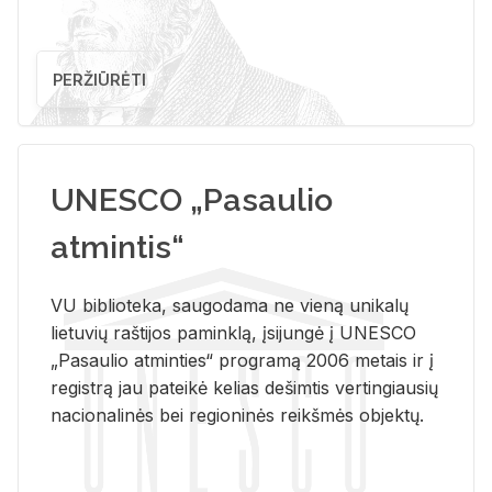
PERŽIŪRĖTI
UNESCO „Pasaulio
atmintis“
VU biblioteka, saugodama ne vieną unikalų
lietuvių raštijos paminklą, įsijungė į UNESCO
„Pasaulio atminties“ programą 2006 metais ir į
registrą jau pateikė kelias dešimtis vertingiausių
nacionalinės bei regioninės reikšmės objektų.