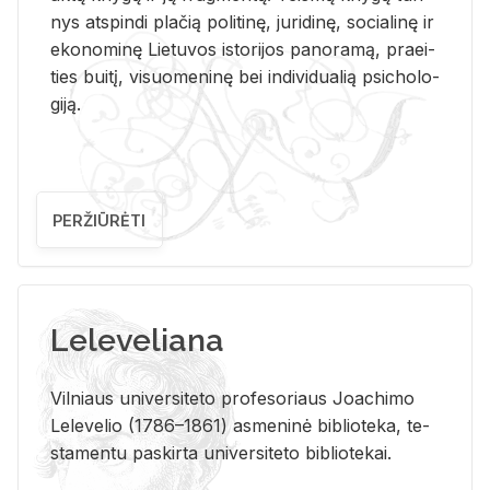
nys at­spin­di pla­čią po­li­ti­nę, ju­ri­di­nę, so­cia­li­nę ir
eko­no­mi­nę Lie­tu­vos is­to­ri­jos pa­no­ra­mą, pra­ei­
ties bui­tį, vi­suo­me­ni­nę bei in­di­vi­dua­lią psi­cho­lo­
gi­ją.
PERŽIŪRĖTI
Leleveliana
Vil­niaus uni­ver­si­te­to pro­fe­so­riaus Jo­a­chi­mo
Le­le­ve­lio (1786–1861) as­me­ni­nė bi­b­lio­te­ka, te­
sta­men­tu pa­skir­ta uni­ver­si­te­to bi­b­lio­te­kai.