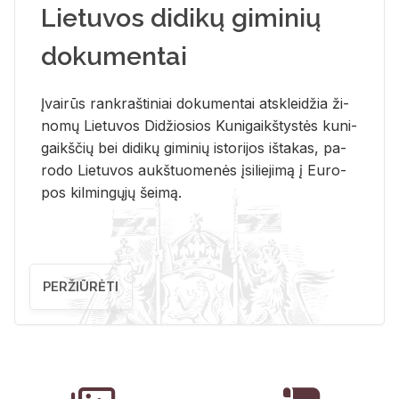
Lietuvos didikų giminių
dokumentai
Įvai­rūs rank­raš­ti­niai do­ku­men­tai at­sklei­džia ži­
no­mų Lie­tu­vos Di­džio­sios Ku­ni­gaikš­tys­tės ku­ni­
gaikš­čių bei di­di­kų gi­mi­nių is­to­ri­jos iš­ta­kas, pa­
ro­do Lie­tu­vos aukš­tuo­me­nės įsi­lie­ji­mą į Eu­ro­
pos kil­min­gų­jų šei­mą.
PERŽIŪRĖTI