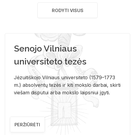
RODYTI VISUS
Senojo Vilniaus
universiteto tezės
Jėzuitiškojo Vilniaus universiteto (1579–1773
m.) absolventų tezės ir kiti mokslo darbai, skirti
viešam disputui arba mokslo laipsniui įgyti.
PERŽIŪRĖTI