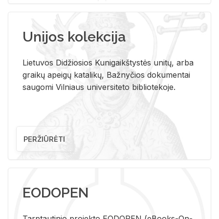
Unijos kolekcija
Lietuvos Didžiosios Kunigaikštystės unitų, arba
graikų apeigų katalikų, Bažnyčios dokumentai
saugomi Vilniaus universiteto bibliotekoje.
PERŽIŪRĖTI
EODOPEN
Tarp­tau­ti­nio pro­jek­to EO­DO­PEN (eBo­oks-On-