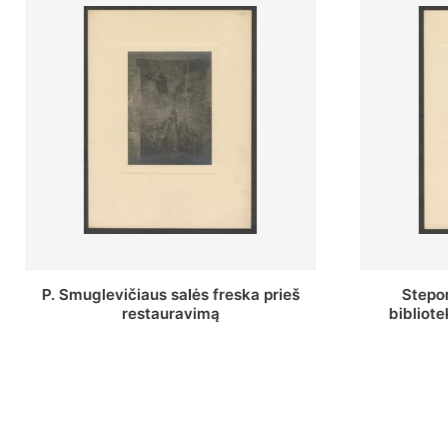
Stepono Batoro universiteto
Baltosio
bibliotekos Profesorių skaitykla