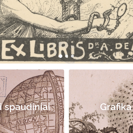
i spaudiniai
Grafika