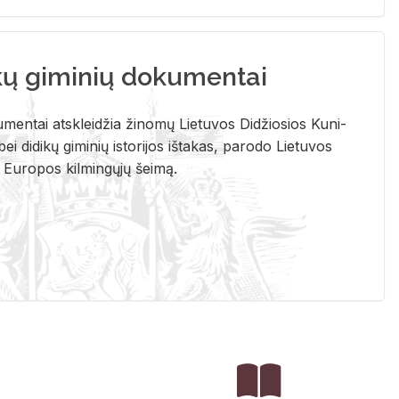
kų giminių dokumentai
u­men­tai at­sklei­džia ži­no­mų Lie­tu­vos Di­džio­sios Ku­ni­
ei di­di­kų gi­mi­nių is­to­ri­jos iš­ta­kas, pa­ro­do Lie­tu­vos
į Eu­ro­pos kil­min­gų­jų šei­mą.