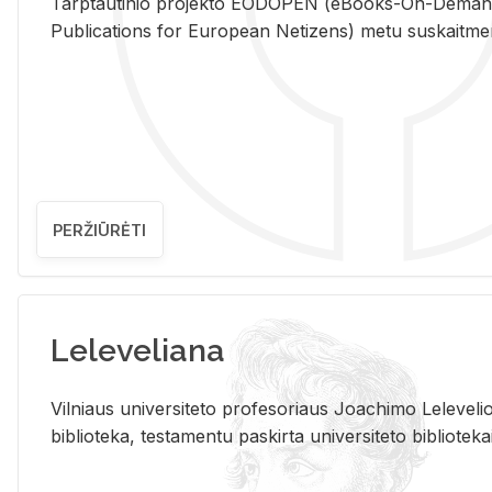
Tarp­tau­ti­nio pro­jek­to EO­DO­PEN (eBo­oks-On-De­m
Pub­li­ca­tions for Eu­ro­pe­an Ne­ti­zens) metu su­skait­me­nin­t
PERŽIŪRĖTI
Leleveliana
Vil­niaus uni­ver­si­te­to pro­fe­so­riaus Jo­a­chi­mo Le­le­ve
bi­b­lio­te­ka, te­sta­men­tu pa­skir­ta uni­ver­si­te­to bi­b­lio­te­ka