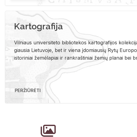
Kartografija
Vil­niaus uni­ver­si­te­to bi­b­lio­te­kos kar­to­gra­fi­jos ko­lek­c
giau­sia Lie­tu­vo­je, bet ir vie­na įdo­miau­sių Rytų Eu­ro­po­je
is­to­ri­niai že­mė­la­piai ir rank­raš­ti­niai že­mių pla­nai bei br
PERŽIŪRĖTI