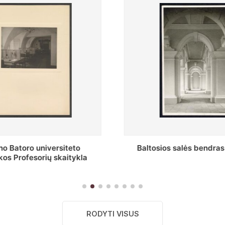
s salės bendras vaizdas
Stepono Batoro universitet
skaitykla
RODYTI VISUS