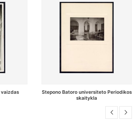
o Periodikos
Periodikos skaitykla Stepono Batoro
universiteto bibliotekoje