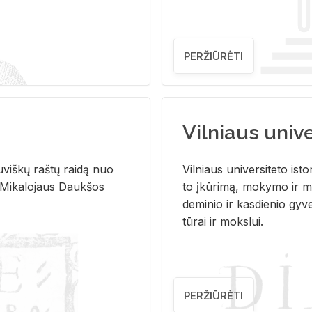
PERŽIŪRĖTI
Vilniaus univer
u­viš­kų raš­tų rai­dą nuo
Vil­niaus uni­ver­si­te­to is­to
 Mi­ka­lo­jaus Dauk­šos
to įkū­ri­mą, mo­ky­mo ir mo
de­mi­nio ir kas­die­nio gy­v
tū­rai ir moks­lui.
PERŽIŪRĖTI