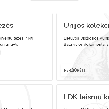
tezės
Unijos kolekci
ventų tezės ir kiti
Lietuvos Didžiosios Kunig
niui įgyti.
Bažnyčios dokumentai sau
PERŽIŪRĖTI
LDK teismų k