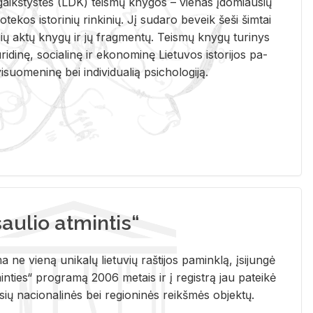
i­gaikš­tys­tės (LDK) teis­mų kny­gos – vie­nas įdo­miau­sių
lio­te­kos is­to­ri­nių rin­ki­nių. Jį su­da­ro be­veik šeši šim­tai
ų aktų kny­gų ir jų frag­men­tų. Teis­mų kny­gų tu­ri­nys
u­ri­di­nę, so­cia­li­nę ir eko­no­mi­nę Lie­tu­vos is­to­ri­jos pa­
­suo­me­ni­nę bei in­di­vi­dua­lią psi­cho­lo­gi­ją.
ulio atmintis“
ne vieną unikalų lietuvių raštijos paminklą, įsijungė
ties“ programą 2006 metais ir į registrą jau pateikė
usių nacionalinės bei regioninės reikšmės objektų.