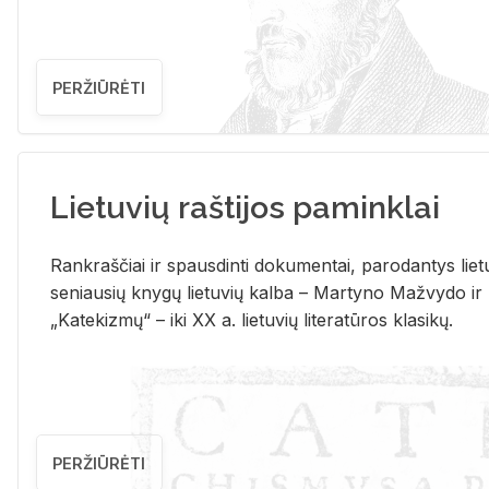
PERŽIŪRĖTI
Lietuvių raštijos paminklai
Rank­raš­čiai ir spaus­din­ti do­ku­men­tai, pa­ro­dan­tys lie­t
se­niau­sių kny­gų lie­tu­vių kal­ba – Mar­ty­no Ma­žvy­do ir
„Ka­te­kiz­mų“ – iki XX a. lie­tu­vių li­te­ra­tū­ros kla­si­kų.
PERŽIŪRĖTI