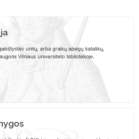
ja
aikštystės unitų, arba graikų apeigų katalikų,
gomi Vilniaus universiteto bibliotekoje.
nygos