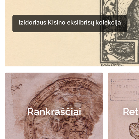
Rankraščiai
Ret