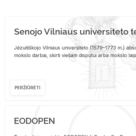
Senojo Vilniaus universiteto 
Jėzuitiškojo Vilniaus universiteto (1579–1773 m.) absol
mokslo darbai, skirti viešam disputui arba mokslo laips
PERŽIŪRĖTI
EODOPEN