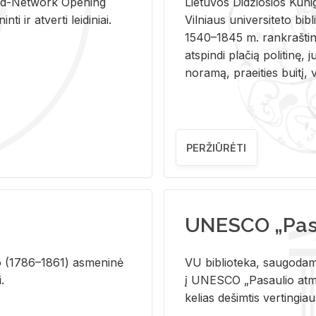
and-Ne­twork Ope­ning
Lie­tu­vos Di­džio­sios Ku­n
i ir at­ver­ti lei­di­niai.
Vil­niaus uni­ver­si­te­to bi­b­
1540–1845 m. rank­raš­ti­ni
at­spin­di pla­čią po­li­ti­nę, j
no­ra­mą, pra­ei­ties bui­tį, vi
PERŽIŪRĖTI
UNESCO „Pasa
­lio (1786–1861) as­me­ni­nė
VU biblioteka, saugodama 
i.
į UNESCO „Pasaulio atmin
kelias dešimtis vertingia