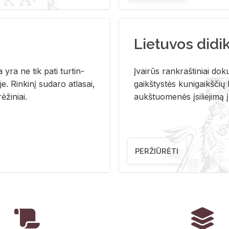
Lietuvos didi
i­ja yra ne tik pati tur­tin­
Įvai­rūs rank­raš­ti­niai do­k
. Rin­ki­nį su­da­ro at­la­sai,
gaikš­tys­tės ku­ni­gaikš­čių b
ė­ži­niai.
aukš­tuo­me­nės įsi­lie­ji­mą 
PERŽIŪRĖTI