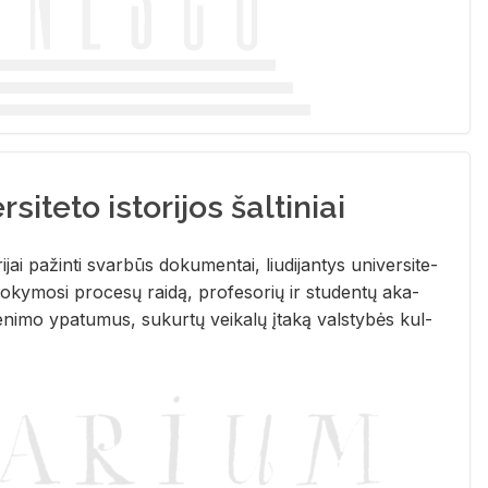
siteto istorijos šaltiniai
­ri­jai pa­žin­ti svar­būs do­ku­men­tai, liu­di­jan­tys uni­ver­si­te­
­ky­mo­si pro­ce­sų rai­dą, pro­fe­so­rių ir stu­den­tų aka­
e­ni­mo ypa­tu­mus, su­kur­tų vei­ka­lų įta­ką vals­ty­bės kul­