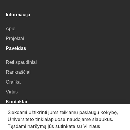
Informacija
Apie
Projektai
Paveldas
Reti spaudiniai
Rankraščiai
Grafika
Virtus
Kontaktai
Siekdami užtikrinti jums teikiamų paslaugų kokybę,
VU Biblioteka
Universiteto tinklalapiuose naudojame slapukus.
Universiteto g. 3, LT-01122, Vilnius
Tęsdami naršymą jūs sutinkate su Vilniaus