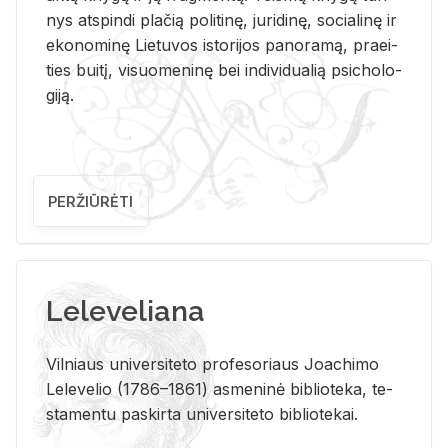
nys at­spin­di pla­čią po­li­ti­nę, ju­ri­di­nę, so­cia­li­nę ir
eko­no­mi­nę Lie­tu­vos is­to­ri­jos pa­no­ra­mą, pra­ei­
ties bui­tį, vi­suo­me­ni­nę bei in­di­vi­dua­lią psi­cho­lo­
gi­ją.
PERŽIŪRĖTI
Leleveliana
Vil­niaus uni­ver­si­te­to pro­fe­so­riaus Jo­a­chi­mo
Le­le­ve­lio (1786–1861) as­me­ni­nė bi­b­lio­te­ka, te­
sta­men­tu pa­skir­ta uni­ver­si­te­to bi­b­lio­te­kai.