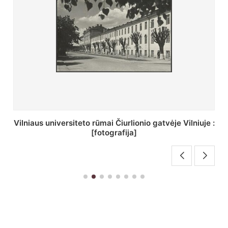
St. Batoro universiteto J. Pilsudskio kolegija :
[fotografija]