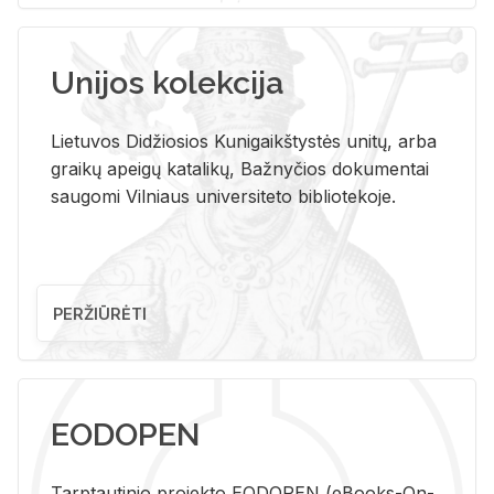
Unijos kolekcija
Lietuvos Didžiosios Kunigaikštystės unitų, arba
graikų apeigų katalikų, Bažnyčios dokumentai
saugomi Vilniaus universiteto bibliotekoje.
PERŽIŪRĖTI
EODOPEN
Tarp­tau­ti­nio pro­jek­to EO­DO­PEN (eBo­oks-On-