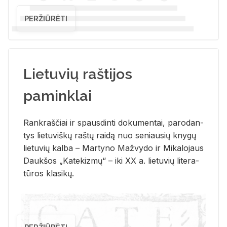
PERŽIŪRĖTI
Lietuvių raštijos
paminklai
Rank­raš­čiai ir spaus­din­ti do­ku­men­tai, pa­ro­dan­
tys lie­tu­viš­kų raš­tų rai­dą nuo se­niau­sių kny­gų
lie­tu­vių kal­ba – Mar­ty­no Ma­žvy­do ir Mi­ka­lo­jaus
Dauk­šos „Ka­te­kiz­mų“ – iki XX a. lie­tu­vių li­te­ra­
tū­ros kla­si­kų.