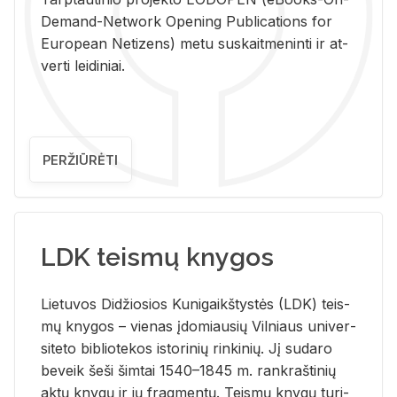
De­mand-Ne­twork Ope­ning Pub­li­ca­tions for
Eu­ro­pe­an Ne­ti­zens) metu su­skait­me­nin­ti ir at­
ver­ti lei­di­niai.
PERŽIŪRĖTI
LDK teismų knygos
Lie­tu­vos Di­džio­sios Ku­ni­gaikš­tys­tės (LDK) teis­
mų kny­gos – vie­nas įdo­miau­sių Vil­niaus uni­ver­
si­te­to bi­b­lio­te­kos is­to­ri­nių rin­ki­nių. Jį su­da­ro
be­veik šeši šim­tai 1540–1845 m. rank­raš­ti­nių
aktų kny­gų ir jų frag­men­tų. Teis­mų kny­gų tu­ri­