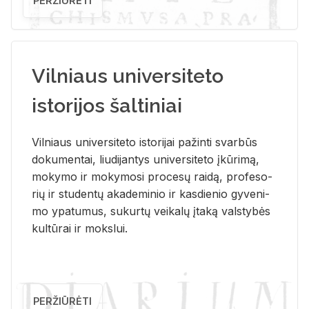
PERŽIŪRĖTI
Vilniaus universiteto
istorijos šaltiniai
Vil­niaus uni­ver­si­te­to is­to­ri­jai pa­žin­ti svar­būs
do­ku­men­tai, liu­di­jan­tys uni­ver­si­te­to įkū­ri­mą,
mo­ky­mo ir mo­ky­mo­si pro­ce­sų rai­dą, pro­fe­so­
rių ir stu­den­tų aka­de­mi­nio ir kas­die­nio gy­ve­ni­
mo ypa­tu­mus, su­kur­tų vei­ka­lų įta­ką vals­ty­bės
kul­tū­rai ir moks­lui.
PERŽIŪRĖTI