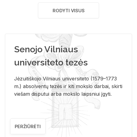
RODYTI VISUS
Senojo Vilniaus
universiteto tezės
Jėzuitiškojo Vilniaus universiteto (1579–1773
m.) absolventų tezės ir kiti mokslo darbai, skirti
viešam disputui arba mokslo laipsniui įgyti.
PERŽIŪRĖTI