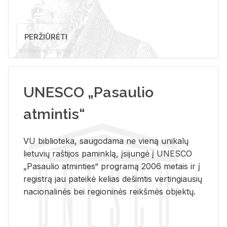
PERŽIŪRĖTI
UNESCO „Pasaulio
atmintis“
VU biblioteka, saugodama ne vieną unikalų
lietuvių raštijos paminklą, įsijungė į UNESCO
„Pasaulio atminties“ programą 2006 metais ir į
registrą jau pateikė kelias dešimtis vertingiausių
nacionalinės bei regioninės reikšmės objektų.