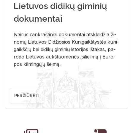
Lietuvos didikų giminių
dokumentai
Įvai­rūs rank­raš­ti­niai do­ku­men­tai at­sklei­džia ži­
no­mų Lie­tu­vos Di­džio­sios Ku­ni­gaikš­tys­tės ku­ni­
gaikš­čių bei di­di­kų gi­mi­nių is­to­ri­jos iš­ta­kas, pa­
ro­do Lie­tu­vos aukš­tuo­me­nės įsi­lie­ji­mą į Eu­ro­
pos kil­min­gų­jų šei­mą.
PERŽIŪRĖTI