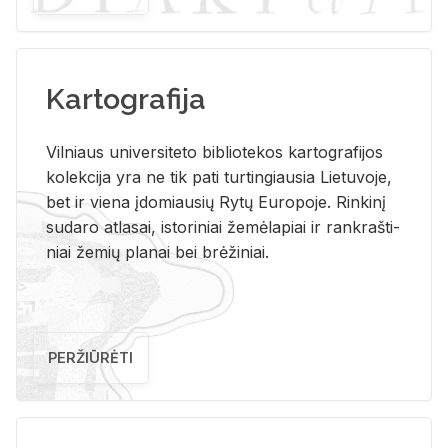
Kartografija
Vil­niaus uni­ver­si­te­to bi­b­lio­te­kos kar­to­gra­fi­jos
ko­lek­ci­ja yra ne tik pati tur­tin­giau­sia Lie­tu­vo­je,
bet ir vie­na įdo­miau­sių Rytų Eu­ro­po­je. Rin­ki­nį
su­da­ro at­la­sai, is­to­ri­niai že­mė­la­piai ir rank­raš­ti­
niai že­mių pla­nai bei brė­ži­niai.
PERŽIŪRĖTI