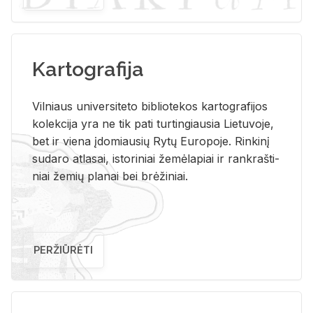
Kartografija
Vil­niaus uni­ver­si­te­to bi­b­lio­te­kos kar­to­gra­fi­jos
ko­lek­ci­ja yra ne tik pati tur­tin­giau­sia Lie­tu­vo­je,
bet ir vie­na įdo­miau­sių Rytų Eu­ro­po­je. Rin­ki­nį
su­da­ro at­la­sai, is­to­ri­niai že­mė­la­piai ir rank­raš­ti­
niai že­mių pla­nai bei brė­ži­niai.
PERŽIŪRĖTI