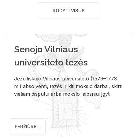
RODYTI VISUS
Senojo Vilniaus
universiteto tezės
Jėzuitiškojo Vilniaus universiteto (1579–1773
m.) absolventų tezės ir kiti mokslo darbai, skirti
viešam disputui arba mokslo laipsniui įgyti.
PERŽIŪRĖTI