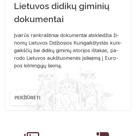
Lietuvos didikų giminių
dokumentai
Įvai­rūs rank­raš­ti­niai do­ku­men­tai at­sklei­džia ži­
no­mų Lie­tu­vos Di­džio­sios Ku­ni­gaikš­tys­tės ku­ni­
gaikš­čių bei di­di­kų gi­mi­nių is­to­ri­jos iš­ta­kas, pa­
ro­do Lie­tu­vos aukš­tuo­me­nės įsi­lie­ji­mą į Eu­ro­
pos kil­min­gų­jų šei­mą.
PERŽIŪRĖTI