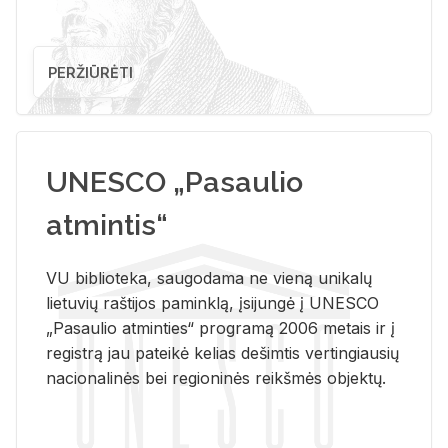
PERŽIŪRĖTI
UNESCO „Pasaulio
atmintis“
VU biblioteka, saugodama ne vieną unikalų
lietuvių raštijos paminklą, įsijungė į UNESCO
„Pasaulio atminties“ programą 2006 metais ir į
registrą jau pateikė kelias dešimtis vertingiausių
nacionalinės bei regioninės reikšmės objektų.