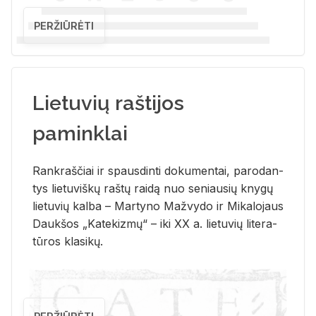
PERŽIŪRĖTI
Lietuvių raštijos
paminklai
Rank­raš­čiai ir spaus­din­ti do­ku­men­tai, pa­ro­dan­
tys lie­tu­viš­kų raš­tų rai­dą nuo se­niau­sių kny­gų
lie­tu­vių kal­ba – Mar­ty­no Ma­žvy­do ir Mi­ka­lo­jaus
Dauk­šos „Ka­te­kiz­mų“ – iki XX a. lie­tu­vių li­te­ra­
tū­ros kla­si­kų.