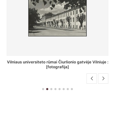
St. Batoro universiteto J. Pilsudskio kolegija :
[fotografija]