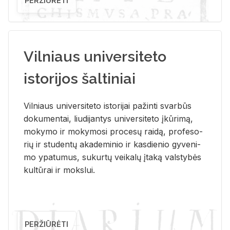
PERŽIŪRĖTI
Vilniaus universiteto
istorijos šaltiniai
Vil­niaus uni­ver­si­te­to is­to­ri­jai pa­žin­ti svar­būs
do­ku­men­tai, liu­di­jan­tys uni­ver­si­te­to įkū­ri­mą,
mo­ky­mo ir mo­ky­mo­si pro­ce­sų rai­dą, pro­fe­so­
rių ir stu­den­tų aka­de­mi­nio ir kas­die­nio gy­ve­ni­
mo ypa­tu­mus, su­kur­tų vei­ka­lų įta­ką vals­ty­bės
kul­tū­rai ir moks­lui.
PERŽIŪRĖTI