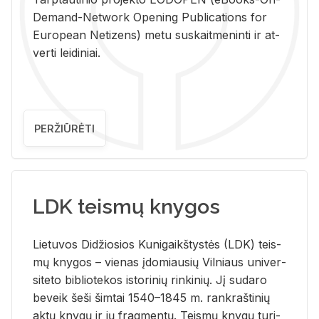
De­mand-Ne­twork Ope­ning Pub­li­ca­tions for
Eu­ro­pe­an Ne­ti­zens) metu su­skait­me­nin­ti ir at­
ver­ti lei­di­niai.
PERŽIŪRĖTI
LDK teismų knygos
Lie­tu­vos Di­džio­sios Ku­ni­gaikš­tys­tės (LDK) teis­
mų kny­gos – vie­nas įdo­miau­sių Vil­niaus uni­ver­
si­te­to bi­b­lio­te­kos is­to­ri­nių rin­ki­nių. Jį su­da­ro
be­veik šeši šim­tai 1540–1845 m. rank­raš­ti­nių
aktų kny­gų ir jų frag­men­tų. Teis­mų kny­gų tu­ri­