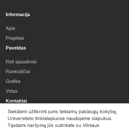
Informacija
Apie
Projektai
Paveldas
Reti spaudiniai
Rankraščiai
Grafika
Virtus
Kontaktai
Siekdami užtikrinti jums teikiamų paslaugų kokybę,
VU Biblioteka
Universiteto tinklalapiuose naudojame slapukus.
Universiteto g. 3, LT-01122, Vilnius
Tęsdami naršymą jūs sutinkate su Vilniaus