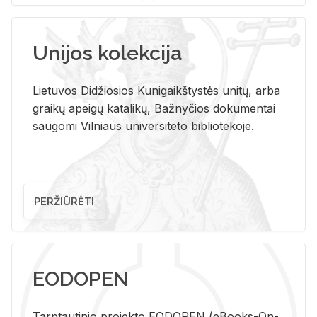
Unijos kolekcija
Lietuvos Didžiosios Kunigaikštystės unitų, arba
graikų apeigų katalikų, Bažnyčios dokumentai
saugomi Vilniaus universiteto bibliotekoje.
PERŽIŪRĖTI
EODOPEN
Tarp­tau­ti­nio pro­jek­to EO­DO­PEN (eBo­oks-On-