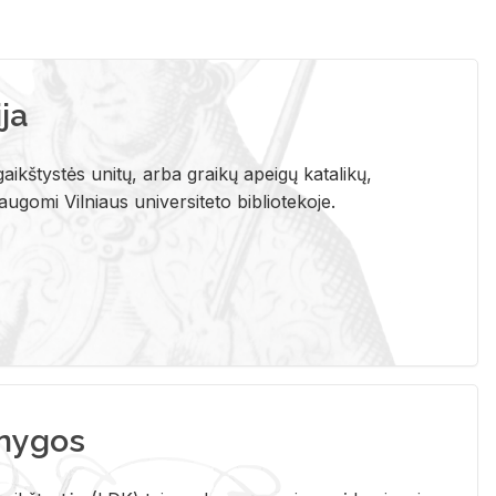
ja
aikštystės unitų, arba graikų apeigų katalikų,
gomi Vilniaus universiteto bibliotekoje.
nygos