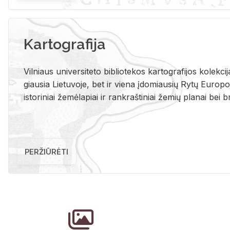
Kartografija
Vil­niaus uni­ver­si­te­to bi­b­lio­te­kos kar­to­gra­fi­jos ko­lek­c
giau­sia Lie­tu­vo­je, bet ir vie­na įdo­miau­sių Rytų Eu­ro­po­je
is­to­ri­niai že­mė­la­piai ir rank­raš­ti­niai že­mių pla­nai bei br
PERŽIŪRĖTI