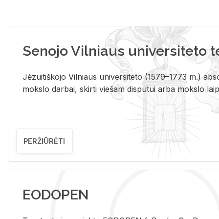
Senojo Vilniaus universiteto 
Jėzuitiškojo Vilniaus universiteto (1579–1773 m.) absol
mokslo darbai, skirti viešam disputui arba mokslo laips
PERŽIŪRĖTI
EODOPEN