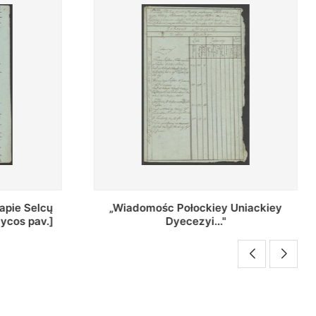
Uniackiey
Regestr Parochow Dekanatu
Brzeskiego