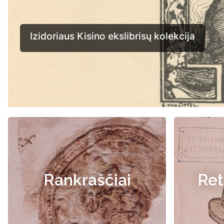
Rankraščiai
Ret