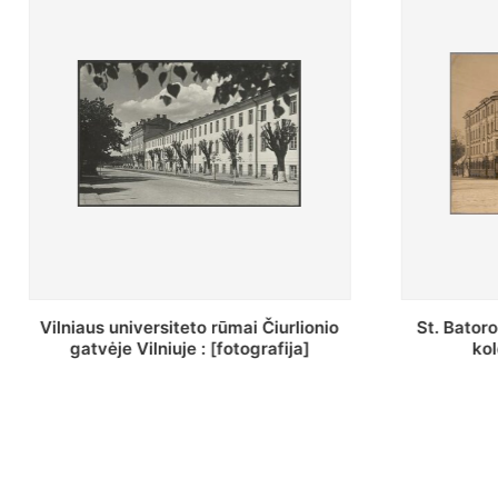
St. Batoro universiteto J. Pilsudskio
[Inventor
kolegija : [fotografija]
bazilijonų