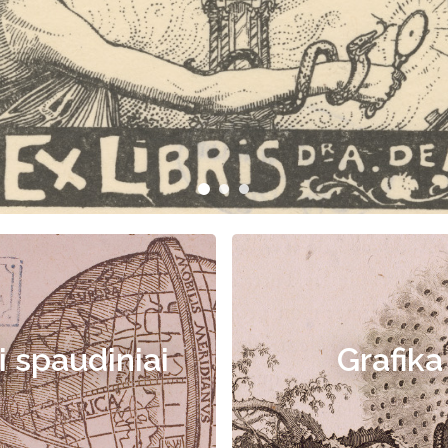
i spaudiniai
Grafika