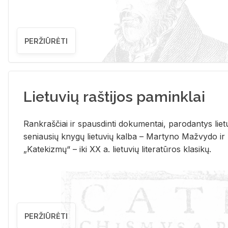
PERŽIŪRĖTI
Lietuvių raštijos paminklai
Rank­raš­čiai ir spaus­din­ti do­ku­men­tai, pa­ro­dan­tys lie­t
se­niau­sių kny­gų lie­tu­vių kal­ba – Mar­ty­no Ma­žvy­do ir
„Ka­te­kiz­mų“ – iki XX a. lie­tu­vių li­te­ra­tū­ros kla­si­kų.
PERŽIŪRĖTI