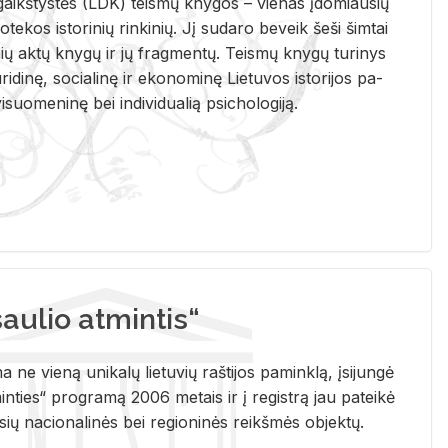
i­gaikš­tys­tės (LDK) teis­mų kny­gos – vie­nas įdo­miau­sių
lio­te­kos is­to­ri­nių rin­ki­nių. Jį su­da­ro be­veik šeši šim­tai
ų aktų kny­gų ir jų frag­men­tų. Teis­mų kny­gų tu­ri­nys
u­ri­di­nę, so­cia­li­nę ir eko­no­mi­nę Lie­tu­vos is­to­ri­jos pa­
­suo­me­ni­nę bei in­di­vi­dua­lią psi­cho­lo­gi­ją.
ulio atmintis“
ne vieną unikalų lietuvių raštijos paminklą, įsijungė
ties“ programą 2006 metais ir į registrą jau pateikė
usių nacionalinės bei regioninės reikšmės objektų.