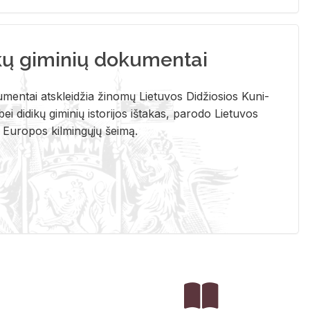
kų giminių dokumentai
u­men­tai at­sklei­džia ži­no­mų Lie­tu­vos Di­džio­sios Ku­ni­
ei di­di­kų gi­mi­nių is­to­ri­jos iš­ta­kas, pa­ro­do Lie­tu­vos
į Eu­ro­pos kil­min­gų­jų šei­mą.