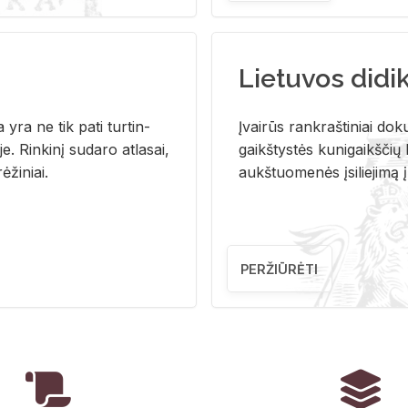
Lietuvos didi
i­ja yra ne tik pati tur­tin­
Įvai­rūs rank­raš­ti­niai do­k
. Rin­ki­nį su­da­ro at­la­sai,
gaikš­tys­tės ku­ni­gaikš­čių b
ė­ži­niai.
aukš­tuo­me­nės įsi­lie­ji­mą 
PERŽIŪRĖTI