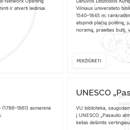
and-Ne­twork Ope­ning
Lie­tu­vos Di­džio­sios Ku­n
i ir at­ver­ti lei­di­niai.
Vil­niaus uni­ver­si­te­to bi­b­
1540–1845 m. rank­raš­ti­ni
at­spin­di pla­čią po­li­ti­nę, j
no­ra­mą, pra­ei­ties bui­tį, vi
PERŽIŪRĖTI
UNESCO „Pasa
­lio (1786–1861) as­me­ni­nė
VU biblioteka, saugodama 
i.
į UNESCO „Pasaulio atmin
kelias dešimtis vertingia