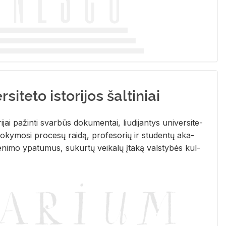
siteto istorijos šaltiniai
­ri­jai pa­žin­ti svar­būs do­ku­men­tai, liu­di­jan­tys uni­ver­si­te­
­ky­mo­si pro­ce­sų rai­dą, pro­fe­so­rių ir stu­den­tų aka­
e­ni­mo ypa­tu­mus, su­kur­tų vei­ka­lų įta­ką vals­ty­bės kul­