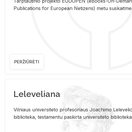
Tarp­tau­ti­nio pro­jek­to EO­DO­PEN (eBo­oks-On-De­m
Pub­li­ca­tions for Eu­ro­pe­an Ne­ti­zens) metu su­skait­me­nin­t
PERŽIŪRĖTI
Leleveliana
Vil­niaus uni­ver­si­te­to pro­fe­so­riaus Jo­a­chi­mo Le­le­ve
bi­b­lio­te­ka, te­sta­men­tu pa­skir­ta uni­ver­si­te­to bi­b­lio­te­ka