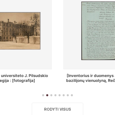
ius ir duomenys apie Selcų
„Wiadomośc Połockiey 
 vienuolyną, Rečycos pav.]
Dyecezyi..."
RODYTI VISUS