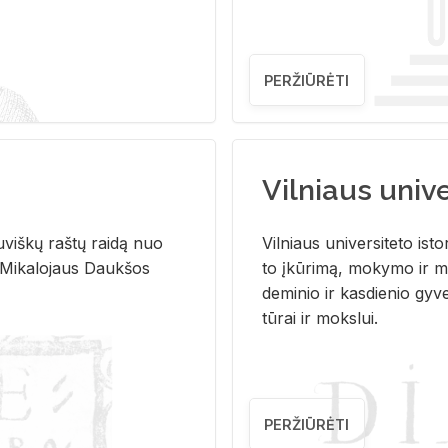
PERŽIŪRĖTI
Vilniaus univer
u­viš­kų raš­tų rai­dą nuo
Vil­niaus uni­ver­si­te­to is­to
 Mi­ka­lo­jaus Dauk­šos
to įkū­ri­mą, mo­ky­mo ir mo
de­mi­nio ir kas­die­nio gy­v
tū­rai ir moks­lui.
PERŽIŪRĖTI