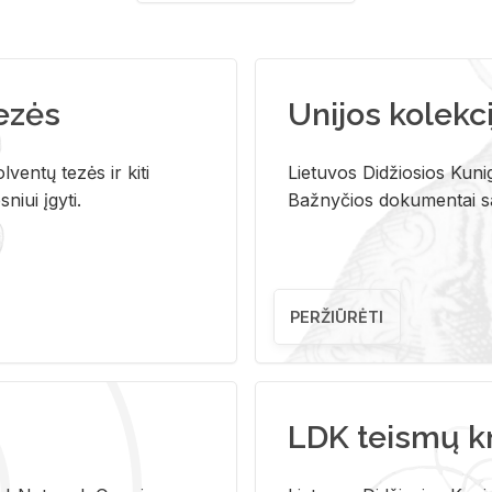
tezės
Unijos kolekci
ventų tezės ir kiti
Lietuvos Didžiosios Kunig
niui įgyti.
Bažnyčios dokumentai sau
PERŽIŪRĖTI
LDK teismų k