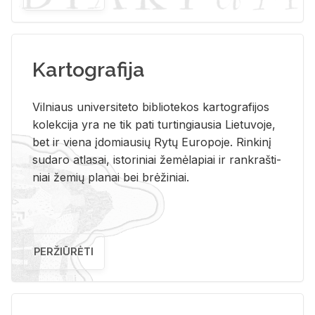
Kartografija
Vil­niaus uni­ver­si­te­to bi­b­lio­te­kos kar­to­gra­fi­jos
ko­lek­ci­ja yra ne tik pati tur­tin­giau­sia Lie­tu­vo­je,
bet ir vie­na įdo­miau­sių Rytų Eu­ro­po­je. Rin­ki­nį
su­da­ro at­la­sai, is­to­ri­niai že­mė­la­piai ir rank­raš­ti­
niai že­mių pla­nai bei brė­ži­niai.
PERŽIŪRĖTI