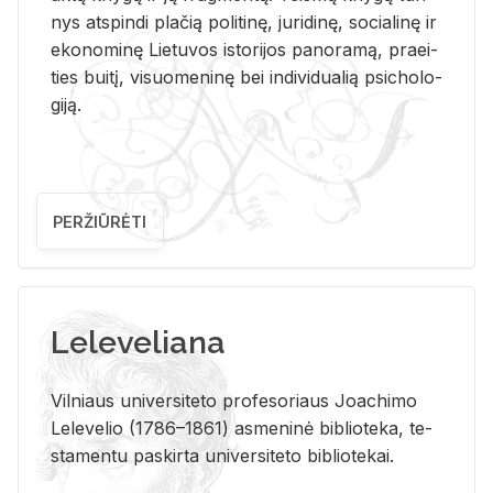
nys at­spin­di pla­čią po­li­ti­nę, ju­ri­di­nę, so­cia­li­nę ir
eko­no­mi­nę Lie­tu­vos is­to­ri­jos pa­no­ra­mą, pra­ei­
ties bui­tį, vi­suo­me­ni­nę bei in­di­vi­dua­lią psi­cho­lo­
gi­ją.
PERŽIŪRĖTI
Leleveliana
Vil­niaus uni­ver­si­te­to pro­fe­so­riaus Jo­a­chi­mo
Le­le­ve­lio (1786–1861) as­me­ni­nė bi­b­lio­te­ka, te­
sta­men­tu pa­skir­ta uni­ver­si­te­to bi­b­lio­te­kai.