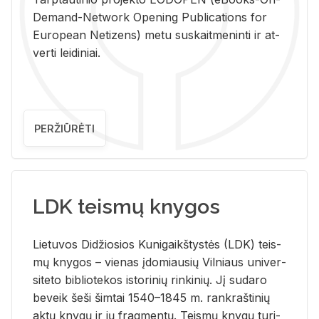
De­mand-Ne­twork Ope­ning Pub­li­ca­tions for
Eu­ro­pe­an Ne­ti­zens) metu su­skait­me­nin­ti ir at­
ver­ti lei­di­niai.
PERŽIŪRĖTI
LDK teismų knygos
Lie­tu­vos Di­džio­sios Ku­ni­gaikš­tys­tės (LDK) teis­
mų kny­gos – vie­nas įdo­miau­sių Vil­niaus uni­ver­
si­te­to bi­b­lio­te­kos is­to­ri­nių rin­ki­nių. Jį su­da­ro
be­veik šeši šim­tai 1540–1845 m. rank­raš­ti­nių
aktų kny­gų ir jų frag­men­tų. Teis­mų kny­gų tu­ri­