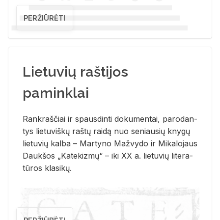
PERŽIŪRĖTI
Lietuvių raštijos
paminklai
Rank­raš­čiai ir spaus­din­ti do­ku­men­tai, pa­ro­dan­
tys lie­tu­viš­kų raš­tų rai­dą nuo se­niau­sių kny­gų
lie­tu­vių kal­ba – Mar­ty­no Ma­žvy­do ir Mi­ka­lo­jaus
Dauk­šos „Ka­te­kiz­mų“ – iki XX a. lie­tu­vių li­te­ra­
tū­ros kla­si­kų.