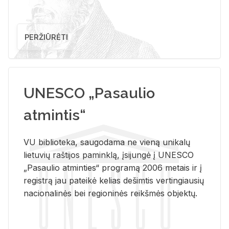
PERŽIŪRĖTI
UNESCO „Pasaulio
atmintis“
VU biblioteka, saugodama ne vieną unikalų
lietuvių raštijos paminklą, įsijungė į UNESCO
„Pasaulio atminties“ programą 2006 metais ir į
registrą jau pateikė kelias dešimtis vertingiausių
nacionalinės bei regioninės reikšmės objektų.