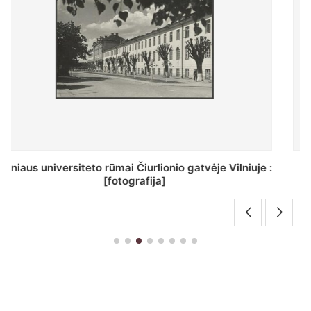
St. Batoro universiteto J. Pilsudskio kolegija :
[fotografija]