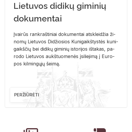
Lietuvos didikų giminių
dokumentai
Įvai­rūs rank­raš­ti­niai do­ku­men­tai at­sklei­džia ži­
no­mų Lie­tu­vos Di­džio­sios Ku­ni­gaikš­tys­tės ku­ni­
gaikš­čių bei di­di­kų gi­mi­nių is­to­ri­jos iš­ta­kas, pa­
ro­do Lie­tu­vos aukš­tuo­me­nės įsi­lie­ji­mą į Eu­ro­
pos kil­min­gų­jų šei­mą.
PERŽIŪRĖTI