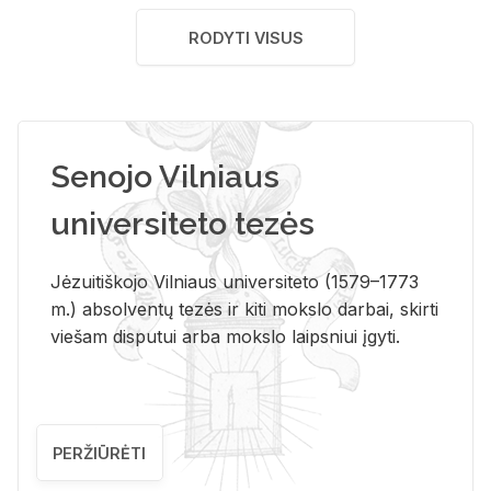
RODYTI VISUS
Senojo Vilniaus
universiteto tezės
Jėzuitiškojo Vilniaus universiteto (1579–1773
m.) absolventų tezės ir kiti mokslo darbai, skirti
viešam disputui arba mokslo laipsniui įgyti.
PERŽIŪRĖTI