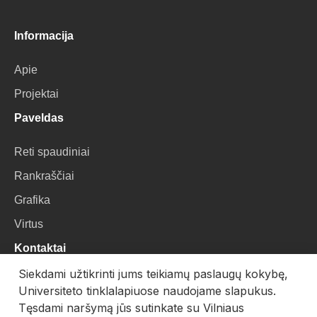
Informacija
Apie
Projektai
Paveldas
Reti spaudiniai
Rankraščiai
Grafika
Virtus
Kontaktai
Siekdami užtikrinti jums teikiamų paslaugų kokybę,
VU Biblioteka
Universiteto tinklalapiuose naudojame slapukus.
Universiteto g. 3, LT-01122, Vilnius
Tęsdami naršymą jūs sutinkate su Vilniaus