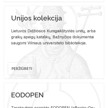
Unijos kolekcija
Lietuvos Didžiosios Kunigaikštystės unitų, arba
graikų apeigų katalikų, Bažnyčios dokumentai
saugomi Vilniaus universiteto bibliotekoje.
PERŽIŪRĖTI
EODOPEN
Tarp­tau­ti­nio pro­jek­to EO­DO­PEN (eBo­oks-On-