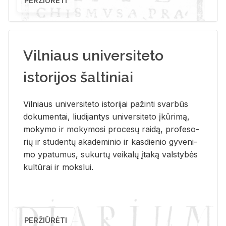
PERŽIŪRĖTI
Vilniaus universiteto
istorijos šaltiniai
Vil­niaus uni­ver­si­te­to is­to­ri­jai pa­žin­ti svar­būs
do­ku­men­tai, liu­di­jan­tys uni­ver­si­te­to įkū­ri­mą,
mo­ky­mo ir mo­ky­mo­si pro­ce­sų rai­dą, pro­fe­so­
rių ir stu­den­tų aka­de­mi­nio ir kas­die­nio gy­ve­ni­
mo ypa­tu­mus, su­kur­tų vei­ka­lų įta­ką vals­ty­bės
kul­tū­rai ir moks­lui.
PERŽIŪRĖTI