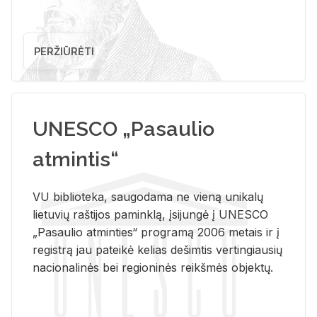
PERŽIŪRĖTI
UNESCO „Pasaulio
atmintis“
VU biblioteka, saugodama ne vieną unikalų
lietuvių raštijos paminklą, įsijungė į UNESCO
„Pasaulio atminties“ programą 2006 metais ir į
registrą jau pateikė kelias dešimtis vertingiausių
nacionalinės bei regioninės reikšmės objektų.