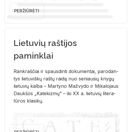
PERŽIŪRĖTI
Lietuvių raštijos
paminklai
Rank­raš­čiai ir spaus­din­ti do­ku­men­tai, pa­ro­dan­
tys lie­tu­viš­kų raš­tų rai­dą nuo se­niau­sių kny­gų
lie­tu­vių kal­ba – Mar­ty­no Ma­žvy­do ir Mi­ka­lo­jaus
Dauk­šos „Ka­te­kiz­mų“ – iki XX a. lie­tu­vių li­te­ra­
tū­ros kla­si­kų.