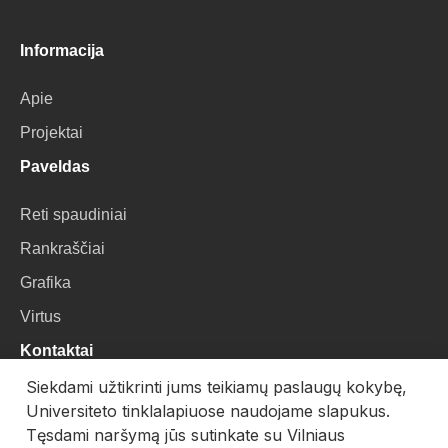
Informacija
Apie
Projektai
Paveldas
Reti spaudiniai
Rankraščiai
Grafika
Virtus
Kontaktai
Siekdami užtikrinti jums teikiamų paslaugų kokybę,
VU Biblioteka
Universiteto tinklalapiuose naudojame slapukus.
Universiteto g. 3, LT-01122, Vilnius
Tęsdami naršymą jūs sutinkate su Vilniaus