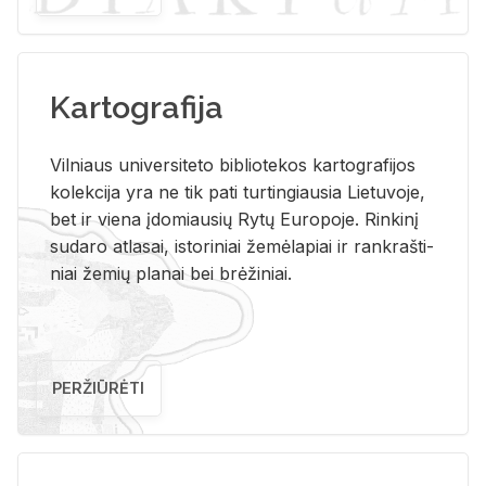
Kartografija
Vil­niaus uni­ver­si­te­to bi­b­lio­te­kos kar­to­gra­fi­jos
ko­lek­ci­ja yra ne tik pati tur­tin­giau­sia Lie­tu­vo­je,
bet ir vie­na įdo­miau­sių Rytų Eu­ro­po­je. Rin­ki­nį
su­da­ro at­la­sai, is­to­ri­niai že­mė­la­piai ir rank­raš­ti­
niai že­mių pla­nai bei brė­ži­niai.
PERŽIŪRĖTI