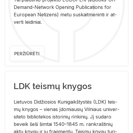
De­mand-Ne­twork Ope­ning Pub­li­ca­tions for
Eu­ro­pe­an Ne­ti­zens) metu su­skait­me­nin­ti ir at­
ver­ti lei­di­niai.
PERŽIŪRĖTI
LDK teismų knygos
Lie­tu­vos Di­džio­sios Ku­ni­gaikš­tys­tės (LDK) teis­
mų kny­gos – vie­nas įdo­miau­sių Vil­niaus uni­ver­
si­te­to bi­b­lio­te­kos is­to­ri­nių rin­ki­nių. Jį su­da­ro
be­veik šeši šim­tai 1540–1845 m. rank­raš­ti­nių
aktų kny­gų ir jų frag­men­tų. Teis­mų kny­gų tu­ri­