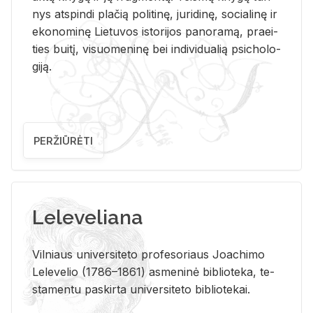
nys at­spin­di pla­čią po­li­ti­nę, ju­ri­di­nę, so­cia­li­nę ir
eko­no­mi­nę Lie­tu­vos is­to­ri­jos pa­no­ra­mą, pra­ei­
ties bui­tį, vi­suo­me­ni­nę bei in­di­vi­dua­lią psi­cho­lo­
gi­ją.
PERŽIŪRĖTI
Leleveliana
Vil­niaus uni­ver­si­te­to pro­fe­so­riaus Jo­a­chi­mo
Le­le­ve­lio (1786–1861) as­me­ni­nė bi­b­lio­te­ka, te­
sta­men­tu pa­skir­ta uni­ver­si­te­to bi­b­lio­te­kai.