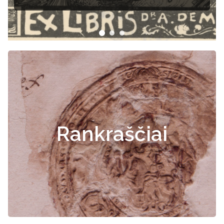
dokumentai
Rankraščiai