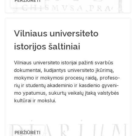
PERŽIŪRĖTI
Vilniaus universiteto
istorijos šaltiniai
Vil­niaus uni­ver­si­te­to is­to­ri­jai pa­žin­ti svar­būs
do­ku­men­tai, liu­di­jan­tys uni­ver­si­te­to įkū­ri­mą,
mo­ky­mo ir mo­ky­mo­si pro­ce­sų rai­dą, pro­fe­so­
rių ir stu­den­tų aka­de­mi­nio ir kas­die­nio gy­ve­ni­
mo ypa­tu­mus, su­kur­tų vei­ka­lų įta­ką vals­ty­bės
kul­tū­rai ir moks­lui.
PERŽIŪRĖTI