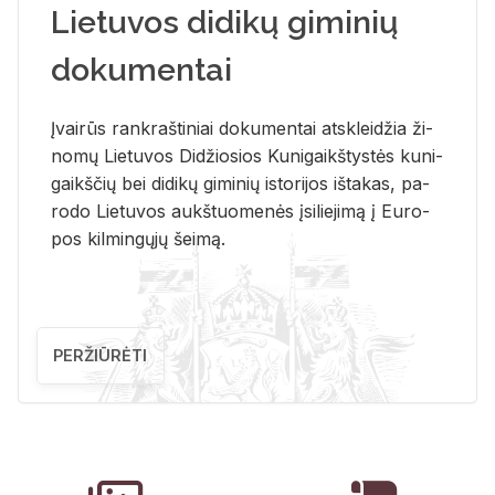
Lietuvos didikų giminių
dokumentai
Įvai­rūs rank­raš­ti­niai do­ku­men­tai at­sklei­džia ži­
no­mų Lie­tu­vos Di­džio­sios Ku­ni­gaikš­tys­tės ku­ni­
gaikš­čių bei di­di­kų gi­mi­nių is­to­ri­jos iš­ta­kas, pa­
ro­do Lie­tu­vos aukš­tuo­me­nės įsi­lie­ji­mą į Eu­ro­
pos kil­min­gų­jų šei­mą.
PERŽIŪRĖTI