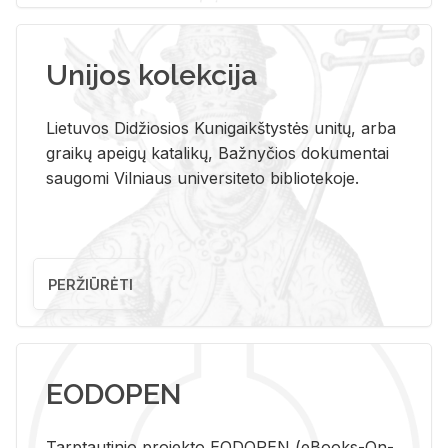
Unijos kolekcija
Lietuvos Didžiosios Kunigaikštystės unitų, arba
graikų apeigų katalikų, Bažnyčios dokumentai
saugomi Vilniaus universiteto bibliotekoje.
PERŽIŪRĖTI
EODOPEN
Tarp­tau­ti­nio pro­jek­to EO­DO­PEN (eBo­oks-On-