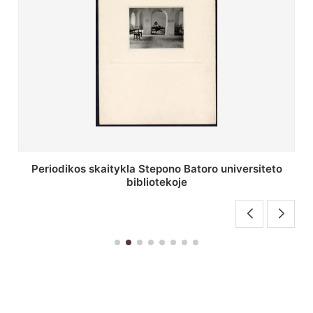
Stepono Batoro universiteto bibliotekos antrojo
aukšto fojė