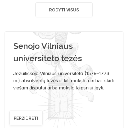
RODYTI VISUS
Senojo Vilniaus
universiteto tezės
Jėzuitiškojo Vilniaus universiteto (1579–1773
m.) absolventų tezės ir kiti mokslo darbai, skirti
viešam disputui arba mokslo laipsniui įgyti.
PERŽIŪRĖTI