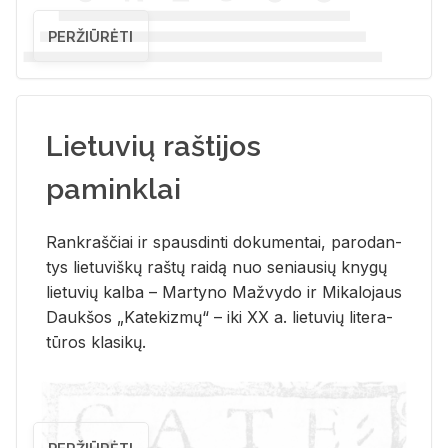
PERŽIŪRĖTI
Lietuvių raštijos
paminklai
Rank­raš­čiai ir spaus­din­ti do­ku­men­tai, pa­ro­dan­
tys lie­tu­viš­kų raš­tų rai­dą nuo se­niau­sių kny­gų
lie­tu­vių kal­ba – Mar­ty­no Ma­žvy­do ir Mi­ka­lo­jaus
Dauk­šos „Ka­te­kiz­mų“ – iki XX a. lie­tu­vių li­te­ra­
tū­ros kla­si­kų.