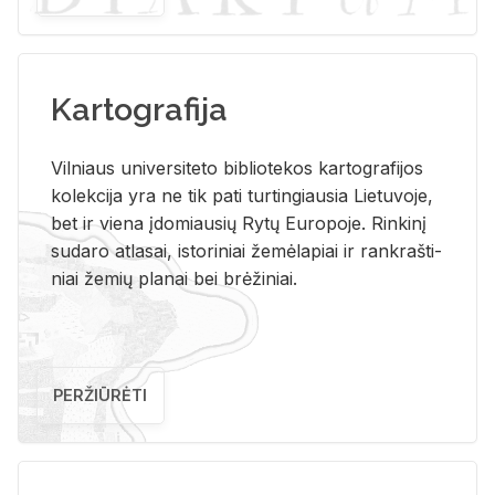
Kartografija
Vil­niaus uni­ver­si­te­to bi­b­lio­te­kos kar­to­gra­fi­jos
ko­lek­ci­ja yra ne tik pati tur­tin­giau­sia Lie­tu­vo­je,
bet ir vie­na įdo­miau­sių Rytų Eu­ro­po­je. Rin­ki­nį
su­da­ro at­la­sai, is­to­ri­niai že­mė­la­piai ir rank­raš­ti­
niai že­mių pla­nai bei brė­ži­niai.
PERŽIŪRĖTI