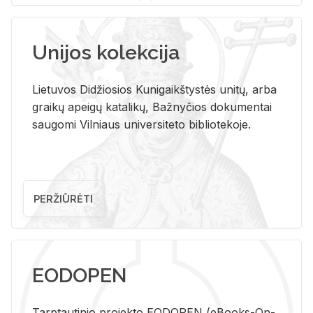
Unijos kolekcija
Lietuvos Didžiosios Kunigaikštystės unitų, arba
graikų apeigų katalikų, Bažnyčios dokumentai
saugomi Vilniaus universiteto bibliotekoje.
PERŽIŪRĖTI
EODOPEN
Tarp­tau­ti­nio pro­jek­to EO­DO­PEN (eBo­oks-On-