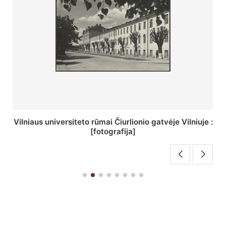
St. Batoro universiteto J. Pilsudskio kolegija :
[fotografija]