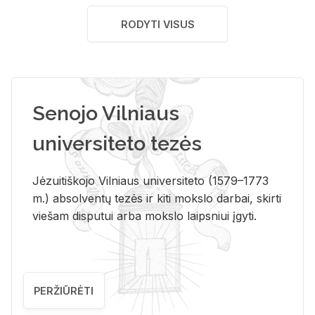
RODYTI VISUS
Senojo Vilniaus
universiteto tezės
Jėzuitiškojo Vilniaus universiteto (1579–1773
m.) absolventų tezės ir kiti mokslo darbai, skirti
viešam disputui arba mokslo laipsniui įgyti.
PERŽIŪRĖTI