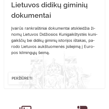
Lietuvos didikų giminių
dokumentai
Įvai­rūs rank­raš­ti­niai do­ku­men­tai at­sklei­džia ži­
no­mų Lie­tu­vos Di­džio­sios Ku­ni­gaikš­tys­tės ku­ni­
gaikš­čių bei di­di­kų gi­mi­nių is­to­ri­jos iš­ta­kas, pa­
ro­do Lie­tu­vos aukš­tuo­me­nės įsi­lie­ji­mą į Eu­ro­
pos kil­min­gų­jų šei­mą.
PERŽIŪRĖTI