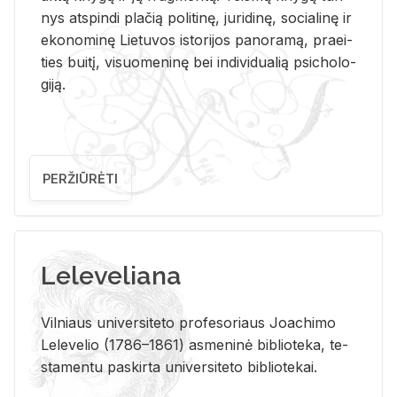
nys at­spin­di pla­čią po­li­ti­nę, ju­ri­di­nę, so­cia­li­nę ir
eko­no­mi­nę Lie­tu­vos is­to­ri­jos pa­no­ra­mą, pra­ei­
ties bui­tį, vi­suo­me­ni­nę bei in­di­vi­dua­lią psi­cho­lo­
gi­ją.
PERŽIŪRĖTI
Leleveliana
Vil­niaus uni­ver­si­te­to pro­fe­so­riaus Jo­a­chi­mo
Le­le­ve­lio (1786–1861) as­me­ni­nė bi­b­lio­te­ka, te­
sta­men­tu pa­skir­ta uni­ver­si­te­to bi­b­lio­te­kai.