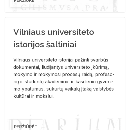
PERŽIŪRĖTI
Vilniaus universiteto
istorijos šaltiniai
Vil­niaus uni­ver­si­te­to is­to­ri­jai pa­žin­ti svar­būs
do­ku­men­tai, liu­di­jan­tys uni­ver­si­te­to įkū­ri­mą,
mo­ky­mo ir mo­ky­mo­si pro­ce­sų rai­dą, pro­fe­so­
rių ir stu­den­tų aka­de­mi­nio ir kas­die­nio gy­ve­ni­
mo ypa­tu­mus, su­kur­tų vei­ka­lų įta­ką vals­ty­bės
kul­tū­rai ir moks­lui.
PERŽIŪRĖTI