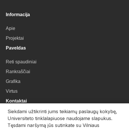
Informacija
Apie
Projektai
Paveldas
Reti spaudiniai
Rankraščiai
Grafika
Virtus
Kontaktai
Siekdami užtikrinti jums teikiamų paslaugų kokybę,
VU Biblioteka
Universiteto tinklalapiuose naudojame slapukus.
Universiteto g. 3, LT-01122, Vilnius
Tęsdami naršymą jūs sutinkate su Vilniaus