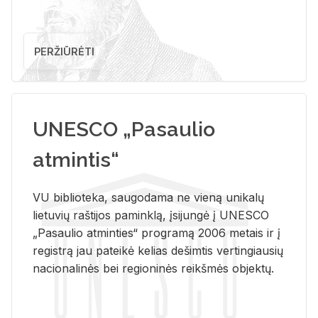
PERŽIŪRĖTI
UNESCO „Pasaulio
atmintis“
VU biblioteka, saugodama ne vieną unikalų
lietuvių raštijos paminklą, įsijungė į UNESCO
„Pasaulio atminties“ programą 2006 metais ir į
registrą jau pateikė kelias dešimtis vertingiausių
nacionalinės bei regioninės reikšmės objektų.