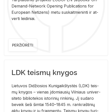
De­mand-Ne­twork Ope­ning Pub­li­ca­tions for
Eu­ro­pe­an Ne­ti­zens) metu su­skait­me­nin­ti ir at­
ver­ti lei­di­niai.
PERŽIŪRĖTI
LDK teismų knygos
Lie­tu­vos Di­džio­sios Ku­ni­gaikš­tys­tės (LDK) teis­
mų kny­gos – vie­nas įdo­miau­sių Vil­niaus uni­ver­
si­te­to bi­b­lio­te­kos is­to­ri­nių rin­ki­nių. Jį su­da­ro
be­veik šeši šim­tai 1540–1845 m. rank­raš­ti­nių
aktų kny­gų ir jų frag­men­tų. Teis­mų kny­gų tu­ri­