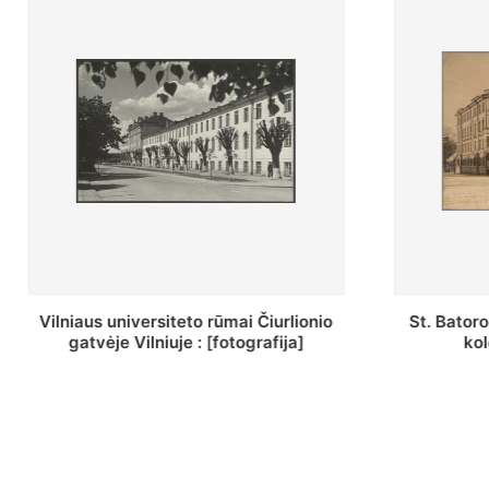
o
St. Batoro universiteto J. Pilsudskio
[Inve
kolegija : [fotografija]
bazili