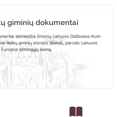
kų giminių dokumentai
u­men­tai at­sklei­džia ži­no­mų Lie­tu­vos Di­džio­sios Ku­ni­
ei di­di­kų gi­mi­nių is­to­ri­jos iš­ta­kas, pa­ro­do Lie­tu­vos
į Eu­ro­pos kil­min­gų­jų šei­mą.