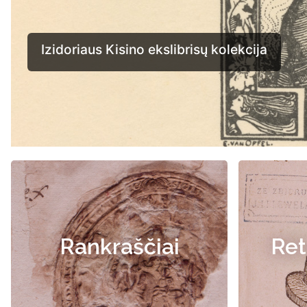
Rankraščiai
Ret