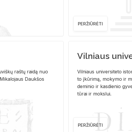
PERŽIŪRĖTI
Vilniaus univer
u­viš­kų raš­tų rai­dą nuo
Vil­niaus uni­ver­si­te­to is­to
 Mi­ka­lo­jaus Dauk­šos
to įkū­ri­mą, mo­ky­mo ir mo
de­mi­nio ir kas­die­nio gy­v
tū­rai ir moks­lui.
PERŽIŪRĖTI