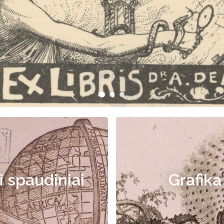
i spaudiniai
Grafika