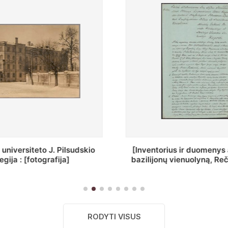
ntorius ir duomenys apie Selcų
„Wiadomośc Połocki
jonų vienuolyną, Rečycos pav.]
Dyecezyi.
RODYTI VISUS