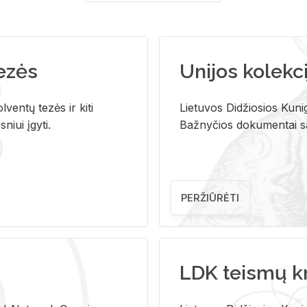
tezės
Unijos kolekci
ventų tezės ir kiti
Lietuvos Didžiosios Kunig
niui įgyti.
Bažnyčios dokumentai sau
PERŽIŪRĖTI
LDK teismų k