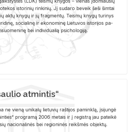
i­gaikš­tys­tės (LDK) teis­mų kny­gos – vie­nas įdo­miau­sių
lio­te­kos is­to­ri­nių rin­ki­nių. Jį su­da­ro be­veik šeši šim­tai
ų aktų kny­gų ir jų frag­men­tų. Teis­mų kny­gų tu­ri­nys
u­ri­di­nę, so­cia­li­nę ir eko­no­mi­nę Lie­tu­vos is­to­ri­jos pa­
­suo­me­ni­nę bei in­di­vi­dua­lią psi­cho­lo­gi­ją.
ulio atmintis“
ne vieną unikalų lietuvių raštijos paminklą, įsijungė
ties“ programą 2006 metais ir į registrą jau pateikė
usių nacionalinės bei regioninės reikšmės objektų.