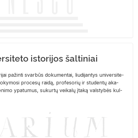
siteto istorijos šaltiniai
­ri­jai pa­žin­ti svar­būs do­ku­men­tai, liu­di­jan­tys uni­ver­si­te­
­ky­mo­si pro­ce­sų rai­dą, pro­fe­so­rių ir stu­den­tų aka­
e­ni­mo ypa­tu­mus, su­kur­tų vei­ka­lų įta­ką vals­ty­bės kul­