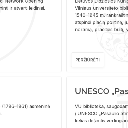
and-Ne­twork Ope­ning
Lie­tu­vos Di­džio­sios Ku­n
i ir at­ver­ti lei­di­niai.
Vil­niaus uni­ver­si­te­to bi­b­
1540–1845 m. rank­raš­ti­ni
at­spin­di pla­čią po­li­ti­nę, j
no­ra­mą, pra­ei­ties bui­tį, vi
PERŽIŪRĖTI
UNESCO „Pasa
­lio (1786–1861) as­me­ni­nė
VU biblioteka, saugodama 
i.
į UNESCO „Pasaulio atmin
kelias dešimtis vertingia