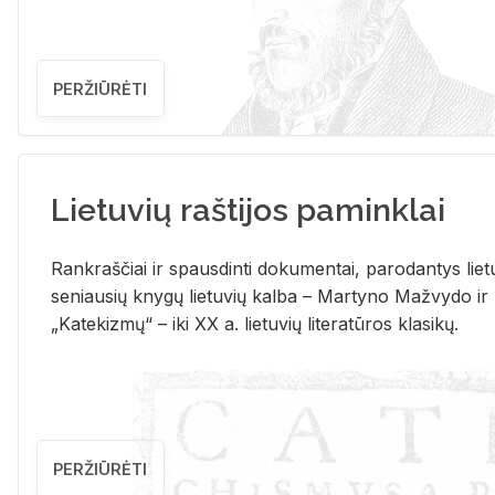
PERŽIŪRĖTI
Lietuvių raštijos paminklai
Rank­raš­čiai ir spaus­din­ti do­ku­men­tai, pa­ro­dan­tys lie­t
se­niau­sių kny­gų lie­tu­vių kal­ba – Mar­ty­no Ma­žvy­do ir
„Ka­te­kiz­mų“ – iki XX a. lie­tu­vių li­te­ra­tū­ros kla­si­kų.
PERŽIŪRĖTI