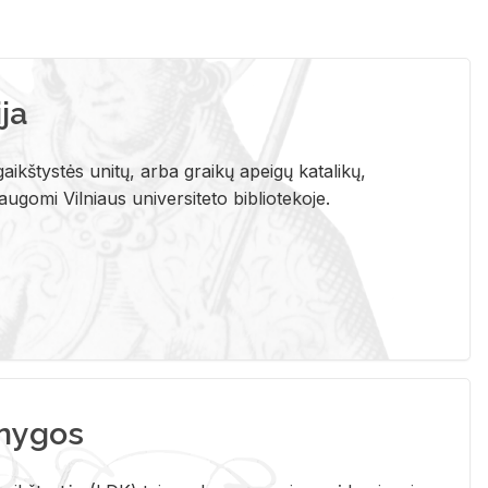
ja
aikštystės unitų, arba graikų apeigų katalikų,
gomi Vilniaus universiteto bibliotekoje.
nygos