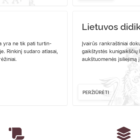
Lietuvos didi
i­ja yra ne tik pati tur­tin­
Įvai­rūs rank­raš­ti­niai do­k
. Rin­ki­nį su­da­ro at­la­sai,
gaikš­tys­tės ku­ni­gaikš­čių b
ė­ži­niai.
aukš­tuo­me­nės įsi­lie­ji­mą 
PERŽIŪRĖTI