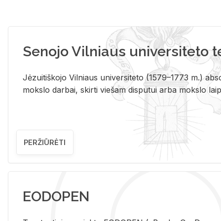
Senojo Vilniaus universiteto 
Jėzuitiškojo Vilniaus universiteto (1579–1773 m.) absol
mokslo darbai, skirti viešam disputui arba mokslo laips
PERŽIŪRĖTI
EODOPEN