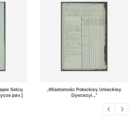
ey Uniackiey
Regestr Parochow Dekanatu
.."
Brzeskiego