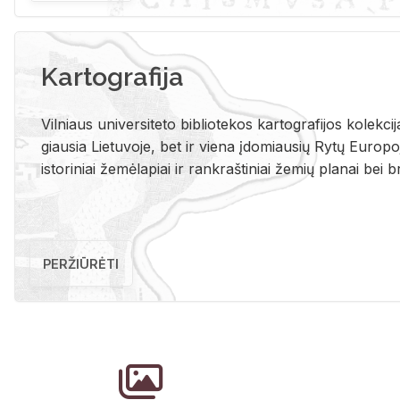
Kartografija
Vil­niaus uni­ver­si­te­to bi­b­lio­te­kos kar­to­gra­fi­jos ko­lek­c
giau­sia Lie­tu­vo­je, bet ir vie­na įdo­miau­sių Rytų Eu­ro­po­je
is­to­ri­niai že­mė­la­piai ir rank­raš­ti­niai že­mių pla­nai bei br
PERŽIŪRĖTI