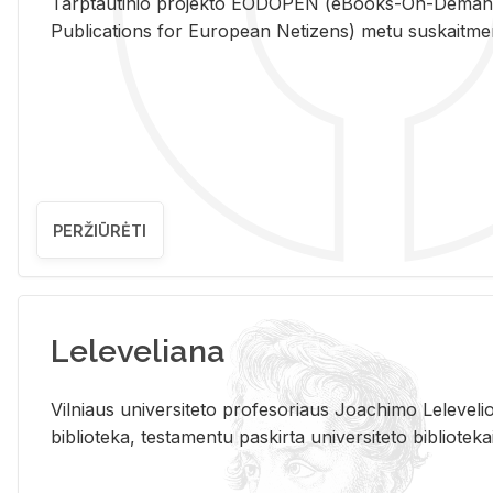
Tarp­tau­ti­nio pro­jek­to EO­DO­PEN (eBo­oks-On-De­m
Pub­li­ca­tions for Eu­ro­pe­an Ne­ti­zens) metu su­skait­me­nin­t
PERŽIŪRĖTI
Leleveliana
Vil­niaus uni­ver­si­te­to pro­fe­so­riaus Jo­a­chi­mo Le­le­ve
bi­b­lio­te­ka, te­sta­men­tu pa­skir­ta uni­ver­si­te­to bi­b­lio­te­ka