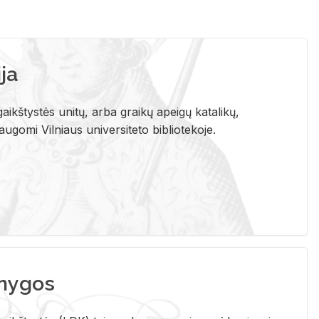
ja
aikštystės unitų, arba graikų apeigų katalikų,
gomi Vilniaus universiteto bibliotekoje.
nygos