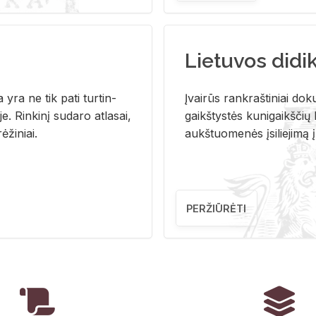
Lietuvos didi
i­ja yra ne tik pati tur­tin­
Įvai­rūs rank­raš­ti­niai do­k
. Rin­ki­nį su­da­ro at­la­sai,
gaikš­tys­tės ku­ni­gaikš­čių b
ė­ži­niai.
aukš­tuo­me­nės įsi­lie­ji­mą 
PERŽIŪRĖTI