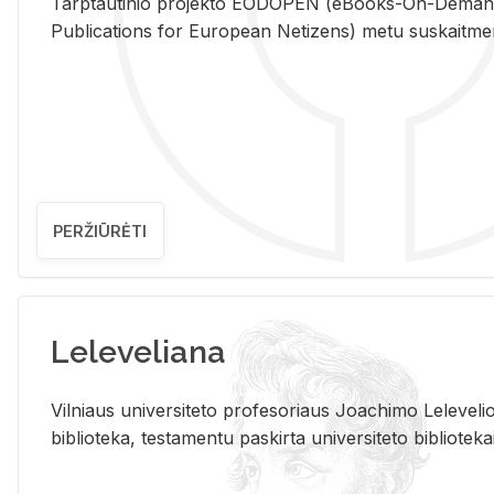
Tarp­tau­ti­nio pro­jek­to EO­DO­PEN (eBo­oks-On-De­m
Pub­li­ca­tions for Eu­ro­pe­an Ne­ti­zens) metu su­skait­me­nin­t
PERŽIŪRĖTI
Leleveliana
Vil­niaus uni­ver­si­te­to pro­fe­so­riaus Jo­a­chi­mo Le­le­ve
bi­b­lio­te­ka, te­sta­men­tu pa­skir­ta uni­ver­si­te­to bi­b­lio­te­ka