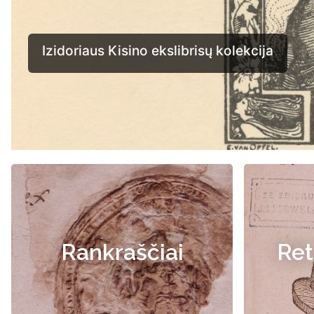
Rankraščiai
Ret