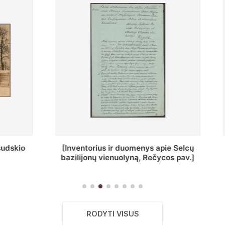
ius ir duomenys apie Selcų
„Wiadomośc Połockiey 
 vienuolyną, Rečycos pav.]
Dyecezyi..."
RODYTI VISUS