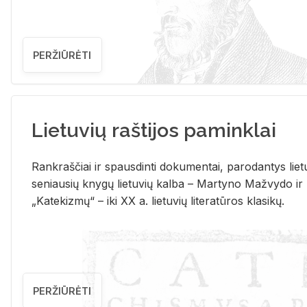
PERŽIŪRĖTI
Lietuvių raštijos paminklai
Rank­raš­čiai ir spaus­din­ti do­ku­men­tai, pa­ro­dan­tys lie­t
se­niau­sių kny­gų lie­tu­vių kal­ba – Mar­ty­no Ma­žvy­do ir
„Ka­te­kiz­mų“ – iki XX a. lie­tu­vių li­te­ra­tū­ros kla­si­kų.
PERŽIŪRĖTI