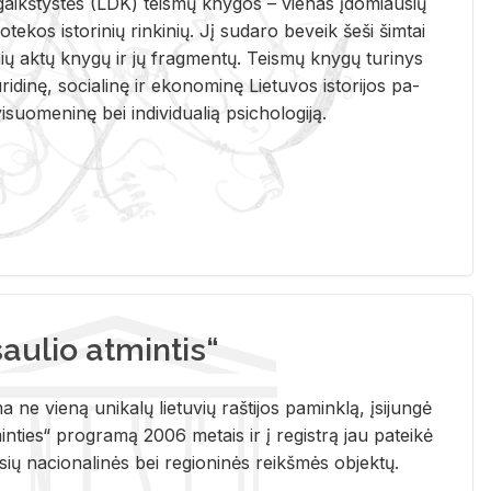
i­gaikš­tys­tės (LDK) teis­mų kny­gos – vie­nas įdo­miau­sių
lio­te­kos is­to­ri­nių rin­ki­nių. Jį su­da­ro be­veik šeši šim­tai
ų aktų kny­gų ir jų frag­men­tų. Teis­mų kny­gų tu­ri­nys
u­ri­di­nę, so­cia­li­nę ir eko­no­mi­nę Lie­tu­vos is­to­ri­jos pa­
­suo­me­ni­nę bei in­di­vi­dua­lią psi­cho­lo­gi­ją.
ulio atmintis“
ne vieną unikalų lietuvių raštijos paminklą, įsijungė
ties“ programą 2006 metais ir į registrą jau pateikė
usių nacionalinės bei regioninės reikšmės objektų.