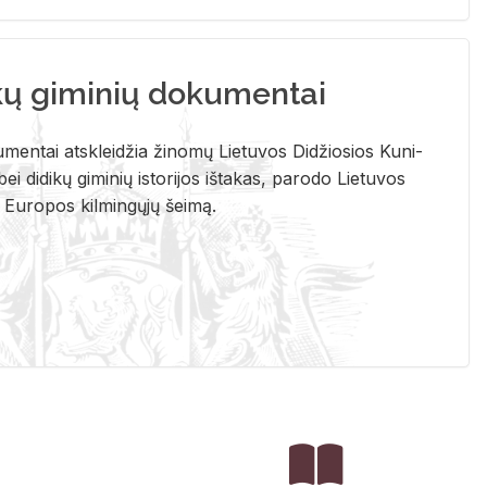
kų giminių dokumentai
u­men­tai at­sklei­džia ži­no­mų Lie­tu­vos Di­džio­sios Ku­ni­
ei di­di­kų gi­mi­nių is­to­ri­jos iš­ta­kas, pa­ro­do Lie­tu­vos
į Eu­ro­pos kil­min­gų­jų šei­mą.