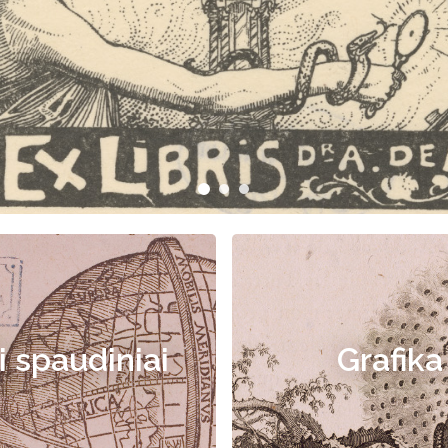
i spaudiniai
Grafika