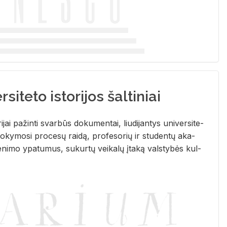
siteto istorijos šaltiniai
­ri­jai pa­žin­ti svar­būs do­ku­men­tai, liu­di­jan­tys uni­ver­si­te­
­ky­mo­si pro­ce­sų rai­dą, pro­fe­so­rių ir stu­den­tų aka­
e­ni­mo ypa­tu­mus, su­kur­tų vei­ka­lų įta­ką vals­ty­bės kul­