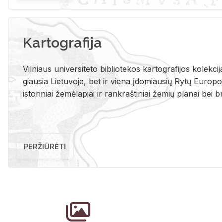
Kartografija
Vil­niaus uni­ver­si­te­to bi­b­lio­te­kos kar­to­gra­fi­jos ko­lek­c
giau­sia Lie­tu­vo­je, bet ir vie­na įdo­miau­sių Rytų Eu­ro­po­je
is­to­ri­niai že­mė­la­piai ir rank­raš­ti­niai že­mių pla­nai bei br
PERŽIŪRĖTI