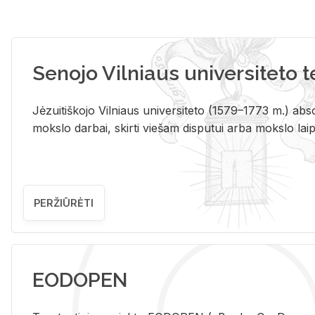
Senojo Vilniaus universiteto 
Jėzuitiškojo Vilniaus universiteto (1579–1773 m.) absol
mokslo darbai, skirti viešam disputui arba mokslo laips
PERŽIŪRĖTI
EODOPEN