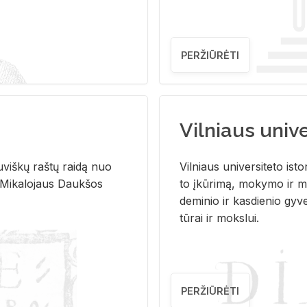
PERŽIŪRĖTI
Vilniaus univer
u­viš­kų raš­tų rai­dą nuo
Vil­niaus uni­ver­si­te­to is­to
 Mi­ka­lo­jaus Dauk­šos
to įkū­ri­mą, mo­ky­mo ir mo
de­mi­nio ir kas­die­nio gy­v
tū­rai ir moks­lui.
PERŽIŪRĖTI