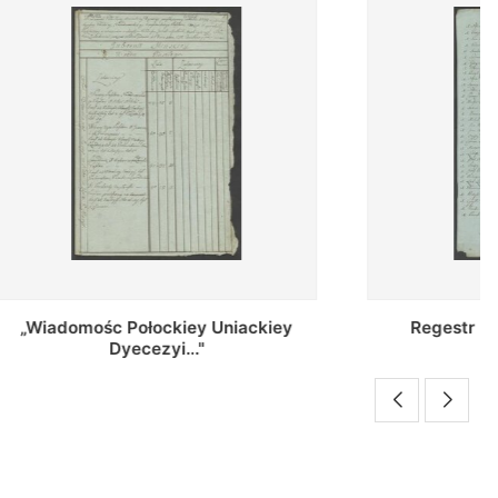
Uniackiey
Regestr Parochow Dekanatu
Brzeskiego