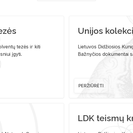
tezės
Unijos kolekci
ventų tezės ir kiti
Lietuvos Didžiosios Kunig
niui įgyti.
Bažnyčios dokumentai sau
PERŽIŪRĖTI
LDK teismų k