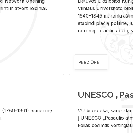
and-Ne­twork Ope­ning
Lie­tu­vos Di­džio­sios Ku­n
i ir at­ver­ti lei­di­niai.
Vil­niaus uni­ver­si­te­to bi­b­
1540–1845 m. rank­raš­ti­ni
at­spin­di pla­čią po­li­ti­nę, j
no­ra­mą, pra­ei­ties bui­tį, vi
PERŽIŪRĖTI
UNESCO „Pasa
­lio (1786–1861) as­me­ni­nė
VU biblioteka, saugodama 
i.
į UNESCO „Pasaulio atmin
kelias dešimtis vertingia