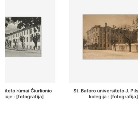
St. Batoro universiteto J. Pilsudskio
[Inventor
kolegija : [fotografija]
bazilijonų