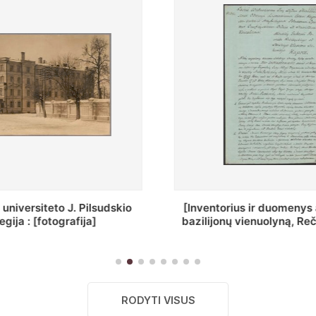
torius ir duomenys apie Selcų
„Wiadomośc Połocki
jonų vienuolyną, Rečycos pav.]
Dyecezyi..
RODYTI VISUS