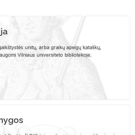
ja
aikštystės unitų, arba graikų apeigų katalikų,
gomi Vilniaus universiteto bibliotekoje.
nygos