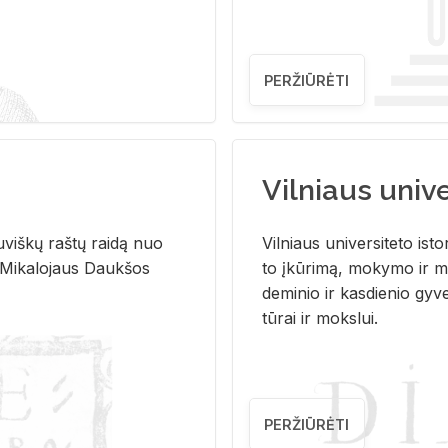
PERŽIŪRĖTI
Vilniaus univer
u­viš­kų raš­tų rai­dą nuo
Vil­niaus uni­ver­si­te­to is­to
 Mi­ka­lo­jaus Dauk­šos
to įkū­ri­mą, mo­ky­mo ir mo
de­mi­nio ir kas­die­nio gy­v
tū­rai ir moks­lui.
PERŽIŪRĖTI