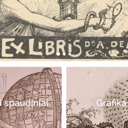
i spaudiniai
Grafika