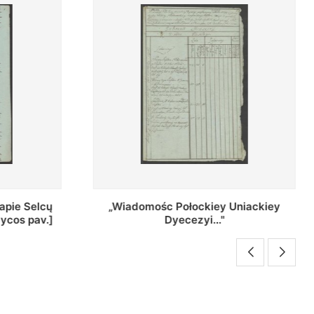
ey Uniackiey
Regestr Parochow Dekanatu
."
Brzeskiego