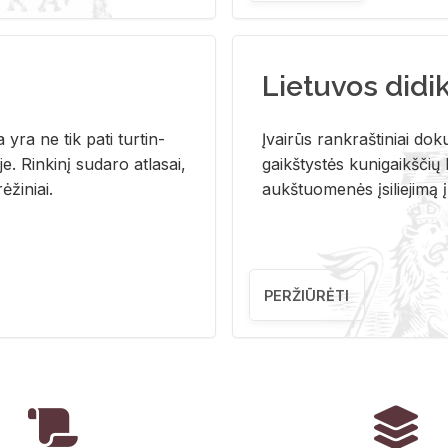
Lietuvos didi
i­ja yra ne tik pati tur­tin­
Įvai­rūs rank­raš­ti­niai do­k
. Rin­ki­nį su­da­ro at­la­sai,
gaikš­tys­tės ku­ni­gaikš­čių b
ė­ži­niai.
aukš­tuo­me­nės įsi­lie­ji­mą 
PERŽIŪRĖTI