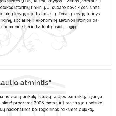
i­gaikš­tys­tės (LDK) teis­mų kny­gos – vie­nas įdo­miau­sių
lio­te­kos is­to­ri­nių rin­ki­nių. Jį su­da­ro be­veik šeši šim­tai
ų aktų kny­gų ir jų frag­men­tų. Teis­mų kny­gų tu­ri­nys
u­ri­di­nę, so­cia­li­nę ir eko­no­mi­nę Lie­tu­vos is­to­ri­jos pa­
­suo­me­ni­nę bei in­di­vi­dua­lią psi­cho­lo­gi­ją.
ulio atmintis“
ne vieną unikalų lietuvių raštijos paminklą, įsijungė
ties“ programą 2006 metais ir į registrą jau pateikė
usių nacionalinės bei regioninės reikšmės objektų.