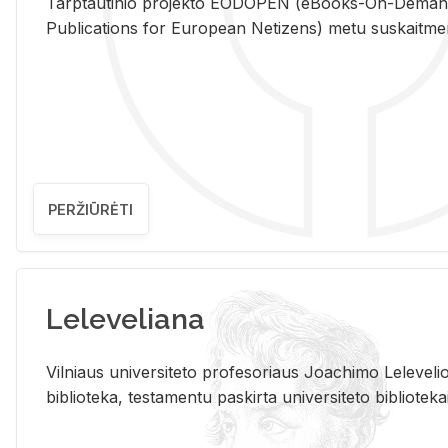
Tarp­tau­ti­nio pro­jek­to EO­DO­PEN (eBo­oks-On-De­m
Pub­li­ca­tions for Eu­ro­pe­an Ne­ti­zens) metu su­skait­me­nin­t
PERŽIŪRĖTI
Leleveliana
Vil­niaus uni­ver­si­te­to pro­fe­so­riaus Jo­a­chi­mo Le­le­ve
bi­b­lio­te­ka, te­sta­men­tu pa­skir­ta uni­ver­si­te­to bi­b­lio­te­ka