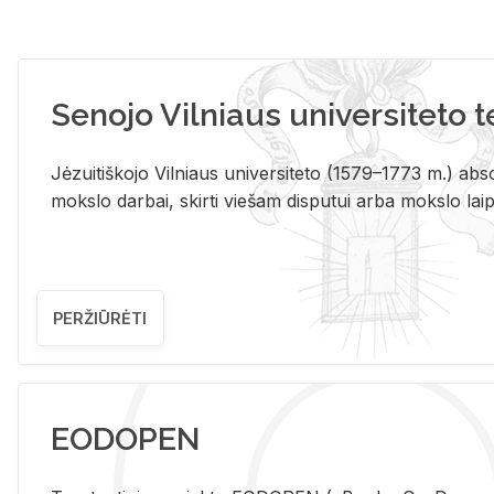
Senojo Vilniaus universiteto 
Jėzuitiškojo Vilniaus universiteto (1579–1773 m.) absol
mokslo darbai, skirti viešam disputui arba mokslo laips
PERŽIŪRĖTI
EODOPEN