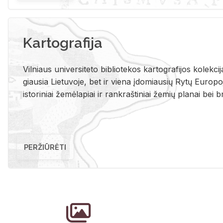
Kartografija
Vil­niaus uni­ver­si­te­to bi­b­lio­te­kos kar­to­gra­fi­jos ko­lek­c
giau­sia Lie­tu­vo­je, bet ir vie­na įdo­miau­sių Rytų Eu­ro­po­je
is­to­ri­niai že­mė­la­piai ir rank­raš­ti­niai že­mių pla­nai bei br
PERŽIŪRĖTI