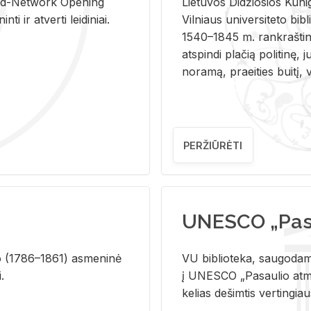
and-Ne­twork Ope­ning
Lie­tu­vos Di­džio­sios Ku­n
i ir at­ver­ti lei­di­niai.
Vil­niaus uni­ver­si­te­to bi­b­
1540–1845 m. rank­raš­ti­ni
at­spin­di pla­čią po­li­ti­nę, j
no­ra­mą, pra­ei­ties bui­tį, vi
PERŽIŪRĖTI
UNESCO „Pasa
­lio (1786–1861) as­me­ni­nė
VU biblioteka, saugodama 
i.
į UNESCO „Pasaulio atmin
kelias dešimtis vertingia