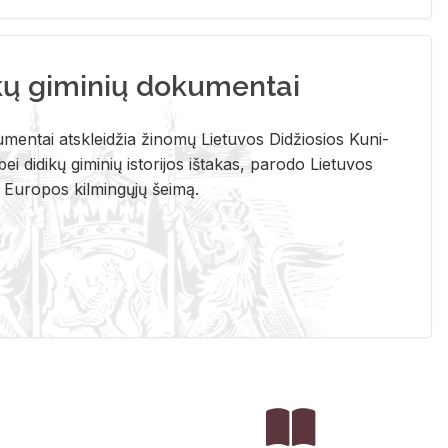
kų giminių dokumentai
u­men­tai at­sklei­džia ži­no­mų Lie­tu­vos Di­džio­sios Ku­ni­
ei di­di­kų gi­mi­nių is­to­ri­jos iš­ta­kas, pa­ro­do Lie­tu­vos
į Eu­ro­pos kil­min­gų­jų šei­mą.