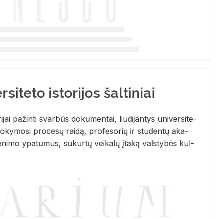
siteto istorijos šaltiniai
­ri­jai pa­žin­ti svar­būs do­ku­men­tai, liu­di­jan­tys uni­ver­si­te­
­ky­mo­si pro­ce­sų rai­dą, pro­fe­so­rių ir stu­den­tų aka­
e­ni­mo ypa­tu­mus, su­kur­tų vei­ka­lų įta­ką vals­ty­bės kul­