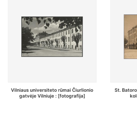
St. Batoro universiteto J. Pilsudskio
[Inven
kolegija : [fotografija]
bazili