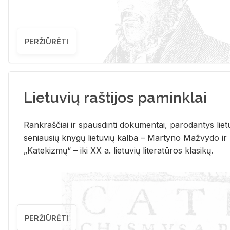
PERŽIŪRĖTI
Lietuvių raštijos paminklai
Rank­raš­čiai ir spaus­din­ti do­ku­men­tai, pa­ro­dan­tys lie­t
se­niau­sių kny­gų lie­tu­vių kal­ba – Mar­ty­no Ma­žvy­do ir
„Ka­te­kiz­mų“ – iki XX a. lie­tu­vių li­te­ra­tū­ros kla­si­kų.
PERŽIŪRĖTI