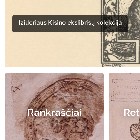
Rankraščiai
Ret