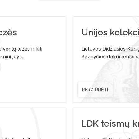
tezės
Unijos kolekci
ventų tezės ir kiti
Lietuvos Didžiosios Kunig
niui įgyti.
Bažnyčios dokumentai sau
PERŽIŪRĖTI
LDK teismų k