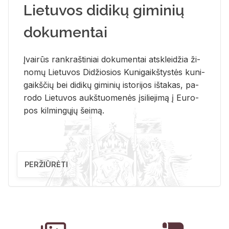
Lietuvos didikų giminių
dokumentai
Įvai­rūs rank­raš­ti­niai do­ku­men­tai at­sklei­džia ži­
no­mų Lie­tu­vos Di­džio­sios Ku­ni­gaikš­tys­tės ku­ni­
gaikš­čių bei di­di­kų gi­mi­nių is­to­ri­jos iš­ta­kas, pa­
ro­do Lie­tu­vos aukš­tuo­me­nės įsi­lie­ji­mą į Eu­ro­
pos kil­min­gų­jų šei­mą.
PERŽIŪRĖTI