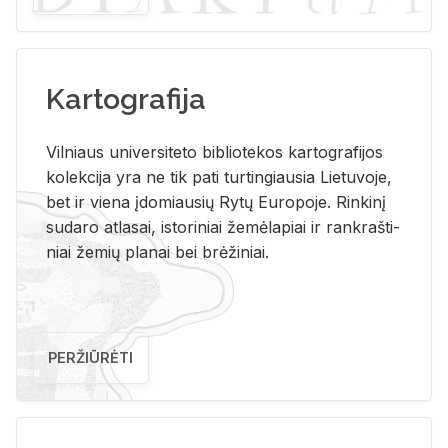
Kartografija
Vil­niaus uni­ver­si­te­to bi­b­lio­te­kos kar­to­gra­fi­jos
ko­lek­ci­ja yra ne tik pati tur­tin­giau­sia Lie­tu­vo­je,
bet ir vie­na įdo­miau­sių Rytų Eu­ro­po­je. Rin­ki­nį
su­da­ro at­la­sai, is­to­ri­niai že­mė­la­piai ir rank­raš­ti­
niai že­mių pla­nai bei brė­ži­niai.
PERŽIŪRĖTI