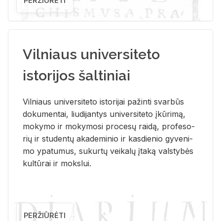
PERŽIŪRĖTI
Vilniaus universiteto
istorijos šaltiniai
Vil­niaus uni­ver­si­te­to is­to­ri­jai pa­žin­ti svar­būs
do­ku­men­tai, liu­di­jan­tys uni­ver­si­te­to įkū­ri­mą,
mo­ky­mo ir mo­ky­mo­si pro­ce­sų rai­dą, pro­fe­so­
rių ir stu­den­tų aka­de­mi­nio ir kas­die­nio gy­ve­ni­
mo ypa­tu­mus, su­kur­tų vei­ka­lų įta­ką vals­ty­bės
kul­tū­rai ir moks­lui.
PERŽIŪRĖTI