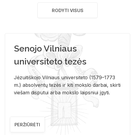
RODYTI VISUS
Senojo Vilniaus
universiteto tezės
Jėzuitiškojo Vilniaus universiteto (1579–1773
m.) absolventų tezės ir kiti mokslo darbai, skirti
viešam disputui arba mokslo laipsniui įgyti.
PERŽIŪRĖTI