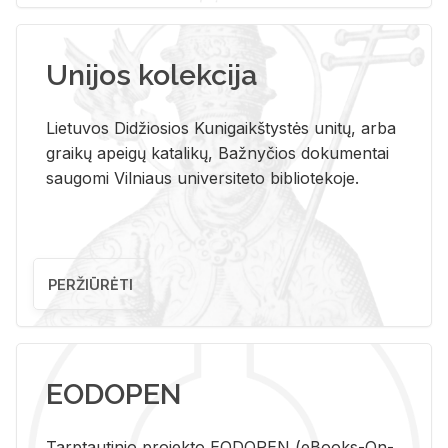
Unijos kolekcija
Lietuvos Didžiosios Kunigaikštystės unitų, arba
graikų apeigų katalikų, Bažnyčios dokumentai
saugomi Vilniaus universiteto bibliotekoje.
PERŽIŪRĖTI
EODOPEN
Tarp­tau­ti­nio pro­jek­to EO­DO­PEN (eBo­oks-On-