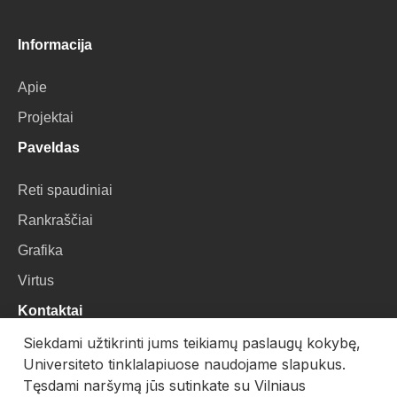
Informacija
Apie
Projektai
Paveldas
Reti spaudiniai
Rankraščiai
Grafika
Virtus
Kontaktai
Siekdami užtikrinti jums teikiamų paslaugų kokybę,
VU Biblioteka
Universiteto tinklalapiuose naudojame slapukus.
Universiteto g. 3, LT-01122, Vilnius
Tęsdami naršymą jūs sutinkate su Vilniaus