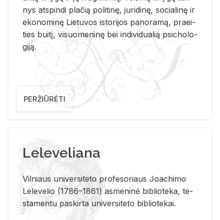
nys at­spin­di pla­čią po­li­ti­nę, ju­ri­di­nę, so­cia­li­nę ir
eko­no­mi­nę Lie­tu­vos is­to­ri­jos pa­no­ra­mą, pra­ei­
ties bui­tį, vi­suo­me­ni­nę bei in­di­vi­dua­lią psi­cho­lo­
gi­ją.
PERŽIŪRĖTI
Leleveliana
Vil­niaus uni­ver­si­te­to pro­fe­so­riaus Jo­a­chi­mo
Le­le­ve­lio (1786–1861) as­me­ni­nė bi­b­lio­te­ka, te­
sta­men­tu pa­skir­ta uni­ver­si­te­to bi­b­lio­te­kai.