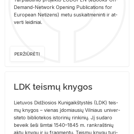
De­mand-Ne­twork Ope­ning Pub­li­ca­tions for
Eu­ro­pe­an Ne­ti­zens) metu su­skait­me­nin­ti ir at­
ver­ti lei­di­niai.
PERŽIŪRĖTI
LDK teismų knygos
Lie­tu­vos Di­džio­sios Ku­ni­gaikš­tys­tės (LDK) teis­
mų kny­gos – vie­nas įdo­miau­sių Vil­niaus uni­ver­
si­te­to bi­b­lio­te­kos is­to­ri­nių rin­ki­nių. Jį su­da­ro
be­veik šeši šim­tai 1540–1845 m. rank­raš­ti­nių
aktų kny­gų ir jų frag­men­tų. Teis­mų kny­gų tu­ri­