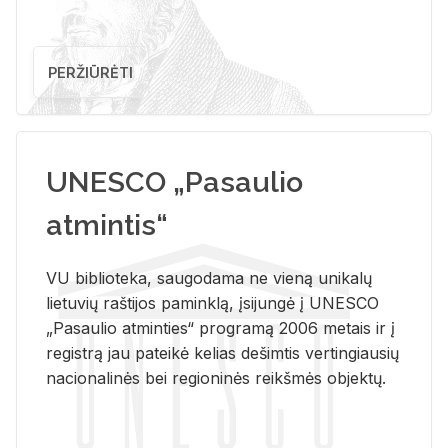
PERŽIŪRĖTI
UNESCO „Pasaulio
atmintis“
VU biblioteka, saugodama ne vieną unikalų
lietuvių raštijos paminklą, įsijungė į UNESCO
„Pasaulio atminties“ programą 2006 metais ir į
registrą jau pateikė kelias dešimtis vertingiausių
nacionalinės bei regioninės reikšmės objektų.