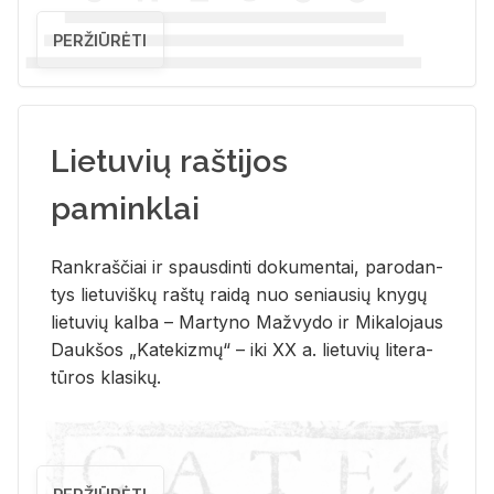
PERŽIŪRĖTI
Lietuvių raštijos
paminklai
Rank­raš­čiai ir spaus­din­ti do­ku­men­tai, pa­ro­dan­
tys lie­tu­viš­kų raš­tų rai­dą nuo se­niau­sių kny­gų
lie­tu­vių kal­ba – Mar­ty­no Ma­žvy­do ir Mi­ka­lo­jaus
Dauk­šos „Ka­te­kiz­mų“ – iki XX a. lie­tu­vių li­te­ra­
tū­ros kla­si­kų.