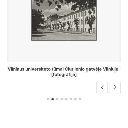
St. Batoro universiteto J. Pilsudskio kolegija :
[fotografija]