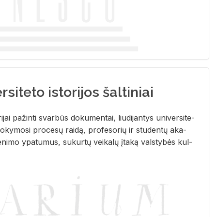
siteto istorijos šaltiniai
­ri­jai pa­žin­ti svar­būs do­ku­men­tai, liu­di­jan­tys uni­ver­si­te­
­ky­mo­si pro­ce­sų rai­dą, pro­fe­so­rių ir stu­den­tų aka­
e­ni­mo ypa­tu­mus, su­kur­tų vei­ka­lų įta­ką vals­ty­bės kul­