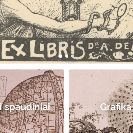
i spaudiniai
Grafika