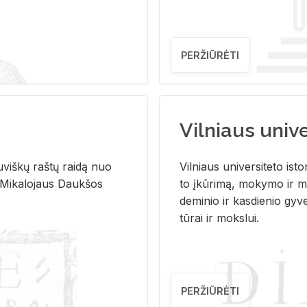
PERŽIŪRĖTI
Vilniaus univer
u­viš­kų raš­tų rai­dą nuo
Vil­niaus uni­ver­si­te­to is­to
 Mi­ka­lo­jaus Dauk­šos
to įkū­ri­mą, mo­ky­mo ir mo
de­mi­nio ir kas­die­nio gy­v
tū­rai ir moks­lui.
PERŽIŪRĖTI