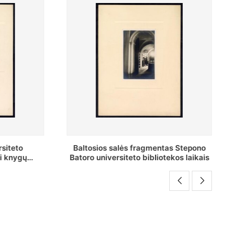
agmentas Stepono
Stepono Batoro universiteto
ibliotekos laikais
bibliotekos Rankraščių skyriaus
vedėjas Mykolas Brenšteinas prie sa
darbo stalo