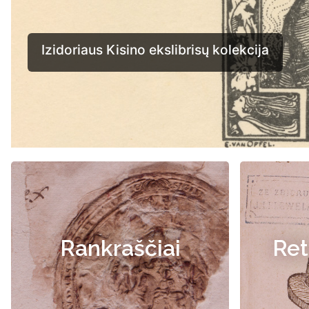
Rankraščiai
Ret