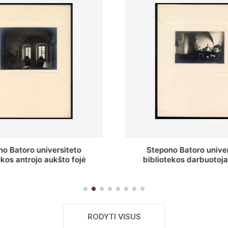
Stepono Batoro universiteto
Baltosios salės fr
ibliotekos darbuotojai knygų
Batoro universiteto b
saugyklų darbo kambary
RODYTI VISUS