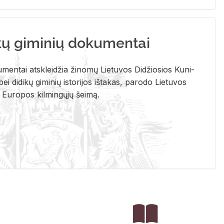
kų giminių dokumentai
u­men­tai at­sklei­džia ži­no­mų Lie­tu­vos Di­džio­sios Ku­ni­
ei di­di­kų gi­mi­nių is­to­ri­jos iš­ta­kas, pa­ro­do Lie­tu­vos
į Eu­ro­pos kil­min­gų­jų šei­mą.