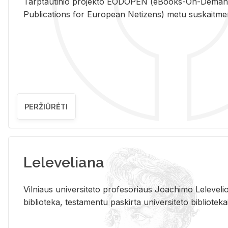
Tarp­tau­ti­nio pro­jek­to EO­DO­PEN (eBo­oks-On-De­m
Pub­li­ca­tions for Eu­ro­pe­an Ne­ti­zens) metu su­skait­me­nin­t
PERŽIŪRĖTI
Leleveliana
Vil­niaus uni­ver­si­te­to pro­fe­so­riaus Jo­a­chi­mo Le­le­ve
bi­b­lio­te­ka, te­sta­men­tu pa­skir­ta uni­ver­si­te­to bi­b­lio­te­ka