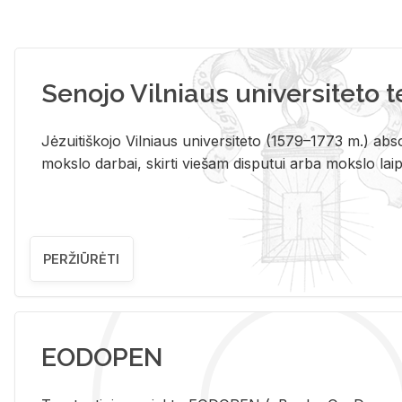
Senojo Vilniaus universiteto 
Jėzuitiškojo Vilniaus universiteto (1579–1773 m.) absol
mokslo darbai, skirti viešam disputui arba mokslo laips
PERŽIŪRĖTI
EODOPEN