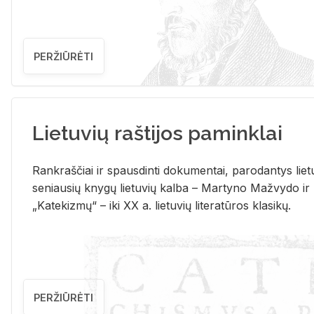
PERŽIŪRĖTI
Lietuvių raštijos paminklai
Rank­raš­čiai ir spaus­din­ti do­ku­men­tai, pa­ro­dan­tys lie­t
se­niau­sių kny­gų lie­tu­vių kal­ba – Mar­ty­no Ma­žvy­do ir
„Ka­te­kiz­mų“ – iki XX a. lie­tu­vių li­te­ra­tū­ros kla­si­kų.
PERŽIŪRĖTI