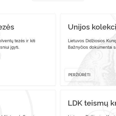
tezės
Unijos kolekci
ventų tezės ir kiti
Lietuvos Didžiosios Kunig
niui įgyti.
Bažnyčios dokumentai sau
PERŽIŪRĖTI
LDK teismų k