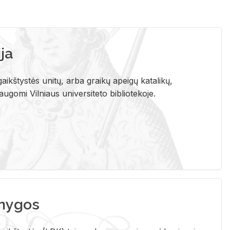
ja
aikštystės unitų, arba graikų apeigų katalikų,
gomi Vilniaus universiteto bibliotekoje.
nygos