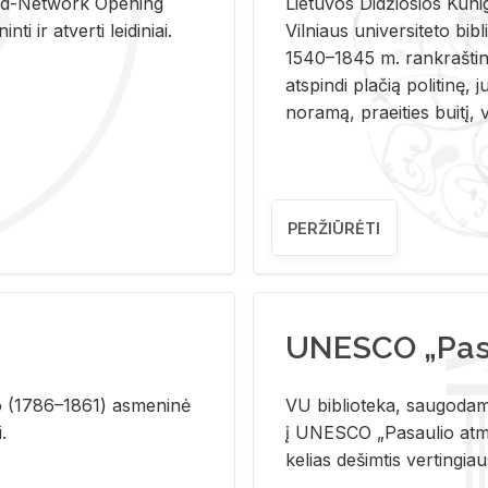
and-Ne­twork Ope­ning
Lie­tu­vos Di­džio­sios Ku­n
i ir at­ver­ti lei­di­niai.
Vil­niaus uni­ver­si­te­to bi­b­
1540–1845 m. rank­raš­ti­ni
at­spin­di pla­čią po­li­ti­nę, j
no­ra­mą, pra­ei­ties bui­tį, vi
PERŽIŪRĖTI
UNESCO „Pasa
­lio (1786–1861) as­me­ni­nė
VU biblioteka, saugodama 
i.
į UNESCO „Pasaulio atmin
kelias dešimtis vertingia