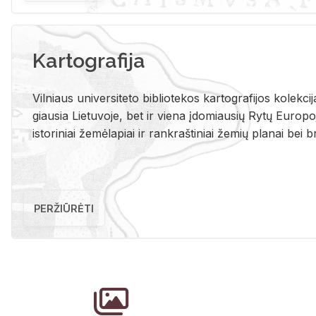
Kartografija
Vil­niaus uni­ver­si­te­to bi­b­lio­te­kos kar­to­gra­fi­jos ko­lek­c
giau­sia Lie­tu­vo­je, bet ir vie­na įdo­miau­sių Rytų Eu­ro­po­je
is­to­ri­niai že­mė­la­piai ir rank­raš­ti­niai že­mių pla­nai bei br
PERŽIŪRĖTI