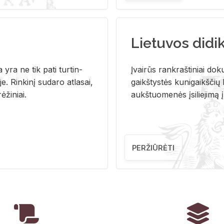
Lietuvos didi
i­ja yra ne tik pati tur­tin­
Įvai­rūs rank­raš­ti­niai do­k
. Rin­ki­nį su­da­ro at­la­sai,
gaikš­tys­tės ku­ni­gaikš­čių b
ė­ži­niai.
aukš­tuo­me­nės įsi­lie­ji­mą 
PERŽIŪRĖTI