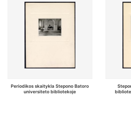
ro
Stepono Batoro universiteto
bibliotekos antrojo aukšto fojė
b