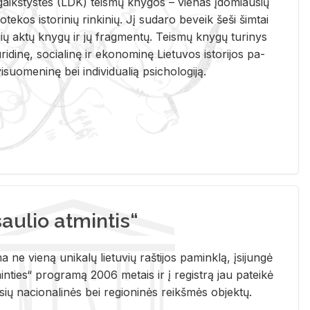
i­gaikš­tys­tės (LDK) teis­mų kny­gos – vie­nas įdo­miau­sių
lio­te­kos is­to­ri­nių rin­ki­nių. Jį su­da­ro be­veik šeši šim­tai
ų aktų kny­gų ir jų frag­men­tų. Teis­mų kny­gų tu­ri­nys
u­ri­di­nę, so­cia­li­nę ir eko­no­mi­nę Lie­tu­vos is­to­ri­jos pa­
­suo­me­ni­nę bei in­di­vi­dua­lią psi­cho­lo­gi­ją.
ulio atmintis“
ne vieną unikalų lietuvių raštijos paminklą, įsijungė
ties“ programą 2006 metais ir į registrą jau pateikė
usių nacionalinės bei regioninės reikšmės objektų.