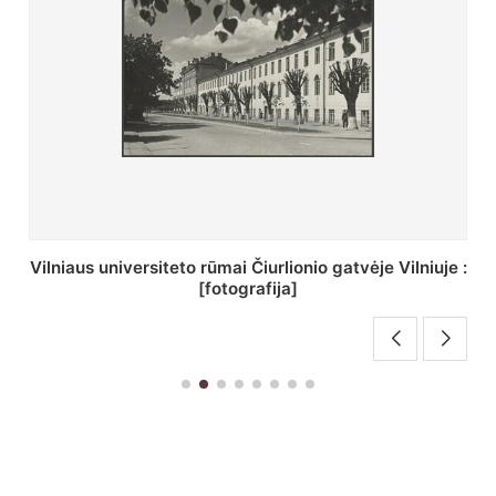
 :
St. Batoro universiteto J. Pilsudskio kolegija :
[fotografija]