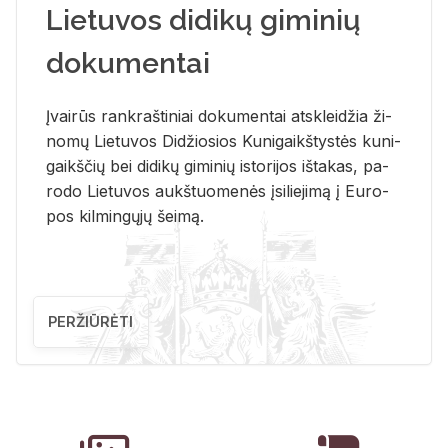
Lietuvos didikų giminių
dokumentai
Įvai­rūs rank­raš­ti­niai do­ku­men­tai at­sklei­džia ži­
no­mų Lie­tu­vos Di­džio­sios Ku­ni­gaikš­tys­tės ku­ni­
gaikš­čių bei di­di­kų gi­mi­nių is­to­ri­jos iš­ta­kas, pa­
ro­do Lie­tu­vos aukš­tuo­me­nės įsi­lie­ji­mą į Eu­ro­
pos kil­min­gų­jų šei­mą.
PERŽIŪRĖTI