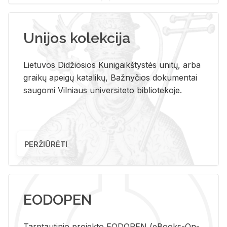
Unijos kolekcija
Lietuvos Didžiosios Kunigaikštystės unitų, arba
graikų apeigų katalikų, Bažnyčios dokumentai
saugomi Vilniaus universiteto bibliotekoje.
PERŽIŪRĖTI
EODOPEN
Tarp­tau­ti­nio pro­jek­to EO­DO­PEN (eBo­oks-On-