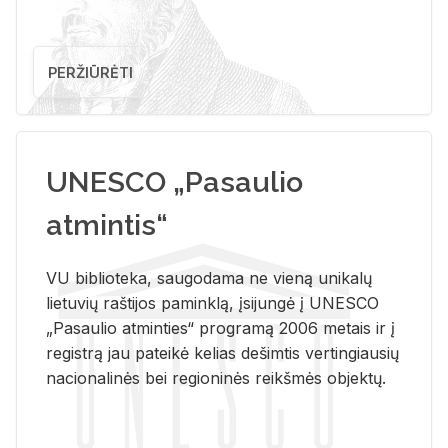
PERŽIŪRĖTI
UNESCO „Pasaulio
atmintis“
VU biblioteka, saugodama ne vieną unikalų
lietuvių raštijos paminklą, įsijungė į UNESCO
„Pasaulio atminties“ programą 2006 metais ir į
registrą jau pateikė kelias dešimtis vertingiausių
nacionalinės bei regioninės reikšmės objektų.