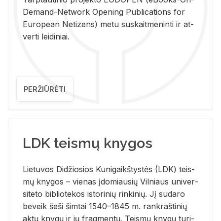
De­mand-Ne­twork Ope­ning Pub­li­ca­tions for
Eu­ro­pe­an Ne­ti­zens) metu su­skait­me­nin­ti ir at­
ver­ti lei­di­niai.
PERŽIŪRĖTI
LDK teismų knygos
Lie­tu­vos Di­džio­sios Ku­ni­gaikš­tys­tės (LDK) teis­
mų kny­gos – vie­nas įdo­miau­sių Vil­niaus uni­ver­
si­te­to bi­b­lio­te­kos is­to­ri­nių rin­ki­nių. Jį su­da­ro
be­veik šeši šim­tai 1540–1845 m. rank­raš­ti­nių
aktų kny­gų ir jų frag­men­tų. Teis­mų kny­gų tu­ri­