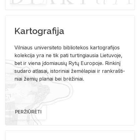
Kartografija
Vil­niaus uni­ver­si­te­to bi­b­lio­te­kos kar­to­gra­fi­jos
ko­lek­ci­ja yra ne tik pati tur­tin­giau­sia Lie­tu­vo­je,
bet ir vie­na įdo­miau­sių Rytų Eu­ro­po­je. Rin­ki­nį
su­da­ro at­la­sai, is­to­ri­niai že­mė­la­piai ir rank­raš­ti­
niai že­mių pla­nai bei brė­ži­niai.
PERŽIŪRĖTI