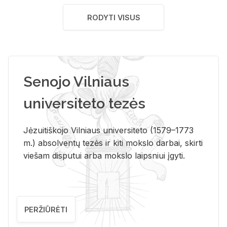
RODYTI VISUS
Senojo Vilniaus
universiteto tezės
Jėzuitiškojo Vilniaus universiteto (1579–1773
m.) absolventų tezės ir kiti mokslo darbai, skirti
viešam disputui arba mokslo laipsniui įgyti.
PERŽIŪRĖTI