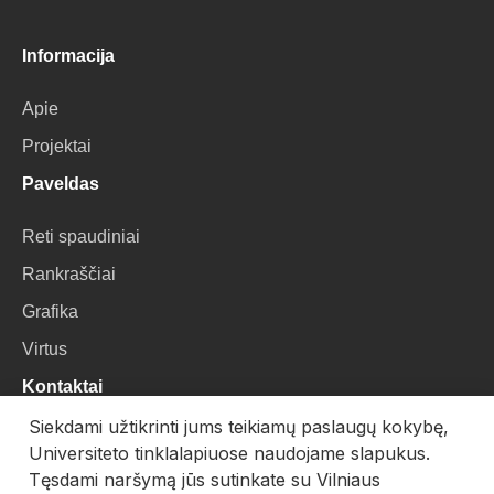
Informacija
Apie
Projektai
Paveldas
Reti spaudiniai
Rankraščiai
Grafika
Virtus
Kontaktai
Siekdami užtikrinti jums teikiamų paslaugų kokybę,
VU Biblioteka
Universiteto tinklalapiuose naudojame slapukus.
Universiteto g. 3, LT-01122, Vilnius
Tęsdami naršymą jūs sutinkate su Vilniaus