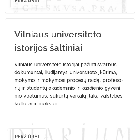
PERŽIŪRĖTI
Vilniaus universiteto
istorijos šaltiniai
Vil­niaus uni­ver­si­te­to is­to­ri­jai pa­žin­ti svar­būs
do­ku­men­tai, liu­di­jan­tys uni­ver­si­te­to įkū­ri­mą,
mo­ky­mo ir mo­ky­mo­si pro­ce­sų rai­dą, pro­fe­so­
rių ir stu­den­tų aka­de­mi­nio ir kas­die­nio gy­ve­ni­
mo ypa­tu­mus, su­kur­tų vei­ka­lų įta­ką vals­ty­bės
kul­tū­rai ir moks­lui.
PERŽIŪRĖTI