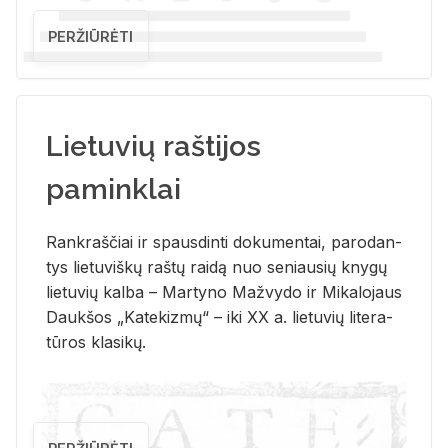
PERŽIŪRĖTI
Lietuvių raštijos
paminklai
Rank­raš­čiai ir spaus­din­ti do­ku­men­tai, pa­ro­dan­
tys lie­tu­viš­kų raš­tų rai­dą nuo se­niau­sių kny­gų
lie­tu­vių kal­ba – Mar­ty­no Ma­žvy­do ir Mi­ka­lo­jaus
Dauk­šos „Ka­te­kiz­mų“ – iki XX a. lie­tu­vių li­te­ra­
tū­ros kla­si­kų.