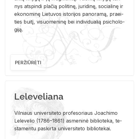
nys at­spin­di pla­čią po­li­ti­nę, ju­ri­di­nę, so­cia­li­nę ir
eko­no­mi­nę Lie­tu­vos is­to­ri­jos pa­no­ra­mą, pra­ei­
ties bui­tį, vi­suo­me­ni­nę bei in­di­vi­dua­lią psi­cho­lo­
gi­ją.
PERŽIŪRĖTI
Leleveliana
Vil­niaus uni­ver­si­te­to pro­fe­so­riaus Jo­a­chi­mo
Le­le­ve­lio (1786–1861) as­me­ni­nė bi­b­lio­te­ka, te­
sta­men­tu pa­skir­ta uni­ver­si­te­to bi­b­lio­te­kai.